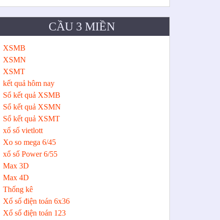
CẦU 3 MIỀN
XSMB
XSMN
XSMT
kết quả hôm nay
Sổ kết quả XSMB
Sổ kết quả XSMN
Sổ kết quả XSMT
xổ số vietlott
Xo so mega 6/45
xổ số Power 6/55
Max 3D
Max 4D
Thống kê
Xổ số điện toán 6x36
Xổ số điện toán 123