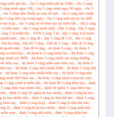
 càng miễn phí âm
,
cầu 3 càng miễn phí ăn ở đâu
,
cầu 3 càng
 3 càng minh ngọc 100
,
cầu 3 càng minh ngọc 90 ngày
,
cầu 3
,
cầu 3 càng siêu chuẩn an toàn về antt
,
cầu 3 càng siêu chuẩn
ầu 3 càng siêu vip trong ngày
,
cầu 3 càng siêu vip uy tín nhất
i nay là gì
,
cầu 3 càng xổ số hôm nay tại miền bắc
,
cầu 3 càng
c ơ miền nam
,
cầu 3 càng xsmb nhất
,
Dàn 3 càng
,
dàn 3 càng
 càng 2 số miền bắc
,
DÀN 3 càng 3 số
,
dàn 3 càng 4 số miền
 quanh năm
,
dàn 3 càng đề
,
dàn 3 càng đề 5 số
,
dàn 3 càng
,
dàn ba càng
,
dán bố 3 càng
,
Dàn de 3 càng
,
Dàn de 3 càng
ánh quanh năm
,
Dàn đề 4 càng
,
du doan 3 cang
,
du doan 3
ang xs mien bac
,
du doan lo 3 cang mien bac
,
dự đoán 3 càng
àng chính xác 9999
,
dự đoán 3 càng chính xác trúng thưởng
,
 bắc hôm nay
,
dự đoán 3 càng miền nam hôm nay
,
dự đoán 3
 hôm nay
,
dự đoán 3 càng siêu chuẩn 1000
,
dự đoán 3 càng siêu
on
,
dự đoán 3 càng siêu chuẩn hôm nay
,
dự đoán 3 càng siêu
càng xsmb 666 hôm nay
,
dự đoán 3 càng xsmb extras de cont
,
án 3 càng xsmb ư miền bắc
,
dự đoán đề 3 càng hôm nay
,
đánh
 3 càng được bao nhiêu tiền
,
đánh 20 nghìn 3 càng được bao
hiêu
,
đánh 3 càng 10 nghìn ăn bao nhiêu
,
đánh 3 càng ăn bao
g ăn bao nhiêu tiền
,
đánh 3 càng ăn như thế nào
,
đánh 3 càng
ng hôm nay
,
đánh 3 càng là gì
,
đánh 3 càng là như thế nào
,
càng lô
,
đánh 3 càng lô ăn bao nhiêu
,
đánh 3 càng miền bắc
,
g miền nam
,
đánh 3 càng nhà nước
,
đánh 3 càng nhân bao