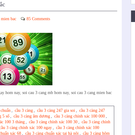
bắc
u mien bac
85 Comments
gay hom nay, soi cau 3 cang mb hom nay, soi cau 3 cang mien bac
 chuẩn
,
cầu 3 càng
,
cầu 3 càng 247 gia soi
,
cầu 3 càng 247
g 5 số
,
cầu 3 càng âm dương
,
cầu 3 càng chính xác 100 000
,
ác 100 3 tháng
,
cầu 3 càng chính xác 100 30
,
cầu 3 càng chính
cầu 3 càng chính xác 100 ngay
,
cầu 3 càng chính xác 100
chuẩn xác 68
,
cầu 3 càng chuẩn xác tại hà nội
,
cầu 3 càng hôm