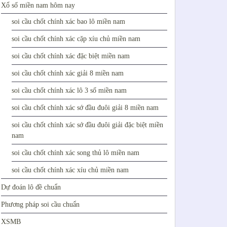
Xổ số miền nam hôm nay
soi cầu chốt chính xác bao lô miền nam
soi cầu chốt chính xác cặp xíu chủ miền nam
soi cầu chốt chính xác đặc biệt miền nam
soi cầu chốt chính xác giải 8 miền nam
soi cầu chốt chính xác lô 3 số miền nam
soi cầu chốt chính xác sớ đầu đuôi giải 8 miền nam
soi cầu chốt chính xác sớ đầu đuôi giải đặc biệt miền
nam
soi cầu chốt chính xác song thủ lô miền nam
soi cầu chốt chính xác xíu chủ miền nam
Dự đoán lô đề chuẩn
Phương pháp soi cầu chuẩn
XSMB