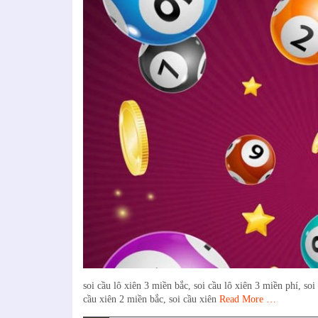
soi cầu lô xiên 3 miền bắc, soi cầu lô xiên 3 miền phí, soi
cầu xiên 2 miền bắc, soi cầu xiên
Read More …