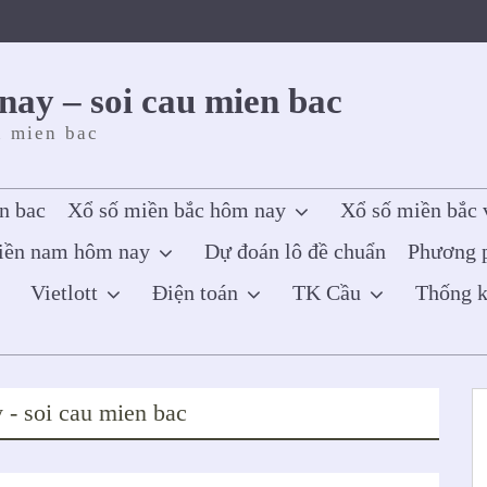
nay – soi cau mien bac
u mien bac
n bac
Xổ số miền bắc hôm nay
Xổ số miền bắc 
iền nam hôm nay
Dự đoán lô đề chuẩn
Phương p
Vietlott
Điện toán
TK Cầu
Thống 
 - soi cau mien bac