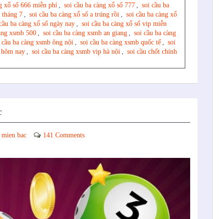
g xổ số 666 miễn phí
,
soi cầu ba càng xổ số 777
,
soi cầu ba
9 tháng 7
,
soi cầu ba càng xổ số a trúng rồi
,
soi cầu ba càng xổ
 cầu ba càng xổ số ngày nay
,
soi cầu ba càng xổ số vip miễn
càng xsmb 500
,
soi cầu ba càng xsmb an giang
,
soi cầu ba càng
i cầu ba càng xsmb ông nội
,
soi cầu ba càng xsmb quốc tế
,
soi
t hôm nay
,
soi cầu ba càng xsmb vip hà nội
,
soi cầu chốt chính
c
u mien bac
141 Comments