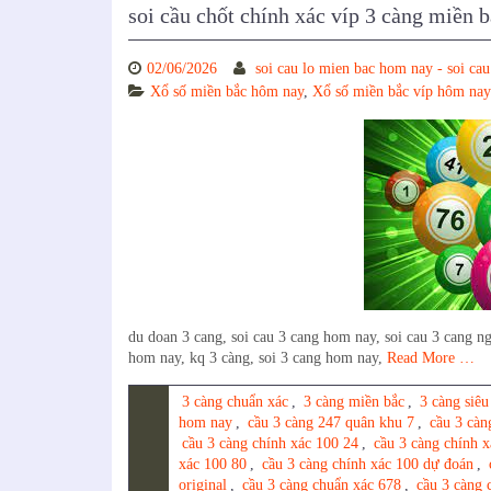
soi cầu chốt chính xác víp 3 càng miền 
02/06/2026
soi cau lo mien bac hom nay - soi ca
Xổ số miền bắc hôm nay
,
Xổ số miền bắc víp hôm nay
du doan 3 cang, soi cau 3 cang hom nay, soi cau 3 cang n
hom nay, kq 3 càng, soi 3 cang hom nay,
Read More …
3 càng chuẩn xác
,
3 càng miền bắc
,
3 càng siêu
hom nay
,
cầu 3 càng 247 quân khu 7
,
cầu 3 càn
cầu 3 càng chính xác 100 24
,
cầu 3 càng chính x
xác 100 80
,
cầu 3 càng chính xác 100 dự đoán
,
original
,
cầu 3 càng chuẩn xác 678
,
cầu 3 càng 