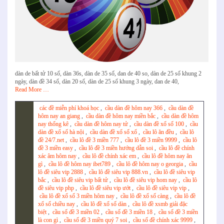
dàn de bất tử 10 số, dàn 36s, dàn de 35 số, dan de 40 so, dàn de 25 số khung 2
ngày, dàn đề 34 số, dàn 20 số, dàn de 25 số khung 3 ngày, dan de 40,
Read More …
các đề miễn phí khoá học
,
cầu dàn đề hôm nay 366
,
cầu dàn đề
hôm nay an giang
,
cầu dàn đề hôm nay miền bắc
,
cầu dàn đề hôm
nay thống kê
,
cầu dàn đề hôm nay tử
,
cầu dàn đề xổ số 100
,
cầu
dàn đề xổ số hà nội
,
cầu dàn đề xổ số xổ
,
cầu lô ăn đều
,
cầu lô
đề 24/7.net
,
cầu lô đề 3 miền 777
,
cầu lô đề 3 miền 9999
,
cầu lô
đề 3 miền easy
,
cầu lô đề 3 miền hướng dẫn soi
,
cầu lô đề chính
xác âm hôm nay
,
cầu lô đề chính xác em
,
cầu lô đề hôm nay ăn
gì
,
cầu lô đề hôm nay ibet789
,
cầu lô đề hôm nay o georgia
,
cầu
lô đề siêu vip 2888
,
cầu lô đề siêu vip 888.vn
,
cầu lô đề siêu vip
bắc
,
cầu lô đề siêu vip bất tử
,
cầu lô đề siêu vip hom nay
,
cầu lô
đề siêu vip php
,
cầu lô đề siêu vip ướt
,
cầu lô đề siêu vip vip
,
cầu lô đề xổ số 3 miền hôm nay
,
cầu lô đề xổ số càng
,
cầu lô đề
xổ số chiều nay
,
cầu lô đề xổ số dàn
,
cầu lô đề xsmb giải đặc
biệt
,
cầu số đề 3 miền 02
,
cầu số đề 3 miền 18
,
cầu số đề 3 miền
là con gì
,
cầu số đề 3 miền quý 7 soi
,
cầu số đề chính xác 9999
,