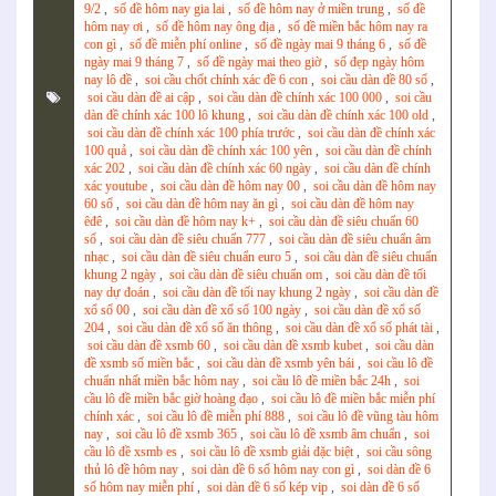
9/2
,
số đề hôm nay gia lai
,
số đề hôm nay ở miền trung
,
số đề
hôm nay ơi
,
số đề hôm nay ông địa
,
số đề miền bắc hôm nay ra
con gì
,
số đề miễn phí online
,
số đề ngày mai 9 tháng 6
,
số đề
ngày mai 9 tháng 7
,
số đề ngày mai theo giờ
,
số đẹp ngày hôm
nay lô đề
,
soi cầu chốt chính xác đề 6 con
,
soi cầu dàn đề 80 số
,
soi cầu dàn đề ai cập
,
soi cầu dàn đề chính xác 100 000
,
soi cầu
dàn đề chính xác 100 lô khung
,
soi cầu dàn đề chính xác 100 old
,
soi cầu dàn đề chính xác 100 phía trước
,
soi cầu dàn đề chính xác
100 quả
,
soi cầu dàn đề chính xác 100 yên
,
soi cầu dàn đề chính
xác 202
,
soi cầu dàn đề chính xác 60 ngày
,
soi cầu dàn đề chính
xác youtube
,
soi cầu dàn đề hôm nay 00
,
soi cầu dàn đề hôm nay
60 số
,
soi cầu dàn đề hôm nay ăn gì
,
soi cầu dàn đề hôm nay
êđê
,
soi cầu dàn đề hôm nay k+
,
soi cầu dàn đề siêu chuẩn 60
số
,
soi cầu dàn đề siêu chuẩn 777
,
soi cầu dàn đề siêu chuẩn âm
nhạc
,
soi cầu dàn đề siêu chuẩn euro 5
,
soi cầu dàn đề siêu chuẩn
khung 2 ngày
,
soi cầu dàn đề siêu chuẩn om
,
soi cầu dàn đề tối
nay dự đoán
,
soi cầu dàn đề tối nay khung 2 ngày
,
soi cầu dàn đề
xổ số 00
,
soi cầu dàn đề xổ số 100 ngày
,
soi cầu dàn đề xổ số
204
,
soi cầu dàn đề xổ số ăn thông
,
soi cầu dàn đề xổ số phát tài
,
soi cầu dàn đề xsmb 60
,
soi cầu dàn đề xsmb kubet
,
soi cầu dàn
đề xsmb số miền bắc
,
soi cầu dàn đề xsmb yên bái
,
soi cầu lô đề
chuẩn nhất miền bắc hôm nay
,
soi cầu lô đề miền bắc 24h
,
soi
cầu lô đề miền bắc giờ hoàng đạo
,
soi cầu lô đề miền bắc miễn phí
chính xác
,
soi cầu lô đề miễn phí 888
,
soi cầu lô đề vũng tàu hôm
nay
,
soi cầu lô đề xsmb 365
,
soi cầu lô đề xsmb âm chuẩn
,
soi
cầu lô đề xsmb es
,
soi cầu lô đề xsmb giải đặc biệt
,
soi cầu sông
thủ lô đề hôm nay
,
soi dàn đề 6 số hôm nay con gì
,
soi dàn đề 6
số hôm nay miễn phí
,
soi dàn đề 6 số kép vip
,
soi dàn đề 6 số