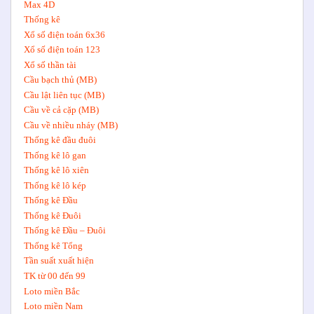
Max 4D
Thống kê
Xổ số điện toán 6x36
Xổ số điện toán 123
Xổ số thần tài
Cầu bạch thủ (MB)
Cầu lật liên tục (MB)
Cầu về cả cặp (MB)
Cầu về nhiều nháy (MB)
Thống kê đầu đuôi
Thống kê lô gan
Thống kê lô xiên
Thống kê lô kép
Thống kê Đầu
Thống kê Đuôi
Thống kê Đầu – Đuôi
Thống kê Tổng
Tần suất xuất hiện
TK từ 00 đến 99
Loto miền Bắc
Loto miền Nam