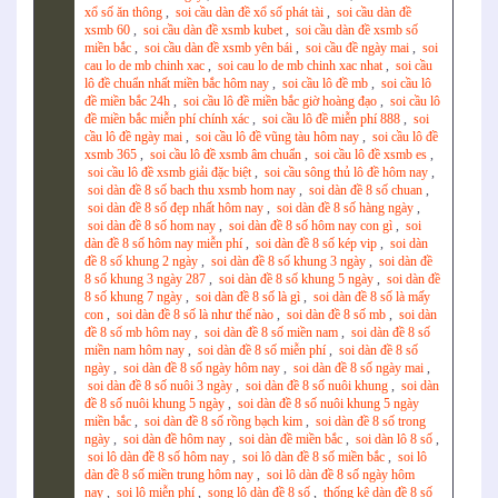
xổ số ăn thông
,
soi cầu dàn đề xổ số phát tài
,
soi cầu dàn đề
xsmb 60
,
soi cầu dàn đề xsmb kubet
,
soi cầu dàn đề xsmb số
miền bắc
,
soi cầu dàn đề xsmb yên bái
,
soi cầu đề ngày mai
,
soi
cau lo de mb chinh xac
,
soi cau lo de mb chinh xac nhat
,
soi cầu
lô đề chuẩn nhất miền bắc hôm nay
,
soi cầu lô đề mb
,
soi cầu lô
đề miền bắc 24h
,
soi cầu lô đề miền bắc giờ hoàng đạo
,
soi cầu lô
đề miền bắc miễn phí chính xác
,
soi cầu lô đề miễn phí 888
,
soi
cầu lô đề ngày mai
,
soi cầu lô đề vũng tàu hôm nay
,
soi cầu lô đề
xsmb 365
,
soi cầu lô đề xsmb âm chuẩn
,
soi cầu lô đề xsmb es
,
soi cầu lô đề xsmb giải đặc biệt
,
soi cầu sông thủ lô đề hôm nay
,
soi dàn đề 8 số bach thu xsmb hom nay
,
soi dàn đề 8 số chuan
,
soi dàn đề 8 số đẹp nhất hôm nay
,
soi dàn đề 8 số hàng ngày
,
soi dàn đề 8 số hom nay
,
soi dàn đề 8 số hôm nay con gì
,
soi
dàn đề 8 số hôm nay miễn phí
,
soi dàn đề 8 số kép vip
,
soi dàn
đề 8 số khung 2 ngày
,
soi dàn đề 8 số khung 3 ngày
,
soi dàn đề
8 số khung 3 ngày 287
,
soi dàn đề 8 số khung 5 ngày
,
soi dàn đề
8 số khung 7 ngày
,
soi dàn đề 8 số là gì
,
soi dàn đề 8 số là mấy
con
,
soi dàn đề 8 số là như thế nào
,
soi dàn đề 8 số mb
,
soi dàn
đề 8 số mb hôm nay
,
soi dàn đề 8 số miền nam
,
soi dàn đề 8 số
miền nam hôm nay
,
soi dàn đề 8 số miễn phí
,
soi dàn đề 8 số
ngày
,
soi dàn đề 8 số ngày hôm nay
,
soi dàn đề 8 số ngày mai
,
soi dàn đề 8 số nuôi 3 ngày
,
soi dàn đề 8 số nuôi khung
,
soi dàn
đề 8 số nuôi khung 5 ngày
,
soi dàn đề 8 số nuôi khung 5 ngày
miền bắc
,
soi dàn đề 8 số rồng bạch kim
,
soi dàn đề 8 số trong
ngày
,
soi dàn đề hôm nay
,
soi dàn đề miền bắc
,
soi dàn lô 8 số
,
soi lô dàn đề 8 số hôm nay
,
soi lô dàn đề 8 số miền bắc
,
soi lô
dàn đề 8 số miền trung hôm nay
,
soi lô dàn đề 8 số ngày hôm
nay
,
soi lô miễn phí
,
song lô dàn đề 8 số
,
thống kê dàn đề 8 số