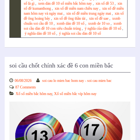
số là gì
,
xem dàn đề 10 số miền bắc hôm nay
,
xin số đề 53
,
xin
số đề kumanthong
,
xin số đề miền nam chiều nay
,
xin số đề miền
nam hôm nay và ngày mai
,
xin số đề miền trung ngày mai
,
xin số
đề ông hoàng bảy
,
xin số đề ông thần tài
,
xin số đề uae
,
xsmb
chuẩn soi cầu đề 10
,
xsmb dàn đề 10 số
,
xsmb de 10 so
,
xsmb
soi cầu dàn đề 10 con siêu chuẩn trúng
,
ý nghĩa của dàn đề 10 số
,
ý nghĩa dàn đề 10 số
,
ý nghĩa soi cầu dàn đề 10 số
soi cầu chốt chính xác đề 6 con miền bắc
06/08/2026
soi cau lo mien bac hom nay - soi cau mien bac
87 Comments
Xổ số miền bắc hôm nay
,
Xổ số miền bắc víp hôm nay