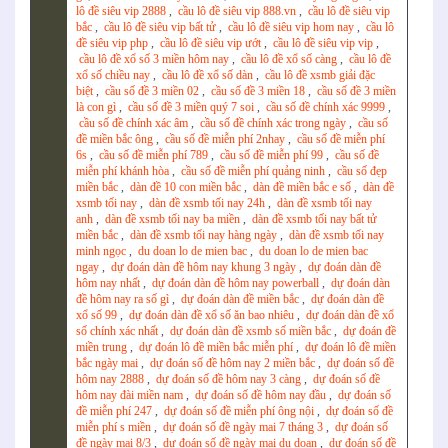
lô đề siêu vip 2888
,
cầu lô đề siêu vip 888.vn
,
cầu lô đề siêu vip
bắc
,
cầu lô đề siêu vip bất tử
,
cầu lô đề siêu vip hom nay
,
cầu lô
đề siêu vip php
,
cầu lô đề siêu vip ướt
,
cầu lô đề siêu vip vip
,
cầu lô đề xổ số 3 miền hôm nay
,
cầu lô đề xổ số càng
,
cầu lô đề
xổ số chiều nay
,
cầu lô đề xổ số dàn
,
cầu lô đề xsmb giải đặc
biệt
,
cầu số đề 3 miền 02
,
cầu số đề 3 miền 18
,
cầu số đề 3 miền
là con gì
,
cầu số đề 3 miền quý 7 soi
,
cầu số đề chính xác 9999
,
cầu số đề chính xác âm
,
cầu số đề chính xác trong ngày
,
cầu số
đề miền bắc ông
,
cầu số đề miễn phí 2nhay
,
cầu số đề miễn phí
6s
,
cầu số đề miễn phí 789
,
cầu số đề miễn phí 99
,
cầu số đề
miễn phí khánh hòa
,
cầu số đề miễn phí quảng ninh
,
cầu số đẹp
miền bắc
,
dàn đề 10 con miền bắc
,
dàn đề miền bắc e số
,
dàn đề
xsmb tối nay
,
dàn đề xsmb tối nay 24h
,
dàn đề xsmb tối nay
anh
,
dàn đề xsmb tối nay ba miền
,
dàn đề xsmb tối nay bất tử
miền bắc
,
dàn đề xsmb tối nay hàng ngày
,
dàn đề xsmb tối nay
minh ngọc
,
du doan lo de mien bac
,
du doan lo de mien bac
ngay
,
dự đoán dàn đề hôm nay khung 3 ngày
,
dự đoán dàn đề
hôm nay nhất
,
dự đoán dàn đề hôm nay powerball
,
dự đoán dàn
đề hôm nay ra số gì
,
dự đoán dàn đề miền bắc
,
dự đoán dàn đề
xổ số 99
,
dự đoán dàn đề xổ số ăn bao nhiêu
,
dự đoán dàn đề xổ
số chính xác nhất
,
dự đoán dàn đề xsmb số miền bắc
,
dự đoán đề
miền trung
,
dự đoán lô đề miền bắc miễn phí
,
dự đoán lô đề miền
bắc ngày mai
,
dự đoán số đề hôm nay 2 miền bắc
,
dự đoán số đề
hôm nay 2888
,
dự đoán số đề hôm nay 3 càng
,
dự đoán số đề
hôm nay đài miền nam
,
dự đoán số đề hôm nay đầu
,
dự đoán số
đề miễn phí 247
,
dự đoán số đề miễn phí ông nội
,
dự đoán số đề
miễn phí s miền
,
dự đoán số đề ngày mai 7 tháng 3
,
dự đoán số
đề ngày mai 8/3
,
dự đoán số đề ngày mai du doan
,
dự đoán số đề