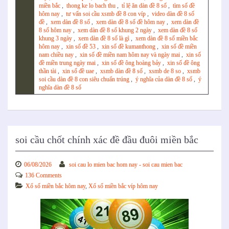
miền bắc
,
thong ke lo bach thu
,
tỉ lệ ăn dàn đề 8 số
,
tìm số đề
hôm nay
,
tư vấn soi cầu xsmb đề 8 con víp
,
video dàn đề 8 số
đề
,
xem dàn đề 8 số
,
xem dàn đề 8 số đề hôm nay
,
xem dàn đề
8 số hôm nay
,
xem dàn đề 8 số khung 2 ngày
,
xem dàn đề 8 số
khung 3 ngày
,
xem dàn đề 8 số là gì
,
xem dàn đề 8 số miền bắc
hôm nay
,
xin số đề 53
,
xin số đề kumanthong
,
xin số đề miền
nam chiều nay
,
xin số đề miền nam hôm nay và ngày mai
,
xin số
đề miền trung ngày mai
,
xin số đề ông hoàng bảy
,
xin số đề ông
thần tài
,
xin số đề uae
,
xsmb dàn đề 8 số
,
xsmb de 8 so
,
xsmb
soi cầu dàn đề 8 con siêu chuẩn trúng
,
ý nghĩa của dàn đề 8 số
,
ý
nghĩa dàn đề 8 số
soi cầu chốt chính xác đề đầu đuôi miền bắc
06/08/2026
soi cau lo mien bac hom nay - soi cau mien bac
136 Comments
Xổ số miền bắc hôm nay
,
Xổ số miền bắc víp hôm nay