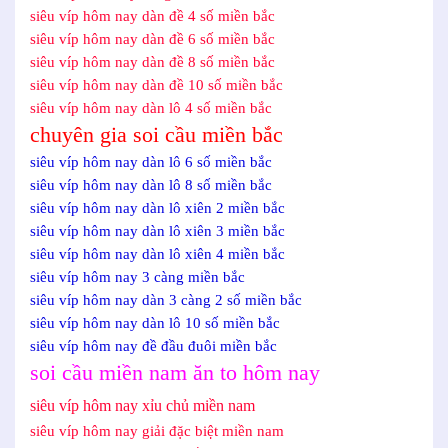
siêu víp hôm nay dàn đề 4 số miền bắc
siêu víp hôm nay dàn đề 6 số miền bắc
siêu víp hôm nay dàn đề 8 số miền bắc
siêu víp hôm nay dàn đề 10 số miền bắc
siêu víp hôm nay dàn lô 4 số miền bắc
chuyên gia soi cầu miền bắc
siêu víp hôm nay dàn lô 6 số miền bắc
siêu víp hôm nay dàn lô 8 số miền bắc
siêu víp hôm nay dàn lô xiên 2 miền bắc
siêu víp hôm nay dàn lô xiên 3 miền bắc
siêu víp hôm nay dàn lô xiên 4 miền bắc
siêu víp hôm nay 3 càng miền bắc
siêu víp hôm nay dàn 3 càng 2 số miền bắc
siêu víp hôm nay dàn lô 10 số miền bắc
siêu víp hôm nay đề đầu đuôi miền bắc
soi cầu miền nam ăn to hôm nay
siêu víp hôm nay xỉu chủ miền nam
siêu víp hôm nay giải đặc biệt miền nam