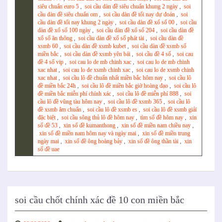
siêu chuẩn euro 5
,
soi cầu dàn đề siêu chuẩn khung 2 ngày
,
soi
cầu dàn đề siêu chuẩn om
,
soi cầu dàn đề tối nay dự đoán
,
soi
cầu dàn đề tối nay khung 2 ngày
,
soi cầu dàn đề xổ số 00
,
soi cầu
dàn đề xổ số 100 ngày
,
soi cầu dàn đề xổ số 204
,
soi cầu dàn đề
xổ số ăn thông
,
soi cầu dàn đề xổ số phát tài
,
soi cầu dàn đề
xsmb 60
,
soi cầu dàn đề xsmb kubet
,
soi cầu dàn đề xsmb số
miền bắc
,
soi cầu dàn đề xsmb yên bái
,
soi cầu đề 4 số
,
soi cau
đề 4 số vip
,
soi cau lo de mb chinh xac
,
soi cau lo de mb chinh
xac nhat
,
soi cau lo de xsmb chinh xac
,
soi cau lo de xsmb chinh
xac nhat
,
soi cầu lô đề chuẩn nhất miền bắc hôm nay
,
soi cầu lô
đề miền bắc 24h
,
soi cầu lô đề miền bắc giờ hoàng đạo
,
soi cầu lô
đề miền bắc miễn phí chính xác
,
soi cầu lô đề miễn phí 888
,
soi
cầu lô đề vũng tàu hôm nay
,
soi cầu lô đề xsmb 365
,
soi cầu lô
đề xsmb âm chuẩn
,
soi cầu lô đề xsmb es
,
soi cầu lô đề xsmb giải
đặc biệt
,
soi cầu sông thủ lô đề hôm nay
,
tìm số đề hôm nay
,
xin
số đề 53
,
xin số đề kumanthong
,
xin số đề miền nam chiều nay
,
xin số đề miền nam hôm nay và ngày mai
,
xin số đề miền trung
ngày mai
,
xin số đề ông hoàng bảy
,
xin số đề ông thần tài
,
xin
số đề uae
soi cầu chốt chính xác đề 10 con miền bắc