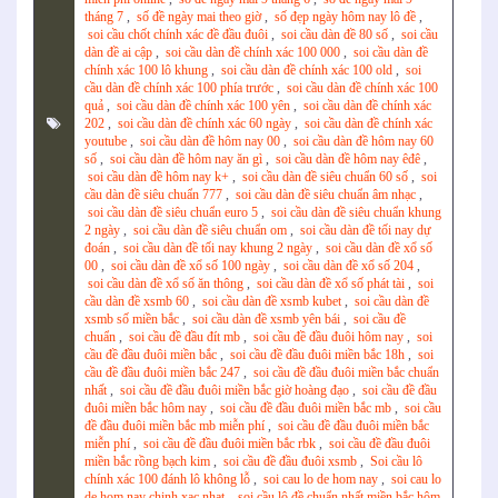
tháng 7
,
số đề ngày mai theo giờ
,
số đẹp ngày hôm nay lô đề
,
soi cầu chốt chính xác đề đầu đuôi
,
soi cầu dàn đề 80 số
,
soi cầu
dàn đề ai cập
,
soi cầu dàn đề chính xác 100 000
,
soi cầu dàn đề
chính xác 100 lô khung
,
soi cầu dàn đề chính xác 100 old
,
soi
cầu dàn đề chính xác 100 phía trước
,
soi cầu dàn đề chính xác 100
quả
,
soi cầu dàn đề chính xác 100 yên
,
soi cầu dàn đề chính xác
202
,
soi cầu dàn đề chính xác 60 ngày
,
soi cầu dàn đề chính xác
youtube
,
soi cầu dàn đề hôm nay 00
,
soi cầu dàn đề hôm nay 60
số
,
soi cầu dàn đề hôm nay ăn gì
,
soi cầu dàn đề hôm nay êđê
,
soi cầu dàn đề hôm nay k+
,
soi cầu dàn đề siêu chuẩn 60 số
,
soi
cầu dàn đề siêu chuẩn 777
,
soi cầu dàn đề siêu chuẩn âm nhạc
,
soi cầu dàn đề siêu chuẩn euro 5
,
soi cầu dàn đề siêu chuẩn khung
2 ngày
,
soi cầu dàn đề siêu chuẩn om
,
soi cầu dàn đề tối nay dự
đoán
,
soi cầu dàn đề tối nay khung 2 ngày
,
soi cầu dàn đề xổ số
00
,
soi cầu dàn đề xổ số 100 ngày
,
soi cầu dàn đề xổ số 204
,
soi cầu dàn đề xổ số ăn thông
,
soi cầu dàn đề xổ số phát tài
,
soi
cầu dàn đề xsmb 60
,
soi cầu dàn đề xsmb kubet
,
soi cầu dàn đề
xsmb số miền bắc
,
soi cầu dàn đề xsmb yên bái
,
soi cầu đề
chuẩn
,
soi cầu đề đầu đít mb
,
soi cầu đề đầu đuôi hôm nay
,
soi
cầu đề đầu đuôi miền bắc
,
soi cầu đề đầu đuôi miền bắc 18h
,
soi
cầu đề đầu đuôi miền bắc 247
,
soi cầu đề đầu đuôi miền bắc chuẩn
nhất
,
soi cầu đề đầu đuôi miền bắc giờ hoàng đạo
,
soi cầu đề đầu
đuôi miền bắc hôm nay
,
soi cầu đề đầu đuôi miền bắc mb
,
soi cầu
đề đầu đuôi miền bắc mb miễn phí
,
soi cầu đề đầu đuôi miền bắc
miễn phí
,
soi cầu đề đầu đuôi miền bắc rbk
,
soi cầu đề đầu đuôi
miền bắc rồng bạch kim
,
soi cầu đề đầu đuôi xsmb
,
Soi cầu lô
chính xác 100 đánh lô không lỗ
,
soi cau lo de hom nay
,
soi cau lo
de hom nay chinh xac nhat
,
soi cầu lô đề chuẩn nhất miền bắc hôm