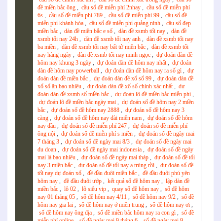
đề miền bắc ông
,
cầu số đề miễn phí 2nhay
,
cầu số đề miễn phí
6s
,
cầu số đề miễn phí 789
,
cầu số đề miễn phí 99
,
cầu số đề
miễn phí khánh hòa
,
cầu số đề miễn phí quảng ninh
,
cầu số đẹp
miền bắc
,
dàn đề miền bắc e số
,
dàn đề xsmb tối nay
,
dàn đề
xsmb tối nay 24h
,
dàn đề xsmb tối nay anh
,
dàn đề xsmb tối nay
ba miền
,
dàn đề xsmb tối nay bất tử miền bắc
,
dàn đề xsmb tối
nay hàng ngày
,
dàn đề xsmb tối nay minh ngọc
,
dự đoán dàn đề
hôm nay khung 3 ngày
,
dự đoán dàn đề hôm nay nhất
,
dự đoán
dàn đề hôm nay powerball
,
dự đoán dàn đề hôm nay ra số gì
,
dự
đoán dàn đề miền bắc
,
dự đoán dàn đề xổ số 99
,
dự đoán dàn đề
xổ số ăn bao nhiêu
,
dự đoán dàn đề xổ số chính xác nhất
,
dự
đoán dàn đề xsmb số miền bắc
,
dự đoán lô đề miền bắc miễn phí
,
dự đoán lô đề miền bắc ngày mai
,
dự đoán số đề hôm nay 2 miền
bắc
,
dự đoán số đề hôm nay 2888
,
dự đoán số đề hôm nay 3
càng
,
dự đoán số đề hôm nay đài miền nam
,
dự đoán số đề hôm
nay đầu
,
dự đoán số đề miễn phí 247
,
dự đoán số đề miễn phí
ông nội
,
dự đoán số đề miễn phí s miền
,
dự đoán số đề ngày mai
7 tháng 3
,
dự đoán số đề ngày mai 8/3
,
dự đoán số đề ngày mai
du doan
,
dự đoán số đề ngày mai indonesia
,
dự đoán số đề ngày
mai là bao nhiêu
,
dự đoán số đề ngày mai tháp
,
dự đoán số đề tối
nay 3 miền bắc
,
dự đoán số đề tối nay a trúng rồi
,
dự đoán số đề
tối nay dự đoán xổ
,
đề đầu đuôi miền bắc
,
đề đầu đuôi phú yên
hôm nay
,
đề đầu đuôi ướp
,
kết quả số đề hôm nay
,
lập dàn đề
miền bắc
,
lô 02
,
lô siêu vip
,
quay số đề hôm nay
,
số đề hôm
nay 01 tháng 05
,
số đề hôm nay 4/11
,
số đề hôm nay 9/2
,
số đề
hôm nay gia lai
,
số đề hôm nay ở miền trung
,
số đề hôm nay ơi
,
số đề hôm nay ông địa
,
số đề miền bắc hôm nay ra con gì
,
số đề
miễn phí online
,
số đề ngày mai 9 tháng 6
,
số đề ngày mai 9