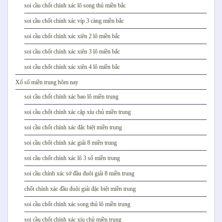
soi cầu chốt chính xác lô song thủ miền bắc
soi cầu chốt chính xác víp 3 càng miền bắc
soi cầu chốt chính xác xiên 2 lô miền bắc
soi cầu chốt chính xác xiên 3 lô miền bắc
soi cầu chốt chính xác xiên 4 lô miền bắc
Xổ số miền trung hôm nay
soi cầu chốt chính xác bao lô miền trung
soi cầu chốt chính xác cặp xíu chủ miền trung
soi cầu chốt chính xác đặc biệt miền trung
soi cầu chốt chính xác giải 8 miền trung
soi cầu chốt chính xác lô 3 số miền trung
soi cầu chính xác sớ đầu đuôi giải 8 miền trung
chốt chính xác đầu đuôi giải đặc biệt miền trung
soi cầu chốt chính xác song thủ lô miền trung
soi cầu chốt chính xác xíu chủ miền trung