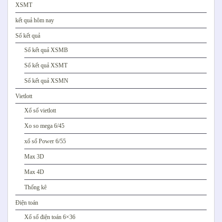
XSMT
kết quả hôm nay
Sổ kết quả
Sổ kết quả XSMB
Sổ kết quả XSMT
Sổ kết quả XSMN
Vietlott
Xổ số vietlott
Xo so mega 6/45
xổ số Power 6/55
Max 3D
Max 4D
Thống kê
Điện toán
Xổ số điện toán 6×36