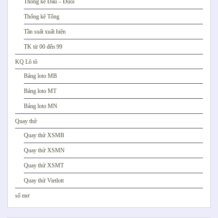
Thống kê Đầu – Đuôi
Thống kê Tổng
Tần suất xuất hiện
TK từ 00 đến 99
KQ Lô tô
Bảng loto MB
Bảng loto MT
Bảng loto MN
Quay thử
Quay thử XSMB
Quay thử XSMN
Quay thử XSMT
Quay thử Vietlott
sổ mơ