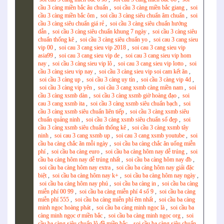
cầu 3 càng miền bắc âu chuẩn
,
soi cầu 3 càng miền bắc giang
,
soi
cầu 3 càng miền bắc ôm
,
soi cầu 3 càng siêu chuẩn âm chuẩn
,
soi
cầu 3 càng siêu chuẩn giá rẻ
,
soi cầu 3 càng siêu chuẩn hướng
dẫn
,
soi cầu 3 càng siêu chuẩn khung 7 ngày
,
soi cầu 3 càng siêu
chuẩn thống kê
,
soi cầu 3 càng siêu chuẩn yo
,
soi cau 3 cang sieu
vip 00
,
soi cau 3 cang sieu vip 2018
,
soi cau 3 cang sieu vip
asia99
,
soi cau 3 cang sieu vip de
,
soi cau 3 cang sieu vip hom
nay
,
soi cầu 3 càng sieu vip lô
,
soi cau 3 cang sieu vip lotto
,
soi
cầu 3 càng sieu vip nay
,
soi cầu 3 càng sieu vip soi cam kết ăn
,
soi cầu 3 càng up
,
soi cầu 3 càng uy tín
,
soi cầu 3 càng vip 4d
,
soi cầu 3 càng vip yên
,
soi cầu 3 cang xsmb càng miền nam
,
soi
cầu 3 càng xsmb dàn
,
soi cầu 3 càng xsmb giờ hoàng đạo
,
soi
cau 3 cang xsmb ita
,
soi cầu 3 càng xsmb siêu chuẩn bạch
,
soi
cầu 3 càng xsmb siêu chuẩn liên tiếp
,
soi cầu 3 càng xsmb siêu
chuẩn quảng ninh
,
soi cầu 3 càng xsmb siêu chuẩn số đẹp
,
soi
cầu 3 càng xsmb siêu chuẩn thống kê
,
soi cầu 3 càng xsmb tây
ninh
,
soi cau 3 cang xsmb up
,
soi cau 3 cang xsmb youtube
,
soi
cầu ba càng chắc ăn mỗi ngày
,
soi cầu ba càng chắc ăn uống miễn
phí
,
soi cầu ba càng euro
,
soi cầu ba càng hôm nay dễ trúng
,
soi
cầu ba càng hôm nay dễ trúng nhất
,
soi cầu ba càng hôm nay đb
,
soi cầu ba càng hôm nay extra
,
soi cầu ba càng hôm nay giải đặc
biệt
,
soi cầu ba càng hôm nay k+
,
soi cầu ba càng hôm nay ngày
,
soi cầu ba càng hôm nay phú
,
soi cầu ba càng in
,
soi cầu ba càng
miễn phí 00 99
,
soi cầu ba càng miễn phí 4 số 9
,
soi cầu ba càng
miễn phí 555
,
soi cầu ba càng miễn phí êm nhất
,
soi cầu ba càng
minh ngọc hoàng phát
,
soi cầu ba càng minh ngọc là
,
soi cầu ba
càng minh ngọc ơ miền bắc
,
soi cầu ba càng minh ngọc org
,
soi
cầu ba càng siêu chuẩn lô đề miền bắc
,
soi cầu ba càng siêu chuẩn