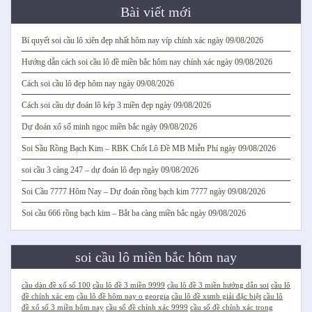
Bài viết mới
Bí quyết soi cầu lô xiên đẹp nhất hôm nay víp chính xác ngày 09/08/2026
Hướng dẫn cách soi cầu lô đề miền bắc hôm nay chính xác ngày 09/08/2026
Cách soi cầu lô đẹp hôm nay ngày 09/08/2026
Cách soi cầu dự đoán lô kép 3 miền đẹp ngày 09/08/2026
Dự đoán xổ số minh ngọc miền bắc ngày 09/08/2026
Soi Sầu Rồng Bạch Kim – RBK Chốt Lô Đề MB Miễn Phí ngày 09/08/2026
soi cầu 3 càng 247 – dự đoán lô đẹp ngày 09/08/2026
Soi Cầu 7777 Hôm Nay – Dự đoán rồng bạch kim 7777 ngày 09/08/2026
Soi cầu 666 rồng bạch kim – Bắt ba càng miền bắc ngày 09/08/2026
soi cầu lô miền bắc hôm nay
cầu dàn đề xổ số 100
cầu lô đề 3 miền 9999
cầu lô đề 3 miền hướng dẫn soi
cầu lô
đề chính xác em
cầu lô đề hôm nay o georgia
cầu lô đề xsmb giải đặc biệt
cầu lô
đề xổ số 3 miền hôm nay
cầu số đề chính xác 9999
cầu số đề chính xác trong