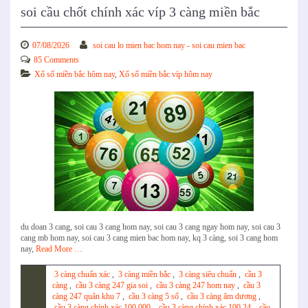
soi cầu chốt chính xác víp 3 càng miền bắc
07/08/2026
soi cau lo mien bac hom nay - soi cau mien bac
85 Comments
Xổ số miền bắc hôm nay
,
Xổ số miền bắc víp hôm nay
du doan 3 cang, soi cau 3 cang hom nay, soi cau 3 cang ngay hom nay, soi cau 3
cang mb hom nay, soi cau 3 cang mien bac hom nay, kq 3 càng, soi 3 cang hom
nay,
Read More …
3 càng chuẩn xác
,
3 càng miền bắc
,
3 càng siêu chuẩn
,
cầu 3
càng
,
cầu 3 càng 247 gia soi
,
cầu 3 càng 247 hom nay
,
cầu 3
càng 247 quân khu 7
,
cầu 3 càng 5 số
,
cầu 3 càng âm dương
,
cầu 3 càng chính xác 100 000
,
cầu 3 càng chính xác 100 24
,
cầu