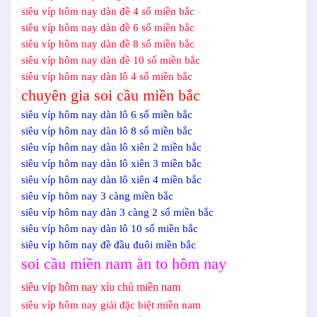
siêu víp hôm nay dàn đề 4 số miền bắc
siêu víp hôm nay dàn đề 6 số miền bắc
siêu víp hôm nay dàn đề 8 số miền bắc
siêu víp hôm nay dàn đề 10 số miền bắc
siêu víp hôm nay dàn lô 4 số miền bắc
chuyên gia soi cầu miền bắc
siêu víp hôm nay dàn lô 6 số miền bắc
siêu víp hôm nay dàn lô 8 số miền bắc
siêu víp hôm nay dàn lô xiên 2 miền bắc
siêu víp hôm nay dàn lô xiên 3 miền bắc
siêu víp hôm nay dàn lô xiên 4 miền bắc
siêu víp hôm nay 3 càng miền bắc
siêu víp hôm nay dàn 3 càng 2 số miền bắc
siêu víp hôm nay dàn lô 10 số miền bắc
siêu víp hôm nay đề đầu đuôi miền bắc
soi cầu miền nam ăn to hôm nay
siêu víp hôm nay xỉu chủ miền nam
siêu víp hôm nay giải đặc biệt miền nam