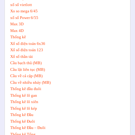
xổ số vietlott
Xo so mega 6/45
xổ số Power 6/55
Max 3D
Max 4D
Thống kê
Xổ số điện toán 6x36
Xổ số điện toán 123
Xổ số thần tài
Cầu bạch thủ (MB)
Cầu lật liên tục (MB)
Cầu về cả cặp (MB)
Cầu về nhiều nháy (MB)
Thống kê đầu đuôi
Thống kê lô gan
Thống kê lô xiên
Thống kê lô kép
Thống kê Đầu
Thống kê Đuôi
Thống kê Đầu – Đuôi
Thống kê Tổng