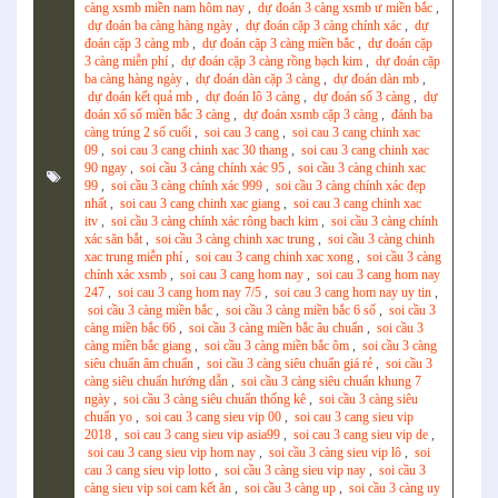
càng xsmb miền nam hôm nay
,
dự đoán 3 càng xsmb ư miền bắc
,
dự đoán ba càng hàng ngày
,
dự đoán cặp 3 càng chính xác
,
dự
đoán cặp 3 càng mb
,
dự đoán cặp 3 càng miền bắc
,
dự đoán cặp
3 càng miễn phí
,
dự đoán cặp 3 càng rồng bạch kim
,
dự đoán cặp
ba càng hàng ngày
,
dự đoán dàn cặp 3 càng
,
dự đoán dàn mb
,
dự đoán kết quả mb
,
dự đoán lô 3 càng
,
dự đoán số 3 càng
,
dự
đoán xổ số miền bắc 3 càng
,
dự đoán xsmb cặp 3 càng
,
đánh ba
càng trúng 2 số cuối
,
soi cau 3 cang
,
soi cau 3 cang chinh xac
09
,
soi cau 3 cang chinh xac 30 thang
,
soi cau 3 cang chinh xac
90 ngay
,
soi cầu 3 càng chính xác 95
,
soi cầu 3 càng chinh xac
99
,
soi cầu 3 càng chính xác 999
,
soi cầu 3 càng chính xác đẹp
nhất
,
soi cau 3 cang chinh xac giang
,
soi cau 3 cang chinh xac
itv
,
soi cầu 3 càng chính xác rông bach kim
,
soi cầu 3 càng chính
xác săn bắt
,
soi cầu 3 càng chinh xac trung
,
soi cầu 3 càng chinh
xac trung miễn phí
,
soi cau 3 cang chinh xac xong
,
soi cầu 3 càng
chính xác xsmb
,
soi cau 3 cang hom nay
,
soi cau 3 cang hom nay
247
,
soi cau 3 cang hom nay 7/5
,
soi cau 3 cang hom nay uy tin
,
soi cầu 3 càng miền bắc
,
soi cầu 3 càng miền bắc 6 số
,
soi cầu 3
càng miền bắc 66
,
soi cầu 3 càng miền bắc âu chuẩn
,
soi cầu 3
càng miền bắc giang
,
soi cầu 3 càng miền bắc ôm
,
soi cầu 3 càng
siêu chuẩn âm chuẩn
,
soi cầu 3 càng siêu chuẩn giá rẻ
,
soi cầu 3
càng siêu chuẩn hướng dẫn
,
soi cầu 3 càng siêu chuẩn khung 7
ngày
,
soi cầu 3 càng siêu chuẩn thống kê
,
soi cầu 3 càng siêu
chuẩn yo
,
soi cau 3 cang sieu vip 00
,
soi cau 3 cang sieu vip
2018
,
soi cau 3 cang sieu vip asia99
,
soi cau 3 cang sieu vip de
,
soi cau 3 cang sieu vip hom nay
,
soi cầu 3 càng sieu vip lô
,
soi
cau 3 cang sieu vip lotto
,
soi cầu 3 càng sieu vip nay
,
soi cầu 3
càng sieu vip soi cam kết ăn
,
soi cầu 3 càng up
,
soi cầu 3 càng uy