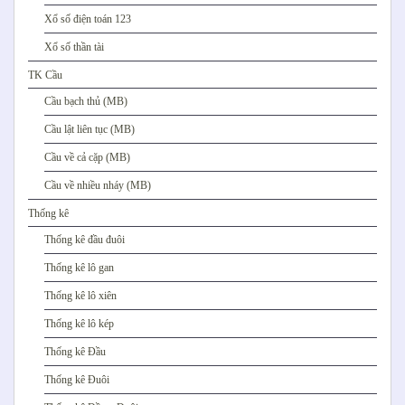
Xổ số điện toán 123
Xổ số thần tài
TK Cầu
Cầu bạch thủ (MB)
Cầu lật liên tục (MB)
Cầu về cả cặp (MB)
Cầu về nhiều nháy (MB)
Thống kê
Thống kê đầu đuôi
Thống kê lô gan
Thống kê lô xiên
Thống kê lô kép
Thống kê Đầu
Thống kê Đuôi