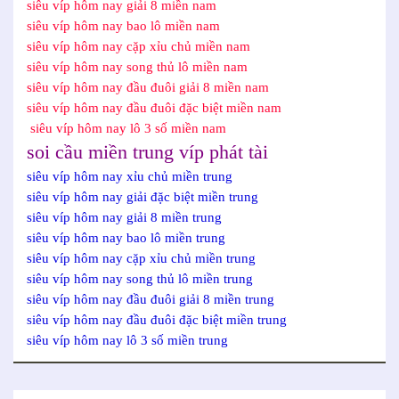
siêu víp hôm nay giải 8 miền nam
siêu víp hôm nay bao lô miền nam
siêu víp hôm nay cặp xỉu chủ miền nam
siêu víp hôm nay song thủ lô miền nam
siêu víp hôm nay đầu đuôi giải 8 miền nam
siêu víp hôm nay đầu đuôi đặc biệt miền nam
siêu víp hôm nay lô 3 số miền nam
soi cầu miền trung víp phát tài
siêu víp hôm nay xỉu chủ miền trung
siêu víp hôm nay giải đặc biệt miền trung
siêu víp hôm nay giải 8 miền trung
siêu víp hôm nay bao lô miền trung
siêu víp hôm nay cặp xỉu chủ miền trung
siêu víp hôm nay song thủ lô miền trung
siêu víp hôm nay đầu đuôi giải 8 miền trung
siêu víp hôm nay đầu đuôi đặc biệt miền trung
siêu víp hôm nay lô 3 số miền trung