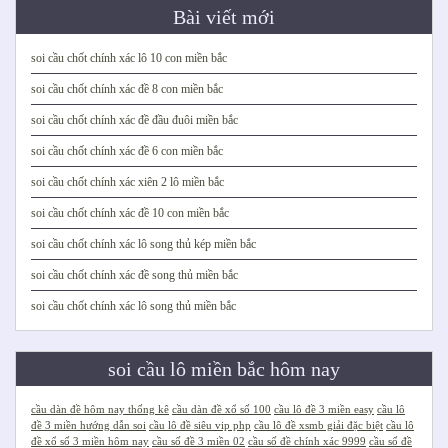
Bài viết mới
soi cầu chốt chính xác lô 10 con miền bắc
soi cầu chốt chính xác đề 8 con miền bắc
soi cầu chốt chính xác đề đầu đuôi miền bắc
soi cầu chốt chính xác đề 6 con miền bắc
soi cầu chốt chính xác xiên 2 lô miền bắc
soi cầu chốt chính xác đề 10 con miền bắc
soi cầu chốt chính xác lô song thủ kép miền bắc
soi cầu chốt chính xác đề song thủ miền bắc
soi cầu chốt chính xác lô song thủ miền bắc
soi cầu lô miền bắc hôm nay
cầu dàn đề hôm nay thống kê
cầu dàn đề xổ số 100
cầu lô đề 3 miền easy
cầu lô
đề 3 miền hướng dẫn soi
cầu lô đề siêu vip php
cầu lô đề xsmb giải đặc biệt
cầu lô
đề xổ số 3 miền hôm nay
cầu số đề 3 miền 02
cầu số đề chính xác 9999
cầu số đề