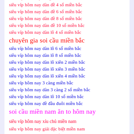
siêu víp hôm nay dàn đề 4 số miền bắc
siêu víp hôm nay dàn đề 6 số miền bắc
siêu víp hôm nay dàn đề 8 số miền bắc
siêu víp hôm nay dàn đề 10 số miền bắc
siêu víp hôm nay dàn lô 4 số miền bắc
chuyên gia soi cầu miền bắc
siêu víp hôm nay dàn lô 6 số miền bắc
siêu víp hôm nay dàn lô 8 số miền bắc
siêu víp hôm nay dàn lô xiên 2 miền bắc
siêu víp hôm nay dàn lô xiên 3 miền bắc
siêu víp hôm nay dàn lô xiên 4 miền bắc
siêu víp hôm nay 3 càng miền bắc
siêu víp hôm nay dàn 3 càng 2 số miền bắc
siêu víp hôm nay dàn lô 10 số miền bắc
siêu víp hôm nay đề đầu đuôi miền bắc
soi cầu miền nam ăn to hôm nay
siêu víp hôm nay xỉu chủ miền nam
siêu víp hôm nay giải đặc biệt miền nam