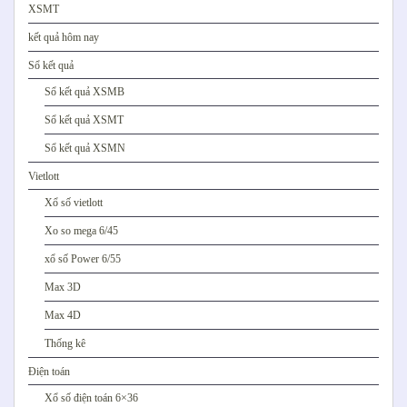
XSMT
kết quả hôm nay
Sổ kết quả
Sổ kết quả XSMB
Sổ kết quả XSMT
Sổ kết quả XSMN
Vietlott
Xổ số vietlott
Xo so mega 6/45
xổ số Power 6/55
Max 3D
Max 4D
Thống kê
Điện toán
Xổ số điện toán 6×36