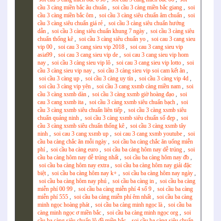
cầu 3 càng miền bắc âu chuẩn
,
soi cầu 3 càng miền bắc giang
,
soi
cầu 3 càng miền bắc ôm
,
soi cầu 3 càng siêu chuẩn âm chuẩn
,
soi
cầu 3 càng siêu chuẩn giá rẻ
,
soi cầu 3 càng siêu chuẩn hướng
dẫn
,
soi cầu 3 càng siêu chuẩn khung 7 ngày
,
soi cầu 3 càng siêu
chuẩn thống kê
,
soi cầu 3 càng siêu chuẩn yo
,
soi cau 3 cang sieu
vip 00
,
soi cau 3 cang sieu vip 2018
,
soi cau 3 cang sieu vip
asia99
,
soi cau 3 cang sieu vip de
,
soi cau 3 cang sieu vip hom
nay
,
soi cầu 3 càng sieu vip lô
,
soi cau 3 cang sieu vip lotto
,
soi
cầu 3 càng sieu vip nay
,
soi cầu 3 càng sieu vip soi cam kết ăn
,
soi cầu 3 càng up
,
soi cầu 3 càng uy tín
,
soi cầu 3 càng vip 4d
,
soi cầu 3 càng vip yên
,
soi cầu 3 cang xsmb càng miền nam
,
soi
cầu 3 càng xsmb dàn
,
soi cầu 3 càng xsmb giờ hoàng đạo
,
soi
cau 3 cang xsmb ita
,
soi cầu 3 càng xsmb siêu chuẩn bạch
,
soi
cầu 3 càng xsmb siêu chuẩn liên tiếp
,
soi cầu 3 càng xsmb siêu
chuẩn quảng ninh
,
soi cầu 3 càng xsmb siêu chuẩn số đẹp
,
soi
cầu 3 càng xsmb siêu chuẩn thống kê
,
soi cầu 3 càng xsmb tây
ninh
,
soi cau 3 cang xsmb up
,
soi cau 3 cang xsmb youtube
,
soi
cầu ba càng chắc ăn mỗi ngày
,
soi cầu ba càng chắc ăn uống miễn
phí
,
soi cầu ba càng euro
,
soi cầu ba càng hôm nay dễ trúng
,
soi
cầu ba càng hôm nay dễ trúng nhất
,
soi cầu ba càng hôm nay đb
,
soi cầu ba càng hôm nay extra
,
soi cầu ba càng hôm nay giải đặc
biệt
,
soi cầu ba càng hôm nay k+
,
soi cầu ba càng hôm nay ngày
,
soi cầu ba càng hôm nay phú
,
soi cầu ba càng in
,
soi cầu ba càng
miễn phí 00 99
,
soi cầu ba càng miễn phí 4 số 9
,
soi cầu ba càng
miễn phí 555
,
soi cầu ba càng miễn phí êm nhất
,
soi cầu ba càng
minh ngọc hoàng phát
,
soi cầu ba càng minh ngọc là
,
soi cầu ba
càng minh ngọc ơ miền bắc
,
soi cầu ba càng minh ngọc org
,
soi
cầu ba càng siêu chuẩn lô đề miền bắc
,
soi cầu ba càng siêu chuẩn