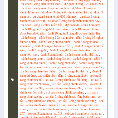
dự đoán 3 càng siêu chuẩn 1000
,
dự đoán 3 càng siêu chuẩn 24h
,
dự đoán 3 càng siêu chuẩn euromillion
,
dự đoán 3 càng siêu
chuẩn hôm nay
,
dự đoán 3 càng siêu chuẩn thông kê
,
dự đoán 3
càng us
,
dự đoán 3 càng xsmb 666 hôm nay
,
dự đoán 3 càng
xsmb extras de cont
,
dự đoán 3 càng xsmb miền nam hôm nay
,
dự đoán 3 càng xsmb ư miền bắc
,
dự đoán đề 3 càng hôm nay
,
đánh 10 nghìn 3 càng được bao nhiêu
,
đánh 100 nghìn 3 càng
được bao nhiêu tiền
,
đánh 20 nghìn 3 càng được bao nhiêu tiền
,
đánh 3 càng
,
đánh 3 càng 1 ăn bao nhiêu
,
đánh 3 càng 10 nghìn
ăn bao nhiêu
,
đánh 3 càng ăn bao nhiêu
,
đánh 3 càng ăn bao
nhiêu lần
,
đánh 3 càng ăn bao nhiêu tiền
,
đánh 3 càng ăn như thế
nào
,
đánh 3 càng đề
,
đánh 3 càng được bao nhiêu tiền
,
đánh 3
càng hôm nay
,
đánh 3 càng là gì
,
đánh 3 càng là như thế nào
,
đánh 3 càng là ntn
,
đánh 3 càng là sao
,
đánh 3 càng lô
,
đánh 3
càng lô ăn bao nhiêu
,
đánh 3 càng miền bắc
,
đánh 3 càng miền
bắc ăn bao nhiêu
,
đánh 3 càng miền nam
,
đánh 3 càng nhà nước
,
đánh 3 càng nhân bao nhiêu
,
đánh 3 càng như thế nào
,
đánh 3
càng thì được bao nhiêu tiền
,
đánh 3 càng trúng 2 số
,
soi cau 3
cang chinh xac 09
,
soi cau 3 cang chinh xac 30 thang
,
soi cau 3
cang chinh xac 90 ngay
,
soi cầu 3 càng chính xác 95
,
soi cầu 3
càng chinh xac 99
,
soi cầu 3 càng chính xác 999
,
soi cầu 3 càng
chính xác đẹp nhất
,
soi cau 3 cang chinh xac giang
,
soi cau 3
cang chinh xac itv
,
soi cầu 3 càng chính xác rông bach kim
,
soi
cầu 3 càng chính xác săn bắt
,
soi cầu 3 càng chinh xac trung
,
soi
cầu 3 càng chinh xac trung miễn phí
,
soi cau 3 cang chinh xac
xong
,
soi cầu 3 càng chính xác xsmb
,
soi cau 3 cang hom nay
247
,
soi cau 3 cang hom nay 7/5
,
soi cau 3 cang hom nay uy tin
,
soi cầu 3 càng miền bắc 6 số
,
soi cầu 3 càng miền bắc 66
,
soi