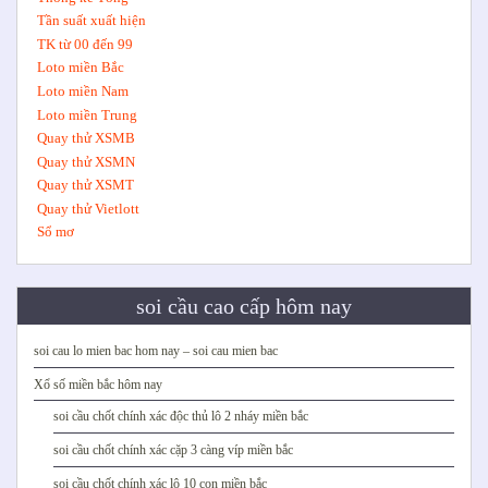
Tần suất xuất hiện
TK từ 00 đến 99
Loto miền Bắc
Loto miền Nam
Loto miền Trung
Quay thử XSMB
Quay thử XSMN
Quay thử XSMT
Quay thử Vietlott
Sổ mơ
soi cầu cao cấp hôm nay
soi cau lo mien bac hom nay – soi cau mien bac
Xổ số miền bắc hôm nay
soi cầu chốt chính xác độc thủ lô 2 nháy miền bắc
soi cầu chốt chính xác cặp 3 càng víp miền bắc
soi cầu chốt chính xác lô 10 con miền bắc