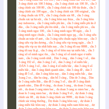
3 càng chính xác 100 3 tháng
,
cầu 3 càng chính xác 100 30
,
cầu 3
càng chính xác 100 80
,
cầu 3 càng chính xác 100 dự đoán
,
cầu 3
càng chính xác 100 ngay
,
cầu 3 càng chính xác 100 original
,
cầu
3 càng chuẩn xác 678
,
cầu 3 càng chuẩn xác 68
,
cầu 3 càng
chuẩn xác tại hà nội
,
cầu 3 càng hôm nay ibiza
,
cầu 3 càng hôm
nay indonesia
,
cầu 3 càng miễn phí âm
,
cầu 3 càng miễn phí ăn ở
đâu
,
cầu 3 càng miễn phí êm nhất
,
cầu 3 càng miễn phí ios
,
cầu
3 càng minh ngọc 100
,
cầu 3 càng minh ngọc 90 ngày
,
cầu 3
càng minh ngọc chuẩn
,
cầu 3 càng minh ngọc pg
,
cầu 3 càng siêu
chuẩn an toàn về antt
,
cầu 3 càng siêu chuẩn ngày hôm nay
,
cầu 3
càng siêu vip âm dương
,
cầu 3 càng siêu vip trong ngày
,
cầu 3
càng siêu vip uy tín nhất hiện nay
,
cầu 3 càng tối nay 8888
,
cầu 3
càng tối nay là gì
,
cầu 3 càng xổ số hôm nay tại miền bắc
,
cầu 3
càng xổ số minh ngọc êm
,
cầu 3 càng xổ số minh ngọc ơ miền
nam
,
cầu 3 càng xsmb nhất
,
Dàn 3 càng
,
dàn 3 càng 1 số
,
dàn
3 càng 192 số
,
dàn 3 càng 2 số
,
dàn 3 càng 2 số miền bắc
,
DÀN 3 càng 3 số
,
dàn 3 càng 4 số miền bắc
,
dàn 3 càng 6 số
miền bắc
,
dàn 3 càng đánh quanh năm
,
dàn 3 càng đề
,
dàn 3
càng đề 5 số
,
dàn 3 càng hôm nay
,
dàn 3 càng miền bắc
,
dan
3cang 2 so
,
dàn ba càng
,
dán bố 3 càng
,
Dàn de 3 càng
,
Dàn
de 3 càng miền Bắc
,
dàn đề 3 càng 5 số
,
dàn đề 3 càng đánh
quanh năm
,
Dàn đề 4 càng
,
du doan 3 cang
,
du doan 3 cang
mb
,
du doan 3 cang mien bac
,
du doan 3 cang xs mien bac
,
du
doan lo 3 cang mien bac
,
dự đoán 3 càng 9 số
,
dự đoán 3 càng
chính xác 88
,
dự đoán 3 càng chính xác 9999
,
dự đoán 3 càng
chính xác trúng thưởng
,
Dự đoán 3 càng hôm nay
,
dự đoán 3
càng miền bắc hôm nay
,
dự đoán 3 càng miền nam hôm nay
,
dự
đoán 3 càng miền trung hôm nay
,
dự đoán 3 càng ngày hôm nay
,