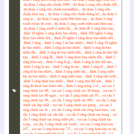
dự đoán 3 càng siêu chuẩn 1000
,
dự đoán 3 càng siêu chuẩn 24h
,
dự đoán 3 càng siêu chuẩn euromillion
,
dự đoán 3 càng siêu
chuẩn hôm nay
,
dự đoán 3 càng siêu chuẩn thông kê
,
dự đoán 3
càng us
,
dự đoán 3 càng xsmb 666 hôm nay
,
dự đoán 3 càng
xsmb extras de cont
,
dự đoán 3 càng xsmb miền nam hôm nay
,
dự đoán 3 càng xsmb ư miền bắc
,
dự đoán đề 3 càng hôm nay
,
đánh 10 nghìn 3 càng được bao nhiêu
,
đánh 100 nghìn 3 càng
được bao nhiêu tiền
,
đánh 20 nghìn 3 càng được bao nhiêu tiền
,
đánh 3 càng
,
đánh 3 càng 1 ăn bao nhiêu
,
đánh 3 càng 10 nghìn
ăn bao nhiêu
,
đánh 3 càng ăn bao nhiêu
,
đánh 3 càng ăn bao
nhiêu lần
,
đánh 3 càng ăn bao nhiêu tiền
,
đánh 3 càng ăn như thế
nào
,
đánh 3 càng đề
,
đánh 3 càng được bao nhiêu tiền
,
đánh 3
càng hôm nay
,
đánh 3 càng là gì
,
đánh 3 càng là như thế nào
,
đánh 3 càng là ntn
,
đánh 3 càng là sao
,
đánh 3 càng lô
,
đánh 3
càng lô ăn bao nhiêu
,
đánh 3 càng miền bắc
,
đánh 3 càng miền
bắc ăn bao nhiêu
,
đánh 3 càng miền nam
,
đánh 3 càng nhà nước
,
đánh 3 càng nhân bao nhiêu
,
đánh 3 càng như thế nào
,
đánh 3
càng thì được bao nhiêu tiền
,
đánh 3 càng trúng 2 số
,
soi cau 3
cang chinh xac 09
,
soi cau 3 cang chinh xac 30 thang
,
soi cau 3
cang chinh xac 90 ngay
,
soi cầu 3 càng chính xác 95
,
soi cầu 3
càng chinh xac 99
,
soi cầu 3 càng chính xác 999
,
soi cầu 3 càng
chính xác đẹp nhất
,
soi cau 3 cang chinh xac giang
,
soi cau 3
cang chinh xac itv
,
soi cầu 3 càng chính xác rông bach kim
,
soi
cầu 3 càng chính xác săn bắt
,
soi cầu 3 càng chinh xac trung
,
soi
cầu 3 càng chinh xac trung miễn phí
,
soi cau 3 cang chinh xac
xong
,
soi cầu 3 càng chính xác xsmb
,
soi cau 3 cang hom nay
247
,
soi cau 3 cang hom nay 7/5
,
soi cau 3 cang hom nay uy tin
,
soi cầu 3 càng miền bắc 6 số
,
soi cầu 3 càng miền bắc 66
,
soi