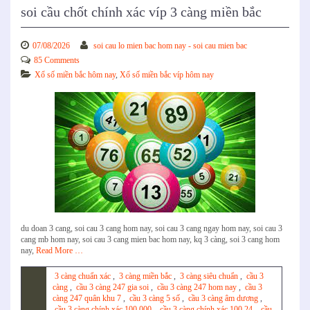
soi cầu chốt chính xác víp 3 càng miền bắc
07/08/2026
soi cau lo mien bac hom nay - soi cau mien bac
85 Comments
Xổ số miền bắc hôm nay
,
Xổ số miền bắc víp hôm nay
du doan 3 cang, soi cau 3 cang hom nay, soi cau 3 cang ngay hom nay, soi cau 3
cang mb hom nay, soi cau 3 cang mien bac hom nay, kq 3 càng, soi 3 cang hom
nay,
Read More …
3 càng chuẩn xác
,
3 càng miền bắc
,
3 càng siêu chuẩn
,
cầu 3
càng
,
cầu 3 càng 247 gia soi
,
cầu 3 càng 247 hom nay
,
cầu 3
càng 247 quân khu 7
,
cầu 3 càng 5 số
,
cầu 3 càng âm dương
,
cầu 3 càng chính xác 100 000
,
cầu 3 càng chính xác 100 24
,
cầu