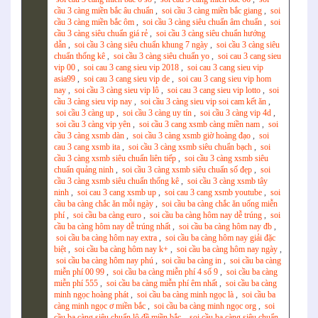
cầu 3 càng miền bắc âu chuẩn
,
soi cầu 3 càng miền bắc giang
,
soi
cầu 3 càng miền bắc ôm
,
soi cầu 3 càng siêu chuẩn âm chuẩn
,
soi
cầu 3 càng siêu chuẩn giá rẻ
,
soi cầu 3 càng siêu chuẩn hướng
dẫn
,
soi cầu 3 càng siêu chuẩn khung 7 ngày
,
soi cầu 3 càng siêu
chuẩn thống kê
,
soi cầu 3 càng siêu chuẩn yo
,
soi cau 3 cang sieu
vip 00
,
soi cau 3 cang sieu vip 2018
,
soi cau 3 cang sieu vip
asia99
,
soi cau 3 cang sieu vip de
,
soi cau 3 cang sieu vip hom
nay
,
soi cầu 3 càng sieu vip lô
,
soi cau 3 cang sieu vip lotto
,
soi
cầu 3 càng sieu vip nay
,
soi cầu 3 càng sieu vip soi cam kết ăn
,
soi cầu 3 càng up
,
soi cầu 3 càng uy tín
,
soi cầu 3 càng vip 4d
,
soi cầu 3 càng vip yên
,
soi cầu 3 cang xsmb càng miền nam
,
soi
cầu 3 càng xsmb dàn
,
soi cầu 3 càng xsmb giờ hoàng đạo
,
soi
cau 3 cang xsmb ita
,
soi cầu 3 càng xsmb siêu chuẩn bạch
,
soi
cầu 3 càng xsmb siêu chuẩn liên tiếp
,
soi cầu 3 càng xsmb siêu
chuẩn quảng ninh
,
soi cầu 3 càng xsmb siêu chuẩn số đẹp
,
soi
cầu 3 càng xsmb siêu chuẩn thống kê
,
soi cầu 3 càng xsmb tây
ninh
,
soi cau 3 cang xsmb up
,
soi cau 3 cang xsmb youtube
,
soi
cầu ba càng chắc ăn mỗi ngày
,
soi cầu ba càng chắc ăn uống miễn
phí
,
soi cầu ba càng euro
,
soi cầu ba càng hôm nay dễ trúng
,
soi
cầu ba càng hôm nay dễ trúng nhất
,
soi cầu ba càng hôm nay đb
,
soi cầu ba càng hôm nay extra
,
soi cầu ba càng hôm nay giải đặc
biệt
,
soi cầu ba càng hôm nay k+
,
soi cầu ba càng hôm nay ngày
,
soi cầu ba càng hôm nay phú
,
soi cầu ba càng in
,
soi cầu ba càng
miễn phí 00 99
,
soi cầu ba càng miễn phí 4 số 9
,
soi cầu ba càng
miễn phí 555
,
soi cầu ba càng miễn phí êm nhất
,
soi cầu ba càng
minh ngọc hoàng phát
,
soi cầu ba càng minh ngọc là
,
soi cầu ba
càng minh ngọc ơ miền bắc
,
soi cầu ba càng minh ngọc org
,
soi
cầu ba càng siêu chuẩn lô đề miền bắc
,
soi cầu ba càng siêu chuẩn