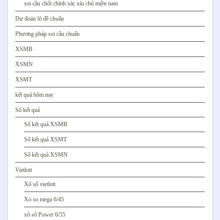
soi cầu chốt chính xác xíu chủ miền nam
Dự đoán lô đề chuẩn
Phương pháp soi cầu chuẩn
XSMB
XSMN
XSMT
kết quả hôm nay
Sổ kết quả
Sổ kết quả XSMB
Sổ kết quả XSMT
Sổ kết quả XSMN
Vietlott
Xổ số vietlott
Xo so mega 6/45
xổ số Power 6/55