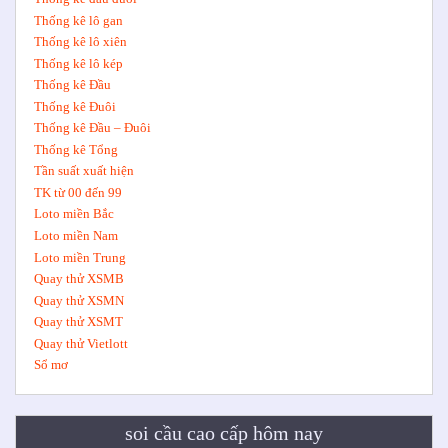
Thống kê lô gan
Thống kê lô xiên
Thống kê lô kép
Thống kê Đầu
Thống kê Đuôi
Thống kê Đầu – Đuôi
Thống kê Tổng
Tần suất xuất hiện
TK từ 00 đến 99
Loto miền Bắc
Loto miền Nam
Loto miền Trung
Quay thử XSMB
Quay thử XSMN
Quay thử XSMT
Quay thử Vietlott
Sổ mơ
soi cầu cao cấp hôm nay