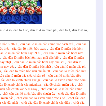
n lo 4 so, dàn lô 4 số, dàn lô 4 số miền phí, dan lo 4, dan lo 8 so,
n bắc 6 2021
,
cầu dàn lô miền bắc chính xác bạch thủ
,
cầu dàn
ặc biệt
,
cầu dàn lô miền bắc extra
,
cầu dàn lô miền bắc hôm
dàn lô miền bắc hôm nay 9999
,
cầu dàn lô miền bắc hôm nay
,
cầu dàn lô miền bắc hôm nay giải đặc biệt
,
cầu dàn lô miền
nay nhật
,
cầu dàn lô miền bắc hôm nay phú soi
,
cầu dàn lô
ôm nay yêu
,
cầu dàn lô miền bắc nhất
,
cầu dàn lô miền bắc phí
4
,
cầu dàn lô miền bắc siêu chuẩn 30
,
cầu dàn lô miền bắc siêu
cầu dàn lô miền bắc siêu chuẩn số
,
cầu dàn lô miền bắc siêu
,
cầu dàn lô xsmb chính xác gì
,
cầu dàn lô xsmb chính xác hôm
dàn lô xsmb chính xác mienhua
,
cầu đề chuẩn miền bắc
,
chốt
miền bắc chính xác 500 ngày
,
chốt cầu dàn lô miền bắc chính
,
chốt cầu dàn lô miền bắc siêu chuẩn êx
,
chốt cầu dàn lô miền
ố miền bắc
,
chốt cầu dàn lô xsmb chính xác 4 số
,
chốt cầu dàn
h xác dài nhất
,
chốt cầu dàn lô xsmb chính xác diễn
,
chốt cầu