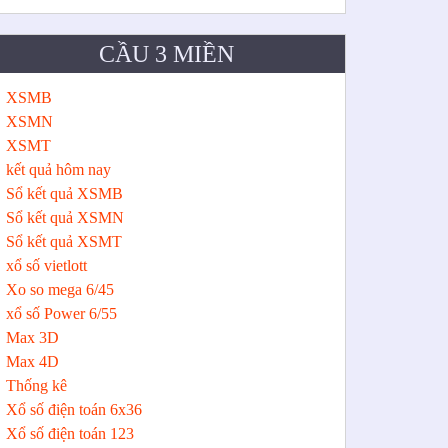
CẦU 3 MIỀN
XSMB
XSMN
XSMT
kết quả hôm nay
Sổ kết quả XSMB
Sổ kết quả XSMN
Sổ kết quả XSMT
xổ số vietlott
Xo so mega 6/45
xổ số Power 6/55
Max 3D
Max 4D
Thống kê
Xổ số điện toán 6x36
Xổ số điện toán 123