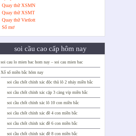
Quay thử XSMN
Quay thử XSMT
Quay thử Vietlott
Sổ mơ
soi cầu cao cấp hôm nay
soi cau lo mien bac hom nay – soi cau mien bac
Xổ số miền bắc hôm nay
soi cầu chốt chính xác độc thủ lô 2 nháy miền bắc
soi cầu chốt chính xác cặp 3 càng víp miền bắc
soi cầu chốt chính xác lô 10 con miền bắc
soi cầu chốt chính xác đề 4 con miền bắc
soi cầu chốt chính xác đề 6 con miền bắc
soi cầu chốt chính xác đề 8 con miền bắc