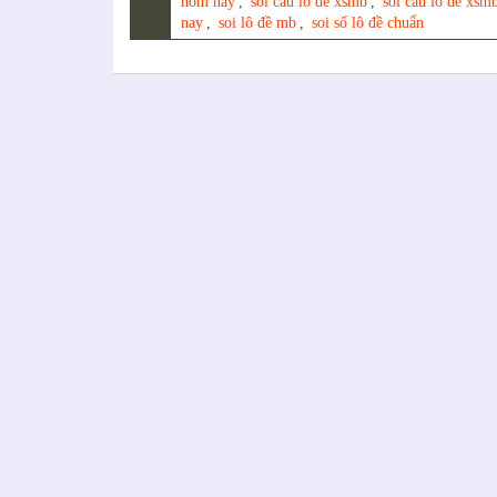
hom nay
,
soi cau lo de xsmb
,
soi cau lo de xs
nay
,
soi lô đề mb
,
soi số lô đề chuẩn