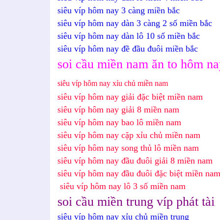
siêu víp hôm nay 3 càng miền bắc
siêu víp hôm nay dàn 3 càng 2 số miền bắc
siêu víp hôm nay dàn lô 10 số miền bắc
siêu víp hôm nay đề đầu đuôi miền bắc
soi cầu miền nam ăn to hôm na
siêu víp hôm nay xỉu chủ miền nam
siêu víp hôm nay giải đặc biệt miền nam
siêu víp hôm nay giải 8 miền nam
siêu víp hôm nay bao lô miền nam
siêu víp hôm nay cặp xỉu chủ miền nam
siêu víp hôm nay song thủ lô miền nam
siêu víp hôm nay đầu đuôi giải 8 miền nam
siêu víp hôm nay đầu đuôi đặc biệt miền na
siêu víp hôm nay lô 3 số miền nam
soi cầu miền trung víp phát tài
siêu víp hôm nay xỉu chủ miền trung