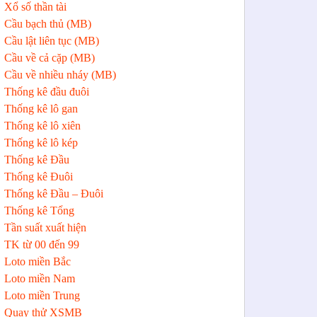
Xổ số thần tài
Cầu bạch thủ (MB)
Cầu lật liên tục (MB)
Cầu về cả cặp (MB)
Cầu về nhiều nháy (MB)
Thống kê đầu đuôi
Thống kê lô gan
Thống kê lô xiên
Thống kê lô kép
Thống kê Đầu
Thống kê Đuôi
Thống kê Đầu – Đuôi
Thống kê Tổng
Tần suất xuất hiện
TK từ 00 đến 99
Loto miền Bắc
Loto miền Nam
Loto miền Trung
Quay thử XSMB