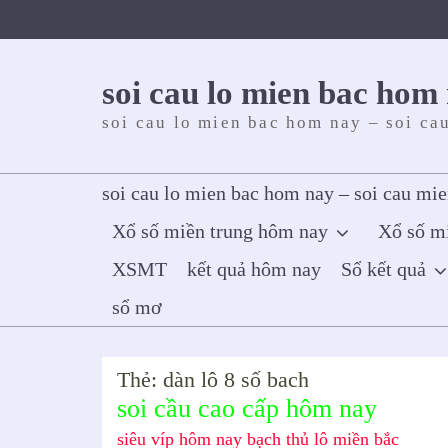
Skip
to
content
soi cau lo mien bac hom 
soi cau lo mien bac hom nay – soi ca
soi cau lo mien bac hom nay – soi cau mie
Xổ số miền trung hôm nay
Xổ số m
XSMT
kết quả hôm nay
Sổ kết quả
sổ mơ
Thẻ:
dàn lô 8 số bach
soi cầu cao cấp hôm nay
siêu víp hôm nay bạch thủ lô miền bắc