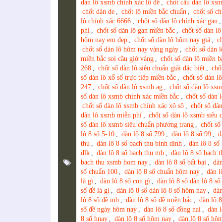
dàn lô xsmb chính xác lô đề
,
chốt cầu dàn lô xs
chốt dàn de
,
chốt lô miền bắc chuẩn
,
chốt số c
lô chính xác 6666
,
chốt số dàn lô chính xác gan
phí
,
chốt số dàn lô gan miền bắc
,
chốt số dàn l
hôm nay em đẹp
,
chốt số dàn lô hôm nay giá
,
c
chốt số dàn lô hôm nay vàng ngày
,
chốt số dàn l
miền bắc soi cầu giờ vàng
,
chốt số dàn lô miền b
268
,
chốt số dàn lô siêu chuẩn giải đặc biệt
,
chố
số dàn lô xổ số trực tiếp miền bắc
,
chốt số dàn l
247
,
chốt số dàn lô xsmb ag
,
chốt số dàn lô xs
số dàn lô xsmb chính xác miền bắc
,
chốt số dàn 
chốt số dàn lô xsmb chính xác xô sô
,
chốt số dà
dàn lô xsmb miễn phí
,
chốt số dàn lô xsmb siêu 
số dàn lô xsmb siêu chuẩn phương trang
,
chốt số
lô 8 số 5-10
,
dàn lô 8 số 799
,
dàn lô 8 số 99
,
d
thu
,
dàn lô 8 số bach thu binh dinh
,
dàn lô 8 số 
dlk
,
dàn lô 8 số bach thu mb
,
dàn lô 8 số bach 
bach thu xsmb hom nay
,
dàn lô 8 số bất bại
,
dàn
số chuẩn 100
,
dàn lô 8 số chuẩn hôm nay
,
dàn l
là gì
,
dàn lô 8 số con gì
,
dàn lô 8 số dàn lô 8 số
số đề là gì
,
dàn lô 8 số dàn lô 8 số hôm nay
,
dàn
lô 8 số đề mb
,
dàn lô 8 số đề miền bắc
,
dàn lô 
số đề ngày hôm nay
,
dàn lô 8 số đồng nai
,
dàn l
8 số hnay
,
dàn lô 8 số hôm nay
,
dàn lô 8 số hôm