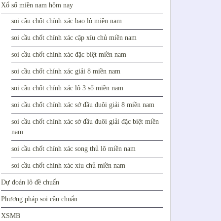
Xổ số miền nam hôm nay
soi cầu chốt chính xác bao lô miền nam
soi cầu chốt chính xác cặp xíu chủ miền nam
soi cầu chốt chính xác đặc biệt miền nam
soi cầu chốt chính xác giải 8 miền nam
soi cầu chốt chính xác lô 3 số miền nam
soi cầu chốt chính xác sớ đầu đuôi giải 8 miền nam
soi cầu chốt chính xác sớ đầu đuôi giải đặc biệt miền
nam
soi cầu chốt chính xác song thủ lô miền nam
soi cầu chốt chính xác xíu chủ miền nam
Dự đoán lô đề chuẩn
Phương pháp soi cầu chuẩn
XSMB