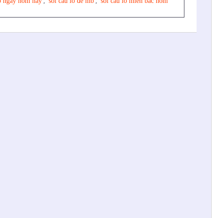
mb ngay hom nay
,
soi cầu lô đề mb
,
soi cầu lô miền bắc hôm