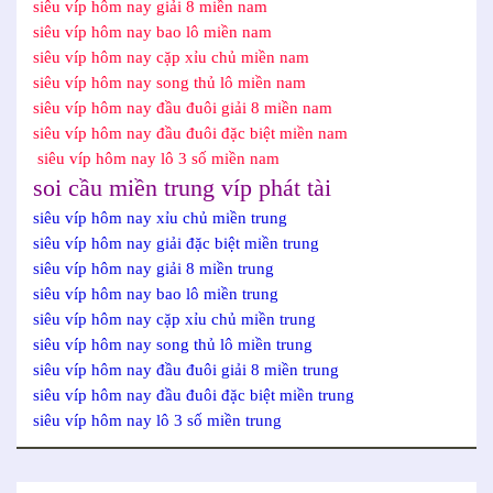
siêu víp hôm nay giải 8 miền nam
siêu víp hôm nay bao lô miền nam
siêu víp hôm nay cặp xỉu chủ miền nam
siêu víp hôm nay song thủ lô miền nam
siêu víp hôm nay đầu đuôi giải 8 miền nam
siêu víp hôm nay đầu đuôi đặc biệt miền nam
siêu víp hôm nay lô 3 số miền nam
soi cầu miền trung víp phát tài
siêu víp hôm nay xỉu chủ miền trung
siêu víp hôm nay giải đặc biệt miền trung
siêu víp hôm nay giải 8 miền trung
siêu víp hôm nay bao lô miền trung
siêu víp hôm nay cặp xỉu chủ miền trung
siêu víp hôm nay song thủ lô miền trung
siêu víp hôm nay đầu đuôi giải 8 miền trung
siêu víp hôm nay đầu đuôi đặc biệt miền trung
siêu víp hôm nay lô 3 số miền trung