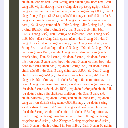
chuẩn an toàn về antt
,
cầu 3 càng siêu chuẩn ngày hôm nay
,
cầu 3
càng siêu vip âm dương
,
cầu 3 càng siêu vip trong ngày
,
cầu 3
càng siêu vip uy tín nhất hiện nay
,
cầu 3 càng tối nay 8888
,
cầu 3
càng tối nay là gì
,
cầu 3 càng xổ số hôm nay tại miền bắc
,
cầu 3
càng xổ số minh ngọc êm
,
cầu 3 càng xổ số minh ngọc ơ miền
nam
,
cầu 3 càng xsmb nhất
,
Dàn 3 càng
,
dàn 3 càng 1 số
,
dàn
3 càng 192 số
,
dàn 3 càng 2 số
,
dàn 3 càng 2 số miền bắc
,
DÀN 3 càng 3 số
,
dàn 3 càng 4 số miền bắc
,
dàn 3 càng 6 số
miền bắc
,
dàn 3 càng đánh quanh năm
,
dàn 3 càng đề
,
dàn 3
càng đề 5 số
,
dàn 3 càng hôm nay
,
dàn 3 càng miền bắc
,
dan
3cang 2 so
,
dàn ba càng
,
dán bố 3 càng
,
Dàn de 3 càng
,
Dàn
de 3 càng miền Bắc
,
dàn đề 3 càng 5 số
,
dàn đề 3 càng đánh
quanh năm
,
Dàn đề 4 càng
,
du doan 3 cang
,
du doan 3 cang
mb
,
du doan 3 cang mien bac
,
du doan 3 cang xs mien bac
,
du
doan lo 3 cang mien bac
,
dự đoán 3 càng 9 số
,
dự đoán 3 càng
chính xác 88
,
dự đoán 3 càng chính xác 9999
,
dự đoán 3 càng
chính xác trúng thưởng
,
Dự đoán 3 càng hôm nay
,
dự đoán 3
càng miền bắc hôm nay
,
dự đoán 3 càng miền nam hôm nay
,
dự
đoán 3 càng miền trung hôm nay
,
dự đoán 3 càng ngày hôm nay
,
dự đoán 3 càng siêu chuẩn 1000
,
dự đoán 3 càng siêu chuẩn 24h
,
dự đoán 3 càng siêu chuẩn euromillion
,
dự đoán 3 càng siêu
chuẩn hôm nay
,
dự đoán 3 càng siêu chuẩn thông kê
,
dự đoán 3
càng us
,
dự đoán 3 càng xsmb 666 hôm nay
,
dự đoán 3 càng
xsmb extras de cont
,
dự đoán 3 càng xsmb miền nam hôm nay
,
dự đoán 3 càng xsmb ư miền bắc
,
dự đoán đề 3 càng hôm nay
,
đánh 10 nghìn 3 càng được bao nhiêu
,
đánh 100 nghìn 3 càng
được bao nhiêu tiền
,
đánh 20 nghìn 3 càng được bao nhiêu tiền
,
đánh 3 càng
,
đánh 3 càng 1 ăn bao nhiêu
,
đánh 3 càng 10 nghìn