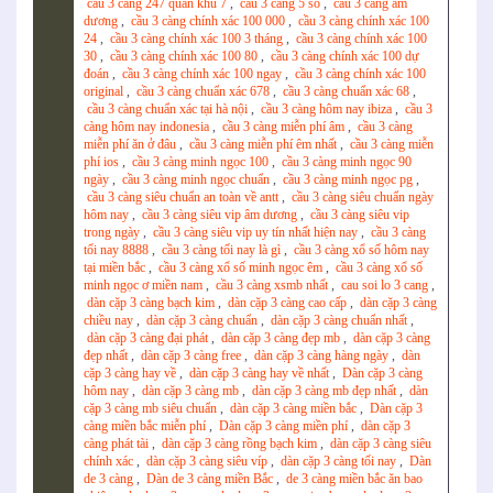
cầu 3 càng 247 quân khu 7
,
cầu 3 càng 5 số
,
cầu 3 càng âm
dương
,
cầu 3 càng chính xác 100 000
,
cầu 3 càng chính xác 100
24
,
cầu 3 càng chính xác 100 3 tháng
,
cầu 3 càng chính xác 100
30
,
cầu 3 càng chính xác 100 80
,
cầu 3 càng chính xác 100 dự
đoán
,
cầu 3 càng chính xác 100 ngay
,
cầu 3 càng chính xác 100
original
,
cầu 3 càng chuẩn xác 678
,
cầu 3 càng chuẩn xác 68
,
cầu 3 càng chuẩn xác tại hà nội
,
cầu 3 càng hôm nay ibiza
,
cầu 3
càng hôm nay indonesia
,
cầu 3 càng miễn phí âm
,
cầu 3 càng
miễn phí ăn ở đâu
,
cầu 3 càng miễn phí êm nhất
,
cầu 3 càng miễn
phí ios
,
cầu 3 càng minh ngọc 100
,
cầu 3 càng minh ngọc 90
ngày
,
cầu 3 càng minh ngọc chuẩn
,
cầu 3 càng minh ngọc pg
,
cầu 3 càng siêu chuẩn an toàn về antt
,
cầu 3 càng siêu chuẩn ngày
hôm nay
,
cầu 3 càng siêu vip âm dương
,
cầu 3 càng siêu vip
trong ngày
,
cầu 3 càng siêu vip uy tín nhất hiện nay
,
cầu 3 càng
tối nay 8888
,
cầu 3 càng tối nay là gì
,
cầu 3 càng xổ số hôm nay
tại miền bắc
,
cầu 3 càng xổ số minh ngọc êm
,
cầu 3 càng xổ số
minh ngọc ơ miền nam
,
cầu 3 càng xsmb nhất
,
cau soi lo 3 cang
,
dàn cặp 3 càng bạch kim
,
dàn cặp 3 càng cao cấp
,
dàn cặp 3 càng
chiều nay
,
dàn cặp 3 càng chuẩn
,
dàn cặp 3 càng chuẩn nhất
,
dàn cặp 3 càng đại phát
,
dàn cặp 3 càng đẹp mb
,
dàn cặp 3 càng
đẹp nhất
,
dàn cặp 3 càng free
,
dàn cặp 3 càng hàng ngày
,
dàn
cặp 3 càng hay về
,
dàn cặp 3 càng hay về nhất
,
Dàn cặp 3 càng
hôm nay
,
dàn cặp 3 càng mb
,
dàn cặp 3 càng mb đẹp nhất
,
dàn
cặp 3 càng mb siêu chuẩn
,
dàn cặp 3 càng miền bắc
,
Dàn cặp 3
càng miền bắc miễn phí
,
Dàn cặp 3 càng miền phí
,
dàn cặp 3
càng phát tài
,
dàn cặp 3 càng rồng bạch kim
,
dàn cặp 3 càng siêu
chính xác
,
dàn cặp 3 càng siêu víp
,
dàn cặp 3 càng tối nay
,
Dàn
de 3 càng
,
Dàn de 3 càng miền Bắc
,
de 3 càng miền bắc ăn bao