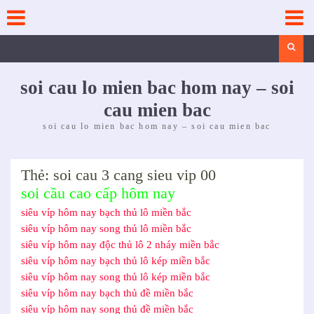
Skip
to
content
Search
soi cau lo mien bac hom nay – soi
cau mien bac
soi cau lo mien bac hom nay – soi cau mien bac
Thẻ:
soi cau 3 cang sieu vip 00
soi cầu cao cấp hôm nay
siêu víp hôm nay bạch thủ lô miền bắc
siêu víp hôm nay song thủ lô miền bắc
siêu víp hôm nay độc thủ lô 2 nháy miền bắc
siêu víp hôm nay bạch thủ lô kép miền bắc
siêu víp hôm nay song thủ lô kép miền bắc
siêu víp hôm nay bạch thủ đề miền bắc
siêu víp hôm nay song thủ đề miền bắc