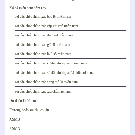
Xổ số miền nam hôm nay
soi cầu chốt chính xác bao lô miền nam
soi cầu chốt chính xác cặp xíu chủ miền nam
soi cầu chốt chính xác đặc biệt miền nam
soi cầu chốt chính xác giải 8 miền nam
soi cầu chốt chính xác lô 3 số miền nam
soi cầu chốt chính xác sớ đầu đuôi giải 8 miền nam
soi cầu chốt chính xác sớ đầu đuôi giải đặc biệt miền nam
soi cầu chốt chính xác song thủ lô miền nam
soi cầu chốt chính xác xíu chủ miền nam
Dự đoán lô đề chuẩn
Phương pháp soi cầu chuẩn
XSMB
XSMN