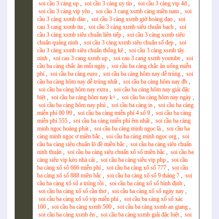
soi cầu 3 càng up
,
soi cầu 3 càng uy tín
,
soi cầu 3 càng vip 4d
,
soi cầu 3 càng vip yên
,
soi cầu 3 cang xsmb càng miền nam
,
soi
cầu 3 càng xsmb dàn
,
soi cầu 3 càng xsmb giờ hoàng đạo
,
soi
cau 3 cang xsmb ita
,
soi cầu 3 càng xsmb siêu chuẩn bạch
,
soi
cầu 3 càng xsmb siêu chuẩn liên tiếp
,
soi cầu 3 càng xsmb siêu
chuẩn quảng ninh
,
soi cầu 3 càng xsmb siêu chuẩn số đẹp
,
soi
cầu 3 càng xsmb siêu chuẩn thống kê
,
soi cầu 3 càng xsmb tây
ninh
,
soi cau 3 cang xsmb up
,
soi cau 3 cang xsmb youtube
,
soi
cầu ba càng chắc ăn mỗi ngày
,
soi cầu ba càng chắc ăn uống miễn
phí
,
soi cầu ba càng euro
,
soi cầu ba càng hôm nay dễ trúng
,
soi
cầu ba càng hôm nay dễ trúng nhất
,
soi cầu ba càng hôm nay đb
,
soi cầu ba càng hôm nay extra
,
soi cầu ba càng hôm nay giải đặc
biệt
,
soi cầu ba càng hôm nay k+
,
soi cầu ba càng hôm nay ngày
,
soi cầu ba càng hôm nay phú
,
soi cầu ba càng in
,
soi cầu ba càng
miễn phí 00 99
,
soi cầu ba càng miễn phí 4 số 9
,
soi cầu ba càng
miễn phí 555
,
soi cầu ba càng miễn phí êm nhất
,
soi cầu ba càng
minh ngọc hoàng phát
,
soi cầu ba càng minh ngọc là
,
soi cầu ba
càng minh ngọc ơ miền bắc
,
soi cầu ba càng minh ngọc org
,
soi
cầu ba càng siêu chuẩn lô đề miền bắc
,
soi cầu ba càng siêu chuẩn
ninh thuận
,
soi cầu ba càng siêu chuẩn xổ số miền bắc
,
soi cầu ba
càng siêu vip kèo nhà cái
,
soi cầu ba càng siêu vip php
,
soi cầu
ba càng xổ số 666 miễn phí
,
soi cầu ba càng xổ số 777
,
soi cầu
ba càng xổ số 888 miền bắc
,
soi cầu ba càng xổ số 9 tháng 7
,
soi
cầu ba càng xổ số a trúng rồi
,
soi cầu ba càng xổ số bình định
,
soi cầu ba càng xổ số cần thơ
,
soi cầu ba càng xổ số ngày nay
,
soi cầu ba càng xổ số vip miễn phí
,
soi cầu ba càng xổ số xác
100
,
soi cầu ba càng xsmb 500
,
soi cầu ba càng xsmb an giang
,
soi cầu ba càng xsmb ên
,
soi cầu ba càng xsmb giải đặc biệt
,
soi