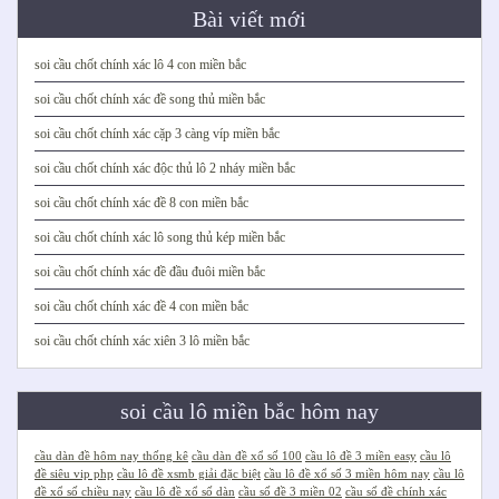
Bài viết mới
soi cầu chốt chính xác lô 4 con miền bắc
soi cầu chốt chính xác đề song thủ miền bắc
soi cầu chốt chính xác cặp 3 càng víp miền bắc
soi cầu chốt chính xác độc thủ lô 2 nháy miền bắc
soi cầu chốt chính xác đề 8 con miền bắc
soi cầu chốt chính xác lô song thủ kép miền bắc
soi cầu chốt chính xác đề đầu đuôi miền bắc
soi cầu chốt chính xác đề 4 con miền bắc
soi cầu chốt chính xác xiên 3 lô miền bắc
soi cầu lô miền bắc hôm nay
cầu dàn đề hôm nay thống kê
cầu dàn đề xổ số 100
cầu lô đề 3 miền easy
cầu lô
đề siêu vip php
cầu lô đề xsmb giải đặc biệt
cầu lô đề xổ số 3 miền hôm nay
cầu lô
đề xổ số chiều nay
cầu lô đề xổ số dàn
cầu số đề 3 miền 02
cầu số đề chính xác