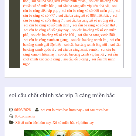
bắc
,
soi cầu ba càng siêu chuẩn ninh thuận
,
soi cầu ba càng siêu
chuẩn xổ số miền bắc
,
soi cầu ba càng siêu vip kèo nhà cái
,
soi
cầu ba càng siêu vip php
,
soi cầu ba càng xổ số 666 miễn phí
,
soi
cầu ba càng xổ số 777
,
soi cầu ba càng xổ số 888 miền bắc
,
soi
cầu ba càng xổ số 9 tháng 7
,
soi cầu ba càng xổ số a trúng rồi
,
soi cầu ba càng xổ số bình định
,
soi cầu ba càng xổ số cần thơ
,
soi cầu ba càng xổ số ngày nay
,
soi cầu ba càng xổ số vip miễn
phí
,
soi cầu ba càng xổ số xác 100
,
soi cầu ba càng xsmb 500
,
soi cầu ba càng xsmb an giang
,
soi cầu ba càng xsmb ên
,
soi cầu
ba càng xsmb giải đặc biệt
,
soi cầu ba càng xsmb ông nội
,
soi cầu
ba càng xsmb quốc tế
,
soi cầu ba càng xsmb remix
,
soi cầu ba
càng xsmb tt hôm nay
,
soi cầu ba càng xsmb vip hà nội
,
soi cầu
chốt chính xác cặp 3 càng
,
soi cầu đề 3 càng
,
soi cầu mb minh
ngọc
soi cầu chốt chính xác víp 3 càng miền bắc
06/08/2026
soi cau lo mien bac hom nay - soi cau mien bac
85 Comments
Xổ số miền bắc hôm nay
,
Xổ số miền bắc víp hôm nay