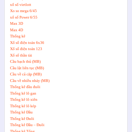
xổ số vietlott
Xo so mega 6/45
xổ số Power 6/55
Max 3D
Max 4D
Thống kê
Xổ số điện toán 6x36
Xổ số điện toán 123
Xổ số thần tài
Cầu bạch thủ (MB)
Cầu lật liên tục (MB)
Cầu về cả cặp (MB)
Cầu về nhiều nháy (MB)
Thống kê đầu đuôi
Thống kê lô gan
Thống kê lô xiên
Thống kê lô kép
Thống kê Đầu
Thống kê Đuôi
Thống kê Đầu – Đuôi
Thống kê Tổng