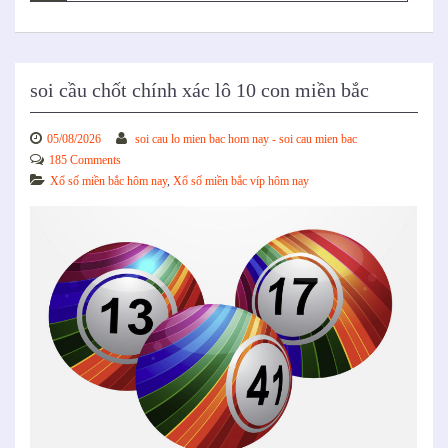
soi cầu chốt chính xác lô 10 con miền bắc
05/08/2026
soi cau lo mien bac hom nay - soi cau mien bac
185 Comments
Xổ số miền bắc hôm nay
,
Xổ số miền bắc víp hôm nay