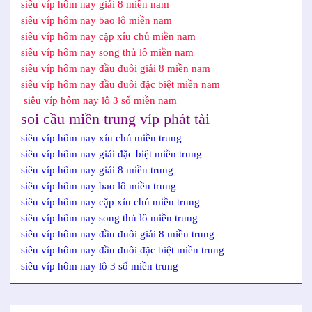
siêu víp hôm nay giải 8 miền nam
siêu víp hôm nay bao lô miền nam
siêu víp hôm nay cặp xỉu chủ miền nam
siêu víp hôm nay song thủ lô miền nam
siêu víp hôm nay đầu đuôi giải 8 miền nam
siêu víp hôm nay đầu đuôi đặc biệt miền nam
siêu víp hôm nay lô 3 số miền nam
soi cầu miền trung víp phát tài
siêu víp hôm nay xỉu chủ miền trung
siêu víp hôm nay giải đặc biệt miền trung
siêu víp hôm nay giải 8 miền trung
siêu víp hôm nay bao lô miền trung
siêu víp hôm nay cặp xỉu chủ miền trung
siêu víp hôm nay song thủ lô miền trung
siêu víp hôm nay đầu đuôi giải 8 miền trung
siêu víp hôm nay đầu đuôi đặc biệt miền trung
siêu víp hôm nay lô 3 số miền trung