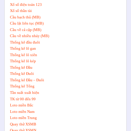
Xổ số điện toán 123
Xổ số thần tài
Cầu bạch thủ (MB)
Cầu lật liên tục (MB)
Cầu về cả cặp (MB)
Cầu về nhiều nháy (MB)
Thống kê đầu đuôi
Thống kê lô gan
Thống kê lô xiên
Thống kê lô kép
Thống kê Đầu
Thống kê Đuôi
Thống kê Đầu – Đuôi
Thống kê Tổng
Tần suất xuất hiện
TK từ 00 đến 99
Loto miền Bắc
Loto miền Nam
Loto miền Trung
Quay thử XSMB
Quay thử XSMN