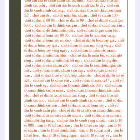
chốt cầu dàn lô xsmb chính xác dài nhất
,
chốt cầu dàn lô xsmb
chính xác diễn
,
chốt cầu dàn lô xsmb chính xác lô đề
,
chốt cầu
dàn lô xsmb chính xác ông
,
chốt cầu dàn lô xsmb chính xác quay
thử
,
chốt dàn de
,
chốt lô miền bắc chuẩn
,
chốt số chuẩn 100
,
chốt số dàn lô 00 00
,
chốt số dàn lô 99
,
chốt số dàn lô chính xác
6666
,
chốt số dàn lô chính xác gan
,
chốt số dàn lô chính xác rắn
,
chốt số dàn lô đề chuẩn miễn phí
,
chốt số dàn lô gan miền bắc
,
chốt số dàn lô hôm nay 00 00
,
chốt số dàn lô hôm nay càng
,
chốt số dàn lô hôm nay em đẹp
,
chốt số dàn lô hôm nay giá
,
chốt
số dàn lô hôm nay qua
,
chốt số dàn lô hôm nay rồng vàng
,
chốt
số dàn lô hôm nay vàng ngày
,
chốt số dàn lô miền bắc israel
,
chốt số dàn lô miền bắc khai
,
chốt số dàn lô miền bắc soi cầu giờ
vàng
,
chốt số dàn lô miền bắc tối nay
,
chốt số dàn lô ông địa
,
chốt số dàn lô siêu chuẩn 268
,
chốt số dàn lô siêu chuẩn giải đặc
biệt
,
chốt số dàn lô siêu chuẩn siêu đẹp
,
chốt số dàn lô xổ số
hcm
,
chốt số dàn lô xổ số trực tiếp miền bắc
,
chốt số dàn lô xổ số
u24
,
chốt số dàn lô xổ số yến
,
chốt số dàn lô xsmb 247
,
chốt số
dàn lô xsmb ag
,
chốt số dàn lô xsmb chính xác 888
,
chốt số dàn
lô xsmb chính xác ba miền
,
chốt số dàn lô xsmb chính xác miền
bắc
,
chốt số dàn lô xsmb chính xác rồng
,
chốt số dàn lô xsmb
chính xác uno
,
chốt số dàn lô xsmb chính xác xô sô
,
chốt số dàn
lô xsmb chính xác yến
,
chốt số dàn lô xsmb hôm nay
,
chốt số
dàn lô xsmb miễn phí
,
chốt số dàn lô xsmb siêu chuẩn chiều nay
,
chốt số dàn lô xsmb siêu chuẩn online
,
chốt số dàn lô xsmb siêu
chuẩn phương trang
,
chốt số dàn lô xsmb yang chuẩn
,
dàn lô 10
số 888
,
dàn lô 10 số bạch kim
,
dàn lô 10 số cao cấp
,
dàn lô 10
số chuẩn
,
dàn lô 10 số chuẩn nhất
,
dàn lô 10 số đại phát
,
dàn lô
10 số free
,
dàn lô 10 số hàng ngày
,
dàn lô 10 số hay về
,
dàn lô