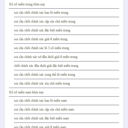
Xổ số miền trung hôm nay
soi cầu chốt chính xác bao lô miền trung
soi cầu chốt chính xác cặp xíu chủ miền trung
soi cầu chốt chính xác đặc biệt miền trung
soi cầu chốt chính xác giải 8 miền trung
soi cầu chốt chính xác lô 3 số miền trung
soi cầu chính xác sớ đầu đuôi giải 8 miền trung
chốt chính xác đầu đuôi giải đặc biệt miền trung
soi cầu chốt chính xác song thủ lô miền trung
soi cầu chốt chính xác xíu chủ miền trung
Xổ số miền nam hôm nay
soi cầu chốt chính xác bao lô miền nam
soi cầu chốt chính xác cặp xíu chủ miền nam
soi cầu chốt chính xác đặc biệt miền nam
soi cầu chốt chính xác giải 8 miền nam