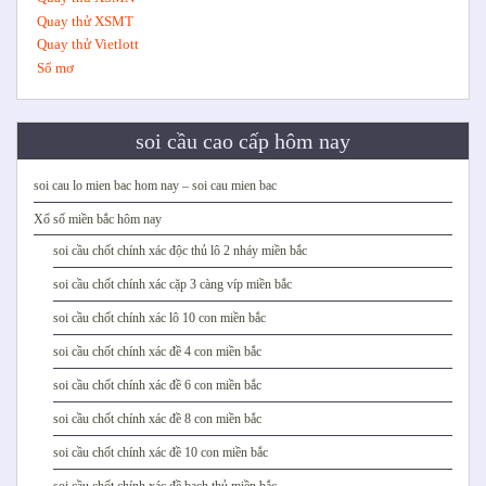
Quay thử XSMT
Quay thử Vietlott
Sổ mơ
soi cầu cao cấp hôm nay
soi cau lo mien bac hom nay – soi cau mien bac
Xổ số miền bắc hôm nay
soi cầu chốt chính xác độc thủ lô 2 nháy miền bắc
soi cầu chốt chính xác cặp 3 càng víp miền bắc
soi cầu chốt chính xác lô 10 con miền bắc
soi cầu chốt chính xác đề 4 con miền bắc
soi cầu chốt chính xác đề 6 con miền bắc
soi cầu chốt chính xác đề 8 con miền bắc
soi cầu chốt chính xác đề 10 con miền bắc