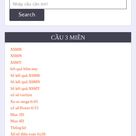
Search
CẦU 3 MIỀN
XSMB
XSMN
XSMT
kết quả hôm nay
Sổ kết quả XSMB
Sổ kết quả XSMN
Sổ kết quả XSMT
xổ số vietlott
Xo so mega 6/45
xổ số Power 6/55
Max 3D
Max 4D
Thống kê
Xổ số điện toán 6x36