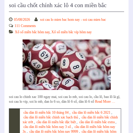
soi cầu chốt chính xác lô 4 con miền bắc
05/08/2026
soi cau lo mien bac hom nay - soi cau mien bac
111 Comments
Xổ số miền bắc hôm nay
,
Xổ số miền bắc víp hôm nay
soi cau lo chinh xac 100 ngay mai, soi cau lo mb, soi cau lo, cầu lô, bao lô là gì,
soi cau lo vip, soi lo mb, dan lo 6 so, dàn lô 6 số, dàn lô 6 số
Read More …
cầu dàn lô miền bắc 10 tháng 04
,
cầu dàn lô miền bắc 6 2021
,
cầu dàn lô miền bắc chính xác bạch thủ
,
cầu dàn lô miền bắc chính
xác ướt
,
cầu dàn lô miền bắc đặc biệt
,
cầu dàn lô miền bắc extra
,
cầu dàn lô miền bắc hôm nay 3 số
,
cầu dàn lô miền bắc hôm nay
3s
,
cầu dàn lô miền bắc hôm nay 9999
,
cầu dàn lô miền bắc hôm