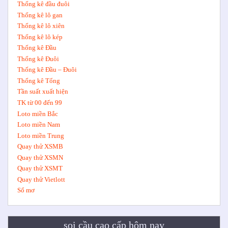
Thống kê đầu đuôi
Thống kê lô gan
Thống kê lô xiên
Thống kê lô kép
Thống kê Đầu
Thống kê Đuôi
Thống kê Đầu – Đuôi
Thống kê Tổng
Tần suất xuất hiện
TK từ 00 đến 99
Loto miền Bắc
Loto miền Nam
Loto miền Trung
Quay thử XSMB
Quay thử XSMN
Quay thử XSMT
Quay thử Vietlott
Sổ mơ
soi cầu cao cấp hôm nay