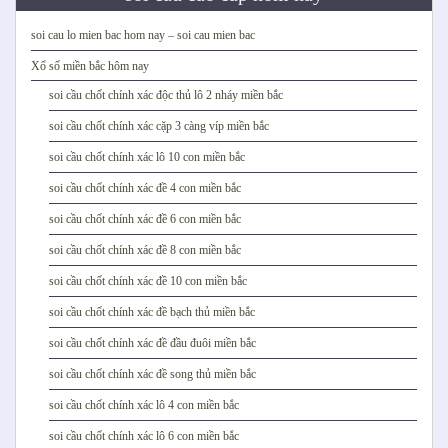
soi cau lo mien bac hom nay – soi cau mien bac
Xổ số miền bắc hôm nay
soi cầu chốt chính xác độc thủ lô 2 nháy miền bắc
soi cầu chốt chính xác cặp 3 càng víp miền bắc
soi cầu chốt chính xác lô 10 con miền bắc
soi cầu chốt chính xác đề 4 con miền bắc
soi cầu chốt chính xác đề 6 con miền bắc
soi cầu chốt chính xác đề 8 con miền bắc
soi cầu chốt chính xác đề 10 con miền bắc
soi cầu chốt chính xác đề bạch thủ miền bắc
soi cầu chốt chính xác đề đầu đuôi miền bắc
soi cầu chốt chính xác đề song thủ miền bắc
soi cầu chốt chính xác lô 4 con miền bắc
soi cầu chốt chính xác lô 6 con miền bắc