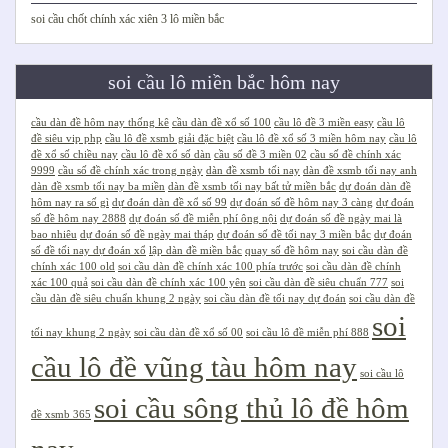
soi cầu chốt chính xác xiên 3 lô miền bắc
soi cầu lô miền bắc hôm nay
cầu dàn đề hôm nay thống kê
cầu dàn đề xổ số 100
cầu lô đề 3 miền easy
cầu lô
đề siêu vip php
cầu lô đề xsmb giải đặc biệt
cầu lô đề xổ số 3 miền hôm nay
cầu lô
đề xổ số chiều nay
cầu lô đề xổ số dàn
cầu số đề 3 miền 02
cầu số đề chính xác
9999
cầu số đề chính xác trong ngày
dàn đề xsmb tối nay
dàn đề xsmb tối nay anh
dàn đề xsmb tối nay ba miền
dàn đề xsmb tối nay bất tử miền bắc
dự đoán dàn đề
hôm nay ra số gì
dự đoán dàn đề xổ số 99
dự đoán số đề hôm nay 3 càng
dự đoán
số đề hôm nay 2888
dự đoán số đề miễn phí ông nội
dự đoán số đề ngày mai là
bao nhiêu
dự đoán số đề ngày mai tháp
dự đoán số đề tối nay 3 miền bắc
dự đoán
số đề tối nay dự đoán xổ
lập dàn đề miền bắc
quay số đề hôm nay
soi cầu dàn đề
chính xác 100 old
soi cầu dàn đề chính xác 100 phía trước
soi cầu dàn đề chính
xác 100 quả
soi cầu dàn đề chính xác 100 yên
soi cầu dàn đề siêu chuẩn 777
soi
cầu dàn đề siêu chuẩn khung 2 ngày
soi cầu dàn đề tối nay dự đoán
soi cầu dàn đề
soi
tối nay khung 2 ngày
soi cầu dàn đề xổ số 00
soi cầu lô đề miễn phí 888
cầu lô đề vũng tàu hôm nay
soi cầu lô
soi cầu sông thủ lô đề hôm
đề xsmb 365