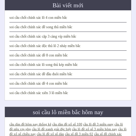
Bài viết mới
soi cầu chốt chính xác lô 4 con miền bắc
soi cầu chốt chính xác đề song thủ miền bắc
soi cầu chốt chính xác cặp 3 càng víp miền bắc
soi cầu chốt chính xác độc thủ lô 2 nháy miền bắc
soi cầu chốt chính xác đề 8 con miền bắc
soi cầu chốt chính xác lô song thủ kép miền bắc
soi cầu chốt chính xác đề đầu đuôi miền bắc
soi cầu chốt chính xác đề 4 con miền bắc
soi cầu chốt chính xác xiên 3 lô miền bắc
soi cầu lô miền bắc hôm nay
cầu dàn đề hôm nay thống kê
cầu dàn đề xổ số 100
cầu lô đề 3 miền easy
cầu lô
đề siêu vip php
cầu lô đề xsmb giải đặc biệt
cầu lô đề xổ số 3 miền hôm nay
cầu lô
đề xổ số chiều nay
cầu lô đề xổ số dàn
cầu số đề 3 miền 02
cầu số đề chính xác