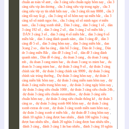
chuẩn an toàn về antt
,
cầu 3 càng siêu chuẩn ngày hôm nay
,
cầu 3
càng siêu vip âm dương
,
cầu 3 càng siêu vip trong ngày
,
cầu 3
càng siêu vip uy tín nhất hiện nay
,
cầu 3 càng tối nay 8888
,
cầu 3
càng tối nay là gì
,
cầu 3 càng xổ số hôm nay tại miền bắc
,
cầu 3
càng xổ số minh ngọc êm
,
cầu 3 càng xổ số minh ngọc ơ miền
nam
,
cầu 3 càng xsmb nhất
,
Dàn 3 càng
,
dàn 3 càng 1 số
,
dàn
3 càng 192 số
,
dàn 3 càng 2 số
,
dàn 3 càng 2 số miền bắc
,
DÀN 3 càng 3 số
,
dàn 3 càng 4 số miền bắc
,
dàn 3 càng 6 số
miền bắc
,
dàn 3 càng đánh quanh năm
,
dàn 3 càng đề
,
dàn 3
càng đề 5 số
,
dàn 3 càng hôm nay
,
dàn 3 càng miền bắc
,
dan
3cang 2 so
,
dàn ba càng
,
dán bố 3 càng
,
Dàn de 3 càng
,
Dàn
de 3 càng miền Bắc
,
dàn đề 3 càng 5 số
,
dàn đề 3 càng đánh
quanh năm
,
Dàn đề 4 càng
,
du doan 3 cang
,
du doan 3 cang
mb
,
du doan 3 cang mien bac
,
du doan 3 cang xs mien bac
,
du
doan lo 3 cang mien bac
,
dự đoán 3 càng 9 số
,
dự đoán 3 càng
chính xác 88
,
dự đoán 3 càng chính xác 9999
,
dự đoán 3 càng
chính xác trúng thưởng
,
Dự đoán 3 càng hôm nay
,
dự đoán 3
càng miền bắc hôm nay
,
dự đoán 3 càng miền nam hôm nay
,
dự
đoán 3 càng miền trung hôm nay
,
dự đoán 3 càng ngày hôm nay
,
dự đoán 3 càng siêu chuẩn 1000
,
dự đoán 3 càng siêu chuẩn 24h
,
dự đoán 3 càng siêu chuẩn euromillion
,
dự đoán 3 càng siêu
chuẩn hôm nay
,
dự đoán 3 càng siêu chuẩn thông kê
,
dự đoán 3
càng us
,
dự đoán 3 càng xsmb 666 hôm nay
,
dự đoán 3 càng
xsmb extras de cont
,
dự đoán 3 càng xsmb miền nam hôm nay
,
dự đoán 3 càng xsmb ư miền bắc
,
dự đoán đề 3 càng hôm nay
,
đánh 10 nghìn 3 càng được bao nhiêu
,
đánh 100 nghìn 3 càng
được bao nhiêu tiền
,
đánh 20 nghìn 3 càng được bao nhiêu tiền
,
đánh 3 càng
,
đánh 3 càng 1 ăn bao nhiêu
,
đánh 3 càng 10 nghìn