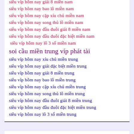
siêu víp hôm nay giải 8 miền nam
siêu víp hôm nay bao lô miền nam
siêu víp hôm nay cặp xỉu chủ miền nam
siêu víp hôm nay song thủ lô miền nam
siêu víp hôm nay đầu đuôi giải 8 miền nam
siêu víp hôm nay đầu đuôi đặc biệt miền nam
siêu víp hôm nay lô 3 số miền nam
soi cầu miền trung víp phát tài
siêu víp hôm nay xỉu chủ miền trung
siêu víp hôm nay giải đặc biệt miền trung
siêu víp hôm nay giải 8 miền trung
siêu víp hôm nay bao lô miền trung
siêu víp hôm nay cặp xỉu chủ miền trung
siêu víp hôm nay song thủ lô miền trung
siêu víp hôm nay đầu đuôi giải 8 miền trung
siêu víp hôm nay đầu đuôi đặc biệt miền trung
siêu víp hôm nay lô 3 số miền trung