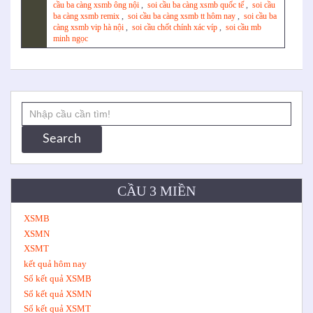
cầu ba càng xsmb ông nội
,
soi cầu ba càng xsmb quốc tế
,
soi cầu
ba càng xsmb remix
,
soi cầu ba càng xsmb tt hôm nay
,
soi cầu ba
càng xsmb vip hà nội
,
soi cầu chốt chính xác víp
,
soi cầu mb
minh ngọc
Search
CẦU 3 MIỀN
XSMB
XSMN
XSMT
kết quả hôm nay
Sổ kết quả XSMB
Sổ kết quả XSMN
Sổ kết quả XSMT