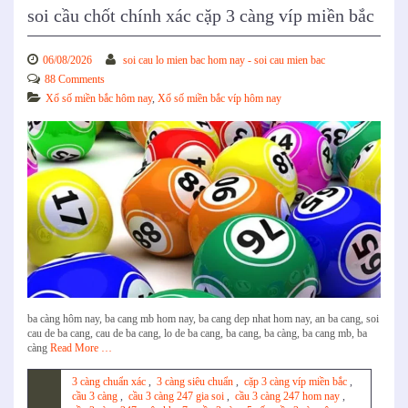
soi cầu chốt chính xác cặp 3 càng víp miền bắc
06/08/2026
soi cau lo mien bac hom nay - soi cau mien bac
88 Comments
Xổ số miền bắc hôm nay
,
Xổ số miền bắc víp hôm nay
ba càng hôm nay, ba cang mb hom nay, ba cang dep nhat hom nay, an ba cang, soi
cau de ba cang, cau de ba cang, lo de ba cang, ba cang, ba càng, ba cang mb, ba
càng
Read More …
3 càng chuẩn xác
,
3 càng siêu chuẩn
,
cặp 3 càng víp miền bắc
,
cầu 3 càng
,
cầu 3 càng 247 gia soi
,
cầu 3 càng 247 hom nay
,