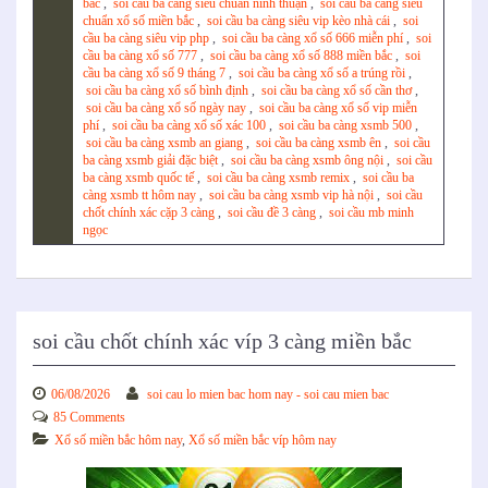
bắc
,
soi cầu ba càng siêu chuẩn ninh thuận
,
soi cầu ba càng siêu
chuẩn xổ số miền bắc
,
soi cầu ba càng siêu vip kèo nhà cái
,
soi
cầu ba càng siêu vip php
,
soi cầu ba càng xổ số 666 miễn phí
,
soi
cầu ba càng xổ số 777
,
soi cầu ba càng xổ số 888 miền bắc
,
soi
cầu ba càng xổ số 9 tháng 7
,
soi cầu ba càng xổ số a trúng rồi
,
soi cầu ba càng xổ số bình định
,
soi cầu ba càng xổ số cần thơ
,
soi cầu ba càng xổ số ngày nay
,
soi cầu ba càng xổ số vip miễn
phí
,
soi cầu ba càng xổ số xác 100
,
soi cầu ba càng xsmb 500
,
soi cầu ba càng xsmb an giang
,
soi cầu ba càng xsmb ên
,
soi cầu
ba càng xsmb giải đặc biệt
,
soi cầu ba càng xsmb ông nội
,
soi cầu
ba càng xsmb quốc tế
,
soi cầu ba càng xsmb remix
,
soi cầu ba
càng xsmb tt hôm nay
,
soi cầu ba càng xsmb vip hà nội
,
soi cầu
chốt chính xác cặp 3 càng
,
soi cầu đề 3 càng
,
soi cầu mb minh
ngọc
soi cầu chốt chính xác víp 3 càng miền bắc
06/08/2026
soi cau lo mien bac hom nay - soi cau mien bac
85 Comments
Xổ số miền bắc hôm nay
,
Xổ số miền bắc víp hôm nay