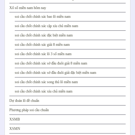
Xổ số miền nam hôm nay
soi cầu chốt chính xác bao lô miền nam
soi cầu chốt chính xác cặp xíu chủ miền nam
soi cầu chốt chính xác đặc biệt miền nam
soi cầu chốt chính xác giải 8 miền nam
soi cầu chốt chính xác lô 3 số miền nam
soi cầu chốt chính xác sớ đầu đuôi giải 8 miền nam
soi cầu chốt chính xác sớ đầu đuôi giải đặc biệt miền nam
soi cầu chốt chính xác song thủ lô miền nam
soi cầu chốt chính xác xíu chủ miền nam
Dự đoán lô đề chuẩn
Phương pháp soi cầu chuẩn
XSMB
XSMN