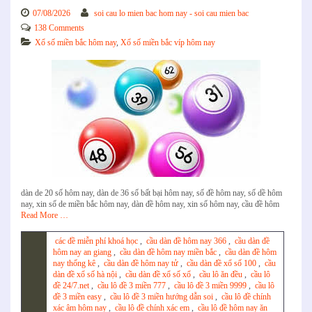
07/08/2026
soi cau lo mien bac hom nay - soi cau mien bac
138 Comments
Xổ số miền bắc hôm nay
,
Xổ số miền bắc víp hôm nay
dàn de 20 số hôm nay, dàn de 36 số bất bại hôm nay, số đề hôm nay, số dề hôm
nay, xin số de miền bắc hôm nay, dàn đề hôm nay, xin số hôm nay, cầu đề hôm
Read More …
các đề miễn phí khoá học
,
cầu dàn đề hôm nay 366
,
cầu dàn đề
hôm nay an giang
,
cầu dàn đề hôm nay miền bắc
,
cầu dàn đề hôm
nay thống kê
,
cầu dàn đề hôm nay tử
,
cầu dàn đề xổ số 100
,
cầu
dàn đề xổ số hà nội
,
cầu dàn đề xổ số xổ
,
cầu lô ăn đều
,
cầu lô
đề 24/7.net
,
cầu lô đề 3 miền 777
,
cầu lô đề 3 miền 9999
,
cầu lô
đề 3 miền easy
,
cầu lô đề 3 miền hướng dẫn soi
,
cầu lô đề chính
xác âm hôm nay
,
cầu lô đề chính xác em
,
cầu lô đề hôm nay ăn