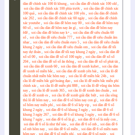
dàn đề chính xác 100 lô khung
,
soi cầu dàn đề chính xác 100 old
,
soi cầu dàn đề chính xác 100 phía trước
,
soi cầu dàn đề chính xác
100 quả
,
soi cầu dàn đề chính xác 100 yên
,
soi cầu dàn đề chính
xác 202
,
soi cầu dàn đề chính xác 60 ngày
,
soi cầu dàn đề chính
xác youtube
,
soi cầu dàn đề hôm nay 00
,
soi cầu dàn đề hôm nay
60 số
,
soi cầu dàn đề hôm nay ăn gì
,
soi cầu dàn đề hôm nay
êđê
,
soi cầu dàn đề hôm nay k+
,
soi cầu dàn đề siêu chuẩn 60
số
,
soi cầu dàn đề siêu chuẩn 777
,
soi cầu dàn đề siêu chuẩn âm
nhạc
,
soi cầu dàn đề siêu chuẩn euro 5
,
soi cầu dàn đề siêu chuẩn
khung 2 ngày
,
soi cầu dàn đề siêu chuẩn om
,
soi cầu dàn đề tối
nay dự đoán
,
soi cầu dàn đề tối nay khung 2 ngày
,
soi cầu dàn đề
xổ số 00
,
soi cầu dàn đề xổ số 100 ngày
,
soi cầu dàn đề xổ số
204
,
soi cầu dàn đề xổ số ăn thông
,
soi cầu dàn đề xổ số phát tài
,
soi cầu dàn đề xsmb 60
,
soi cầu dàn đề xsmb kubet
,
soi cầu dàn
đề xsmb số miền bắc
,
soi cầu dàn đề xsmb yên bái
,
soi cầu lô đề
chuẩn nhất miền bắc hôm nay
,
soi cầu lô đề miền bắc 24h
,
soi
cầu lô đề miền bắc giờ hoàng đạo
,
soi cầu lô đề miền bắc miễn phí
chính xác
,
soi cầu lô đề miễn phí 888
,
soi cầu lô đề vũng tàu hôm
nay
,
soi cầu lô đề xsmb 365
,
soi cầu lô đề xsmb âm chuẩn
,
soi
cầu lô đề xsmb es
,
soi cầu lô đề xsmb giải đặc biệt
,
soi cầu sông
thủ lô đề hôm nay
,
soi dàn đề 6 số hôm nay con gì
,
soi dàn đề 6
số hôm nay miễn phí
,
soi dàn đề 6 số kép vip
,
soi dàn đề 6 số
khung 2 ngày
,
soi dàn đề 6 số khung 3 ngày
,
soi dàn đề 6 số
khung 3 ngày 267
,
soi dàn đề 6 số khung 5 ngày
,
soi dàn đề 6 số
khung 7 ngày
,
soi dàn đề 6 số là gì
,
soi dàn đề 6 số là mấy con
,
soi dàn đề 6 số là như thế nào
,
soi dàn đề 6 số mb
,
soi dàn đề 6
số mb hôm nay
,
soi dàn đề 6 số miền
,
soi dàn đề 6 số miền nam
hôm nay
,
soi dàn đề 6 số miễn phí
,
soi dàn đề 6 số ngày
,
soi