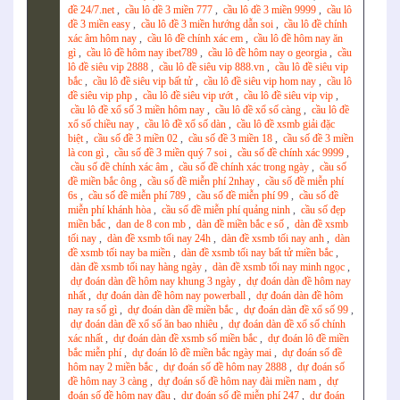
đề 24/7.net
,
cầu lô đề 3 miền 777
,
cầu lô đề 3 miền 9999
,
cầu lô
đề 3 miền easy
,
cầu lô đề 3 miền hướng dẫn soi
,
cầu lô đề chính
xác âm hôm nay
,
cầu lô đề chính xác em
,
cầu lô đề hôm nay ăn
gì
,
cầu lô đề hôm nay ibet789
,
cầu lô đề hôm nay o georgia
,
cầu
lô đề siêu vip 2888
,
cầu lô đề siêu vip 888.vn
,
cầu lô đề siêu vip
bắc
,
cầu lô đề siêu vip bất tử
,
cầu lô đề siêu vip hom nay
,
cầu lô
đề siêu vip php
,
cầu lô đề siêu vip ướt
,
cầu lô đề siêu vip vip
,
cầu lô đề xổ số 3 miền hôm nay
,
cầu lô đề xổ số càng
,
cầu lô đề
xổ số chiều nay
,
cầu lô đề xổ số dàn
,
cầu lô đề xsmb giải đặc
biệt
,
cầu số đề 3 miền 02
,
cầu số đề 3 miền 18
,
cầu số đề 3 miền
là con gì
,
cầu số đề 3 miền quý 7 soi
,
cầu số đề chính xác 9999
,
cầu số đề chính xác âm
,
cầu số đề chính xác trong ngày
,
cầu số
đề miền bắc ông
,
cầu số đề miễn phí 2nhay
,
cầu số đề miễn phí
6s
,
cầu số đề miễn phí 789
,
cầu số đề miễn phí 99
,
cầu số đề
miễn phí khánh hòa
,
cầu số đề miễn phí quảng ninh
,
cầu số đẹp
miền bắc
,
dan de 8 con mb
,
dàn đề miền bắc e số
,
dàn đề xsmb
tối nay
,
dàn đề xsmb tối nay 24h
,
dàn đề xsmb tối nay anh
,
dàn
đề xsmb tối nay ba miền
,
dàn đề xsmb tối nay bất tử miền bắc
,
dàn đề xsmb tối nay hàng ngày
,
dàn đề xsmb tối nay minh ngọc
,
dự đoán dàn đề hôm nay khung 3 ngày
,
dự đoán dàn đề hôm nay
nhất
,
dự đoán dàn đề hôm nay powerball
,
dự đoán dàn đề hôm
nay ra số gì
,
dự đoán dàn đề miền bắc
,
dự đoán dàn đề xổ số 99
,
dự đoán dàn đề xổ số ăn bao nhiêu
,
dự đoán dàn đề xổ số chính
xác nhất
,
dự đoán dàn đề xsmb số miền bắc
,
dự đoán lô đề miền
bắc miễn phí
,
dự đoán lô đề miền bắc ngày mai
,
dự đoán số đề
hôm nay 2 miền bắc
,
dự đoán số đề hôm nay 2888
,
dự đoán số
đề hôm nay 3 càng
,
dự đoán số đề hôm nay đài miền nam
,
dự
đoán số đề hôm nay đầu
,
dự đoán số đề miễn phí 247
,
dự đoán