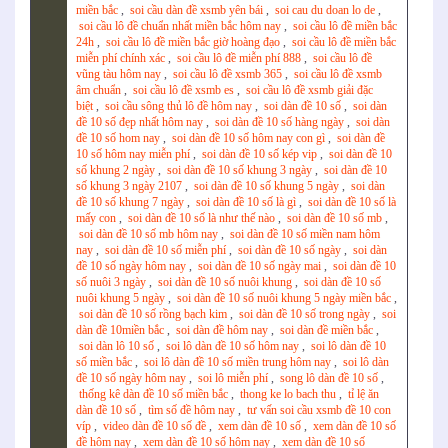
miền bắc
,
soi cầu dàn đề xsmb yên bái
,
soi cau du doan lo de
,
soi cầu lô đề chuẩn nhất miền bắc hôm nay
,
soi cầu lô đề miền bắc
24h
,
soi cầu lô đề miền bắc giờ hoàng đạo
,
soi cầu lô đề miền bắc
miễn phí chính xác
,
soi cầu lô đề miễn phí 888
,
soi cầu lô đề
vũng tàu hôm nay
,
soi cầu lô đề xsmb 365
,
soi cầu lô đề xsmb
âm chuẩn
,
soi cầu lô đề xsmb es
,
soi cầu lô đề xsmb giải đặc
biệt
,
soi cầu sông thủ lô đề hôm nay
,
soi dàn đề 10 số
,
soi dàn
đề 10 số đẹp nhất hôm nay
,
soi dàn đề 10 số hàng ngày
,
soi dàn
đề 10 số hom nay
,
soi dàn đề 10 số hôm nay con gì
,
soi dàn đề
10 số hôm nay miễn phí
,
soi dàn đề 10 số kép vip
,
soi dàn đề 10
số khung 2 ngày
,
soi dàn đề 10 số khung 3 ngày
,
soi dàn đề 10
số khung 3 ngày 2107
,
soi dàn đề 10 số khung 5 ngày
,
soi dàn
đề 10 số khung 7 ngày
,
soi dàn đề 10 số là gì
,
soi dàn đề 10 số là
mấy con
,
soi dàn đề 10 số là như thế nào
,
soi dàn đề 10 số mb
,
soi dàn đề 10 số mb hôm nay
,
soi dàn đề 10 số miền nam hôm
nay
,
soi dàn đề 10 số miễn phí
,
soi dàn đề 10 số ngày
,
soi dàn
đề 10 số ngày hôm nay
,
soi dàn đề 10 số ngày mai
,
soi dàn đề 10
số nuôi 3 ngày
,
soi dàn đề 10 số nuôi khung
,
soi dàn đề 10 số
nuôi khung 5 ngày
,
soi dàn đề 10 số nuôi khung 5 ngày miền bắc
,
soi dàn đề 10 số rồng bạch kim
,
soi dàn đề 10 số trong ngày
,
soi
dàn đề 10miền bắc
,
soi dàn đề hôm nay
,
soi dàn đề miền bắc
,
soi dàn lô 10 số
,
soi lô dàn đề 10 số hôm nay
,
soi lô dàn đề 10
số miền bắc
,
soi lô dàn đề 10 số miền trung hôm nay
,
soi lô dàn
đề 10 số ngày hôm nay
,
soi lô miễn phí
,
song lô dàn đề 10 số
,
thống kê dàn đề 10 số miền bắc
,
thong ke lo bach thu
,
tỉ lệ ăn
dàn đề 10 số
,
tìm số đề hôm nay
,
tư vấn soi cầu xsmb đề 10 con
víp
,
video dàn đề 10 số đề
,
xem dàn đề 10 số
,
xem dàn đề 10 số
đề hôm nay
,
xem dàn đề 10 số hôm nay
,
xem dàn đề 10 số