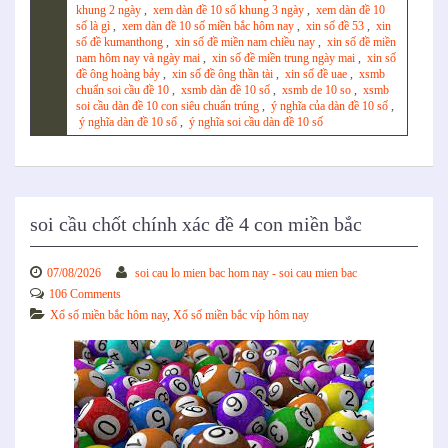
khung 2 ngày
,
xem dàn đề 10 số khung 3 ngày
,
xem dàn đề 10
số là gì
,
xem dàn đề 10 số miền bắc hôm nay
,
xin số đề 53
,
xin
số đề kumanthong
,
xin số đề miền nam chiều nay
,
xin số đề miền
nam hôm nay và ngày mai
,
xin số đề miền trung ngày mai
,
xin số
đề ông hoàng bảy
,
xin số đề ông thần tài
,
xin số đề uae
,
xsmb
chuẩn soi cầu đề 10
,
xsmb dàn đề 10 số
,
xsmb de 10 so
,
xsmb
soi cầu dàn đề 10 con siêu chuẩn trúng
,
ý nghĩa của dàn đề 10 số
,
ý nghĩa dàn đề 10 số
,
ý nghĩa soi cầu dàn đề 10 số
soi cầu chốt chính xác đề 4 con miền bắc
07/08/2026
soi cau lo mien bac hom nay - soi cau mien bac
106 Comments
Xổ số miền bắc hôm nay
,
Xổ số miền bắc víp hôm nay