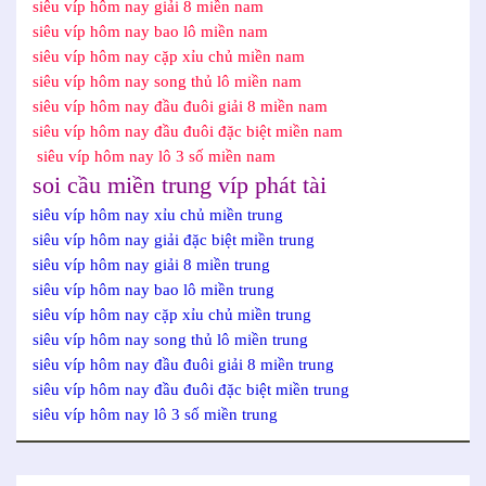
siêu víp hôm nay giải 8 miền nam
siêu víp hôm nay bao lô miền nam
siêu víp hôm nay cặp xỉu chủ miền nam
siêu víp hôm nay song thủ lô miền nam
siêu víp hôm nay đầu đuôi giải 8 miền nam
siêu víp hôm nay đầu đuôi đặc biệt miền nam
siêu víp hôm nay lô 3 số miền nam
soi cầu miền trung víp phát tài
siêu víp hôm nay xỉu chủ miền trung
siêu víp hôm nay giải đặc biệt miền trung
siêu víp hôm nay giải 8 miền trung
siêu víp hôm nay bao lô miền trung
siêu víp hôm nay cặp xỉu chủ miền trung
siêu víp hôm nay song thủ lô miền trung
siêu víp hôm nay đầu đuôi giải 8 miền trung
siêu víp hôm nay đầu đuôi đặc biệt miền trung
siêu víp hôm nay lô 3 số miền trung