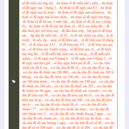
số đề miễn phí ông nội
,
dự đoán số đề miễn phí s miền
,
dự đoán
số đề ngày mai 7 tháng 3
,
dự đoán số đề ngày mai 8/3
,
dự đoán
số đề ngày mai du doan
,
dự đoán số đề ngày mai indonesia
,
dự
đoán số đề ngày mai là bao nhiêu
,
dự đoán số đề ngày mai tháp
,
dự đoán số đề tối nay 3 miền bắc
,
dự đoán số đề tối nay a trúng
rồi
,
dự đoán số đề tối nay dự đoán xổ
,
đề 8 con miền bắc
,
đề
đầu đuôi phú yên hôm nay
,
đề đầu đuôi ướp
,
kết quả số đề hôm
nay
,
lập dàn đề miền bắc
,
lô 02
,
lo de mb chinh xac nhat
,
lo de
xsmb
,
lô siêu vip
,
quay số đề hôm nay
,
số đề hôm nay 01 tháng
05
,
số đề hôm nay 4/11
,
số đề hôm nay 9/2
,
số đề hôm nay gia
lai
,
số đề hôm nay ở miền trung
,
số đề hôm nay ơi
,
số đề hôm
nay ông địa
,
số đề miền bắc hôm nay ra con gì
,
số đề miễn phí
online
,
số đề ngày mai 9 tháng 6
,
số đề ngày mai 9 tháng 7
,
số
đề ngày mai theo giờ
,
số đẹp ngày hôm nay lô đề
,
soi cầu chốt
chính xác đề 8 con
,
soi cầu dàn đề 80 số
,
soi cầu dàn đề ai cập
,
soi cầu dàn đề chính xác 100 000
,
soi cầu dàn đề chính xác 100 lô
khung
,
soi cầu dàn đề chính xác 100 old
,
soi cầu dàn đề chính
xác 100 phía trước
,
soi cầu dàn đề chính xác 100 quả
,
soi cầu dàn
đề chính xác 100 yên
,
soi cầu dàn đề chính xác 202
,
soi cầu dàn
đề chính xác 60 ngày
,
soi cầu dàn đề chính xác youtube
,
soi cầu
dàn đề hôm nay 00
,
soi cầu dàn đề hôm nay 60 số
,
soi cầu dàn đề
hôm nay ăn gì
,
soi cầu dàn đề hôm nay êđê
,
soi cầu dàn đề hôm
nay k+
,
soi cầu dàn đề siêu chuẩn 60 số
,
soi cầu dàn đề siêu
chuẩn 777
,
soi cầu dàn đề siêu chuẩn âm nhạc
,
soi cầu dàn đề
siêu chuẩn euro 5
,
soi cầu dàn đề siêu chuẩn khung 2 ngày
,
soi
cầu dàn đề siêu chuẩn om
,
soi cầu dàn đề tối nay dự đoán
,
soi
cầu dàn đề tối nay khung 2 ngày
,
soi cầu dàn đề xổ số 00
,
soi cầu
dàn đề xổ số 100 ngày
,
soi cầu dàn đề xổ số 204
,
soi cầu dàn đề