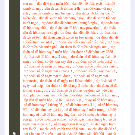
con mb
,
dàn đề 6 con miền bắc
,
dàn đề miền bắc e số
,
dàn đề
xsmb tối nay
,
dàn đề xsmb tối nay 24h
,
dàn đề xsmb tối nay
anh
,
dàn đề xsmb tối nay ba miền
,
dàn đề xsmb tối nay bất tử
miền bắc
,
dàn đề xsmb tối nay hàng ngày
,
dàn đề xsmb tối nay
minh ngọc
,
dự đoán dàn đề hôm nay khung 3 ngày
,
dự đoán dàn
đề hôm nay nhất
,
dự đoán dàn đề hôm nay powerball
,
dự đoán
dàn đề hôm nay ra số gì
,
dự đoán dàn đề miền bắc
,
dự đoán dàn
đề xổ số 99
,
dự đoán dàn đề xổ số ăn bao nhiêu
,
dự đoán dàn đề
xổ số chính xác nhất
,
dự đoán dàn đề xsmb số miền bắc
,
dự đoán
lô đề miền bắc miễn phí
,
dự đoán lô đề miền bắc ngày mai
,
dự
đoán số đề hôm nay 2 miền bắc
,
dự đoán số đề hôm nay 2888
,
dự đoán số đề hôm nay 3 càng
,
dự đoán số đề hôm nay đài miền
nam
,
dự đoán số đề hôm nay đầu
,
dự đoán số đề miễn phí 247
,
dự đoán số đề miễn phí ông nội
,
dự đoán số đề miễn phí s miền
,
dự đoán số đề ngày mai 7 tháng 3
,
dự đoán số đề ngày mai 8/3
,
dự đoán số đề ngày mai du doan
,
dự đoán số đề ngày mai
indonesia
,
dự đoán số đề ngày mai là bao nhiêu
,
dự đoán số đề
ngày mai tháp
,
dự đoán số đề tối nay 3 miền bắc
,
dự đoán số đề
tối nay a trúng rồi
,
dự đoán số đề tối nay dự đoán xổ
,
đề đầu
đuôi phú yên hôm nay
,
đề đầu đuôi ướp
,
kết quả số đề hôm nay
,
lập dàn đề miền bắc
,
lô 02
,
lô siêu vip
,
quay số đề hôm nay
,
số đề hôm nay 01 tháng 05
,
số đề hôm nay 4/11
,
số đề hôm nay
9/2
,
số đề hôm nay gia lai
,
số đề hôm nay ở miền trung
,
số đề
hôm nay ơi
,
số đề hôm nay ông địa
,
số đề miền bắc hôm nay ra
con gì
,
số đề miễn phí online
,
số đề ngày mai 9 tháng 6
,
số đề
ngày mai 9 tháng 7
,
số đề ngày mai theo giờ
,
số đẹp ngày hôm
nay lô đề
,
soi cầu chốt chính xác đề 6 con
,
soi cầu dàn đề 80 số
,
soi cầu dàn đề ai cập
,
soi cầu dàn đề chính xác 100 000
,
soi cầu