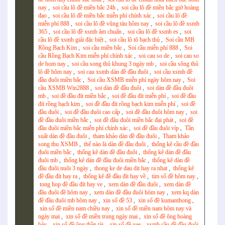
nay
,
soi cầu lô đề miền bắc 24h
,
soi cầu lô đề miền bắc giờ hoàng
đạo
,
soi cầu lô đề miền bắc miễn phí chính xác
,
soi cầu lô đề
miễn phí 888
,
soi cầu lô đề vũng tàu hôm nay
,
soi cầu lô đề xsmb
365
,
soi cầu lô đề xsmb âm chuẩn
,
soi cầu lô đề xsmb es
,
soi
cầu lô đề xsmb giải đặc biệt
,
soi cầu lô tô bạch thủ
,
Soi cầu MB
Rồng Bạch Kim
,
soi cầu miền bắc
,
Soi cầu miễn phí 888
,
Soi
cầu Rồng Bạch Kim miễn phí chính xác
,
soi cau so de
,
soi cau so
de hom nay
,
soi cầu song thủ khung 3 ngày mb
,
soi cầu sông thủ
lô đề hôm nay
,
soi cau xsmb dàn đề đầu đuôi
,
soi cầu xsmb đề
đầu đuôi miền bắc
,
Soi cầu XSMB miễn phí ngày hôm nay
,
Soi
cầu XSMB Win2888
,
soi dàn đề đầu đuôi
,
soi dàn đề đầu đuôi
mb
,
soi đề đầu đít miền bắc
,
soi đề đầu đít miễn phí
,
soi đề đầu
đít rồng bạch kim
,
soi đề đầu đít rồng bạch kim miễn phí
,
soi đề
đầu đuôi
,
soi đề đầu đuôi cao cấp
,
soi đề đầu đuôi hôm nay
,
soi
đề đầu đuôi miền bắc
,
soi đề đầu đuôi miền bắc đại phát
,
soi đề
đầu đuôi miền bắc miễn phí chính xác
,
soi đề đầu đuôi víp
,
Tần
suất dàn đề đầu đuôi
,
tham khảo dàn đề đầu đuôi
,
Tham khảo
song thu XSMB
,
thế nào là dàn đề đầu đuôi
,
thống kê cầu đề đầu
đuôi miền bắc
,
thống kê dàn đề đầu đuôi
,
thống kê dàn đề đầu
đuôi mb
,
thống kê dàn đề đầu đuôi miền bắc
,
thống kê dàn đề
đầu đuôi nuôi 3 ngày
,
thong ke de dau dit hay ra nhat
,
thống kê
đề đầu đít hay ra
,
thống kê đề đầu đít hay về
,
tìm số đề hôm nay
,
tong hop đề đầu đít hay ve
,
xem dàn đề đầu đuôi
,
xem dàn đề
đầu đuôi đề hôm nay
,
xem dàn đề đầu đuôi hôm nay
,
xem kq dàn
đề đầu đuôi mb hôm nay
,
xin số đề 53
,
xin số đề kumanthong
,
xin số đề miền nam chiều nay
,
xin số đề miền nam hôm nay và
ngày mai
,
xin số đề miền trung ngày mai
,
xin số đề ông hoàng
bảy
,
xin số đề ông thần tài
,
xin số đề uae
,
xsmb cầu đề đầu đuôi