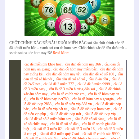
CHỐT CHÍNH XÁC ĐỀ ĐẦU ĐUÔI MIỀN BẮC soi cầu chốt chính xác đề
đầu đuôi miền bắc – xsmb soi cau de hom nay. Chốt chính xác đề đầu đuôi mb –
xsmb soi cau de hom nay Để
Read More …
các đề miễn phí khoá học
,
cầu dàn đề hôm nay 366
,
cầu dàn đề
hôm nay an giang
,
cầu dàn đề hôm nay miền bắc
,
cầu dàn đề hôm
nay thống kê
,
cầu dàn đề hôm nay tử
,
cầu dàn đề xổ số 100
,
cầu
dàn đề xổ số hà nội
,
cầu dàn đề xổ số xổ
,
cầu lô ăn đều
,
cầu lô
đề 24/7.net
,
cầu lô đề 3 miền 777
,
cầu lô đề 3 miền 9999
,
cầu lô
đề 3 miền easy
,
cầu lô đề 3 miền hướng dẫn soi
,
cầu lô đề chính
xác âm hôm nay
,
cầu lô đề chính xác em
,
cầu lô đề hôm nay ăn
gì
,
cầu lô đề hôm nay ibet789
,
cầu lô đề hôm nay o georgia
,
cầu
lô đề siêu vip 2888
,
cầu lô đề siêu vip 888.vn
,
cầu lô đề siêu vip
bắc
,
cầu lô đề siêu vip bất tử
,
cầu lô đề siêu vip hom nay
,
cầu lô
đề siêu vip php
,
cầu lô đề siêu vip ướt
,
cầu lô đề siêu vip vip
,
cầu lô đề xổ số 3 miền hôm nay
,
cầu lô đề xổ số càng
,
cầu lô đề
xổ số chiều nay
,
cầu lô đề xổ số dàn
,
cầu lô đề xsmb giải đặc
biệt
,
cầu số đề 3 miền 02
,
cầu số đề 3 miền 18
,
cầu số đề 3 miền
là con gì
,
cầu số đề 3 miền quý 7 soi
,
cầu số đề chính xác 9999
,
cầu số đề chính xác âm
,
cầu số đề chính xác trong ngày
,
cầu số