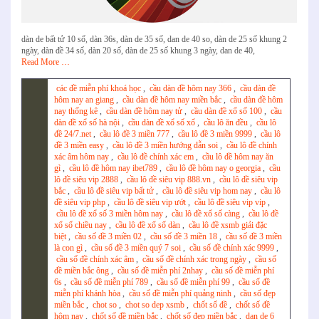
dàn de bất tử 10 số, dàn 36s, dàn de 35 số, dan de 40 so, dàn de 25 số khung 2
ngày, dàn đề 34 số, dàn 20 số, dàn de 25 số khung 3 ngày, dan de 40,
Read More …
các đề miễn phí khoá học
,
cầu dàn đề hôm nay 366
,
cầu dàn đề
hôm nay an giang
,
cầu dàn đề hôm nay miền bắc
,
cầu dàn đề hôm
nay thống kê
,
cầu dàn đề hôm nay tử
,
cầu dàn đề xổ số 100
,
cầu
dàn đề xổ số hà nội
,
cầu dàn đề xổ số xổ
,
cầu lô ăn đều
,
cầu lô
đề 24/7.net
,
cầu lô đề 3 miền 777
,
cầu lô đề 3 miền 9999
,
cầu lô
đề 3 miền easy
,
cầu lô đề 3 miền hướng dẫn soi
,
cầu lô đề chính
xác âm hôm nay
,
cầu lô đề chính xác em
,
cầu lô đề hôm nay ăn
gì
,
cầu lô đề hôm nay ibet789
,
cầu lô đề hôm nay o georgia
,
cầu
lô đề siêu vip 2888
,
cầu lô đề siêu vip 888.vn
,
cầu lô đề siêu vip
bắc
,
cầu lô đề siêu vip bất tử
,
cầu lô đề siêu vip hom nay
,
cầu lô
đề siêu vip php
,
cầu lô đề siêu vip ướt
,
cầu lô đề siêu vip vip
,
cầu lô đề xổ số 3 miền hôm nay
,
cầu lô đề xổ số càng
,
cầu lô đề
xổ số chiều nay
,
cầu lô đề xổ số dàn
,
cầu lô đề xsmb giải đặc
biệt
,
cầu số đề 3 miền 02
,
cầu số đề 3 miền 18
,
cầu số đề 3 miền
là con gì
,
cầu số đề 3 miền quý 7 soi
,
cầu số đề chính xác 9999
,
cầu số đề chính xác âm
,
cầu số đề chính xác trong ngày
,
cầu số
đề miền bắc ông
,
cầu số đề miễn phí 2nhay
,
cầu số đề miễn phí
6s
,
cầu số đề miễn phí 789
,
cầu số đề miễn phí 99
,
cầu số đề
miễn phí khánh hòa
,
cầu số đề miễn phí quảng ninh
,
cầu số đẹp
miền bắc
,
chot so
,
chot so dep xsmb
,
chốt số đề
,
chốt số đề
hôm nay
,
chốt số đề miền bắc
,
chốt số đẹp miền bắc
,
dan de 6