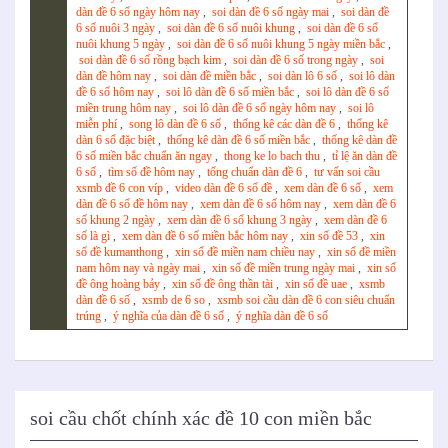
dàn đề 6 số ngày hôm nay
,
soi dàn đề 6 số ngày mai
,
soi dàn đề
6 số nuôi 3 ngày
,
soi dàn đề 6 số nuôi khung
,
soi dàn đề 6 số
nuôi khung 5 ngày
,
soi dàn đề 6 số nuôi khung 5 ngày miền bắc
,
soi dàn đề 6 số rồng bạch kim
,
soi dàn đề 6 số trong ngày
,
soi
dàn đề hôm nay
,
soi dàn đề miền bắc
,
soi dàn lô 6 số
,
soi lô dàn
đề 6 số hôm nay
,
soi lô dàn đề 6 số miền bắc
,
soi lô dàn đề 6 số
miền trung hôm nay
,
soi lô dàn đề 6 số ngày hôm nay
,
soi lô
miễn phí
,
song lô dàn đề 6 số
,
thống kê các dàn đề 6
,
thống kê
dàn 6 số đặc biệt
,
thống kê dàn đề 6 số miền bắc
,
thống kê dàn đề
6 số miền bắc chuẩn ăn ngay
,
thong ke lo bach thu
,
tỉ lệ ăn dàn đề
6 số
,
tìm số đề hôm nay
,
tổng chuẩn dàn đề 6
,
tư vấn soi cầu
xsmb đề 6 con víp
,
video dàn đề 6 số đề
,
xem dàn đề 6 số
,
xem
dàn đề 6 số đề hôm nay
,
xem dàn đề 6 số hôm nay
,
xem dàn đề 6
số khung 2 ngày
,
xem dàn đề 6 số khung 3 ngày
,
xem dàn đề 6
số là gì
,
xem dàn đề 6 số miền bắc hôm nay
,
xin số đề 53
,
xin
số đề kumanthong
,
xin số đề miền nam chiều nay
,
xin số đề miền
nam hôm nay và ngày mai
,
xin số đề miền trung ngày mai
,
xin số
đề ông hoàng bảy
,
xin số đề ông thần tài
,
xin số đề uae
,
xsmb
dàn đề 6 số
,
xsmb de 6 so
,
xsmb soi cầu dàn đề 6 con siêu chuẩn
trúng
,
ý nghĩa của dàn đề 6 số
,
ý nghĩa dàn đề 6 số
soi cầu chốt chính xác đề 10 con miền bắc