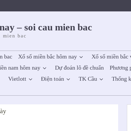
nay – soi cau mien bac
u mien bac
n bac
Xổ số miền bắc hôm nay
Xổ số miền bắc 
iền nam hôm nay
Dự đoán lô đề chuẩn
Phương p
Vietlott
Điện toán
TK Cầu
Thống 
gày