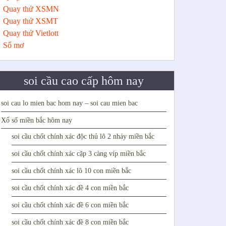
Quay thử XSMN
Quay thử XSMT
Quay thử Vietlott
Sổ mơ
soi cầu cao cấp hôm nay
soi cau lo mien bac hom nay – soi cau mien bac
Xổ số miền bắc hôm nay
soi cầu chốt chính xác độc thủ lô 2 nháy miền bắc
soi cầu chốt chính xác cặp 3 càng víp miền bắc
soi cầu chốt chính xác lô 10 con miền bắc
soi cầu chốt chính xác đề 4 con miền bắc
soi cầu chốt chính xác đề 6 con miền bắc
soi cầu chốt chính xác đề 8 con miền bắc