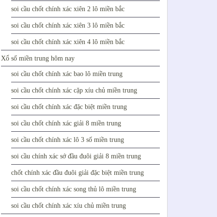
soi cầu chốt chính xác xiên 2 lô miền bắc
soi cầu chốt chính xác xiên 3 lô miền bắc
soi cầu chốt chính xác xiên 4 lô miền bắc
Xổ số miền trung hôm nay
soi cầu chốt chính xác bao lô miền trung
soi cầu chốt chính xác cặp xíu chủ miền trung
soi cầu chốt chính xác đặc biệt miền trung
soi cầu chốt chính xác giải 8 miền trung
soi cầu chốt chính xác lô 3 số miền trung
soi cầu chính xác sớ đầu đuôi giải 8 miền trung
chốt chính xác đầu đuôi giải đặc biệt miền trung
soi cầu chốt chính xác song thủ lô miền trung
soi cầu chốt chính xác xíu chủ miền trung