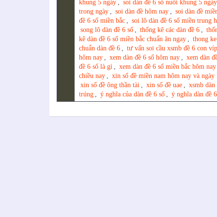
khung 5 ngày
,
soi dàn đề 6 số nuôi khung 5 ngà
trong ngày
,
soi dàn đề hôm nay
,
soi dàn đề miề
đề 6 số miền bắc
,
soi lô dàn đề 6 số miền trung
song lô dàn đề 6 số
,
thống kê các dàn đề 6
,
thố
kê dàn đề 6 số miền bắc chuẩn ăn ngay
,
thong ke
chuẩn dàn đề 6
,
tư vấn soi cầu xsmb đề 6 con ví
hôm nay
,
xem dàn đề 6 số hôm nay
,
xem dàn đề
đề 6 số là gì
,
xem dàn đề 6 số miền bắc hôm nay
chiều nay
,
xin số đề miền nam hôm nay và ngày
xin số đề ông thần tài
,
xin số đề uae
,
xsmb dàn 
trúng
,
ý nghĩa của dàn đề 6 số
,
ý nghĩa dàn đề 6