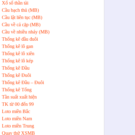
Xổ số thần tài
Cầu bạch thủ (MB)
Cầu lật liên tục (MB)
Cầu về cả cặp (MB)
Cầu về nhiều nháy (MB)
Thống kê đầu đuôi
Thống kê lô gan
Thống kê lô xiên
Thống kê lô kép
Thống kê Đầu
Thống kê Đuôi
Thống kê Đầu – Đuôi
Thống kê Tổng
Tần suất xuất hiện
TK từ 00 đến 99
Loto miền Bắc
Loto miền Nam
Loto miền Trung
Quay thử XSMB