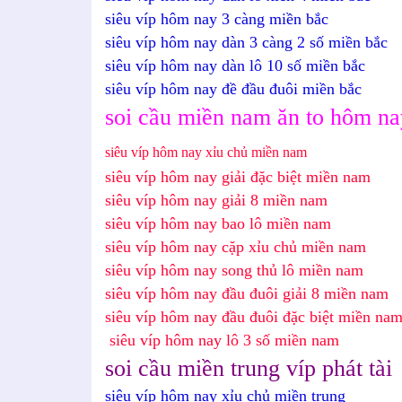
siêu víp hôm nay 3 càng miền bắc
siêu víp hôm nay dàn 3 càng 2 số miền bắc
siêu víp hôm nay dàn lô 10 số miền bắc
siêu víp hôm nay đề đầu đuôi miền bắc
soi cầu miền nam ăn to hôm na
siêu víp hôm nay xỉu chủ miền nam
siêu víp hôm nay giải đặc biệt miền nam
siêu víp hôm nay giải 8 miền nam
siêu víp hôm nay bao lô miền nam
siêu víp hôm nay cặp xỉu chủ miền nam
siêu víp hôm nay song thủ lô miền nam
siêu víp hôm nay đầu đuôi giải 8 miền nam
siêu víp hôm nay đầu đuôi đặc biệt miền na
siêu víp hôm nay lô 3 số miền nam
soi cầu miền trung víp phát tài
siêu víp hôm nay xỉu chủ miền trung