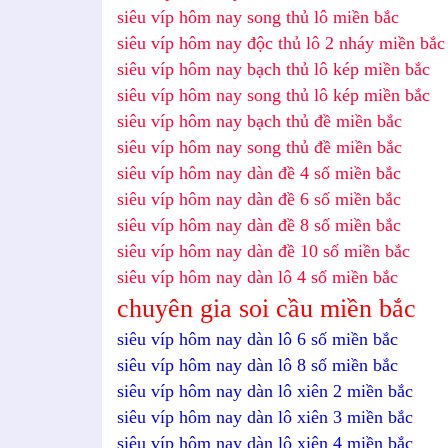
siêu víp hôm nay song thủ lô miền bắc
siêu víp hôm nay độc thủ lô 2 nháy miền bắc
siêu víp hôm nay bạch thủ lô kép miền bắc
siêu víp hôm nay song thủ lô kép miền bắc
siêu víp hôm nay bạch thủ đề miền bắc
siêu víp hôm nay song thủ đề miền bắc
siêu víp hôm nay dàn đề 4 số miền bắc
siêu víp hôm nay dàn đề 6 số miền bắc
siêu víp hôm nay dàn đề 8 số miền bắc
siêu víp hôm nay dàn đề 10 số miền bắc
siêu víp hôm nay dàn lô 4 số miền bắc
chuyên gia soi cầu miền bắc
siêu víp hôm nay dàn lô 6 số miền bắc
siêu víp hôm nay dàn lô 8 số miền bắc
siêu víp hôm nay dàn lô xiên 2 miền bắc
siêu víp hôm nay dàn lô xiên 3 miền bắc
siêu víp hôm nay dàn lô xiên 4 miền bắc