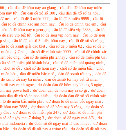
366
,
cầu dàn đề hôm nay an giang
,
cầu dàn đề hôm nay miền
hôm nay tử
,
cầu dàn đề xổ số 100
,
cầu dàn đề xổ số hà nội
,
4/7.net
,
cầu lô đề 3 miền 777
,
cầu lô đề 3 miền 9999
,
cầu lô
,
cầu lô đề chính xác âm hôm nay
,
cầu lô đề chính xác em
,
cầu
,
cầu lô đề hôm nay o georgia
,
cầu lô đề siêu vip 2888
,
cầu lô
ô đề siêu vip bất tử
,
cầu lô đề siêu vip hom nay
,
cầu lô đề siêu
ip vip
,
cầu lô đề xổ số 3 miền hôm nay
,
cầu lô đề xổ số càng
,
cầu lô đề xsmb giải đặc biệt
,
cầu số đề 3 miền 02
,
cầu số đề 3
3 miền quý 7 soi
,
cầu số đề chính xác 9999
,
cầu số đề chính xác
miền bắc ông
,
cầu số đề miễn phí 2nhay
,
cầu số đề miễn phí 6s
,
cầu số đề miễn phí khánh hòa
,
cầu số đề miễn phí quảng ninh
,
,
chốt số đề
,
chốt số đề hôm nay
,
chốt số đề miền bắc
,
chốt
n miền bắc
,
dàn đề miền bắc e số
,
dàn đề xsmb tối nay
,
dàn đề
 đề xsmb tối nay ba miền
,
dàn đề xsmb tối nay bất tử miền
b tối nay minh ngọc
,
dự đoán dàn đề hôm nay khung 3 ngày
,
ôm nay powerball
,
dự đoán dàn đề hôm nay ra số gì
,
dự đoán
oán dàn đề xổ số ăn bao nhiêu
,
dự đoán dàn đề xổ số chính xác
n lô đề miền bắc miễn phí
,
dự đoán lô đề miền bắc ngày mai
,
đề hôm nay 2888
,
dự đoán số đề hôm nay 3 càng
,
dự đoán số
ay đầu
,
dự đoán số đề miễn phí 247
,
dự đoán số đề miễn phí
n số đề ngày mai 7 tháng 3
,
dự đoán số đề ngày mai 8/3
,
dự
y mai indonesia
,
dự đoán số đề ngày mai là bao nhiêu
,
dự đoán
ền bắc
,
dự đoán số đề tối nay a trúng rồi
,
dự đoán số đề tối nay