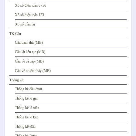
Xổ số điện toán 6×36
Xổ số điện toán 123
Xổ số thần tài
TK Cầu
Cầu bạch thủ (MB)
Cầu lật liên tục (MB)
Cầu về cả cặp (MB)
Cầu về nhiều nháy (MB)
Thống kê
Thống kê đầu đuôi
Thống kê lô gan
Thống kê lô xiên
Thống kê lô kép
Thống kê Đầu
Thống kê Đuôi