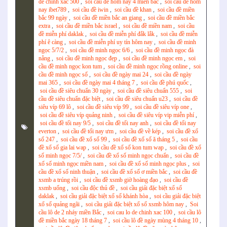
đề chính xác 500
,
soi cầu đề hôm nay 4 miền bắc
,
soi cầu đề hôm
nay ibet789
,
soi cầu đề iwin
,
soi cầu đề khan
,
soi cầu đề miền
bắc 99 ngày
,
soi cầu đề miền bắc an giang
,
soi cầu đề miền bắc
extra
,
soi cầu đề miền bắc israel
,
soi cầu đề miền nam
,
soi cầu
đề miễn phí daklak
,
soi cầu đề miễn phí đắk lắk
,
soi cầu đề miễn
phí ê càng
,
soi cầu đề miễn phí uy tín hôm nay
,
soi cầu đề minh
ngọc 5/7/2
,
soi cầu đề minh ngọc 6/6
,
soi cầu đề minh ngọc đà
nẵng
,
soi cầu đề minh ngọc đẹp
,
soi cầu đề minh ngọc em
,
soi
cầu đề minh ngọc kon tum
,
soi cầu đề minh ngọc rồng online
,
soi
cầu đề minh ngọc số
,
soi cầu đề ngày mai 24
,
soi cầu đề ngày
mai 365
,
soi cầu đề ngày mai 4 tháng 7
,
soi cầu đề phú quốc
,
soi cầu đề siêu chuẩn 30 ngày
,
soi cầu đề siêu chuẩn 555
,
soi
cầu đề siêu chuẩn đặc biệt
,
soi cầu đề siêu chuẩn u23
,
soi cầu đề
siêu víp 69 lô
,
soi cầu đề siêu víp 99
,
soi cầu đề siêu víp one
,
soi cầu đề siêu víp quảng ninh
,
soi cầu đề siêu víp vip miễn phí
,
soi cầu đề tối nay 9/5
,
soi cầu đề tối nay anh
,
soi cầu đề tối nay
everton
,
soi cầu đề tối nay ưm
,
soi cầu đề về kép
,
soi cầu đề xổ
số 247
,
soi cầu đề xổ số 99
,
soi cầu đề xổ số ă tháng 5
,
soi cầu
đề xổ số gia lai wap
,
soi cầu đề xổ số kon tum wap
,
soi cầu đề xổ
số minh ngọc 7/5/
,
soi cầu đề xổ số minh ngọc chuẩn
,
soi cầu đề
xổ số minh ngọc miền nam
,
soi cầu đề xổ số minh ngọc plus
,
soi
cầu đề xổ số ninh thuận
,
soi cầu đề xổ số ơ miền bắc
,
soi cầu đề
xsmb a trúng rồi
,
soi cầu đề xsmb giờ hoàng đạo
,
soi cầu đề
xsmb uống
,
soi cầu độc thủ đề
,
soi cầu giải đặc biệt xổ số
daklak
,
soi cầu giải đặc biệt xổ số khánh hòa
,
soi cầu giải đặc biệt
xổ số quảng ngãi
,
soi cầu giải đặc biệt xổ số xsmb hôm nay
,
Soi
cầu lô de 2 nháy miền Bắc
,
soi cau lo de chinh xac 100
,
soi cầu lô
đề miền bắc ngày 18 tháng 7
,
soi cầu lô đề ngày mùng 4 tháng 10
,