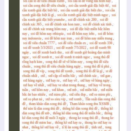
soi cầu lô đề siêu chuẩn xsmb
,
soi cầu lô đề vũng tàu hôm nay
,
soi cầu song thủ đề siêu chuẩn
,
soi cầu xsmb giải đặc biệt 4d
,
soi
cầu xsmb giải đặc biệt bộ
,
soi cầu xsmb giải đặc biệt cho
,
soi cầu
xsmb giải đặc biệt là gì
,
soi cầu xsmb giải đặc biệt minh ngọc
,
soi
cầu xsmb giải đặc biệt youtube
,
soi đề chính xác 200
,
soi đề
chính xác 365
,
soi đề chính xác kon tum
,
soi đề chính xác tính
,
soi đề chính xác trung hôm nay
,
soi đề đặc biệt miền bắc hôm
nay
,
soi đề hôm nay ethiopia
,
soi đề hôm nay ielts
,
soi đề hôm
nay indonesia
,
soi đề hôm nay iran
,
soi đề hôm nay miền trung
,
soi đề siêu chuẩn 7777
,
soi đề siêu chuẩn ex
,
soi đề xsmb 336
,
soi đề xsmb 5/3/2021
,
soi đề xsmb 7/5/2022
,
soi đề xsmb 90
ngày
,
soi đề xsmb bach thu
,
soi đề xsmb giờ hoàng đạo minh
ngọc
,
soi đề xsmb tt
,
soi đề xsmb tt minh ngoc
,
song thủ đề
rồng bạch kim
,
song thủ đề sẽ về hôm nay
,
song thủ đề siêu
chuẩn
,
song thủ đề siêu chuẩn hàng ngày
,
song thủ đề tỉ phú
,
song thủ đề víp
,
song thủ đề xsmb
,
song thủ lô đề là gì
,
st đề
chuẩn nhất
,
stđ
,
stđ cặp số miền bắc
,
stđ chính xác
,
stđ gan
,
stđ hàng ngày
,
stđ hay ra
,
stđ hay về
,
stđ hay về hàng ngày
,
stđ hay về nhất
,
stđ hay ve nhat trong thang
,
stđ hay về trong
tuần
,
stđ hôm nay
,
stđ khan
,
stđ mb
,
stđ miền bắc
,
stđ miền
bắc ăn bao nhiêu
,
stđ mien phi
,
stđ siêu đẹp
,
stđ so mien phi
,
stđ so phat tai
,
stđ so sieu vip
,
stđ xsmb
,
Tần suất dàn song thủ
đề
,
tham khảo dàn song thủ đề
,
Tham khảo song thu XSMB
,
thế nào là dàn song thủ đề
,
thống kê dàn song thủ đề
,
thống kê
dàn song thủ đề mb
,
thống kê dàn song thủ đề miền bắc
,
thống
kê dàn song thủ đề nuôi 3 ngày
,
thong ke song thủ đề
,
thong ke
song thủ đề mien bac
,
thống kê stđ hay ra
,
thong ke stđ hay ra
nhat
,
thống kê stđ hay về
,
tỉ lệ ăn song thủ đề
,
tính stđ
,
tong