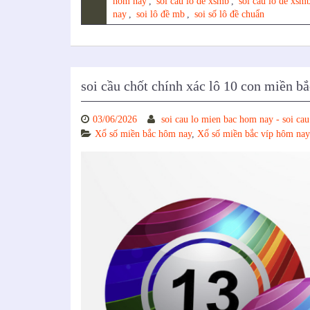
hom nay
,
soi cau lo de xsmb
,
soi cau lo de xs
nay
,
soi lô đề mb
,
soi số lô đề chuẩn
soi cầu chốt chính xác lô 10 con miền bắ
03/06/2026
soi cau lo mien bac hom nay - soi ca
Xổ số miền bắc hôm nay
,
Xổ số miền bắc víp hôm nay