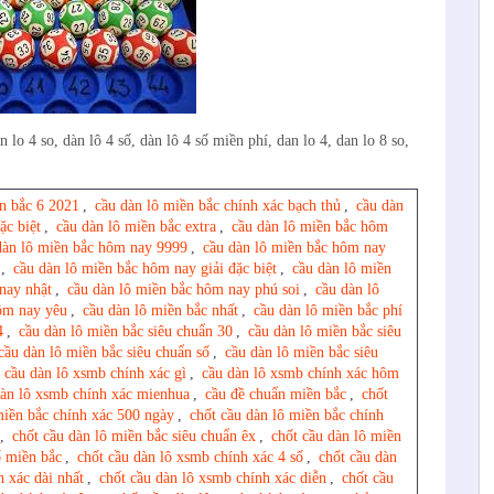
n lo 4 so, dàn lô 4 số, dàn lô 4 số miền phí, dan lo 4, dan lo 8 so,
n bắc 6 2021
,
cầu dàn lô miền bắc chính xác bạch thủ
,
cầu dàn
ặc biệt
,
cầu dàn lô miền bắc extra
,
cầu dàn lô miền bắc hôm
dàn lô miền bắc hôm nay 9999
,
cầu dàn lô miền bắc hôm nay
,
cầu dàn lô miền bắc hôm nay giải đặc biệt
,
cầu dàn lô miền
nay nhật
,
cầu dàn lô miền bắc hôm nay phú soi
,
cầu dàn lô
ôm nay yêu
,
cầu dàn lô miền bắc nhất
,
cầu dàn lô miền bắc phí
4
,
cầu dàn lô miền bắc siêu chuẩn 30
,
cầu dàn lô miền bắc siêu
cầu dàn lô miền bắc siêu chuẩn số
,
cầu dàn lô miền bắc siêu
,
cầu dàn lô xsmb chính xác gì
,
cầu dàn lô xsmb chính xác hôm
dàn lô xsmb chính xác mienhua
,
cầu đề chuẩn miền bắc
,
chốt
miền bắc chính xác 500 ngày
,
chốt cầu dàn lô miền bắc chính
,
chốt cầu dàn lô miền bắc siêu chuẩn êx
,
chốt cầu dàn lô miền
ố miền bắc
,
chốt cầu dàn lô xsmb chính xác 4 số
,
chốt cầu dàn
h xác dài nhất
,
chốt cầu dàn lô xsmb chính xác diễn
,
chốt cầu