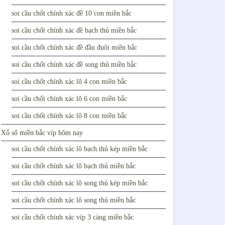
soi cầu chốt chính xác đề 10 con miền bắc
soi cầu chốt chính xác đề bạch thủ miền bắc
soi cầu chốt chính xác đề đầu đuôi miền bắc
soi cầu chốt chính xác đề song thủ miền bắc
soi cầu chốt chính xác lô 4 con miền bắc
soi cầu chốt chính xác lô 6 con miền bắc
soi cầu chốt chính xác lô 8 con miền bắc
Xổ số miền bắc víp hôm nay
soi cầu chốt chính xác lô bạch thủ kép miền bắc
soi cầu chốt chính xác lô bạch thủ miền bắc
soi cầu chốt chính xác lô song thủ kép miền bắc
soi cầu chốt chính xác lô song thủ miền bắc
soi cầu chốt chính xác víp 3 càng miền bắc