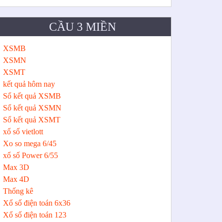
CẦU 3 MIỀN
XSMB
XSMN
XSMT
kết quả hôm nay
Sổ kết quả XSMB
Sổ kết quả XSMN
Sổ kết quả XSMT
xổ số vietlott
Xo so mega 6/45
xổ số Power 6/55
Max 3D
Max 4D
Thống kê
Xổ số điện toán 6x36
Xổ số điện toán 123