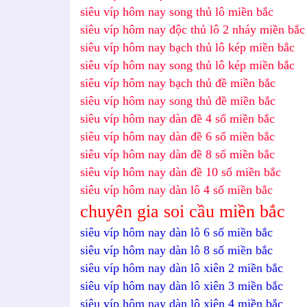
siêu víp hôm nay song thủ lô miền bắc
siêu víp hôm nay độc thủ lô 2 nháy miền bắc
siêu víp hôm nay bạch thủ lô kép miền bắc
siêu víp hôm nay song thủ lô kép miền bắc
siêu víp hôm nay bạch thủ đề miền bắc
siêu víp hôm nay song thủ đề miền bắc
siêu víp hôm nay dàn đề 4 số miền bắc
siêu víp hôm nay dàn đề 6 số miền bắc
siêu víp hôm nay dàn đề 8 số miền bắc
siêu víp hôm nay dàn đề 10 số miền bắc
siêu víp hôm nay dàn lô 4 số miền bắc
chuyên gia soi cầu miền bắc
siêu víp hôm nay dàn lô 6 số miền bắc
siêu víp hôm nay dàn lô 8 số miền bắc
siêu víp hôm nay dàn lô xiên 2 miền bắc
siêu víp hôm nay dàn lô xiên 3 miền bắc
siêu víp hôm nay dàn lô xiên 4 miền bắc