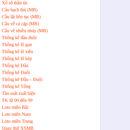
Xổ số thần tài
Cầu bạch thủ (MB)
Cầu lật liên tục (MB)
Cầu về cả cặp (MB)
Cầu về nhiều nháy (MB)
Thống kê đầu đuôi
Thống kê lô gan
Thống kê lô xiên
Thống kê lô kép
Thống kê Đầu
Thống kê Đuôi
Thống kê Đầu – Đuôi
Thống kê Tổng
Tần suất xuất hiện
TK từ 00 đến 99
Loto miền Bắc
Loto miền Nam
Loto miền Trung
Quay thử XSMB