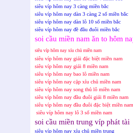
siêu víp hôm nay 3 càng miền bắc
siêu víp hôm nay dàn 3 càng 2 số miền bắc
siêu víp hôm nay dàn lô 10 số miền bắc
siêu víp hôm nay đề đầu đuôi miền bắc
soi cầu miền nam ăn to hôm na
siêu víp hôm nay xỉu chủ miền nam
siêu víp hôm nay giải đặc biệt miền nam
siêu víp hôm nay giải 8 miền nam
siêu víp hôm nay bao lô miền nam
siêu víp hôm nay cặp xỉu chủ miền nam
siêu víp hôm nay song thủ lô miền nam
siêu víp hôm nay đầu đuôi giải 8 miền nam
siêu víp hôm nay đầu đuôi đặc biệt miền na
siêu víp hôm nay lô 3 số miền nam
soi cầu miền trung víp phát tài
siêu víp hôm nay xỉu chủ miền trung