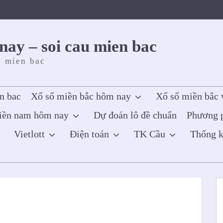
nay – soi cau mien bac
u mien bac
n bac
Xổ số miền bắc hôm nay
Xổ số miền bắc 
iền nam hôm nay
Dự đoán lô đề chuẩn
Phương p
Vietlott
Điện toán
TK Cầu
Thống 