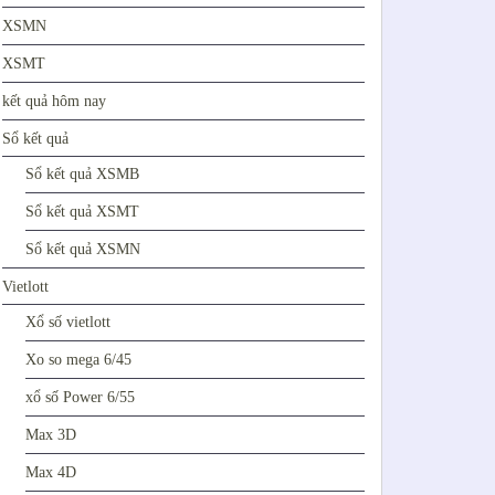
XSMN
XSMT
kết quả hôm nay
Sổ kết quả
Sổ kết quả XSMB
Sổ kết quả XSMT
Sổ kết quả XSMN
Vietlott
Xổ số vietlott
Xo so mega 6/45
xổ số Power 6/55
Max 3D
Max 4D