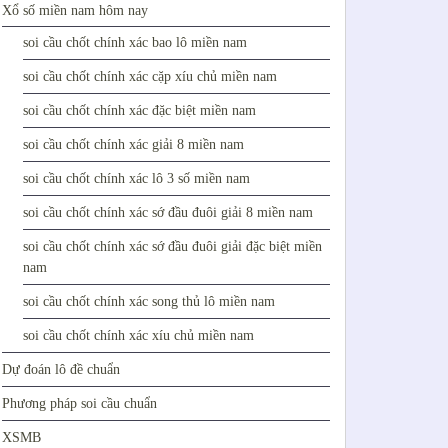
Xổ số miền nam hôm nay
soi cầu chốt chính xác bao lô miền nam
soi cầu chốt chính xác cặp xíu chủ miền nam
soi cầu chốt chính xác đặc biệt miền nam
soi cầu chốt chính xác giải 8 miền nam
soi cầu chốt chính xác lô 3 số miền nam
soi cầu chốt chính xác sớ đầu đuôi giải 8 miền nam
soi cầu chốt chính xác sớ đầu đuôi giải đặc biệt miền
nam
soi cầu chốt chính xác song thủ lô miền nam
soi cầu chốt chính xác xíu chủ miền nam
Dự đoán lô đề chuẩn
Phương pháp soi cầu chuẩn
XSMB