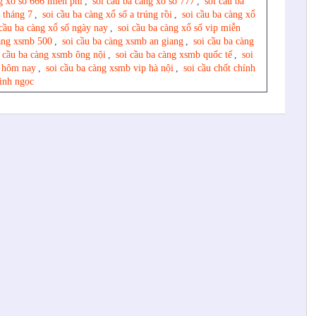
g xổ số 666 miễn phí
,
soi cầu ba càng xổ số 777
,
soi cầu ba
9 tháng 7
,
soi cầu ba càng xổ số a trúng rồi
,
soi cầu ba càng xổ
 cầu ba càng xổ số ngày nay
,
soi cầu ba càng xổ số vip miễn
càng xsmb 500
,
soi cầu ba càng xsmb an giang
,
soi cầu ba càng
i cầu ba càng xsmb ông nội
,
soi cầu ba càng xsmb quốc tế
,
soi
t hôm nay
,
soi cầu ba càng xsmb vip hà nội
,
soi cầu chốt chính
inh ngọc