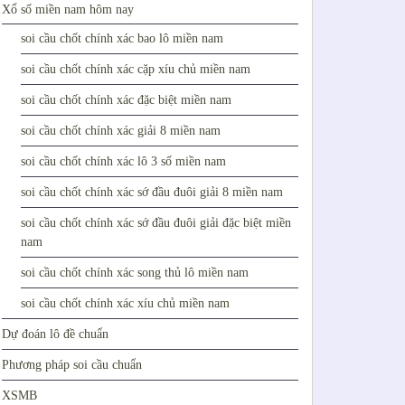
Xổ số miền nam hôm nay
soi cầu chốt chính xác bao lô miền nam
soi cầu chốt chính xác cặp xíu chủ miền nam
soi cầu chốt chính xác đặc biệt miền nam
soi cầu chốt chính xác giải 8 miền nam
soi cầu chốt chính xác lô 3 số miền nam
soi cầu chốt chính xác sớ đầu đuôi giải 8 miền nam
soi cầu chốt chính xác sớ đầu đuôi giải đặc biệt miền
nam
soi cầu chốt chính xác song thủ lô miền nam
soi cầu chốt chính xác xíu chủ miền nam
Dự đoán lô đề chuẩn
Phương pháp soi cầu chuẩn
XSMB