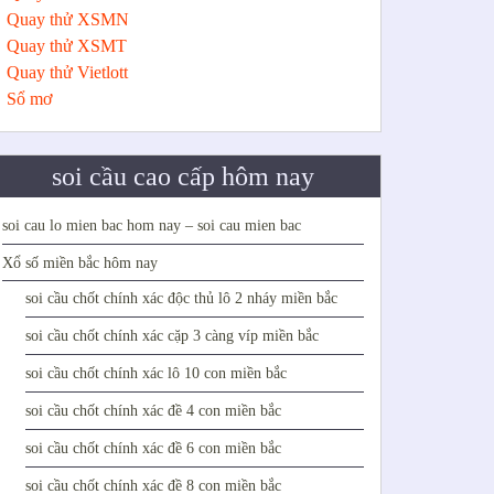
Quay thử XSMN
Quay thử XSMT
Quay thử Vietlott
Sổ mơ
soi cầu cao cấp hôm nay
soi cau lo mien bac hom nay – soi cau mien bac
Xổ số miền bắc hôm nay
soi cầu chốt chính xác độc thủ lô 2 nháy miền bắc
soi cầu chốt chính xác cặp 3 càng víp miền bắc
soi cầu chốt chính xác lô 10 con miền bắc
soi cầu chốt chính xác đề 4 con miền bắc
soi cầu chốt chính xác đề 6 con miền bắc
soi cầu chốt chính xác đề 8 con miền bắc