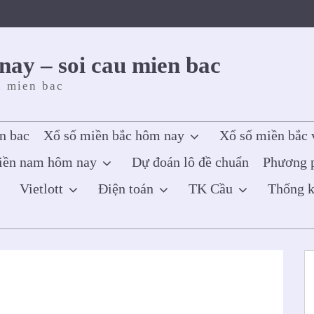
nay – soi cau mien bac
u mien bac
n bac
Xổ số miền bắc hôm nay
Xổ số miền bắc 
iền nam hôm nay
Dự đoán lô đề chuẩn
Phương p
Vietlott
Điện toán
TK Cầu
Thống 