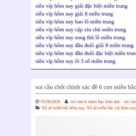
siêu víp hôm nay giải đặc biệt miền trung
siêu víp hôm nay giải 8 miền trung
siêu víp hôm nay bao lô miền trung
siêu víp hôm nay cặp xỉu chủ miền trung
siêu víp hôm nay song thủ lô miền trung
siêu víp hôm nay đầu đuôi giải 8 miền trung
siêu víp hôm nay đầu đuôi đặc biệt miền tru
siêu víp hôm nay lô 3 số miền trung
soi cầu chốt chính xác đề 6 con miền bắ
05/06/2026
soi cau lo mien bac hom nay - soi ca
Xổ số miền bắc hôm nay
,
Xổ số miền bắc víp hôm nay