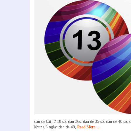
dàn de bất tử 10 số, dàn 36s, dàn de 35 số, dan de 40 so, 
khung 3 ngày, dan de 40,
Read More …