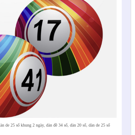
dàn de 25 số khung 2 ngày, dàn đề 34 số, dàn 20 số, dàn de 25 số