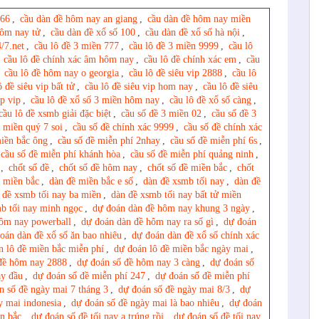
366
,
cầu dàn đề hôm nay an giang
,
cầu dàn đề hôm nay miền
hôm nay tử
,
cầu dàn đề xổ số 100
,
cầu dàn đề xổ số hà nội
,
4/7.net
,
cầu lô đề 3 miền 777
,
cầu lô đề 3 miền 9999
,
cầu lô
,
cầu lô đề chính xác âm hôm nay
,
cầu lô đề chính xác em
,
cầu
,
cầu lô đề hôm nay o georgia
,
cầu lô đề siêu vip 2888
,
cầu lô
ô đề siêu vip bất tử
,
cầu lô đề siêu vip hom nay
,
cầu lô đề siêu
ip vip
,
cầu lô đề xổ số 3 miền hôm nay
,
cầu lô đề xổ số càng
,
cầu lô đề xsmb giải đặc biệt
,
cầu số đề 3 miền 02
,
cầu số đề 3
3 miền quý 7 soi
,
cầu số đề chính xác 9999
,
cầu số đề chính xác
miền bắc ông
,
cầu số đề miễn phí 2nhay
,
cầu số đề miễn phí 6s
,
cầu số đề miễn phí khánh hòa
,
cầu số đề miễn phí quảng ninh
,
,
chốt số đề
,
chốt số đề hôm nay
,
chốt số đề miền bắc
,
chốt
n miền bắc
,
dàn đề miền bắc e số
,
dàn đề xsmb tối nay
,
dàn đề
 đề xsmb tối nay ba miền
,
dàn đề xsmb tối nay bất tử miền
b tối nay minh ngọc
,
dự đoán dàn đề hôm nay khung 3 ngày
,
ôm nay powerball
,
dự đoán dàn đề hôm nay ra số gì
,
dự đoán
oán dàn đề xổ số ăn bao nhiêu
,
dự đoán dàn đề xổ số chính xác
n lô đề miền bắc miễn phí
,
dự đoán lô đề miền bắc ngày mai
,
đề hôm nay 2888
,
dự đoán số đề hôm nay 3 càng
,
dự đoán số
ay đầu
,
dự đoán số đề miễn phí 247
,
dự đoán số đề miễn phí
n số đề ngày mai 7 tháng 3
,
dự đoán số đề ngày mai 8/3
,
dự
y mai indonesia
,
dự đoán số đề ngày mai là bao nhiêu
,
dự đoán
ền bắc
,
dự đoán số đề tối nay a trúng rồi
,
dự đoán số đề tối nay