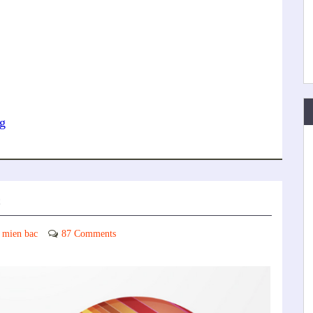
ng
c
u mien bac
87 Comments