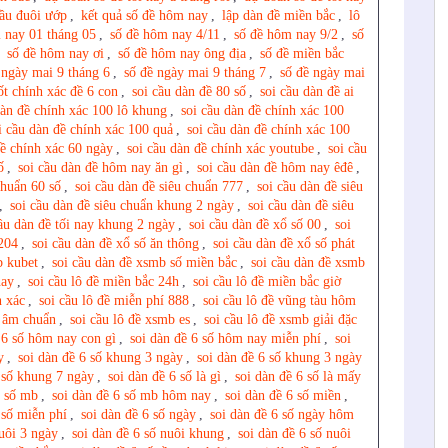
ầu đuôi ướp
,
kết quả số đề hôm nay
,
lập dàn đề miền bắc
,
lô
 nay 01 tháng 05
,
số đề hôm nay 4/11
,
số đề hôm nay 9/2
,
số
,
số đề hôm nay ơi
,
số đề hôm nay ông địa
,
số đề miền bắc
 ngày mai 9 tháng 6
,
số đề ngày mai 9 tháng 7
,
số đề ngày mai
ốt chính xác đề 6 con
,
soi cầu dàn đề 80 số
,
soi cầu dàn đề ai
dàn đề chính xác 100 lô khung
,
soi cầu dàn đề chính xác 100
i cầu dàn đề chính xác 100 quả
,
soi cầu dàn đề chính xác 100
đề chính xác 60 ngày
,
soi cầu dàn đề chính xác youtube
,
soi cầu
ố
,
soi cầu dàn đề hôm nay ăn gì
,
soi cầu dàn đề hôm nay êđê
,
chuẩn 60 số
,
soi cầu dàn đề siêu chuẩn 777
,
soi cầu dàn đề siêu
,
soi cầu dàn đề siêu chuẩn khung 2 ngày
,
soi cầu dàn đề siêu
cầu dàn đề tối nay khung 2 ngày
,
soi cầu dàn đề xổ số 00
,
soi
 204
,
soi cầu dàn đề xổ số ăn thông
,
soi cầu dàn đề xổ số phát
b kubet
,
soi cầu dàn đề xsmb số miền bắc
,
soi cầu dàn đề xsmb
nay
,
soi cầu lô đề miền bắc 24h
,
soi cầu lô đề miền bắc giờ
h xác
,
soi cầu lô đề miễn phí 888
,
soi cầu lô đề vũng tàu hôm
b âm chuẩn
,
soi cầu lô đề xsmb es
,
soi cầu lô đề xsmb giải đặc
 6 số hôm nay con gì
,
soi dàn đề 6 số hôm nay miễn phí
,
soi
y
,
soi dàn đề 6 số khung 3 ngày
,
soi dàn đề 6 số khung 3 ngày
 số khung 7 ngày
,
soi dàn đề 6 số là gì
,
soi dàn đề 6 số là mấy
6 số mb
,
soi dàn đề 6 số mb hôm nay
,
soi dàn đề 6 số miền
,
 số miễn phí
,
soi dàn đề 6 số ngày
,
soi dàn đề 6 số ngày hôm
nuôi 3 ngày
,
soi dàn đề 6 số nuôi khung
,
soi dàn đề 6 số nuôi