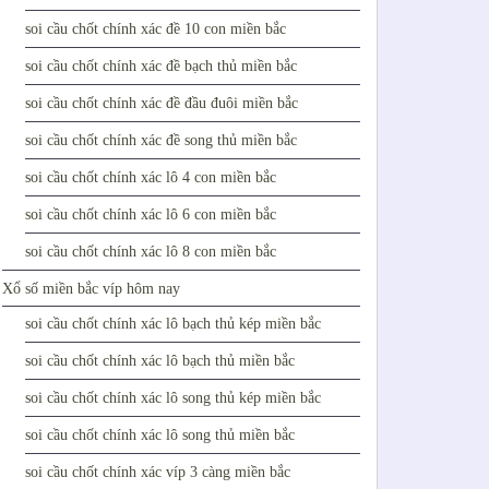
soi cầu chốt chính xác đề 10 con miền bắc
soi cầu chốt chính xác đề bạch thủ miền bắc
soi cầu chốt chính xác đề đầu đuôi miền bắc
soi cầu chốt chính xác đề song thủ miền bắc
soi cầu chốt chính xác lô 4 con miền bắc
soi cầu chốt chính xác lô 6 con miền bắc
soi cầu chốt chính xác lô 8 con miền bắc
Xổ số miền bắc víp hôm nay
soi cầu chốt chính xác lô bạch thủ kép miền bắc
soi cầu chốt chính xác lô bạch thủ miền bắc
soi cầu chốt chính xác lô song thủ kép miền bắc
soi cầu chốt chính xác lô song thủ miền bắc
soi cầu chốt chính xác víp 3 càng miền bắc