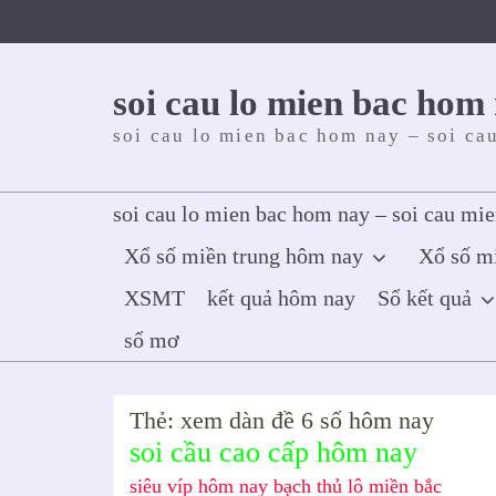
Skip
to
content
soi cau lo mien bac hom 
soi cau lo mien bac hom nay – soi ca
soi cau lo mien bac hom nay – soi cau mie
Xổ số miền trung hôm nay
Xổ số m
XSMT
kết quả hôm nay
Sổ kết quả
sổ mơ
Thẻ:
xem dàn đề 6 số hôm nay
soi cầu cao cấp hôm nay
siêu víp hôm nay bạch thủ lô miền bắc