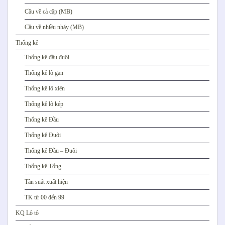
Cầu về cả cặp (MB)
Cầu về nhiều nháy (MB)
Thống kê
Thống kê đầu đuôi
Thống kê lô gan
Thống kê lô xiên
Thống kê lô kép
Thống kê Đầu
Thống kê Đuôi
Thống kê Đầu – Đuôi
Thống kê Tổng
Tần suất xuất hiện
TK từ 00 đến 99
KQ Lô tô