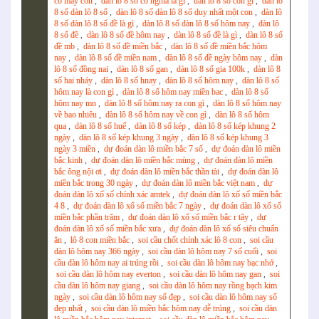
có mấy con
,
dàn lô 8 số có nghĩa là gì
,
dàn lô 8 số con gì
,
dàn lô
8 số dàn lô 8 số
,
dàn lô 8 số dàn lô 8 số duy nhất một con
,
dàn lô
8 số dàn lô 8 số đề là gì
,
dàn lô 8 số dàn lô 8 số hôm nay
,
dàn lô
8 số đề
,
dàn lô 8 số đề hôm nay
,
dàn lô 8 số đề là gì
,
dàn lô 8 số
đề mb
,
dàn lô 8 số đề miền bắc
,
dàn lô 8 số đề miền bắc hôm
nay
,
dàn lô 8 số đề miền nam
,
dàn lô 8 số đề ngày hôm nay
,
dàn
lô 8 số đồng nai
,
dàn lô 8 số gan
,
dàn lô 8 số gia 100k
,
dàn lô 8
số hai nháy
,
dàn lô 8 số hnay
,
dàn lô 8 số hôm nay
,
dàn lô 8 số
hôm nay là con gì
,
dàn lô 8 số hôm nay miền bac
,
dàn lô 8 số
hôm nay mn
,
dàn lô 8 số hôm nay ra con gì
,
dàn lô 8 số hôm nay
về bao nhiêu
,
dàn lô 8 số hôm nay về con gì
,
dàn lô 8 số hôm
qua
,
dàn lô 8 số huế
,
dàn lô 8 số kép
,
dàn lô 8 số kép khung 2
ngày
,
dàn lô 8 số kép khung 3 ngày
,
dàn lô 8 số kép khung 3
ngày 3 miền
,
dự đoán dàn lô miền bắc 7 số
,
dự đoán dàn lô miền
bắc kinh
,
dự đoán dàn lô miền bắc mùng
,
dự đoán dàn lô miền
bắc ông nội ơi
,
dự đoán dàn lô miền bắc thần tài
,
dự đoán dàn lô
miền bắc trong 30 ngày
,
dự đoán dàn lô miền bắc việt nam
,
dự
đoán dàn lô xổ số chính xác amtek
,
dự đoán dàn lô xổ số miền bắc
4 8
,
dự đoán dàn lô xổ số miền bắc 7 ngày
,
dự đoán dàn lô xổ số
miền bắc phần trăm
,
dự đoán dàn lô xổ số miền bắc r tây
,
dự
đoán dàn lô xổ số miền bắc xưa
,
dự đoán dàn lô xổ số siêu chuẩn
ăn
,
lô 8 con miền bắc
,
soi cầu chốt chính xác lô 8 con
,
soi cầu
dàn lô hôm nay 366 ngày
,
soi cầu dàn lô hôm nay 7 số cuối
,
soi
cầu dàn lô hôm nay ai trúng rồi
,
soi cầu dàn lô hôm nay bạc nhớ
,
soi cầu dàn lô hôm nay everton
,
soi cầu dàn lô hôm nay gan
,
soi
cầu dàn lô hôm nay giang
,
soi cầu dàn lô hôm nay rồng bạch kim
ngày
,
soi cầu dàn lô hôm nay số đẹp
,
soi cầu dàn lô hôm nay số
đẹp nhất
,
soi cầu dàn lô miền bắc hôm nay dễ trúng
,
soi cầu dàn