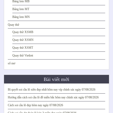
Bảng loto MB
Bảng loto MT
Bảng loto MN
Quay thử
Quay thử XSMB
Quay thử XSMN
Quay thử XSMT
Quay thử Vietlott
sổ mơ
Bài viết mới
Bí quyết soi cầu lô xiên đẹp nhất hôm nay víp chính xác ngày 07/08/2026
Hướng dẫn cách soi cầu lô đề miền bắc hôm nay chính xác ngày 07/08/2026
Cách soi cầu lô đẹp hôm nay ngày 07/08/2026