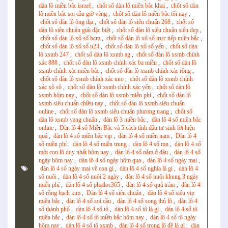
dàn lô miền bắc israel
,
chốt số dàn lô miền bắc khai
,
chốt số dàn
lô miền bắc soi cầu giờ vàng
,
chốt số dàn lô miền bắc tối nay
,
chốt số dàn lô ông địa
,
chốt số dàn lô siêu chuẩn 268
,
chốt số
dàn lô siêu chuẩn giải đặc biệt
,
chốt số dàn lô siêu chuẩn siêu đẹp
,
chốt số dàn lô xổ số hcm
,
chốt số dàn lô xổ số trực tiếp miền bắc
,
chốt số dàn lô xổ số u24
,
chốt số dàn lô xổ số yến
,
chốt số dàn
lô xsmb 247
,
chốt số dàn lô xsmb ag
,
chốt số dàn lô xsmb chính
xác 888
,
chốt số dàn lô xsmb chính xác ba miền
,
chốt số dàn lô
xsmb chính xác miền bắc
,
chốt số dàn lô xsmb chính xác rồng
,
chốt số dàn lô xsmb chính xác uno
,
chốt số dàn lô xsmb chính
xác xô sô
,
chốt số dàn lô xsmb chính xác yến
,
chốt số dàn lô
xsmb hôm nay
,
chốt số dàn lô xsmb miễn phí
,
chốt số dàn lô
xsmb siêu chuẩn chiều nay
,
chốt số dàn lô xsmb siêu chuẩn
online
,
chốt số dàn lô xsmb siêu chuẩn phương trang
,
chốt số
dàn lô xsmb yang chuẩn
,
dàn lô 3 miền bắc
,
dàn lô 4 số miền bắc
online
,
Dàn lô 4 số Miền Bắc và 5 cách tính đầu tư sinh lời hiệu
quả
,
dàn lô 4 số miền bắc vip
,
dàn lô 4 số miền nam
,
Dàn lô 4
số miền phí
,
dàn lô 4 số miền trung
,
dàn lô 4 số mn
,
dàn lô 4 số
một con lô duy nhất hôm nay
,
dàn lô 4 số nằm ở đâu
,
dàn lô 4 số
ngày hôm nay
,
dàn lô 4 số ngày hôm qua
,
dàn lô 4 số ngày mai
,
dàn lô 4 số ngày mai về con gì
,
dàn lô 4 số nghĩa là gì
,
dàn lô 4
số nuôi
,
dàn lô 4 số nuôi 2 ngày
,
dàn lô 4 số nuôi khung 3 ngày
miễn phí
,
dàn lô 4 số phatloc365
,
dàn lô 4 số quả trám
,
dàn lô 4
số rồng bạch kim
,
Dàn lô 4 số siêu chuẩn
,
dàn lô 4 số siêu vip
miền bắc
,
dàn lô 4 số soi cầu
,
dàn lô 4 số song thủ lô
,
dàn lô 4
số thành phố
,
dàn lô 4 số tô
,
dàn lô 4 số tô là gì
,
dàn lô 4 số tô
miền bắc
,
dàn lô 4 số tô miền bắc hôm nay
,
dàn lô 4 số tô ngày
hôm nay
,
dàn lô 4 số tô xsmb
,
dàn lô 4 số trong lô đề là gì
,
dàn