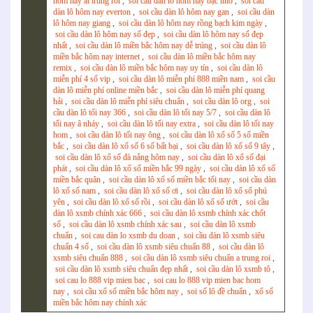
hôm nay ai trúng rồi
,
soi cầu dàn lô hôm nay bạc nhớ
,
soi cầu
dàn lô hôm nay everton
,
soi cầu dàn lô hôm nay gan
,
soi cầu dàn
lô hôm nay giang
,
soi cầu dàn lô hôm nay rồng bạch kim ngày
,
soi cầu dàn lô hôm nay số đẹp
,
soi cầu dàn lô hôm nay số đẹp
nhất
,
soi cầu dàn lô miền bắc hôm nay dễ trúng
,
soi cầu dàn lô
miền bắc hôm nay internet
,
soi cầu dàn lô miền bắc hôm nay
remix
,
soi cầu dàn lô miền bắc hôm nay uy tín
,
soi cầu dàn lô
miễn phí 4 số vip
,
soi cầu dàn lô miễn phí 888 miền nam
,
soi cầu
dàn lô miễn phí online miền bắc
,
soi cầu dàn lô miễn phí quang
hải
,
soi cầu dàn lô miễn phí siêu chuẩn
,
soi cầu dàn lô org
,
soi
cầu dàn lô tối nay 366
,
soi cầu dàn lô tối nay 5/7
,
soi cầu dàn lô
tối nay â nháy
,
soi cầu dàn lô tối nay extra
,
soi cầu dàn lô tối nay
hom
,
soi cầu dàn lô tối nay ông
,
soi cầu dàn lô xổ số 5 số miền
bắc
,
soi cầu dàn lô xổ số 6 số bất bại
,
soi cầu dàn lô xổ số 9 tây
,
soi cầu dàn lô xổ số đà nẵng hôm nay
,
soi cầu dàn lô xổ số đại
phát
,
soi cầu dàn lô xổ số miền bắc 99 ngày
,
soi cầu dàn lô xổ số
miền bắc quân
,
soi cầu dàn lô xổ số miền bắc tối nay
,
soi cầu dàn
lô xổ số nam
,
soi cầu dàn lô xổ số ơi
,
soi cầu dàn lô xổ số phú
yên
,
soi cầu dàn lô xổ số rồi
,
soi cầu dàn lô xổ số ướt
,
soi cầu
dàn lô xsmb chính xác 666
,
soi cầu dàn lô xsmb chính xác chốt
số
,
soi cầu dàn lô xsmb chính xác sau
,
soi cầu dàn lô xsmb
chuẩn
,
soi cau dàn lo xsmb du doan
,
soi cầu dàn lô xsmb siêu
chuẩn 4 số
,
soi cầu dàn lô xsmb siêu chuẩn 88
,
soi cầu dàn lô
xsmb siêu chuẩn 888
,
soi cầu dàn lô xsmb siêu chuẩn a trung roi
,
soi cầu dàn lô xsmb siêu chuẩn đẹp nhất
,
soi cầu dàn lô xsmb tô
,
soi cau lo 888 vip mien bac
,
soi cau lo 888 vip mien bac hom
nay
,
soi cầu xổ số miền bắc hôm nay
,
soi số lô đề chuẩn
,
xổ số
miền bắc hôm nay chính xác