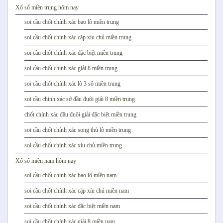
Xổ số miền trung hôm nay
soi cầu chốt chính xác bao lô miền trung
soi cầu chốt chính xác cặp xíu chủ miền trung
soi cầu chốt chính xác đặc biệt miền trung
soi cầu chốt chính xác giải 8 miền trung
soi cầu chốt chính xác lô 3 số miền trung
soi cầu chính xác sớ đầu đuôi giải 8 miền trung
chốt chính xác đầu đuôi giải đặc biệt miền trung
soi cầu chốt chính xác song thủ lô miền trung
soi cầu chốt chính xác xíu chủ miền trung
Xổ số miền nam hôm nay
soi cầu chốt chính xác bao lô miền nam
soi cầu chốt chính xác cặp xíu chủ miền nam
soi cầu chốt chính xác đặc biệt miền nam
soi cầu chốt chính xác giải 8 miền nam