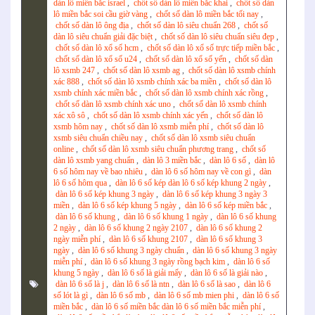
dàn lô miền bắc israel
,
chốt số dàn lô miền bắc khai
,
chốt số dàn
lô miền bắc soi cầu giờ vàng
,
chốt số dàn lô miền bắc tối nay
,
chốt số dàn lô ông địa
,
chốt số dàn lô siêu chuẩn 268
,
chốt số
dàn lô siêu chuẩn giải đặc biệt
,
chốt số dàn lô siêu chuẩn siêu đẹp
,
chốt số dàn lô xổ số hcm
,
chốt số dàn lô xổ số trực tiếp miền bắc
,
chốt số dàn lô xổ số u24
,
chốt số dàn lô xổ số yến
,
chốt số dàn
lô xsmb 247
,
chốt số dàn lô xsmb ag
,
chốt số dàn lô xsmb chính
xác 888
,
chốt số dàn lô xsmb chính xác ba miền
,
chốt số dàn lô
xsmb chính xác miền bắc
,
chốt số dàn lô xsmb chính xác rồng
,
chốt số dàn lô xsmb chính xác uno
,
chốt số dàn lô xsmb chính
xác xô sô
,
chốt số dàn lô xsmb chính xác yến
,
chốt số dàn lô
xsmb hôm nay
,
chốt số dàn lô xsmb miễn phí
,
chốt số dàn lô
xsmb siêu chuẩn chiều nay
,
chốt số dàn lô xsmb siêu chuẩn
online
,
chốt số dàn lô xsmb siêu chuẩn phương trang
,
chốt số
dàn lô xsmb yang chuẩn
,
dàn lô 3 miền bắc
,
dàn lô 6 số
,
dàn lô
6 số hôm nay về bao nhiêu
,
dàn lô 6 số hôm nay về con gì
,
dàn
lô 6 số hôm qua
,
dàn lô 6 số kép dàn lô 6 số kép khung 2 ngày
,
dàn lô 6 số kép khung 3 ngày
,
dàn lô 6 số kép khung 3 ngày 3
miền
,
dàn lô 6 số kép khung 5 ngày
,
dàn lô 6 số kép miền bắc
,
dàn lô 6 số khung
,
dàn lô 6 số khung 1 ngày
,
dàn lô 6 số khung
2 ngày
,
dàn lô 6 số khung 2 ngày 2107
,
dàn lô 6 số khung 2
ngày miễn phí
,
dàn lô 6 số khung 2107
,
dàn lô 6 số khung 3
ngày
,
dàn lô 6 số khung 3 ngày chuẩn
,
dàn lô 6 số khung 3 ngày
miễn phí
,
dàn lô 6 số khung 3 ngày rồng bạch kim
,
dàn lô 6 số
khung 5 ngày
,
dàn lô 6 số là giải mấy
,
dàn lô 6 số là giải nào
,
dàn lô 6 số là j
,
dàn lô 6 số là ntn
,
dàn lô 6 số là sao
,
dàn lô 6
số lót là gì
,
dàn lô 6 số mb
,
dàn lô 6 số mb mien phi
,
dàn lô 6 số
miền bắc
,
dàn lô 6 số miền bắc dàn lô 6 số miền bắc miễn phí
,