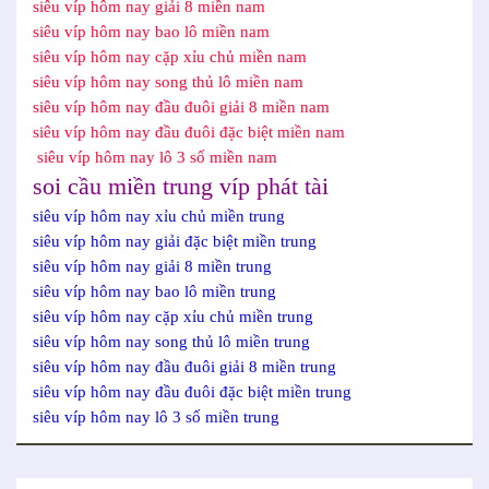
siêu víp hôm nay giải 8 miền nam
siêu víp hôm nay bao lô miền nam
siêu víp hôm nay cặp xỉu chủ miền nam
siêu víp hôm nay song thủ lô miền nam
siêu víp hôm nay đầu đuôi giải 8 miền nam
siêu víp hôm nay đầu đuôi đặc biệt miền nam
siêu víp hôm nay lô 3 số miền nam
soi cầu miền trung víp phát tài
siêu víp hôm nay xỉu chủ miền trung
siêu víp hôm nay giải đặc biệt miền trung
siêu víp hôm nay giải 8 miền trung
siêu víp hôm nay bao lô miền trung
siêu víp hôm nay cặp xỉu chủ miền trung
siêu víp hôm nay song thủ lô miền trung
siêu víp hôm nay đầu đuôi giải 8 miền trung
siêu víp hôm nay đầu đuôi đặc biệt miền trung
siêu víp hôm nay lô 3 số miền trung