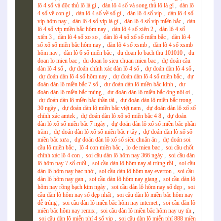
lô 4 số và độc thủ lô là gì
,
dàn lô 4 số và song thủ lô là gì
,
dàn lô
4 số về con gì
,
dàn lô 4 số về số gì
,
dàn lô 4 số vip
,
dàn lô 4 số
vip hôm nay
,
dàn lô 4 số vip là gì
,
dàn lô 4 số vip miền bắc
,
dàn
lô 4 số vip miền bắc hôm nay
,
dàn lô 4 số xiên 2
,
dàn lô 4 số
xiên 3
,
dàn lô 4 số xo so
,
dàn lô 4 số xổ số miền bắc
,
dàn lô 4
số xổ số miền bắc hôm nay
,
dàn lô 4 số xsmb
,
dàn lô 4 số xsmb
hôm nay
,
dàn lô 6 số miền bắc
,
du doan lo bach thu 101010
,
du
doan lo mien bac
,
du doan lo sieu chuan mien bac
,
dự đoán cầu
dàn lô 4 số
,
dự đoán chính xác dàn lô 4 số
,
dự đoán dàn lô 4 số
,
dự đoán dàn lô 4 số hôm nay
,
dự đoán dàn lô 4 số miền bắc
,
dự
đoán dàn lô miền bắc 7 số
,
dự đoán dàn lô miền bắc kinh
,
dự
đoán dàn lô miền bắc mùng
,
dự đoán dàn lô miền bắc ông nội ơi
,
dự đoán dàn lô miền bắc thần tài
,
dự đoán dàn lô miền bắc trong
30 ngày
,
dự đoán dàn lô miền bắc việt nam
,
dự đoán dàn lô xổ số
chính xác amtek
,
dự đoán dàn lô xổ số miền bắc 4 8
,
dự đoán
dàn lô xổ số miền bắc 7 ngày
,
dự đoán dàn lô xổ số miền bắc phần
trăm
,
dự đoán dàn lô xổ số miền bắc r tây
,
dự đoán dàn lô xổ số
miền bắc xưa
,
dự đoán dàn lô xổ số siêu chuẩn ăn
,
dự đoán soi
cầu lô miền bắc
,
lô 4 con miền bắc
,
lo de mien bac
,
soi cầu chốt
chính xác lô 4 con
,
soi cầu dàn lô hôm nay 366 ngày
,
soi cầu dàn
lô hôm nay 7 số cuối
,
soi cầu dàn lô hôm nay ai trúng rồi
,
soi cầu
dàn lô hôm nay bạc nhớ
,
soi cầu dàn lô hôm nay everton
,
soi cầu
dàn lô hôm nay gan
,
soi cầu dàn lô hôm nay giang
,
soi cầu dàn lô
hôm nay rồng bạch kim ngày
,
soi cầu dàn lô hôm nay số đẹp
,
soi
cầu dàn lô hôm nay số đẹp nhất
,
soi cầu dàn lô miền bắc hôm nay
dễ trúng
,
soi cầu dàn lô miền bắc hôm nay internet
,
soi cầu dàn lô
miền bắc hôm nay remix
,
soi cầu dàn lô miền bắc hôm nay uy tín
,
soi cầu dàn lô miễn phí 4 số vip
,
soi cầu dàn lô miễn phí 888 miền