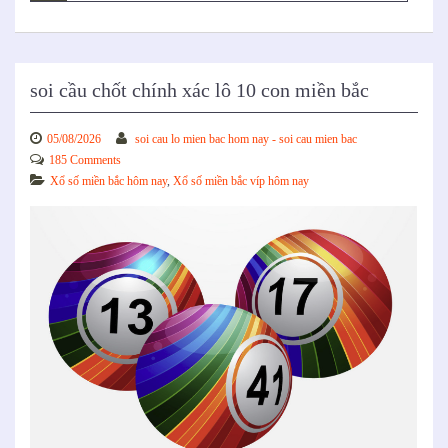
soi cầu chốt chính xác lô 10 con miền bắc
05/08/2026
soi cau lo mien bac hom nay - soi cau mien bac
185 Comments
Xổ số miền bắc hôm nay
,
Xổ số miền bắc víp hôm nay