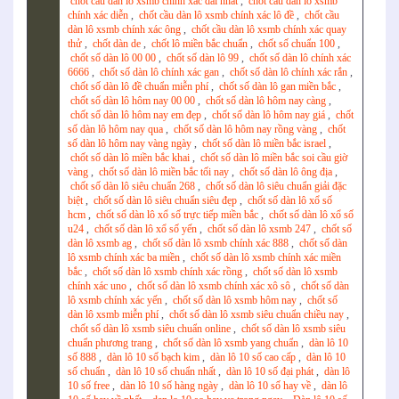
chốt cầu dàn lô xsmb chính xác dài nhất
,
chốt cầu dàn lô xsmb
chính xác diễn
,
chốt cầu dàn lô xsmb chính xác lô đề
,
chốt cầu
dàn lô xsmb chính xác ông
,
chốt cầu dàn lô xsmb chính xác quay
thử
,
chốt dàn de
,
chốt lô miền bắc chuẩn
,
chốt số chuẩn 100
,
chốt số dàn lô 00 00
,
chốt số dàn lô 99
,
chốt số dàn lô chính xác
6666
,
chốt số dàn lô chính xác gan
,
chốt số dàn lô chính xác rắn
,
chốt số dàn lô đề chuẩn miễn phí
,
chốt số dàn lô gan miền bắc
,
chốt số dàn lô hôm nay 00 00
,
chốt số dàn lô hôm nay càng
,
chốt số dàn lô hôm nay em đẹp
,
chốt số dàn lô hôm nay giá
,
chốt
số dàn lô hôm nay qua
,
chốt số dàn lô hôm nay rồng vàng
,
chốt
số dàn lô hôm nay vàng ngày
,
chốt số dàn lô miền bắc israel
,
chốt số dàn lô miền bắc khai
,
chốt số dàn lô miền bắc soi cầu giờ
vàng
,
chốt số dàn lô miền bắc tối nay
,
chốt số dàn lô ông địa
,
chốt số dàn lô siêu chuẩn 268
,
chốt số dàn lô siêu chuẩn giải đặc
biệt
,
chốt số dàn lô siêu chuẩn siêu đẹp
,
chốt số dàn lô xổ số
hcm
,
chốt số dàn lô xổ số trực tiếp miền bắc
,
chốt số dàn lô xổ số
u24
,
chốt số dàn lô xổ số yến
,
chốt số dàn lô xsmb 247
,
chốt số
dàn lô xsmb ag
,
chốt số dàn lô xsmb chính xác 888
,
chốt số dàn
lô xsmb chính xác ba miền
,
chốt số dàn lô xsmb chính xác miền
bắc
,
chốt số dàn lô xsmb chính xác rồng
,
chốt số dàn lô xsmb
chính xác uno
,
chốt số dàn lô xsmb chính xác xô sô
,
chốt số dàn
lô xsmb chính xác yến
,
chốt số dàn lô xsmb hôm nay
,
chốt số
dàn lô xsmb miễn phí
,
chốt số dàn lô xsmb siêu chuẩn chiều nay
,
chốt số dàn lô xsmb siêu chuẩn online
,
chốt số dàn lô xsmb siêu
chuẩn phương trang
,
chốt số dàn lô xsmb yang chuẩn
,
dàn lô 10
số 888
,
dàn lô 10 số bạch kim
,
dàn lô 10 số cao cấp
,
dàn lô 10
số chuẩn
,
dàn lô 10 số chuẩn nhất
,
dàn lô 10 số đại phát
,
dàn lô
10 số free
,
dàn lô 10 số hàng ngày
,
dàn lô 10 số hay về
,
dàn lô