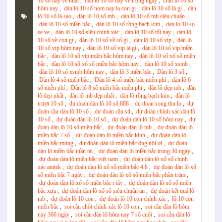
10 số hay về nhất
,
dan lo 10 so hay ve trong ngay
,
Dàn lô 10 số
hôm nay
,
dàn lô 10 số hom nay la con gi
,
dàn lô 10 số là gì
,
dàn
lô 10 số là sao
,
dàn lô 10 số mb
,
dàn lô 10 số mb siêu chuẩn
,
dàn lô 10 số miền bắc
,
dàn lô 10 số rồng bạch kim
,
dan lo 10 so
se ve
,
dàn lô 10 số siêu chính xác
,
dàn lô 10 số tối nay
,
dàn lô
10 số về con gì
,
dàn lô 10 số về số gì
,
dàn lô 10 số vip
,
dàn lô
10 số vip hôm nay
,
dàn lô 10 số vip là gì
,
dàn lô 10 số vip miền
bắc
,
dàn lô 10 số vip miền bắc hôm nay
,
dàn lô 10 số xổ số miền
bắc
,
dàn lô 10 số xổ số miền bắc hôm nay
,
dàn lô 10 số xsmb
,
dàn lô 10 số xsmb hôm nay
,
dàn lô 3 miền bắc
,
Dàn lô 3 số
,
Dàn lô 4 số miền bắc
,
Dàn lô 4 số miền bắc miễn phí
,
dàn lô 6
số miễn phí
,
Dàn lô 8 số miền bắc miễn phí
,
dàn lô đẹp mb
,
dàn
lô đẹp nhất
,
dàn lô mb đẹp nhất
,
dàn lô rồng bạch kim
,
dàn lô
trượt 10 số
,
du doan dàn lô 10 số 888
,
du doan song thu lo
,
dự
đoán cầu dàn lô 10 số
,
dự đoán cầu stl
,
dự đoán chính xác dàn lô
10 số
,
dự đoán dàn lô 10 số
,
dự đoán dàn lô 10 số hôm nay
,
dự
đoán dàn lô 10 số miền bắc
,
dự đoán dàn lô mb
,
dự đoán dàn lô
miền bắc 7 số
,
dự đoán dàn lô miền bắc kinh
,
dự đoán dàn lô
miền bắc mùng
,
dự đoán dàn lô miền bắc ông nội ơi
,
dự đoán
dàn lô miền bắc thần tài
,
dự đoán dàn lô miền bắc trong 30 ngày
,
dự đoán dàn lô miền bắc việt nam
,
dự đoán dàn lô xổ số chính
xác amtek
,
dự đoán dàn lô xổ số miền bắc 4 8
,
dự đoán dàn lô xổ
số miền bắc 7 ngày
,
dự đoán dàn lô xổ số miền bắc phần trăm
,
dự đoán dàn lô xổ số miền bắc r tây
,
dự đoán dàn lô xổ số miền
bắc xưa
,
dự đoán dàn lô xổ số siêu chuẩn ăn
,
dự đoán kết quả lô
mb
,
dự đoán lô 10 con
,
dự đoán lô 10 con chính xác
,
lô 10 con
miền bắc
,
soi cầu chốt chính xác lô 10 con
,
soi cầu dàn lô hôm
nay 366 ngày
,
soi cầu dàn lô hôm nay 7 số cuối
,
soi cầu dàn lô