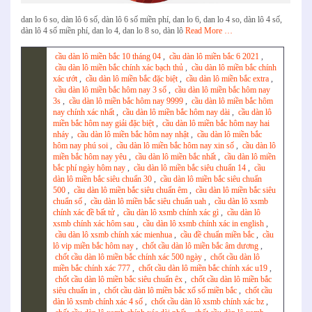
dan lo 6 so, dàn lô 6 số, dàn lô 6 số miền phí, dan lo 6, dan lo 4 so, dàn lô 4 số,
dàn lô 4 số miền phí, dan lo 4, dan lo 8 so, dàn lô
Read More …
cầu dàn lô miền bắc 10 tháng 04
,
cầu dàn lô miền bắc 6 2021
,
cầu dàn lô miền bắc chính xác bạch thủ
,
cầu dàn lô miền bắc chính
xác ướt
,
cầu dàn lô miền bắc đặc biệt
,
cầu dàn lô miền bắc extra
,
cầu dàn lô miền bắc hôm nay 3 số
,
cầu dàn lô miền bắc hôm nay
3s
,
cầu dàn lô miền bắc hôm nay 9999
,
cầu dàn lô miền bắc hôm
nay chính xác nhất
,
cầu dàn lô miền bắc hôm nay dài
,
cầu dàn lô
miền bắc hôm nay giải đặc biệt
,
cầu dàn lô miền bắc hôm nay hai
nháy
,
cầu dàn lô miền bắc hôm nay nhật
,
cầu dàn lô miền bắc
hôm nay phú soi
,
cầu dàn lô miền bắc hôm nay xin số
,
cầu dàn lô
miền bắc hôm nay yêu
,
cầu dàn lô miền bắc nhất
,
cầu dàn lô miền
bắc phí ngày hôm nay
,
cầu dàn lô miền bắc siêu chuẩn 14
,
cầu
dàn lô miền bắc siêu chuẩn 30
,
cầu dàn lô miền bắc siêu chuẩn
500
,
cầu dàn lô miền bắc siêu chuẩn êm
,
cầu dàn lô miền bắc siêu
chuẩn số
,
cầu dàn lô miền bắc siêu chuẩn uah
,
cầu dàn lô xsmb
chính xác đề bất tử
,
cầu dàn lô xsmb chính xác gì
,
cầu dàn lô
xsmb chính xác hôm sau
,
cầu dàn lô xsmb chính xác in english
,
cầu dàn lô xsmb chính xác mienhua
,
cầu đề chuẩn miền bắc
,
cầu
lô vip miền bắc hôm nay
,
chốt cầu dàn lô miền bắc âm dương
,
chốt cầu dàn lô miền bắc chính xác 500 ngày
,
chốt cầu dàn lô
miền bắc chính xác 777
,
chốt cầu dàn lô miền bắc chính xác u19
,
chốt cầu dàn lô miền bắc siêu chuẩn êx
,
chốt cầu dàn lô miền bắc
siêu chuẩn in
,
chốt cầu dàn lô miền bắc xổ số miền bắc
,
chốt cầu
dàn lô xsmb chính xác 4 số
,
chốt cầu dàn lô xsmb chính xác bz
,