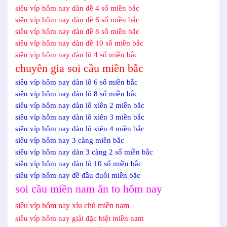
siêu víp hôm nay dàn đề 4 số miền bắc
siêu víp hôm nay dàn đề 6 số miền bắc
siêu víp hôm nay dàn đề 8 số miền bắc
siêu víp hôm nay dàn đề 10 số miền bắc
siêu víp hôm nay dàn lô 4 số miền bắc
chuyên gia soi cầu miền bắc
siêu víp hôm nay dàn lô 6 số miền bắc
siêu víp hôm nay dàn lô 8 số miền bắc
siêu víp hôm nay dàn lô xiên 2 miền bắc
siêu víp hôm nay dàn lô xiên 3 miền bắc
siêu víp hôm nay dàn lô xiên 4 miền bắc
siêu víp hôm nay 3 càng miền bắc
siêu víp hôm nay dàn 3 càng 2 số miền bắc
siêu víp hôm nay dàn lô 10 số miền bắc
siêu víp hôm nay đề đầu đuôi miền bắc
soi cầu miền nam ăn to hôm nay
siêu víp hôm nay xỉu chủ miền nam
siêu víp hôm nay giải đặc biệt miền nam