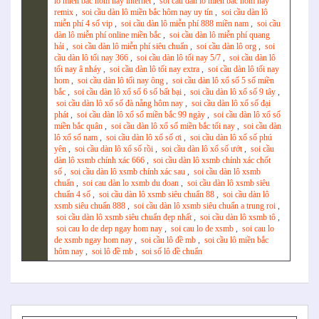
lô miền bắc hôm nay internet
,
soi cầu dàn lô miền bắc hôm nay
remix
,
soi cầu dàn lô miền bắc hôm nay uy tín
,
soi cầu dàn lô
miễn phí 4 số vip
,
soi cầu dàn lô miễn phí 888 miền nam
,
soi cầu
dàn lô miễn phí online miền bắc
,
soi cầu dàn lô miễn phí quang
hải
,
soi cầu dàn lô miễn phí siêu chuẩn
,
soi cầu dàn lô org
,
soi
cầu dàn lô tối nay 366
,
soi cầu dàn lô tối nay 5/7
,
soi cầu dàn lô
tối nay â nháy
,
soi cầu dàn lô tối nay extra
,
soi cầu dàn lô tối nay
hom
,
soi cầu dàn lô tối nay ông
,
soi cầu dàn lô xổ số 5 số miền
bắc
,
soi cầu dàn lô xổ số 6 số bất bại
,
soi cầu dàn lô xổ số 9 tây
,
soi cầu dàn lô xổ số đà nẵng hôm nay
,
soi cầu dàn lô xổ số đại
phát
,
soi cầu dàn lô xổ số miền bắc 99 ngày
,
soi cầu dàn lô xổ số
miền bắc quân
,
soi cầu dàn lô xổ số miền bắc tối nay
,
soi cầu dàn
lô xổ số nam
,
soi cầu dàn lô xổ số ơi
,
soi cầu dàn lô xổ số phú
yên
,
soi cầu dàn lô xổ số rồi
,
soi cầu dàn lô xổ số ướt
,
soi cầu
dàn lô xsmb chính xác 666
,
soi cầu dàn lô xsmb chính xác chốt
số
,
soi cầu dàn lô xsmb chính xác sau
,
soi cầu dàn lô xsmb
chuẩn
,
soi cau dàn lo xsmb du doan
,
soi cầu dàn lô xsmb siêu
chuẩn 4 số
,
soi cầu dàn lô xsmb siêu chuẩn 88
,
soi cầu dàn lô
xsmb siêu chuẩn 888
,
soi cầu dàn lô xsmb siêu chuẩn a trung roi
,
soi cầu dàn lô xsmb siêu chuẩn đẹp nhất
,
soi cầu dàn lô xsmb tô
,
soi cau lo de dep ngay hom nay
,
soi cau lo de xsmb
,
soi cau lo
de xsmb ngay hom nay
,
soi cầu lô đề mb
,
soi cầu lô miền bắc
hôm nay
,
soi lô đề mb
,
soi số lô đề chuẩn