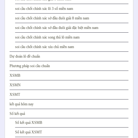
soi cầu chốt chính xác lô 3 số miền nam
soi cầu chốt chính xác sớ đầu đuôi giải 8 miền nam
soi cầu chốt chính xác sớ đầu đuôi giải đặc biệt miền nam
soi cầu chốt chính xác song thủ lô miền nam
soi cầu chốt chính xác xíu chủ miền nam
Dự đoán lô đề chuẩn
Phương pháp soi cầu chuẩn
XSMB
XSMN
XSMT
kết quả hôm nay
Sổ kết quả
Sổ kết quả XSMB
Sổ kết quả XSMT