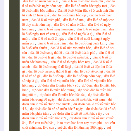
dàn lô 6 số miền bắc là gì
,
dàn lô 6 số miền bắc miễn phí
,
dàn lô
6 số miền bắc ngày hôm nay
,
dàn lô 6 số miền bắc ngày mai
,
dàn
lô 6 số miền bắc online
,
Dàn lô 6 số Miền Bắc và 5 cách tính đầu
tư sinh lời hiệu quả
,
dàn lô 6 số miền bắc vip
,
dàn lô 6 số miền
nam
,
dàn lô 6 số miễn phí
,
dàn lô 6 số mn
,
dàn lô 6 số một con
lô duy nhất hôm nay
,
dàn lô 6 số nằm ở đâu
,
dàn lô 6 số ngày
hôm nay
,
dàn lô 6 số ngày hôm qua
,
dàn lô 6 số ngày mai
,
dàn
lô 6 số ngày mai về con gì
,
dàn lô 6 số nghĩa là gì
,
dàn lô 6 số
nuôi
,
dàn lô 6 số nuôi 2 ngày
,
dàn lô 6 số nuôi khung 3 ngày
miễn phí
,
dàn lô 6 số quả trám
,
dàn lô 6 số rồng bạch kim
,
dàn
lô 6 số siêu chuẩn
,
dàn lô 6 số siêu vip miền bắc
,
dàn lô 6 số soi
cầu
,
dàn lô 6 số song thủ lô
,
dàn lô 6 số thành phố
,
dàn lô 6 số
tô
,
dàn lô 6 số tô là gì
,
dàn lô 6 số tô miền bắc
,
dàn lô 6 số tô
miền bắc hôm nay
,
dàn lô 6 số tô ngày hôm nay
,
dàn lô 6 số tô
xsmb
,
dàn lô 6 số trong lô đề là gì
,
dàn lô 6 số và độc thủ lô là
gì
,
dàn lô 6 số và song thủ lô là gì
,
dàn lô 6 số về con gì
,
dàn lô
6 số về số gì
,
dàn lô 6 số vip
,
dàn lô 6 số vip hôm nay
,
dàn lô 6
số vip là gì
,
dàn lô 6 số vip miền bắc
,
dàn lô 6 số vip miền bắc
hôm nay
,
dự đoán dàn lô miền bắc 7 số
,
dự đoán dàn lô miền bắc
kinh
,
dự đoán dàn lô miền bắc mùng
,
dự đoán dàn lô miền bắc
ông nội ơi
,
dự đoán dàn lô miền bắc thần tài
,
dự đoán dàn lô
miền bắc trong 30 ngày
,
dự đoán dàn lô miền bắc việt nam
,
dự
đoán dàn lô xổ số chính xác amtek
,
dự đoán dàn lô xổ số miền bắc
4 8
,
dự đoán dàn lô xổ số miền bắc 7 ngày
,
dự đoán dàn lô xổ số
miền bắc phần trăm
,
dự đoán dàn lô xổ số miền bắc r tây
,
dự
đoán dàn lô xổ số miền bắc xưa
,
dự đoán dàn lô xổ số siêu chuẩn
ăn
,
lô 6 con miền bắc
,
lo to mien bac hom nay mien phi
,
soi cầu
chốt chính xác lô 6 con
,
soi cầu dàn lô hôm nay 366 ngày
,
soi