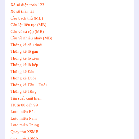
Xổ số điện toán 123
Xổ số thần tài
Cầu bạch thủ (MB)
Cầu lật liên tục (MB)
Cầu về cả cặp (MB)
Cầu về nhiều nháy (MB)
Thống kê đầu đuôi
Thống kê lô gan
Thống kê lô xiên
Thống kê lô kép
Thống kê Đầu
Thống kê Đuôi
Thống kê Đầu – Đuôi
Thống kê Tổng
Tần suất xuất hiện
TK từ 00 đến 99
Loto miền Bắc
Loto miền Nam
Loto miền Trung
Quay thử XSMB
Quay thử XSMN