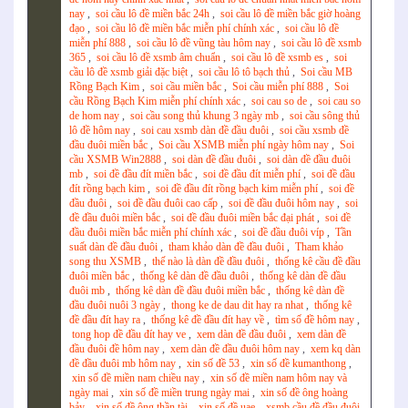
nay
,
soi cầu lô đề miền bắc 24h
,
soi cầu lô đề miền bắc giờ hoàng
đạo
,
soi cầu lô đề miền bắc miễn phí chính xác
,
soi cầu lô đề
miễn phí 888
,
soi cầu lô đề vũng tàu hôm nay
,
soi cầu lô đề xsmb
365
,
soi cầu lô đề xsmb âm chuẩn
,
soi cầu lô đề xsmb es
,
soi
cầu lô đề xsmb giải đặc biệt
,
soi cầu lô tô bạch thủ
,
Soi cầu MB
Rồng Bạch Kim
,
soi cầu miền bắc
,
Soi cầu miễn phí 888
,
Soi
cầu Rồng Bạch Kim miễn phí chính xác
,
soi cau so de
,
soi cau so
de hom nay
,
soi cầu song thủ khung 3 ngày mb
,
soi cầu sông thủ
lô đề hôm nay
,
soi cau xsmb dàn đề đầu đuôi
,
soi cầu xsmb đề
đầu đuôi miền bắc
,
Soi cầu XSMB miễn phí ngày hôm nay
,
Soi
cầu XSMB Win2888
,
soi dàn đề đầu đuôi
,
soi dàn đề đầu đuôi
mb
,
soi đề đầu đít miền bắc
,
soi đề đầu đít miễn phí
,
soi đề đầu
đít rồng bạch kim
,
soi đề đầu đít rồng bạch kim miễn phí
,
soi đề
đầu đuôi
,
soi đề đầu đuôi cao cấp
,
soi đề đầu đuôi hôm nay
,
soi
đề đầu đuôi miền bắc
,
soi đề đầu đuôi miền bắc đại phát
,
soi đề
đầu đuôi miền bắc miễn phí chính xác
,
soi đề đầu đuôi víp
,
Tần
suất dàn đề đầu đuôi
,
tham khảo dàn đề đầu đuôi
,
Tham khảo
song thu XSMB
,
thế nào là dàn đề đầu đuôi
,
thống kê cầu đề đầu
đuôi miền bắc
,
thống kê dàn đề đầu đuôi
,
thống kê dàn đề đầu
đuôi mb
,
thống kê dàn đề đầu đuôi miền bắc
,
thống kê dàn đề
đầu đuôi nuôi 3 ngày
,
thong ke de dau dit hay ra nhat
,
thống kê
đề đầu đít hay ra
,
thống kê đề đầu đít hay về
,
tìm số đề hôm nay
,
tong hop đề đầu đít hay ve
,
xem dàn đề đầu đuôi
,
xem dàn đề
đầu đuôi đề hôm nay
,
xem dàn đề đầu đuôi hôm nay
,
xem kq dàn
đề đầu đuôi mb hôm nay
,
xin số đề 53
,
xin số đề kumanthong
,
xin số đề miền nam chiều nay
,
xin số đề miền nam hôm nay và
ngày mai
,
xin số đề miền trung ngày mai
,
xin số đề ông hoàng
bảy
,
xin số đề ông thần tài
,
xin số đề uae
,
xsmb cầu đề đầu đuôi