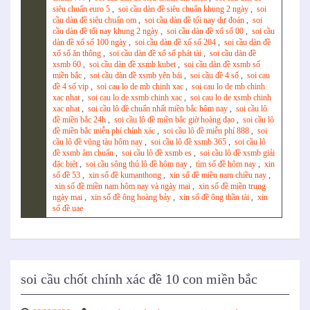
siêu chuẩn euro 5
,
soi cầu dàn đề siêu chuẩn khung 2 ngày
,
soi
cầu dàn đề siêu chuẩn om
,
soi cầu dàn đề tối nay dự đoán
,
soi
cầu dàn đề tối nay khung 2 ngày
,
soi cầu dàn đề xổ số 00
,
soi cầu
dàn đề xổ số 100 ngày
,
soi cầu dàn đề xổ số 204
,
soi cầu dàn đề
xổ số ăn thông
,
soi cầu dàn đề xổ số phát tài
,
soi cầu dàn đề
xsmb 60
,
soi cầu dàn đề xsmb kubet
,
soi cầu dàn đề xsmb số
miền bắc
,
soi cầu dàn đề xsmb yên bái
,
soi cầu đề 4 số
,
soi cau
đề 4 số vip
,
soi cau lo de mb chinh xac
,
soi cau lo de mb chinh
xac nhat
,
soi cau lo de xsmb chinh xac
,
soi cau lo de xsmb chinh
xac nhat
,
soi cầu lô đề chuẩn nhất miền bắc hôm nay
,
soi cầu lô
đề miền bắc 24h
,
soi cầu lô đề miền bắc giờ hoàng đạo
,
soi cầu lô
đề miền bắc miễn phí chính xác
,
soi cầu lô đề miễn phí 888
,
soi
cầu lô đề vũng tàu hôm nay
,
soi cầu lô đề xsmb 365
,
soi cầu lô
đề xsmb âm chuẩn
,
soi cầu lô đề xsmb es
,
soi cầu lô đề xsmb giải
đặc biệt
,
soi cầu sông thủ lô đề hôm nay
,
tìm số đề hôm nay
,
xin
số đề 53
,
xin số đề kumanthong
,
xin số đề miền nam chiều nay
,
xin số đề miền nam hôm nay và ngày mai
,
xin số đề miền trung
ngày mai
,
xin số đề ông hoàng bảy
,
xin số đề ông thần tài
,
xin
số đề uae
soi cầu chốt chính xác đề 10 con miền bắc