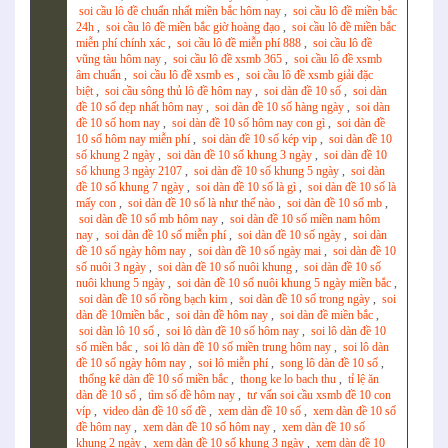
soi cầu lô đề chuẩn nhất miền bắc hôm nay
,
soi cầu lô đề miền bắc
24h
,
soi cầu lô đề miền bắc giờ hoàng đạo
,
soi cầu lô đề miền bắc
miễn phí chính xác
,
soi cầu lô đề miễn phí 888
,
soi cầu lô đề
vũng tàu hôm nay
,
soi cầu lô đề xsmb 365
,
soi cầu lô đề xsmb
âm chuẩn
,
soi cầu lô đề xsmb es
,
soi cầu lô đề xsmb giải đặc
biệt
,
soi cầu sông thủ lô đề hôm nay
,
soi dàn đề 10 số
,
soi dàn
đề 10 số đẹp nhất hôm nay
,
soi dàn đề 10 số hàng ngày
,
soi dàn
đề 10 số hom nay
,
soi dàn đề 10 số hôm nay con gì
,
soi dàn đề
10 số hôm nay miễn phí
,
soi dàn đề 10 số kép vip
,
soi dàn đề 10
số khung 2 ngày
,
soi dàn đề 10 số khung 3 ngày
,
soi dàn đề 10
số khung 3 ngày 2107
,
soi dàn đề 10 số khung 5 ngày
,
soi dàn
đề 10 số khung 7 ngày
,
soi dàn đề 10 số là gì
,
soi dàn đề 10 số là
mấy con
,
soi dàn đề 10 số là như thế nào
,
soi dàn đề 10 số mb
,
soi dàn đề 10 số mb hôm nay
,
soi dàn đề 10 số miền nam hôm
nay
,
soi dàn đề 10 số miễn phí
,
soi dàn đề 10 số ngày
,
soi dàn
đề 10 số ngày hôm nay
,
soi dàn đề 10 số ngày mai
,
soi dàn đề 10
số nuôi 3 ngày
,
soi dàn đề 10 số nuôi khung
,
soi dàn đề 10 số
nuôi khung 5 ngày
,
soi dàn đề 10 số nuôi khung 5 ngày miền bắc
,
soi dàn đề 10 số rồng bạch kim
,
soi dàn đề 10 số trong ngày
,
soi
dàn đề 10miền bắc
,
soi dàn đề hôm nay
,
soi dàn đề miền bắc
,
soi dàn lô 10 số
,
soi lô dàn đề 10 số hôm nay
,
soi lô dàn đề 10
số miền bắc
,
soi lô dàn đề 10 số miền trung hôm nay
,
soi lô dàn
đề 10 số ngày hôm nay
,
soi lô miễn phí
,
song lô dàn đề 10 số
,
thống kê dàn đề 10 số miền bắc
,
thong ke lo bach thu
,
tỉ lệ ăn
dàn đề 10 số
,
tìm số đề hôm nay
,
tư vấn soi cầu xsmb đề 10 con
víp
,
video dàn đề 10 số đề
,
xem dàn đề 10 số
,
xem dàn đề 10 số
đề hôm nay
,
xem dàn đề 10 số hôm nay
,
xem dàn đề 10 số
khung 2 ngày
,
xem dàn đề 10 số khung 3 ngày
,
xem dàn đề 10