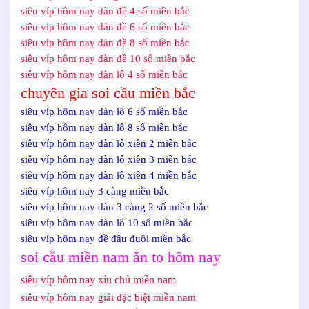
siêu víp hôm nay dàn đề 4 số miền bắc
siêu víp hôm nay dàn đề 6 số miền bắc
siêu víp hôm nay dàn đề 8 số miền bắc
siêu víp hôm nay dàn đề 10 số miền bắc
siêu víp hôm nay dàn lô 4 số miền bắc
chuyên gia soi cầu miền bắc
siêu víp hôm nay dàn lô 6 số miền bắc
siêu víp hôm nay dàn lô 8 số miền bắc
siêu víp hôm nay dàn lô xiên 2 miền bắc
siêu víp hôm nay dàn lô xiên 3 miền bắc
siêu víp hôm nay dàn lô xiên 4 miền bắc
siêu víp hôm nay 3 càng miền bắc
siêu víp hôm nay dàn 3 càng 2 số miền bắc
siêu víp hôm nay dàn lô 10 số miền bắc
siêu víp hôm nay đề đầu đuôi miền bắc
soi cầu miền nam ăn to hôm nay
siêu víp hôm nay xỉu chủ miền nam
siêu víp hôm nay giải đặc biệt miền nam