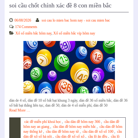
soi cầu chốt chính xác đề 8 con miền bắc
06/08/2026
soi cau lo mien bac hom nay - soi cau mien bac
174 Comments
Xổ số miền bắc hôm nay
,
Xổ số miền bắc víp hôm nay
dàn de 4 số, dàn đề 10 số bất bại khung 3 ngày, dàn đề 36 số miền bắc, dàn đề 36
số bất bại thắng liên tục, dan đề 50, dàn de 4 số miễn phí, dàn đề 50
Read More …
các đề miễn phí khoá học
,
cầu dàn đề hôm nay 366
,
cầu dàn đề
hôm nay an giang
,
cầu dàn đề hôm nay miền bắc
,
cầu dàn đề hôm
nay thống kê
,
cầu dàn đề hôm nay tử
,
cầu dàn đề xổ số 100
,
cầu
dàn đề xổ số hà nội
,
cầu dàn đề xổ số xổ
,
cầu lô ăn đều
,
cầu lô