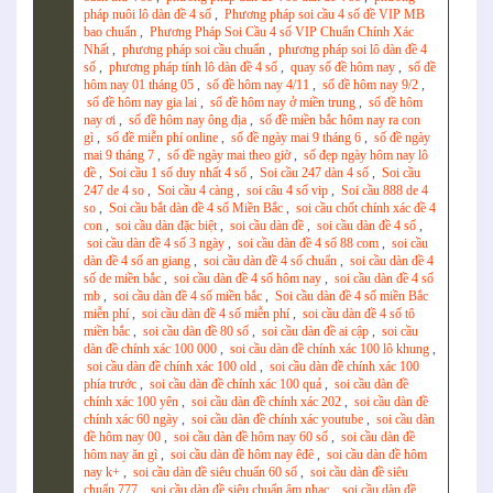
pháp nuôi lô dàn đề 4 số
,
Phương pháp soi cầu 4 số đề VIP MB
bao chuẩn
,
Phương Pháp Soi Cầu 4 số VIP Chuẩn Chính Xác
Nhất
,
phương pháp soi cầu chuẩn
,
phương pháp soi lô dàn đề 4
số
,
phương pháp tính lô dàn đề 4 số
,
quay số đề hôm nay
,
số đề
hôm nay 01 tháng 05
,
số đề hôm nay 4/11
,
số đề hôm nay 9/2
,
số đề hôm nay gia lai
,
số đề hôm nay ở miền trung
,
số đề hôm
nay ơi
,
số đề hôm nay ông địa
,
số đề miền bắc hôm nay ra con
gì
,
số đề miễn phí online
,
số đề ngày mai 9 tháng 6
,
số đề ngày
mai 9 tháng 7
,
số đề ngày mai theo giờ
,
số đẹp ngày hôm nay lô
đề
,
Soi cầu 1 số duy nhất 4 số
,
Soi cầu 247 dàn 4 số
,
Soi cầu
247 de 4 so
,
Soi cầu 4 càng
,
soi câu 4 số vip
,
Soi cầu 888 de 4
so
,
Soi cầu bắt dàn đề 4 số Miền Bắc
,
soi cầu chốt chính xác đề 4
con
,
soi cầu dàn đặc biệt
,
soi cầu dàn đề
,
soi cầu dàn đề 4 số
,
soi cầu dàn đề 4 số 3 ngày
,
soi cầu dàn đề 4 số 88 com
,
soi cầu
dàn đề 4 số an giang
,
soi cầu dàn đề 4 số chuẩn
,
soi cầu dàn đề 4
số de miền bắc
,
soi cầu dàn đề 4 số hôm nay
,
soi cầu dàn đề 4 số
mb
,
soi cầu dàn đề 4 số miền bắc
,
Soi cầu dàn đề 4 số miền Bắc
miễn phí
,
soi cầu dàn đề 4 số miễn phí
,
soi cầu dàn đề 4 số tô
miền bắc
,
soi cầu dàn đề 80 số
,
soi cầu dàn đề ai cập
,
soi cầu
dàn đề chính xác 100 000
,
soi cầu dàn đề chính xác 100 lô khung
,
soi cầu dàn đề chính xác 100 old
,
soi cầu dàn đề chính xác 100
phía trước
,
soi cầu dàn đề chính xác 100 quả
,
soi cầu dàn đề
chính xác 100 yên
,
soi cầu dàn đề chính xác 202
,
soi cầu dàn đề
chính xác 60 ngày
,
soi cầu dàn đề chính xác youtube
,
soi cầu dàn
đề hôm nay 00
,
soi cầu dàn đề hôm nay 60 số
,
soi cầu dàn đề
hôm nay ăn gì
,
soi cầu dàn đề hôm nay êđê
,
soi cầu dàn đề hôm
nay k+
,
soi cầu dàn đề siêu chuẩn 60 số
,
soi cầu dàn đề siêu
chuẩn 777
,
soi cầu dàn đề siêu chuẩn âm nhạc
,
soi cầu dàn đề