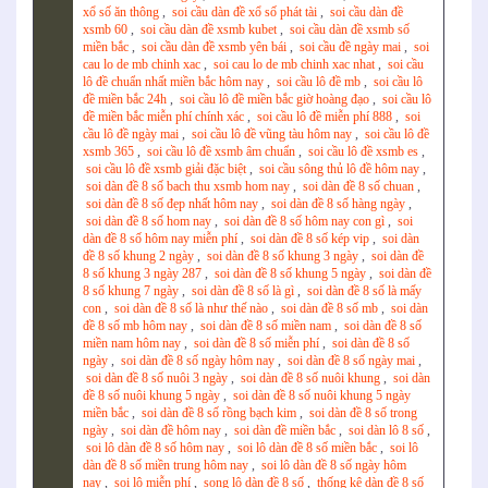
xổ số ăn thông
,
soi cầu dàn đề xổ số phát tài
,
soi cầu dàn đề
xsmb 60
,
soi cầu dàn đề xsmb kubet
,
soi cầu dàn đề xsmb số
miền bắc
,
soi cầu dàn đề xsmb yên bái
,
soi cầu đề ngày mai
,
soi
cau lo de mb chinh xac
,
soi cau lo de mb chinh xac nhat
,
soi cầu
lô đề chuẩn nhất miền bắc hôm nay
,
soi cầu lô đề mb
,
soi cầu lô
đề miền bắc 24h
,
soi cầu lô đề miền bắc giờ hoàng đạo
,
soi cầu lô
đề miền bắc miễn phí chính xác
,
soi cầu lô đề miễn phí 888
,
soi
cầu lô đề ngày mai
,
soi cầu lô đề vũng tàu hôm nay
,
soi cầu lô đề
xsmb 365
,
soi cầu lô đề xsmb âm chuẩn
,
soi cầu lô đề xsmb es
,
soi cầu lô đề xsmb giải đặc biệt
,
soi cầu sông thủ lô đề hôm nay
,
soi dàn đề 8 số bach thu xsmb hom nay
,
soi dàn đề 8 số chuan
,
soi dàn đề 8 số đẹp nhất hôm nay
,
soi dàn đề 8 số hàng ngày
,
soi dàn đề 8 số hom nay
,
soi dàn đề 8 số hôm nay con gì
,
soi
dàn đề 8 số hôm nay miễn phí
,
soi dàn đề 8 số kép vip
,
soi dàn
đề 8 số khung 2 ngày
,
soi dàn đề 8 số khung 3 ngày
,
soi dàn đề
8 số khung 3 ngày 287
,
soi dàn đề 8 số khung 5 ngày
,
soi dàn đề
8 số khung 7 ngày
,
soi dàn đề 8 số là gì
,
soi dàn đề 8 số là mấy
con
,
soi dàn đề 8 số là như thế nào
,
soi dàn đề 8 số mb
,
soi dàn
đề 8 số mb hôm nay
,
soi dàn đề 8 số miền nam
,
soi dàn đề 8 số
miền nam hôm nay
,
soi dàn đề 8 số miễn phí
,
soi dàn đề 8 số
ngày
,
soi dàn đề 8 số ngày hôm nay
,
soi dàn đề 8 số ngày mai
,
soi dàn đề 8 số nuôi 3 ngày
,
soi dàn đề 8 số nuôi khung
,
soi dàn
đề 8 số nuôi khung 5 ngày
,
soi dàn đề 8 số nuôi khung 5 ngày
miền bắc
,
soi dàn đề 8 số rồng bạch kim
,
soi dàn đề 8 số trong
ngày
,
soi dàn đề hôm nay
,
soi dàn đề miền bắc
,
soi dàn lô 8 số
,
soi lô dàn đề 8 số hôm nay
,
soi lô dàn đề 8 số miền bắc
,
soi lô
dàn đề 8 số miền trung hôm nay
,
soi lô dàn đề 8 số ngày hôm
nay
,
soi lô miễn phí
,
song lô dàn đề 8 số
,
thống kê dàn đề 8 số