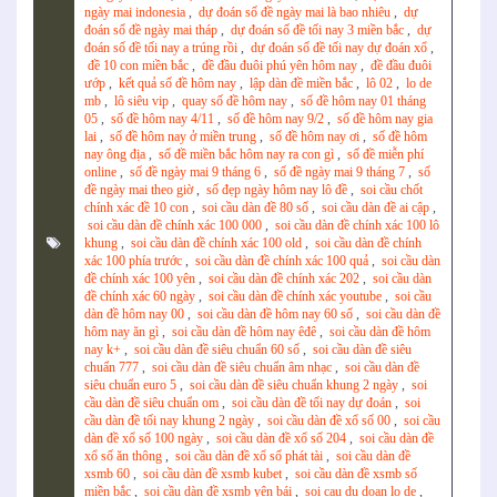
ngày mai indonesia
,
dự đoán số đề ngày mai là bao nhiêu
,
dự
đoán số đề ngày mai tháp
,
dự đoán số đề tối nay 3 miền bắc
,
dự
đoán số đề tối nay a trúng rồi
,
dự đoán số đề tối nay dự đoán xổ
,
đề 10 con miền bắc
,
đề đầu đuôi phú yên hôm nay
,
đề đầu đuôi
ướp
,
kết quả số đề hôm nay
,
lập dàn đề miền bắc
,
lô 02
,
lo de
mb
,
lô siêu vip
,
quay số đề hôm nay
,
số đề hôm nay 01 tháng
05
,
số đề hôm nay 4/11
,
số đề hôm nay 9/2
,
số đề hôm nay gia
lai
,
số đề hôm nay ở miền trung
,
số đề hôm nay ơi
,
số đề hôm
nay ông địa
,
số đề miền bắc hôm nay ra con gì
,
số đề miễn phí
online
,
số đề ngày mai 9 tháng 6
,
số đề ngày mai 9 tháng 7
,
số
đề ngày mai theo giờ
,
số đẹp ngày hôm nay lô đề
,
soi cầu chốt
chính xác đề 10 con
,
soi cầu dàn đề 80 số
,
soi cầu dàn đề ai cập
,
soi cầu dàn đề chính xác 100 000
,
soi cầu dàn đề chính xác 100 lô
khung
,
soi cầu dàn đề chính xác 100 old
,
soi cầu dàn đề chính
xác 100 phía trước
,
soi cầu dàn đề chính xác 100 quả
,
soi cầu dàn
đề chính xác 100 yên
,
soi cầu dàn đề chính xác 202
,
soi cầu dàn
đề chính xác 60 ngày
,
soi cầu dàn đề chính xác youtube
,
soi cầu
dàn đề hôm nay 00
,
soi cầu dàn đề hôm nay 60 số
,
soi cầu dàn đề
hôm nay ăn gì
,
soi cầu dàn đề hôm nay êđê
,
soi cầu dàn đề hôm
nay k+
,
soi cầu dàn đề siêu chuẩn 60 số
,
soi cầu dàn đề siêu
chuẩn 777
,
soi cầu dàn đề siêu chuẩn âm nhạc
,
soi cầu dàn đề
siêu chuẩn euro 5
,
soi cầu dàn đề siêu chuẩn khung 2 ngày
,
soi
cầu dàn đề siêu chuẩn om
,
soi cầu dàn đề tối nay dự đoán
,
soi
cầu dàn đề tối nay khung 2 ngày
,
soi cầu dàn đề xổ số 00
,
soi cầu
dàn đề xổ số 100 ngày
,
soi cầu dàn đề xổ số 204
,
soi cầu dàn đề
xổ số ăn thông
,
soi cầu dàn đề xổ số phát tài
,
soi cầu dàn đề
xsmb 60
,
soi cầu dàn đề xsmb kubet
,
soi cầu dàn đề xsmb số
miền bắc
,
soi cầu dàn đề xsmb yên bái
,
soi cau du doan lo de
,