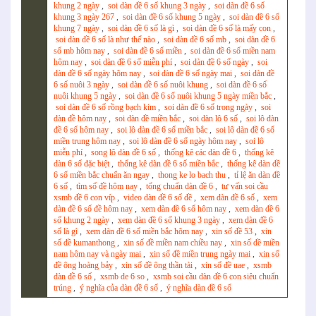
khung 2 ngày
,
soi dàn đề 6 số khung 3 ngày
,
soi dàn đề 6 số
khung 3 ngày 267
,
soi dàn đề 6 số khung 5 ngày
,
soi dàn đề 6 số
khung 7 ngày
,
soi dàn đề 6 số là gì
,
soi dàn đề 6 số là mấy con
,
soi dàn đề 6 số là như thế nào
,
soi dàn đề 6 số mb
,
soi dàn đề 6
số mb hôm nay
,
soi dàn đề 6 số miền
,
soi dàn đề 6 số miền nam
hôm nay
,
soi dàn đề 6 số miễn phí
,
soi dàn đề 6 số ngày
,
soi
dàn đề 6 số ngày hôm nay
,
soi dàn đề 6 số ngày mai
,
soi dàn đề
6 số nuôi 3 ngày
,
soi dàn đề 6 số nuôi khung
,
soi dàn đề 6 số
nuôi khung 5 ngày
,
soi dàn đề 6 số nuôi khung 5 ngày miền bắc
,
soi dàn đề 6 số rồng bạch kim
,
soi dàn đề 6 số trong ngày
,
soi
dàn đề hôm nay
,
soi dàn đề miền bắc
,
soi dàn lô 6 số
,
soi lô dàn
đề 6 số hôm nay
,
soi lô dàn đề 6 số miền bắc
,
soi lô dàn đề 6 số
miền trung hôm nay
,
soi lô dàn đề 6 số ngày hôm nay
,
soi lô
miễn phí
,
song lô dàn đề 6 số
,
thống kê các dàn đề 6
,
thống kê
dàn 6 số đặc biệt
,
thống kê dàn đề 6 số miền bắc
,
thống kê dàn đề
6 số miền bắc chuẩn ăn ngay
,
thong ke lo bach thu
,
tỉ lệ ăn dàn đề
6 số
,
tìm số đề hôm nay
,
tổng chuẩn dàn đề 6
,
tư vấn soi cầu
xsmb đề 6 con víp
,
video dàn đề 6 số đề
,
xem dàn đề 6 số
,
xem
dàn đề 6 số đề hôm nay
,
xem dàn đề 6 số hôm nay
,
xem dàn đề 6
số khung 2 ngày
,
xem dàn đề 6 số khung 3 ngày
,
xem dàn đề 6
số là gì
,
xem dàn đề 6 số miền bắc hôm nay
,
xin số đề 53
,
xin
số đề kumanthong
,
xin số đề miền nam chiều nay
,
xin số đề miền
nam hôm nay và ngày mai
,
xin số đề miền trung ngày mai
,
xin số
đề ông hoàng bảy
,
xin số đề ông thần tài
,
xin số đề uae
,
xsmb
dàn đề 6 số
,
xsmb de 6 so
,
xsmb soi cầu dàn đề 6 con siêu chuẩn
trúng
,
ý nghĩa của dàn đề 6 số
,
ý nghĩa dàn đề 6 số