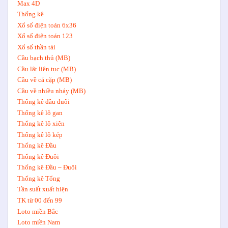
Max 4D
Thống kê
Xổ số điện toán 6x36
Xổ số điện toán 123
Xổ số thần tài
Cầu bạch thủ (MB)
Cầu lật liên tục (MB)
Cầu về cả cặp (MB)
Cầu về nhiều nháy (MB)
Thống kê đầu đuôi
Thống kê lô gan
Thống kê lô xiên
Thống kê lô kép
Thống kê Đầu
Thống kê Đuôi
Thống kê Đầu – Đuôi
Thống kê Tổng
Tần suất xuất hiện
TK từ 00 đến 99
Loto miền Bắc
Loto miền Nam