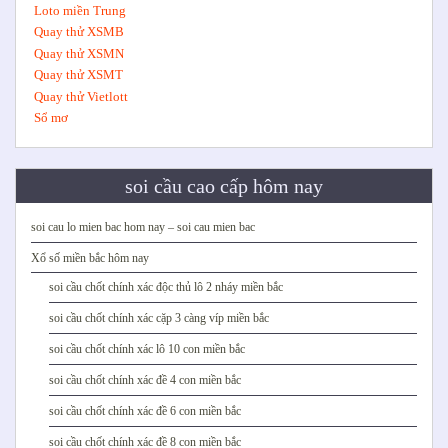
Loto miền Trung
Quay thử XSMB
Quay thử XSMN
Quay thử XSMT
Quay thử Vietlott
Sổ mơ
soi cầu cao cấp hôm nay
soi cau lo mien bac hom nay – soi cau mien bac
Xổ số miền bắc hôm nay
soi cầu chốt chính xác độc thủ lô 2 nháy miền bắc
soi cầu chốt chính xác cặp 3 càng víp miền bắc
soi cầu chốt chính xác lô 10 con miền bắc
soi cầu chốt chính xác đề 4 con miền bắc
soi cầu chốt chính xác đề 6 con miền bắc
soi cầu chốt chính xác đề 8 con miền bắc