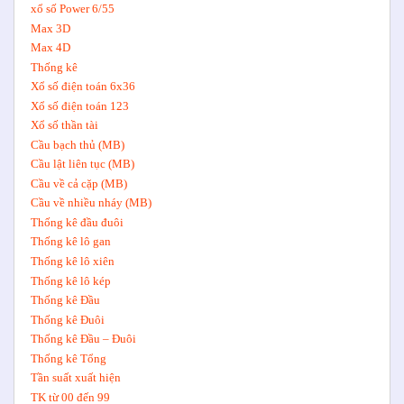
xổ số Power 6/55
Max 3D
Max 4D
Thống kê
Xổ số điện toán 6x36
Xổ số điện toán 123
Xổ số thần tài
Cầu bạch thủ (MB)
Cầu lật liên tục (MB)
Cầu về cả cặp (MB)
Cầu về nhiều nháy (MB)
Thống kê đầu đuôi
Thống kê lô gan
Thống kê lô xiên
Thống kê lô kép
Thống kê Đầu
Thống kê Đuôi
Thống kê Đầu – Đuôi
Thống kê Tổng
Tần suất xuất hiện
TK từ 00 đến 99