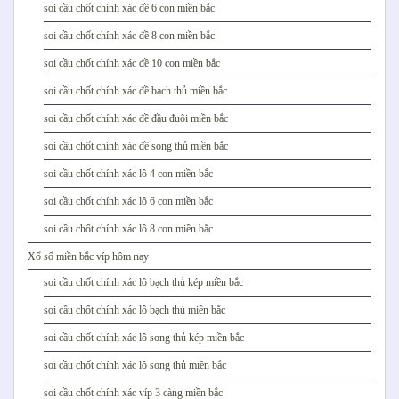
soi cầu chốt chính xác đề 6 con miền bắc
soi cầu chốt chính xác đề 8 con miền bắc
soi cầu chốt chính xác đề 10 con miền bắc
soi cầu chốt chính xác đề bạch thủ miền bắc
soi cầu chốt chính xác đề đầu đuôi miền bắc
soi cầu chốt chính xác đề song thủ miền bắc
soi cầu chốt chính xác lô 4 con miền bắc
soi cầu chốt chính xác lô 6 con miền bắc
soi cầu chốt chính xác lô 8 con miền bắc
Xổ số miền bắc víp hôm nay
soi cầu chốt chính xác lô bạch thủ kép miền bắc
soi cầu chốt chính xác lô bạch thủ miền bắc
soi cầu chốt chính xác lô song thủ kép miền bắc
soi cầu chốt chính xác lô song thủ miền bắc
soi cầu chốt chính xác víp 3 càng miền bắc