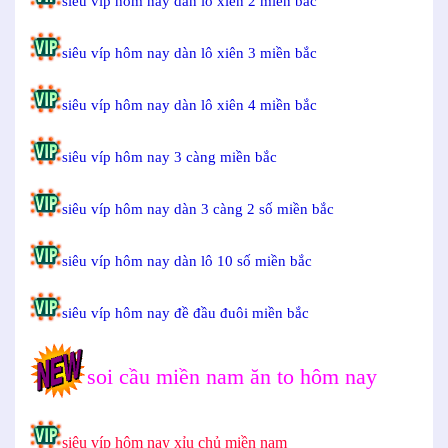
siêu víp hôm nay dàn lô xiên 2 miền bắc
siêu víp hôm nay dàn lô xiên 3 miền bắc
siêu víp hôm nay dàn lô xiên 4 miền bắc
siêu víp hôm nay 3 càng miền bắc
siêu víp hôm nay dàn 3 càng 2 số miền bắc
siêu víp hôm nay dàn lô 10 số miền bắc
siêu víp hôm nay đề đầu đuôi miền bắc
soi cầu miền nam ăn to hôm nay
siêu víp hôm nay xỉu chủ miền nam