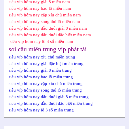
siêu víp hôm nay giải 8 miền nam
siêu víp hôm nay bao lô miền nam
siêu víp hôm nay cặp xỉu chủ miền nam
siêu víp hôm nay song thủ lô miền nam
siêu víp hôm nay đầu đuôi giải 8 miền nam
siêu víp hôm nay đầu đuôi đặc biệt miền nam
siêu víp hôm nay lô 3 số miền nam
soi cầu miền trung víp phát tài
siêu víp hôm nay xỉu chủ miền trung
siêu víp hôm nay giải đặc biệt miền trung
siêu víp hôm nay giải 8 miền trung
siêu víp hôm nay bao lô miền trung
siêu víp hôm nay cặp xỉu chủ miền trung
siêu víp hôm nay song thủ lô miền trung
siêu víp hôm nay đầu đuôi giải 8 miền trung
siêu víp hôm nay đầu đuôi đặc biệt miền trung
siêu víp hôm nay lô 3 số miền trung