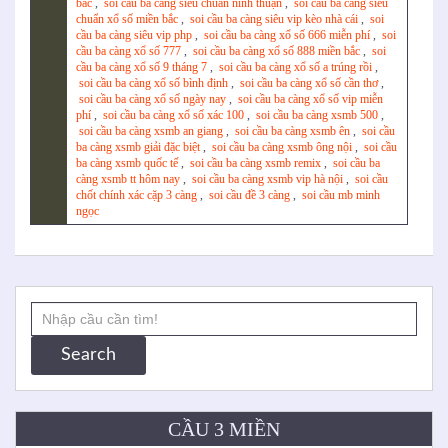
bắc
,
soi cầu ba càng siêu chuẩn ninh thuận
,
soi cầu ba càng siêu
chuẩn xổ số miền bắc
,
soi cầu ba càng siêu vip kèo nhà cái
,
soi
cầu ba càng siêu vip php
,
soi cầu ba càng xổ số 666 miễn phí
,
soi
cầu ba càng xổ số 777
,
soi cầu ba càng xổ số 888 miền bắc
,
soi
cầu ba càng xổ số 9 tháng 7
,
soi cầu ba càng xổ số a trúng rồi
,
soi cầu ba càng xổ số bình định
,
soi cầu ba càng xổ số cần thơ
,
soi cầu ba càng xổ số ngày nay
,
soi cầu ba càng xổ số vip miễn
phí
,
soi cầu ba càng xổ số xác 100
,
soi cầu ba càng xsmb 500
,
soi cầu ba càng xsmb an giang
,
soi cầu ba càng xsmb ên
,
soi cầu
ba càng xsmb giải đặc biệt
,
soi cầu ba càng xsmb ông nội
,
soi cầu
ba càng xsmb quốc tế
,
soi cầu ba càng xsmb remix
,
soi cầu ba
càng xsmb tt hôm nay
,
soi cầu ba càng xsmb vip hà nội
,
soi cầu
chốt chính xác cặp 3 càng
,
soi cầu đề 3 càng
,
soi cầu mb minh
ngọc
Search
CẦU 3 MIỀN