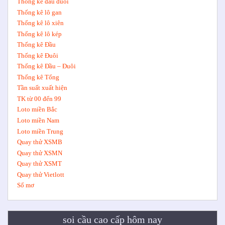
Thống kê đầu đuôi
Thống kê lô gan
Thống kê lô xiên
Thống kê lô kép
Thống kê Đầu
Thống kê Đuôi
Thống kê Đầu – Đuôi
Thống kê Tổng
Tần suất xuất hiện
TK từ 00 đến 99
Loto miền Bắc
Loto miền Nam
Loto miền Trung
Quay thử XSMB
Quay thử XSMN
Quay thử XSMT
Quay thử Vietlott
Sổ mơ
soi cầu cao cấp hôm nay