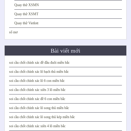
Quay thử XSMN
Quay thử XSMT
Quay thử Vietlott
sổ mơ
Bài viết mới
soi cầu chốt chính xác đề đầu đuôi miền bắc
soi cầu chốt chính xác lô bạch thủ miền bắc
soi cầu chốt chính xác lô 6 con miền bắc
soi cầu chốt chính xác xiên 3 lô miền bắc
soi cầu chốt chính xác đề 6 con miền bắc
soi cầu chốt chính xác lô song thủ miền bắc
soi cầu chốt chính xác lô song thủ kép miền bắc
soi cầu chốt chính xác xiên 4 lô miền bắc