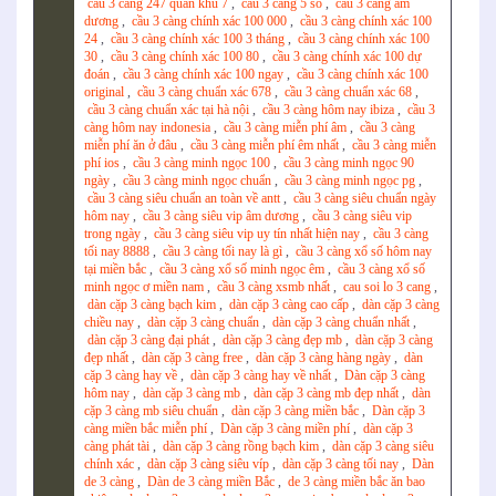
cầu 3 càng 247 quân khu 7
,
cầu 3 càng 5 số
,
cầu 3 càng âm
dương
,
cầu 3 càng chính xác 100 000
,
cầu 3 càng chính xác 100
24
,
cầu 3 càng chính xác 100 3 tháng
,
cầu 3 càng chính xác 100
30
,
cầu 3 càng chính xác 100 80
,
cầu 3 càng chính xác 100 dự
đoán
,
cầu 3 càng chính xác 100 ngay
,
cầu 3 càng chính xác 100
original
,
cầu 3 càng chuẩn xác 678
,
cầu 3 càng chuẩn xác 68
,
cầu 3 càng chuẩn xác tại hà nội
,
cầu 3 càng hôm nay ibiza
,
cầu 3
càng hôm nay indonesia
,
cầu 3 càng miễn phí âm
,
cầu 3 càng
miễn phí ăn ở đâu
,
cầu 3 càng miễn phí êm nhất
,
cầu 3 càng miễn
phí ios
,
cầu 3 càng minh ngọc 100
,
cầu 3 càng minh ngọc 90
ngày
,
cầu 3 càng minh ngọc chuẩn
,
cầu 3 càng minh ngọc pg
,
cầu 3 càng siêu chuẩn an toàn về antt
,
cầu 3 càng siêu chuẩn ngày
hôm nay
,
cầu 3 càng siêu vip âm dương
,
cầu 3 càng siêu vip
trong ngày
,
cầu 3 càng siêu vip uy tín nhất hiện nay
,
cầu 3 càng
tối nay 8888
,
cầu 3 càng tối nay là gì
,
cầu 3 càng xổ số hôm nay
tại miền bắc
,
cầu 3 càng xổ số minh ngọc êm
,
cầu 3 càng xổ số
minh ngọc ơ miền nam
,
cầu 3 càng xsmb nhất
,
cau soi lo 3 cang
,
dàn cặp 3 càng bạch kim
,
dàn cặp 3 càng cao cấp
,
dàn cặp 3 càng
chiều nay
,
dàn cặp 3 càng chuẩn
,
dàn cặp 3 càng chuẩn nhất
,
dàn cặp 3 càng đại phát
,
dàn cặp 3 càng đẹp mb
,
dàn cặp 3 càng
đẹp nhất
,
dàn cặp 3 càng free
,
dàn cặp 3 càng hàng ngày
,
dàn
cặp 3 càng hay về
,
dàn cặp 3 càng hay về nhất
,
Dàn cặp 3 càng
hôm nay
,
dàn cặp 3 càng mb
,
dàn cặp 3 càng mb đẹp nhất
,
dàn
cặp 3 càng mb siêu chuẩn
,
dàn cặp 3 càng miền bắc
,
Dàn cặp 3
càng miền bắc miễn phí
,
Dàn cặp 3 càng miền phí
,
dàn cặp 3
càng phát tài
,
dàn cặp 3 càng rồng bạch kim
,
dàn cặp 3 càng siêu
chính xác
,
dàn cặp 3 càng siêu víp
,
dàn cặp 3 càng tối nay
,
Dàn
de 3 càng
,
Dàn de 3 càng miền Bắc
,
de 3 càng miền bắc ăn bao