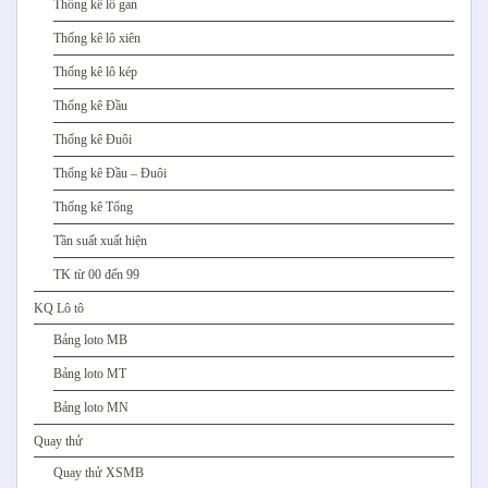
Thống kê lô gan
Thống kê lô xiên
Thống kê lô kép
Thống kê Đầu
Thống kê Đuôi
Thống kê Đầu – Đuôi
Thống kê Tổng
Tần suất xuất hiện
TK từ 00 đến 99
KQ Lô tô
Bảng loto MB
Bảng loto MT
Bảng loto MN
Quay thử
Quay thử XSMB