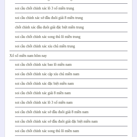
soi cầu chốt chính xác lô 3 số miền trung
soi cầu chính xác sớ đầu đuôi giải 8 miền trung
chốt chính xác đầu đuôi giải đặc biệt miền trung
soi cầu chốt chính xác song thủ lô miền trung
soi cầu chốt chính xác xíu chủ miền trung
Xổ số miền nam hôm nay
soi cầu chốt chính xác bao lô miền nam
soi cầu chốt chính xác cặp xíu chủ miền nam
soi cầu chốt chính xác đặc biệt miền nam
soi cầu chốt chính xác giải 8 miền nam
soi cầu chốt chính xác lô 3 số miền nam
soi cầu chốt chính xác sớ đầu đuôi giải 8 miền nam
soi cầu chốt chính xác sớ đầu đuôi giải đặc biệt miền nam
soi cầu chốt chính xác song thủ lô miền nam