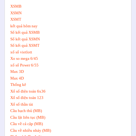
XSMB
XSMN
XSMT
kết quả hôm nay
Sổ kết quả XSMB
Sổ kết quả XSMN
Sổ kết quả XSMT
xổ số vietlott
Xo so mega 6/45
xổ số Power 6/55
Max 3D
Max 4D
Thống kê
Xổ số điện toán 6x36
Xổ số điện toán 123
Xổ số thần tài
Cầu bạch thủ (MB)
Cầu lật liên tục (MB)
Cầu về cả cặp (MB)
Cầu về nhiều nháy (MB)