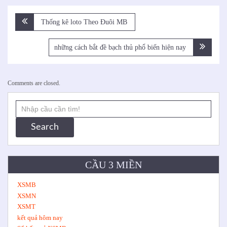
Điều
Thống kê loto Theo Đuôi MB
hướng
bài
những cách bắt đề bạch thủ phổ biến hiện nay
viết
Comments are closed.
Search
CẦU 3 MIỀN
XSMB
XSMN
XSMT
kết quả hôm nay