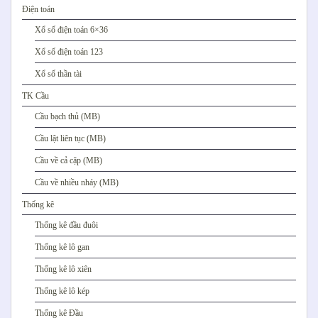
Điện toán
Xổ số điện toán 6×36
Xổ số điện toán 123
Xổ số thần tài
TK Cầu
Cầu bạch thủ (MB)
Cầu lật liên tục (MB)
Cầu về cả cặp (MB)
Cầu về nhiều nháy (MB)
Thống kê
Thống kê đầu đuôi
Thống kê lô gan
Thống kê lô xiên
Thống kê lô kép
Thống kê Đầu