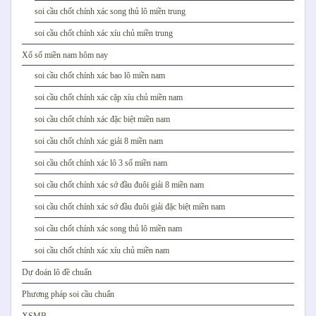
soi cầu chốt chính xác song thủ lô miền trung
soi cầu chốt chính xác xíu chủ miền trung
Xổ số miền nam hôm nay
soi cầu chốt chính xác bao lô miền nam
soi cầu chốt chính xác cặp xíu chủ miền nam
soi cầu chốt chính xác đặc biệt miền nam
soi cầu chốt chính xác giải 8 miền nam
soi cầu chốt chính xác lô 3 số miền nam
soi cầu chốt chính xác sớ đầu đuôi giải 8 miền nam
soi cầu chốt chính xác sớ đầu đuôi giải đặc biệt miền nam
soi cầu chốt chính xác song thủ lô miền nam
soi cầu chốt chính xác xíu chủ miền nam
Dự đoán lô đề chuẩn
Phương pháp soi cầu chuẩn
XSMB