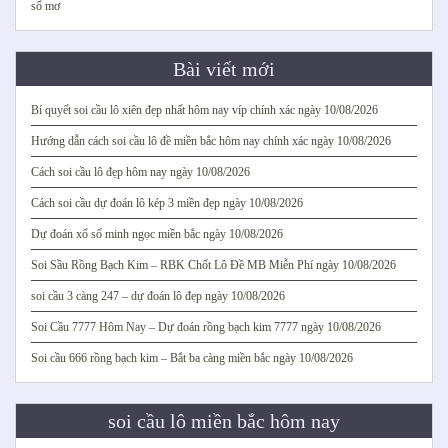
sổ mơ
Bài viết mới
Bí quyết soi cầu lô xiên đẹp nhất hôm nay víp chính xác ngày 10/08/2026
Hướng dẫn cách soi cầu lô đề miền bắc hôm nay chính xác ngày 10/08/2026
Cách soi cầu lô đẹp hôm nay ngày 10/08/2026
Cách soi cầu dự đoán lô kép 3 miền đẹp ngày 10/08/2026
Dự đoán xổ số minh ngọc miền bắc ngày 10/08/2026
Soi Sầu Rồng Bạch Kim – RBK Chốt Lô Đề MB Miễn Phí ngày 10/08/2026
soi cầu 3 càng 247 – dự đoán lô đẹp ngày 10/08/2026
Soi Cầu 7777 Hôm Nay – Dự đoán rồng bạch kim 7777 ngày 10/08/2026
Soi cầu 666 rồng bạch kim – Bắt ba càng miền bắc ngày 10/08/2026
soi cầu lô miền bắc hôm nay