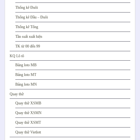
Thống kê Đuôi
Thống kê Đầu – Đuôi
Thống kê Tổng
Tần suất xuất hiện
TK từ 00 đến 99
KQ Lô tô
Bảng loto MB
Bảng loto MT
Bảng loto MN
Quay thử
Quay thử XSMB
Quay thử XSMN
Quay thử XSMT
Quay thử Vietlott