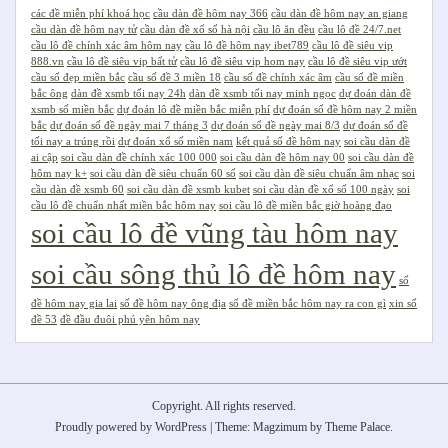
các đề miễn phí khoá học
cầu dàn đề hôm nay 366
cầu dàn đề hôm nay an giang
cầu dàn đề hôm nay tử
cầu dàn đề xổ số hà nội
cầu lô ăn đều
cầu lô đề 24/7.net
cầu lô đề chính xác âm hôm nay
cầu lô đề hôm nay ibet789
cầu lô đề siêu vip
888.vn
cầu lô đề siêu vip bất tử
cầu lô đề siêu vip hom nay
cầu lô đề siêu vip ướt
cầu số đẹp miền bắc
cầu số đề 3 miền 18
cầu số đề chính xác âm
cầu số đề miền
bắc ông
dàn đề xsmb tối nay 24h
dàn đề xsmb tối nay minh ngọc
dự đoán dàn đề
xsmb số miền bắc
dự đoán lô đề miền bắc miễn phí
dự đoán số đề hôm nay 2 miền
bắc
dự đoán số đề ngày mai 7 tháng 3
dự đoán số đề ngày mai 8/3
dự đoán số đề
tối nay a trúng rồi
dự đoán xổ số miền nam
kết quả số đề hôm nay
soi cầu dàn đề
ai cập
soi cầu dàn đề chính xác 100 000
soi cầu dàn đề hôm nay 00
soi cầu dàn đề
hôm nay k+
soi cầu dàn đề siêu chuẩn 60 số
soi cầu dàn đề siêu chuẩn âm nhạc
soi
cầu dàn đề xsmb 60
soi cầu dàn đề xsmb kubet
soi cầu dàn đề xổ số 100 ngày
soi
cầu lô đề chuẩn nhất miền bắc hôm nay
soi cầu lô đề miền bắc giờ hoàng đạo
soi cầu lô đề vũng tàu hôm nay
soi cầu sông thủ lô đề hôm nay
số
đề hôm nay gia lai
số đề hôm nay ông địa
số đề miền bắc hôm nay ra con gì
xin số
đề 53
đề đầu đuôi phú yên hôm nay
Copyright. All rights reserved.
Proudly powered by WordPress
|
Theme: Magzimum by
Theme Palace
.