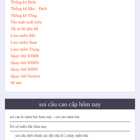
Thống kê Đuôi
Thống kê Đầu – Đuôi
Thống kê Tổng
Tần suất xuất hiện
TK từ 00 đến 99
Loto miền Bắc
Loto miền Nam
Loto miền Trung
Quay thử XSMB
Quay thử XSMN
Quay thử XSMT
Quay thử Vietlott
Sổ mơ
soi cầu cao cấp hôm nay
soi cau lo mien bac hom nay – soi cau mien bac
Xổ số miền bắc hôm nay
soi cầu chốt chính xác độc thủ lô 2 nháy miền bắc