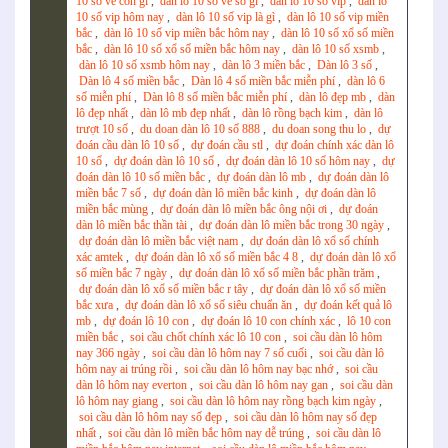
10 số về con gì
,
dàn lô 10 số về số gì
,
dàn lô 10 số vip
,
dàn lô
10 số vip hôm nay
,
dàn lô 10 số vip là gì
,
dàn lô 10 số vip miền
bắc
,
dàn lô 10 số vip miền bắc hôm nay
,
dàn lô 10 số xổ số miền
bắc
,
dàn lô 10 số xổ số miền bắc hôm nay
,
dàn lô 10 số xsmb
,
dàn lô 10 số xsmb hôm nay
,
dàn lô 3 miền bắc
,
Dàn lô 3 số
,
Dàn lô 4 số miền bắc
,
Dàn lô 4 số miền bắc miễn phí
,
dàn lô 6
số miễn phí
,
Dàn lô 8 số miền bắc miễn phí
,
dàn lô đẹp mb
,
dàn
lô đẹp nhất
,
dàn lô mb đẹp nhất
,
dàn lô rồng bạch kim
,
dàn lô
trượt 10 số
,
du doan dàn lô 10 số 888
,
du doan song thu lo
,
dự
đoán cầu dàn lô 10 số
,
dự đoán cầu stl
,
dự đoán chính xác dàn lô
10 số
,
dự đoán dàn lô 10 số
,
dự đoán dàn lô 10 số hôm nay
,
dự
đoán dàn lô 10 số miền bắc
,
dự đoán dàn lô mb
,
dự đoán dàn lô
miền bắc 7 số
,
dự đoán dàn lô miền bắc kinh
,
dự đoán dàn lô
miền bắc mùng
,
dự đoán dàn lô miền bắc ông nội ơi
,
dự đoán
dàn lô miền bắc thần tài
,
dự đoán dàn lô miền bắc trong 30 ngày
,
dự đoán dàn lô miền bắc việt nam
,
dự đoán dàn lô xổ số chính
xác amtek
,
dự đoán dàn lô xổ số miền bắc 4 8
,
dự đoán dàn lô xổ
số miền bắc 7 ngày
,
dự đoán dàn lô xổ số miền bắc phần trăm
,
dự đoán dàn lô xổ số miền bắc r tây
,
dự đoán dàn lô xổ số miền
bắc xưa
,
dự đoán dàn lô xổ số siêu chuẩn ăn
,
dự đoán kết quả lô
mb
,
dự đoán lô 10 con
,
dự đoán lô 10 con chính xác
,
lô 10 con
miền bắc
,
soi cầu chốt chính xác lô 10 con
,
soi cầu dàn lô hôm
nay 366 ngày
,
soi cầu dàn lô hôm nay 7 số cuối
,
soi cầu dàn lô
hôm nay ai trúng rồi
,
soi cầu dàn lô hôm nay bạc nhớ
,
soi cầu
dàn lô hôm nay everton
,
soi cầu dàn lô hôm nay gan
,
soi cầu dàn
lô hôm nay giang
,
soi cầu dàn lô hôm nay rồng bạch kim ngày
,
soi cầu dàn lô hôm nay số đẹp
,
soi cầu dàn lô hôm nay số đẹp
nhất
,
soi cầu dàn lô miền bắc hôm nay dễ trúng
,
soi cầu dàn lô