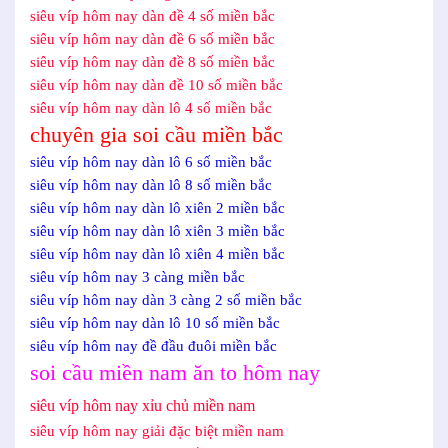
siêu víp hôm nay dàn đề 4 số miền bắc
siêu víp hôm nay dàn đề 6 số miền bắc
siêu víp hôm nay dàn đề 8 số miền bắc
siêu víp hôm nay dàn đề 10 số miền bắc
siêu víp hôm nay dàn lô 4 số miền bắc
chuyên gia soi cầu miền bắc
siêu víp hôm nay dàn lô 6 số miền bắc
siêu víp hôm nay dàn lô 8 số miền bắc
siêu víp hôm nay dàn lô xiên 2 miền bắc
siêu víp hôm nay dàn lô xiên 3 miền bắc
siêu víp hôm nay dàn lô xiên 4 miền bắc
siêu víp hôm nay 3 càng miền bắc
siêu víp hôm nay dàn 3 càng 2 số miền bắc
siêu víp hôm nay dàn lô 10 số miền bắc
siêu víp hôm nay đề đầu đuôi miền bắc
soi cầu miền nam ăn to hôm nay
siêu víp hôm nay xỉu chủ miền nam
siêu víp hôm nay giải đặc biệt miền nam