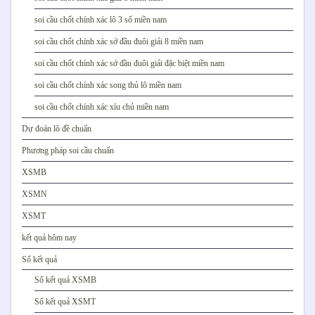
soi cầu chốt chính xác lô 3 số miền nam
soi cầu chốt chính xác sớ đầu đuôi giải 8 miền nam
soi cầu chốt chính xác sớ đầu đuôi giải đặc biệt miền nam
soi cầu chốt chính xác song thủ lô miền nam
soi cầu chốt chính xác xíu chủ miền nam
Dự đoán lô đề chuẩn
Phương pháp soi cầu chuẩn
XSMB
XSMN
XSMT
kết quả hôm nay
Sổ kết quả
Sổ kết quả XSMB
Sổ kết quả XSMT