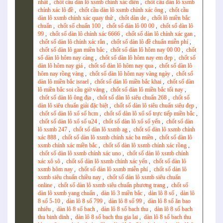
nhất
,
chốt cầu dàn lô xsmb chính xác diễn
,
chốt cầu dàn lô xsmb
chính xác lô đề
,
chốt cầu dàn lô xsmb chính xác ông
,
chốt cầu
dàn lô xsmb chính xác quay thử
,
chốt dàn de
,
chốt lô miền bắc
chuẩn
,
chốt số chuẩn 100
,
chốt số dàn lô 00 00
,
chốt số dàn lô
99
,
chốt số dàn lô chính xác 6666
,
chốt số dàn lô chính xác gan
,
chốt số dàn lô chính xác rắn
,
chốt số dàn lô đề chuẩn miễn phí
,
chốt số dàn lô gan miền bắc
,
chốt số dàn lô hôm nay 00 00
,
chốt
số dàn lô hôm nay càng
,
chốt số dàn lô hôm nay em đẹp
,
chốt số
dàn lô hôm nay giá
,
chốt số dàn lô hôm nay qua
,
chốt số dàn lô
hôm nay rồng vàng
,
chốt số dàn lô hôm nay vàng ngày
,
chốt số
dàn lô miền bắc israel
,
chốt số dàn lô miền bắc khai
,
chốt số dàn
lô miền bắc soi cầu giờ vàng
,
chốt số dàn lô miền bắc tối nay
,
chốt số dàn lô ông địa
,
chốt số dàn lô siêu chuẩn 268
,
chốt số
dàn lô siêu chuẩn giải đặc biệt
,
chốt số dàn lô siêu chuẩn siêu đẹp
,
chốt số dàn lô xổ số hcm
,
chốt số dàn lô xổ số trực tiếp miền bắc
,
chốt số dàn lô xổ số u24
,
chốt số dàn lô xổ số yến
,
chốt số dàn
lô xsmb 247
,
chốt số dàn lô xsmb ag
,
chốt số dàn lô xsmb chính
xác 888
,
chốt số dàn lô xsmb chính xác ba miền
,
chốt số dàn lô
xsmb chính xác miền bắc
,
chốt số dàn lô xsmb chính xác rồng
,
chốt số dàn lô xsmb chính xác uno
,
chốt số dàn lô xsmb chính
xác xô sô
,
chốt số dàn lô xsmb chính xác yến
,
chốt số dàn lô
xsmb hôm nay
,
chốt số dàn lô xsmb miễn phí
,
chốt số dàn lô
xsmb siêu chuẩn chiều nay
,
chốt số dàn lô xsmb siêu chuẩn
online
,
chốt số dàn lô xsmb siêu chuẩn phương trang
,
chốt số
dàn lô xsmb yang chuẩn
,
dàn lô 3 miền bắc
,
dàn lô 8 số
,
dàn lô
8 số 5-10
,
dàn lô 8 số 799
,
dàn lô 8 số 99
,
dàn lô 8 số ăn bao
nhiêu
,
dàn lô 8 số bach
,
dàn lô 8 số bach thu
,
dàn lô 8 số bach
thu binh dinh
,
dàn lô 8 số bach thu gia lai
,
dàn lô 8 số bach thu