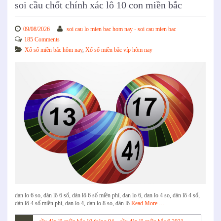
soi cầu chốt chính xác lô 10 con miền bắc
09/08/2026
soi cau lo mien bac hom nay - soi cau mien bac
185 Comments
Xổ số miền bắc hôm nay
,
Xổ số miền bắc víp hôm nay
dan lo 6 so, dàn lô 6 số, dàn lô 6 số miền phí, dan lo 6, dan lo 4 so, dàn lô 4 số,
dàn lô 4 số miền phí, dan lo 4, dan lo 8 so, dàn lô
Read More …