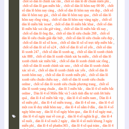
chốt số dàn lô chính xác rắn
,
chốt số dàn lô đề chuẩn miễn phí
,
chốt số dàn lô gan miền bắc
,
chốt số dàn lô hôm nay 00 00
,
chốt
số dàn lô hôm nay càng
,
chốt số dàn lô hôm nay em đẹp
,
chốt số
dàn lô hôm nay giá
,
chốt số dàn lô hôm nay qua
,
chốt số dàn lô
hôm nay rồng vàng
,
chốt số dàn lô hôm nay vàng ngày
,
chốt số
dàn lô miền bắc israel
,
chốt số dàn lô miền bắc khai
,
chốt số dàn
lô miền bắc soi cầu giờ vàng
,
chốt số dàn lô miền bắc tối nay
,
chốt số dàn lô ông địa
,
chốt số dàn lô siêu chuẩn 268
,
chốt số
dàn lô siêu chuẩn giải đặc biệt
,
chốt số dàn lô siêu chuẩn siêu đẹp
,
chốt số dàn lô xổ số hcm
,
chốt số dàn lô xổ số trực tiếp miền bắc
,
chốt số dàn lô xổ số u24
,
chốt số dàn lô xổ số yến
,
chốt số dàn
lô xsmb 247
,
chốt số dàn lô xsmb ag
,
chốt số dàn lô xsmb chính
xác 888
,
chốt số dàn lô xsmb chính xác ba miền
,
chốt số dàn lô
xsmb chính xác miền bắc
,
chốt số dàn lô xsmb chính xác rồng
,
chốt số dàn lô xsmb chính xác uno
,
chốt số dàn lô xsmb chính
xác xô sô
,
chốt số dàn lô xsmb chính xác yến
,
chốt số dàn lô
xsmb hôm nay
,
chốt số dàn lô xsmb miễn phí
,
chốt số dàn lô
xsmb siêu chuẩn chiều nay
,
chốt số dàn lô xsmb siêu chuẩn
online
,
chốt số dàn lô xsmb siêu chuẩn phương trang
,
chốt số
dàn lô xsmb yang chuẩn
,
dàn lô 3 miền bắc
,
dàn lô 4 số miền bắc
online
,
Dàn lô 4 số Miền Bắc và 5 cách tính đầu tư sinh lời hiệu
quả
,
dàn lô 4 số miền bắc vip
,
dàn lô 4 số miền nam
,
Dàn lô 4
số miền phí
,
dàn lô 4 số miền trung
,
dàn lô 4 số mn
,
dàn lô 4 số
một con lô duy nhất hôm nay
,
dàn lô 4 số nằm ở đâu
,
dàn lô 4 số
ngày hôm nay
,
dàn lô 4 số ngày hôm qua
,
dàn lô 4 số ngày mai
,
dàn lô 4 số ngày mai về con gì
,
dàn lô 4 số nghĩa là gì
,
dàn lô 4
số nuôi
,
dàn lô 4 số nuôi 2 ngày
,
dàn lô 4 số nuôi khung 3 ngày
miễn phí
,
dàn lô 4 số phatloc365
,
dàn lô 4 số quả trám
,
dàn lô 4