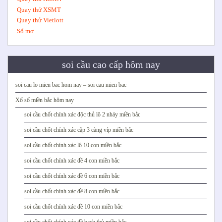
Quay thử XSMT
Quay thử Vietlott
Sổ mơ
soi cầu cao cấp hôm nay
soi cau lo mien bac hom nay – soi cau mien bac
Xổ số miền bắc hôm nay
soi cầu chốt chính xác độc thủ lô 2 nháy miền bắc
soi cầu chốt chính xác cặp 3 càng víp miền bắc
soi cầu chốt chính xác lô 10 con miền bắc
soi cầu chốt chính xác đề 4 con miền bắc
soi cầu chốt chính xác đề 6 con miền bắc
soi cầu chốt chính xác đề 8 con miền bắc
soi cầu chốt chính xác đề 10 con miền bắc