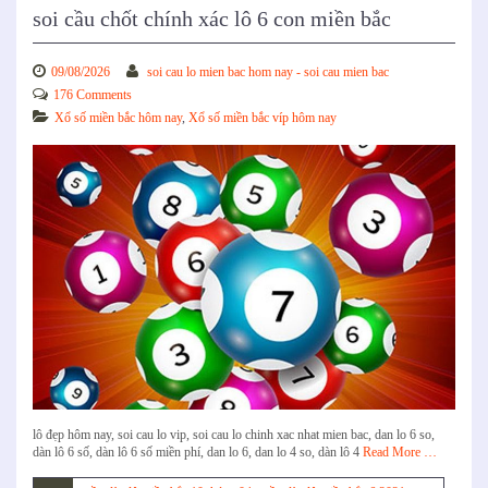
soi cầu chốt chính xác lô 6 con miền bắc
09/08/2026
soi cau lo mien bac hom nay - soi cau mien bac
176 Comments
Xổ số miền bắc hôm nay
,
Xổ số miền bắc víp hôm nay
lô đẹp hôm nay, soi cau lo vip, soi cau lo chinh xac nhat mien bac, dan lo 6 so,
dàn lô 6 số, dàn lô 6 số miền phí, dan lo 6, dan lo 4 so, dàn lô 4
Read More …