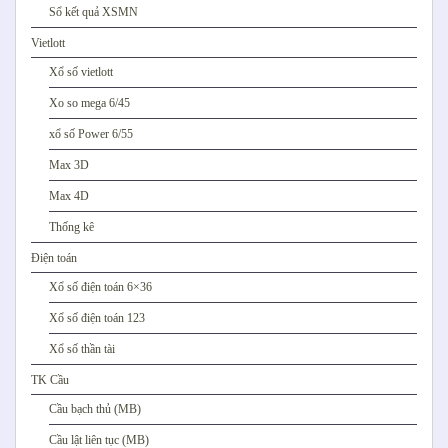
Sổ kết quả XSMN
Vietlott
Xổ số vietlott
Xo so mega 6/45
xổ số Power 6/55
Max 3D
Max 4D
Thống kê
Điện toán
Xổ số điện toán 6×36
Xổ số điện toán 123
Xổ số thần tài
TK Cầu
Cầu bạch thủ (MB)
Cầu lật liên tục (MB)