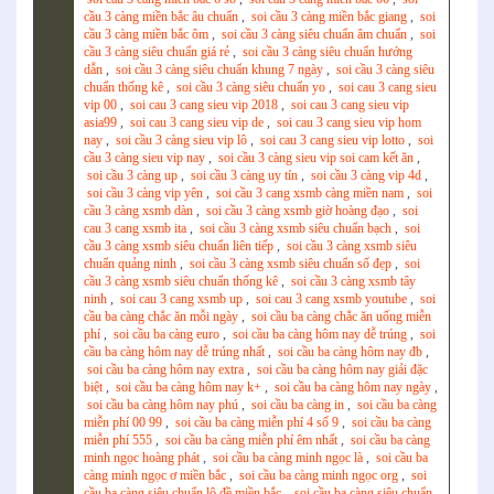
cầu 3 càng miền bắc âu chuẩn
,
soi cầu 3 càng miền bắc giang
,
soi
cầu 3 càng miền bắc ôm
,
soi cầu 3 càng siêu chuẩn âm chuẩn
,
soi
cầu 3 càng siêu chuẩn giá rẻ
,
soi cầu 3 càng siêu chuẩn hướng
dẫn
,
soi cầu 3 càng siêu chuẩn khung 7 ngày
,
soi cầu 3 càng siêu
chuẩn thống kê
,
soi cầu 3 càng siêu chuẩn yo
,
soi cau 3 cang sieu
vip 00
,
soi cau 3 cang sieu vip 2018
,
soi cau 3 cang sieu vip
asia99
,
soi cau 3 cang sieu vip de
,
soi cau 3 cang sieu vip hom
nay
,
soi cầu 3 càng sieu vip lô
,
soi cau 3 cang sieu vip lotto
,
soi
cầu 3 càng sieu vip nay
,
soi cầu 3 càng sieu vip soi cam kết ăn
,
soi cầu 3 càng up
,
soi cầu 3 càng uy tín
,
soi cầu 3 càng vip 4d
,
soi cầu 3 càng vip yên
,
soi cầu 3 cang xsmb càng miền nam
,
soi
cầu 3 càng xsmb dàn
,
soi cầu 3 càng xsmb giờ hoàng đạo
,
soi
cau 3 cang xsmb ita
,
soi cầu 3 càng xsmb siêu chuẩn bạch
,
soi
cầu 3 càng xsmb siêu chuẩn liên tiếp
,
soi cầu 3 càng xsmb siêu
chuẩn quảng ninh
,
soi cầu 3 càng xsmb siêu chuẩn số đẹp
,
soi
cầu 3 càng xsmb siêu chuẩn thống kê
,
soi cầu 3 càng xsmb tây
ninh
,
soi cau 3 cang xsmb up
,
soi cau 3 cang xsmb youtube
,
soi
cầu ba càng chắc ăn mỗi ngày
,
soi cầu ba càng chắc ăn uống miễn
phí
,
soi cầu ba càng euro
,
soi cầu ba càng hôm nay dễ trúng
,
soi
cầu ba càng hôm nay dễ trúng nhất
,
soi cầu ba càng hôm nay đb
,
soi cầu ba càng hôm nay extra
,
soi cầu ba càng hôm nay giải đặc
biệt
,
soi cầu ba càng hôm nay k+
,
soi cầu ba càng hôm nay ngày
,
soi cầu ba càng hôm nay phú
,
soi cầu ba càng in
,
soi cầu ba càng
miễn phí 00 99
,
soi cầu ba càng miễn phí 4 số 9
,
soi cầu ba càng
miễn phí 555
,
soi cầu ba càng miễn phí êm nhất
,
soi cầu ba càng
minh ngọc hoàng phát
,
soi cầu ba càng minh ngọc là
,
soi cầu ba
càng minh ngọc ơ miền bắc
,
soi cầu ba càng minh ngọc org
,
soi
cầu ba càng siêu chuẩn lô đề miền bắc
,
soi cầu ba càng siêu chuẩn