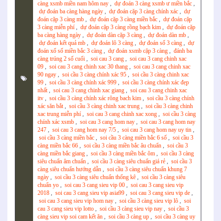
càng xsmb miền nam hôm nay
,
dự đoán 3 càng xsmb ư miền bắc
,
dự đoán ba càng hàng ngày
,
dự đoán cặp 3 càng chính xác
,
dự
đoán cặp 3 càng mb
,
dự đoán cặp 3 càng miền bắc
,
dự đoán cặp
3 càng miễn phí
,
dự đoán cặp 3 càng rồng bạch kim
,
dự đoán cặp
ba càng hàng ngày
,
dự đoán dàn cặp 3 càng
,
dự đoán dàn mb
,
dự đoán kết quả mb
,
dự đoán lô 3 càng
,
dự đoán số 3 càng
,
dự
đoán xổ số miền bắc 3 càng
,
dự đoán xsmb cặp 3 càng
,
đánh ba
càng trúng 2 số cuối
,
soi cau 3 cang
,
soi cau 3 cang chinh xac
09
,
soi cau 3 cang chinh xac 30 thang
,
soi cau 3 cang chinh xac
90 ngay
,
soi cầu 3 càng chính xác 95
,
soi cầu 3 càng chinh xac
99
,
soi cầu 3 càng chính xác 999
,
soi cầu 3 càng chính xác đẹp
nhất
,
soi cau 3 cang chinh xac giang
,
soi cau 3 cang chinh xac
itv
,
soi cầu 3 càng chính xác rông bach kim
,
soi cầu 3 càng chính
xác săn bắt
,
soi cầu 3 càng chinh xac trung
,
soi cầu 3 càng chinh
xac trung miễn phí
,
soi cau 3 cang chinh xac xong
,
soi cầu 3 càng
chính xác xsmb
,
soi cau 3 cang hom nay
,
soi cau 3 cang hom nay
247
,
soi cau 3 cang hom nay 7/5
,
soi cau 3 cang hom nay uy tin
,
soi cầu 3 càng miền bắc
,
soi cầu 3 càng miền bắc 6 số
,
soi cầu 3
càng miền bắc 66
,
soi cầu 3 càng miền bắc âu chuẩn
,
soi cầu 3
càng miền bắc giang
,
soi cầu 3 càng miền bắc ôm
,
soi cầu 3 càng
siêu chuẩn âm chuẩn
,
soi cầu 3 càng siêu chuẩn giá rẻ
,
soi cầu 3
càng siêu chuẩn hướng dẫn
,
soi cầu 3 càng siêu chuẩn khung 7
ngày
,
soi cầu 3 càng siêu chuẩn thống kê
,
soi cầu 3 càng siêu
chuẩn yo
,
soi cau 3 cang sieu vip 00
,
soi cau 3 cang sieu vip
2018
,
soi cau 3 cang sieu vip asia99
,
soi cau 3 cang sieu vip de
,
soi cau 3 cang sieu vip hom nay
,
soi cầu 3 càng sieu vip lô
,
soi
cau 3 cang sieu vip lotto
,
soi cầu 3 càng sieu vip nay
,
soi cầu 3
càng sieu vip soi cam kết ăn
,
soi cầu 3 càng up
,
soi cầu 3 càng uy