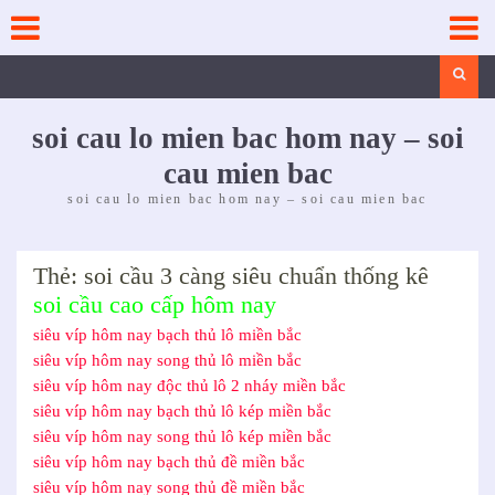
Skip
to
content
Search
soi cau lo mien bac hom nay – soi
cau mien bac
soi cau lo mien bac hom nay – soi cau mien bac
Thẻ:
soi cầu 3 càng siêu chuẩn thống kê
soi cầu cao cấp hôm nay
siêu víp hôm nay bạch thủ lô miền bắc
siêu víp hôm nay song thủ lô miền bắc
siêu víp hôm nay độc thủ lô 2 nháy miền bắc
siêu víp hôm nay bạch thủ lô kép miền bắc
siêu víp hôm nay song thủ lô kép miền bắc
siêu víp hôm nay bạch thủ đề miền bắc
siêu víp hôm nay song thủ đề miền bắc