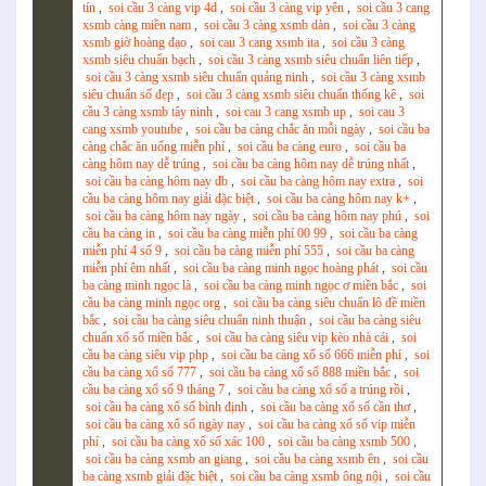
tín
,
soi cầu 3 càng vip 4d
,
soi cầu 3 càng vip yên
,
soi cầu 3 cang
xsmb càng miền nam
,
soi cầu 3 càng xsmb dàn
,
soi cầu 3 càng
xsmb giờ hoàng đạo
,
soi cau 3 cang xsmb ita
,
soi cầu 3 càng
xsmb siêu chuẩn bạch
,
soi cầu 3 càng xsmb siêu chuẩn liên tiếp
,
soi cầu 3 càng xsmb siêu chuẩn quảng ninh
,
soi cầu 3 càng xsmb
siêu chuẩn số đẹp
,
soi cầu 3 càng xsmb siêu chuẩn thống kê
,
soi
cầu 3 càng xsmb tây ninh
,
soi cau 3 cang xsmb up
,
soi cau 3
cang xsmb youtube
,
soi cầu ba càng chắc ăn mỗi ngày
,
soi cầu ba
càng chắc ăn uống miễn phí
,
soi cầu ba càng euro
,
soi cầu ba
càng hôm nay dễ trúng
,
soi cầu ba càng hôm nay dễ trúng nhất
,
soi cầu ba càng hôm nay đb
,
soi cầu ba càng hôm nay extra
,
soi
cầu ba càng hôm nay giải đặc biệt
,
soi cầu ba càng hôm nay k+
,
soi cầu ba càng hôm nay ngày
,
soi cầu ba càng hôm nay phú
,
soi
cầu ba càng in
,
soi cầu ba càng miễn phí 00 99
,
soi cầu ba càng
miễn phí 4 số 9
,
soi cầu ba càng miễn phí 555
,
soi cầu ba càng
miễn phí êm nhất
,
soi cầu ba càng minh ngọc hoàng phát
,
soi cầu
ba càng minh ngọc là
,
soi cầu ba càng minh ngọc ơ miền bắc
,
soi
cầu ba càng minh ngọc org
,
soi cầu ba càng siêu chuẩn lô đề miền
bắc
,
soi cầu ba càng siêu chuẩn ninh thuận
,
soi cầu ba càng siêu
chuẩn xổ số miền bắc
,
soi cầu ba càng siêu vip kèo nhà cái
,
soi
cầu ba càng siêu vip php
,
soi cầu ba càng xổ số 666 miễn phí
,
soi
cầu ba càng xổ số 777
,
soi cầu ba càng xổ số 888 miền bắc
,
soi
cầu ba càng xổ số 9 tháng 7
,
soi cầu ba càng xổ số a trúng rồi
,
soi cầu ba càng xổ số bình định
,
soi cầu ba càng xổ số cần thơ
,
soi cầu ba càng xổ số ngày nay
,
soi cầu ba càng xổ số vip miễn
phí
,
soi cầu ba càng xổ số xác 100
,
soi cầu ba càng xsmb 500
,
soi cầu ba càng xsmb an giang
,
soi cầu ba càng xsmb ên
,
soi cầu
ba càng xsmb giải đặc biệt
,
soi cầu ba càng xsmb ông nội
,
soi cầu