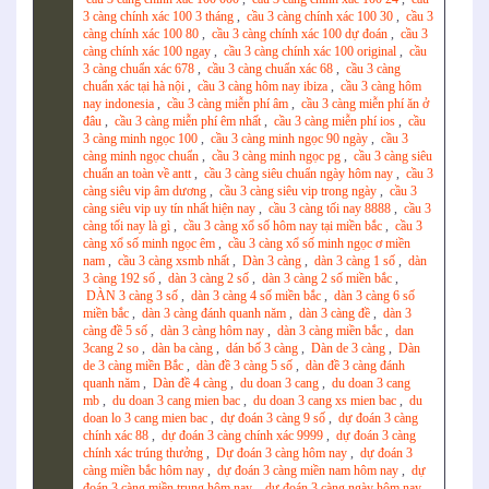
3 càng chính xác 100 3 tháng
,
cầu 3 càng chính xác 100 30
,
cầu 3
càng chính xác 100 80
,
cầu 3 càng chính xác 100 dự đoán
,
cầu 3
càng chính xác 100 ngay
,
cầu 3 càng chính xác 100 original
,
cầu
3 càng chuẩn xác 678
,
cầu 3 càng chuẩn xác 68
,
cầu 3 càng
chuẩn xác tại hà nội
,
cầu 3 càng hôm nay ibiza
,
cầu 3 càng hôm
nay indonesia
,
cầu 3 càng miễn phí âm
,
cầu 3 càng miễn phí ăn ở
đâu
,
cầu 3 càng miễn phí êm nhất
,
cầu 3 càng miễn phí ios
,
cầu
3 càng minh ngọc 100
,
cầu 3 càng minh ngọc 90 ngày
,
cầu 3
càng minh ngọc chuẩn
,
cầu 3 càng minh ngọc pg
,
cầu 3 càng siêu
chuẩn an toàn về antt
,
cầu 3 càng siêu chuẩn ngày hôm nay
,
cầu 3
càng siêu vip âm dương
,
cầu 3 càng siêu vip trong ngày
,
cầu 3
càng siêu vip uy tín nhất hiện nay
,
cầu 3 càng tối nay 8888
,
cầu 3
càng tối nay là gì
,
cầu 3 càng xổ số hôm nay tại miền bắc
,
cầu 3
càng xổ số minh ngọc êm
,
cầu 3 càng xổ số minh ngọc ơ miền
nam
,
cầu 3 càng xsmb nhất
,
Dàn 3 càng
,
dàn 3 càng 1 số
,
dàn
3 càng 192 số
,
dàn 3 càng 2 số
,
dàn 3 càng 2 số miền bắc
,
DÀN 3 càng 3 số
,
dàn 3 càng 4 số miền bắc
,
dàn 3 càng 6 số
miền bắc
,
dàn 3 càng đánh quanh năm
,
dàn 3 càng đề
,
dàn 3
càng đề 5 số
,
dàn 3 càng hôm nay
,
dàn 3 càng miền bắc
,
dan
3cang 2 so
,
dàn ba càng
,
dán bố 3 càng
,
Dàn de 3 càng
,
Dàn
de 3 càng miền Bắc
,
dàn đề 3 càng 5 số
,
dàn đề 3 càng đánh
quanh năm
,
Dàn đề 4 càng
,
du doan 3 cang
,
du doan 3 cang
mb
,
du doan 3 cang mien bac
,
du doan 3 cang xs mien bac
,
du
doan lo 3 cang mien bac
,
dự đoán 3 càng 9 số
,
dự đoán 3 càng
chính xác 88
,
dự đoán 3 càng chính xác 9999
,
dự đoán 3 càng
chính xác trúng thưởng
,
Dự đoán 3 càng hôm nay
,
dự đoán 3
càng miền bắc hôm nay
,
dự đoán 3 càng miền nam hôm nay
,
dự
đoán 3 càng miền trung hôm nay
,
dự đoán 3 càng ngày hôm nay
,