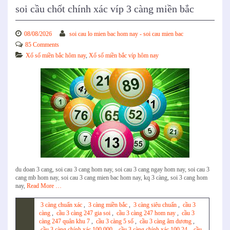
soi cầu chốt chính xác víp 3 càng miền bắc
08/08/2026
soi cau lo mien bac hom nay - soi cau mien bac
85 Comments
Xổ số miền bắc hôm nay
,
Xổ số miền bắc víp hôm nay
du doan 3 cang, soi cau 3 cang hom nay, soi cau 3 cang ngay hom nay, soi cau 3
cang mb hom nay, soi cau 3 cang mien bac hom nay, kq 3 càng, soi 3 cang hom
nay,
Read More …
3 càng chuẩn xác
,
3 càng miền bắc
,
3 càng siêu chuẩn
,
cầu 3
càng
,
cầu 3 càng 247 gia soi
,
cầu 3 càng 247 hom nay
,
cầu 3
càng 247 quân khu 7
,
cầu 3 càng 5 số
,
cầu 3 càng âm dương
,
cầu 3 càng chính xác 100 000
,
cầu 3 càng chính xác 100 24
,
cầu