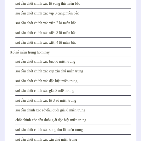
soi cầu chốt chính xác lô song thủ miền bắc
soi cầu chốt chính xác víp 3 càng miền bắc
soi cầu chốt chính xác xiên 2 lô miền bắc
soi cầu chốt chính xác xiên 3 lô miền bắc
soi cầu chốt chính xác xiên 4 lô miền bắc
Xổ số miền trung hôm nay
soi cầu chốt chính xác bao lô miền trung
soi cầu chốt chính xác cặp xíu chủ miền trung
soi cầu chốt chính xác đặc biệt miền trung
soi cầu chốt chính xác giải 8 miền trung
soi cầu chốt chính xác lô 3 số miền trung
soi cầu chính xác sớ đầu đuôi giải 8 miền trung
chốt chính xác đầu đuôi giải đặc biệt miền trung
soi cầu chốt chính xác song thủ lô miền trung
soi cầu chốt chính xác xíu chủ miền trung