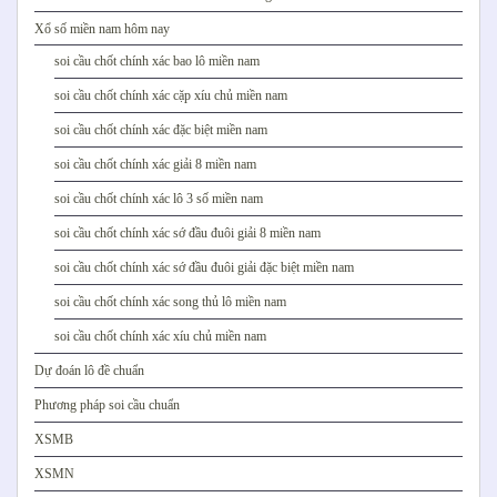
Xổ số miền nam hôm nay
soi cầu chốt chính xác bao lô miền nam
soi cầu chốt chính xác cặp xíu chủ miền nam
soi cầu chốt chính xác đặc biệt miền nam
soi cầu chốt chính xác giải 8 miền nam
soi cầu chốt chính xác lô 3 số miền nam
soi cầu chốt chính xác sớ đầu đuôi giải 8 miền nam
soi cầu chốt chính xác sớ đầu đuôi giải đặc biệt miền nam
soi cầu chốt chính xác song thủ lô miền nam
soi cầu chốt chính xác xíu chủ miền nam
Dự đoán lô đề chuẩn
Phương pháp soi cầu chuẩn
XSMB
XSMN