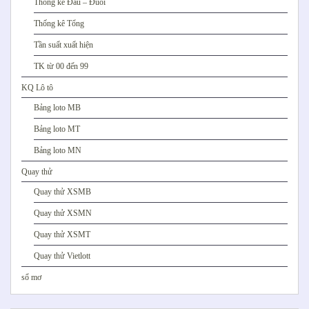
Thống kê Đầu – Đuôi
Thống kê Tổng
Tần suất xuất hiện
TK từ 00 đến 99
KQ Lô tô
Bảng loto MB
Bảng loto MT
Bảng loto MN
Quay thử
Quay thử XSMB
Quay thử XSMN
Quay thử XSMT
Quay thử Vietlott
sổ mơ