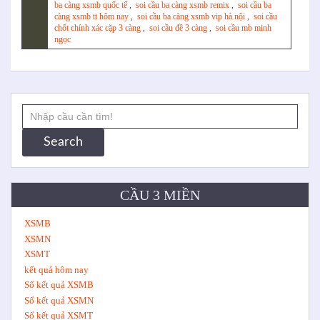
ba càng xsmb quốc tế
,
soi cầu ba càng xsmb remix
,
soi cầu ba
càng xsmb tt hôm nay
,
soi cầu ba càng xsmb vip hà nội
,
soi cầu
chốt chính xác cặp 3 càng
,
soi cầu đề 3 càng
,
soi cầu mb minh
ngọc
Search
CẦU 3 MIỀN
XSMB
XSMN
XSMT
kết quả hôm nay
Sổ kết quả XSMB
Sổ kết quả XSMN
Sổ kết quả XSMT