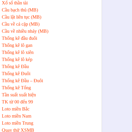
Xổ số thần tài
Cầu bạch thủ (MB)
Cầu lật liên tục (MB)
Cầu về cả cặp (MB)
Cầu về nhiều nháy (MB)
Thống kê đầu đuôi
Thống kê lô gan
Thống kê lô xiên
Thống kê lô kép
Thống kê Đầu
Thống kê Đuôi
Thống kê Đầu – Đuôi
Thống kê Tổng
Tần suất xuất hiện
TK từ 00 đến 99
Loto miền Bắc
Loto miền Nam
Loto miền Trung
Quay thử XSMB