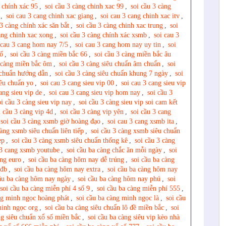
 chính xác 95
,
soi cầu 3 càng chinh xac 99
,
soi cầu 3 càng
,
soi cau 3 cang chinh xac giang
,
soi cau 3 cang chinh xac itv
,
 3 càng chính xác săn bắt
,
soi cầu 3 càng chinh xac trung
,
soi
ang chinh xac xong
,
soi cầu 3 càng chính xác xsmb
,
soi cau 3
 cau 3 cang hom nay 7/5
,
soi cau 3 cang hom nay uy tin
,
soi
số
,
soi cầu 3 càng miền bắc 66
,
soi cầu 3 càng miền bắc âu
3 càng miền bắc ôm
,
soi cầu 3 càng siêu chuẩn âm chuẩn
,
soi
u chuẩn hướng dẫn
,
soi cầu 3 càng siêu chuẩn khung 7 ngày
,
soi
iêu chuẩn yo
,
soi cau 3 cang sieu vip 00
,
soi cau 3 cang sieu vip
ang sieu vip de
,
soi cau 3 cang sieu vip hom nay
,
soi cầu 3
oi cầu 3 càng sieu vip nay
,
soi cầu 3 càng sieu vip soi cam kết
i cầu 3 càng vip 4d
,
soi cầu 3 càng vip yên
,
soi cầu 3 cang
soi cầu 3 càng xsmb giờ hoàng đạo
,
soi cau 3 cang xsmb ita
,
càng xsmb siêu chuẩn liên tiếp
,
soi cầu 3 càng xsmb siêu chuẩn
ẹp
,
soi cầu 3 càng xsmb siêu chuẩn thống kê
,
soi cầu 3 càng
 3 cang xsmb youtube
,
soi cầu ba càng chắc ăn mỗi ngày
,
soi
àng euro
,
soi cầu ba càng hôm nay dễ trúng
,
soi cầu ba càng
 đb
,
soi cầu ba càng hôm nay extra
,
soi cầu ba càng hôm nay
cầu ba càng hôm nay ngày
,
soi cầu ba càng hôm nay phú
,
soi
soi cầu ba càng miễn phí 4 số 9
,
soi cầu ba càng miễn phí 555
,
ng minh ngọc hoàng phát
,
soi cầu ba càng minh ngọc là
,
soi cầu
minh ngọc org
,
soi cầu ba càng siêu chuẩn lô đề miền bắc
,
soi
ng siêu chuẩn xổ số miền bắc
,
soi cầu ba càng siêu vip kèo nhà