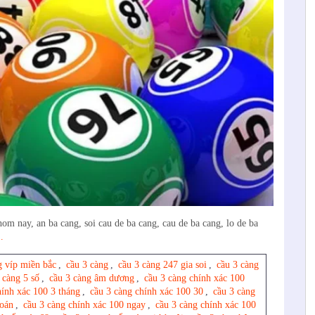
m nay, an ba cang, soi cau de ba cang, cau de ba cang, lo de ba
…
g víp miền bắc
,
cầu 3 càng
,
cầu 3 càng 247 gia soi
,
cầu 3 càng
 càng 5 số
,
cầu 3 càng âm dương
,
cầu 3 càng chính xác 100
hính xác 100 3 tháng
,
cầu 3 càng chính xác 100 30
,
cầu 3 càng
đoán
,
cầu 3 càng chính xác 100 ngay
,
cầu 3 càng chính xác 100