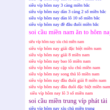
siêu víp hôm nay 3 càng miền bắc
siêu víp hôm nay dàn 3 càng 2 số miền bắc
siêu víp hôm nay dàn lô 10 số miền bắc
siêu víp hôm nay đề đầu đuôi miền bắc
soi cầu miền nam ăn to hôm na
siêu víp hôm nay xỉu chủ miền nam
siêu víp hôm nay giải đặc biệt miền nam
siêu víp hôm nay giải 8 miền nam
siêu víp hôm nay bao lô miền nam
siêu víp hôm nay cặp xỉu chủ miền nam
siêu víp hôm nay song thủ lô miền nam
siêu víp hôm nay đầu đuôi giải 8 miền nam
siêu víp hôm nay đầu đuôi đặc biệt miền na
siêu víp hôm nay lô 3 số miền nam
soi cầu miền trung víp phát tài
siêu víp hôm nay xỉu chủ miền trung