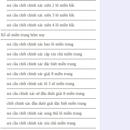
soi cầu chốt chính xác xiên 2 lô miền bắc
soi cầu chốt chính xác xiên 3 lô miền bắc
soi cầu chốt chính xác xiên 4 lô miền bắc
Xổ số miền trung hôm nay
soi cầu chốt chính xác bao lô miền trung
soi cầu chốt chính xác cặp xíu chủ miền trung
soi cầu chốt chính xác đặc biệt miền trung
soi cầu chốt chính xác giải 8 miền trung
soi cầu chốt chính xác lô 3 số miền trung
soi cầu chính xác sớ đầu đuôi giải 8 miền trung
chốt chính xác đầu đuôi giải đặc biệt miền trung
soi cầu chốt chính xác song thủ lô miền trung
soi cầu chốt chính xác xíu chủ miền trung