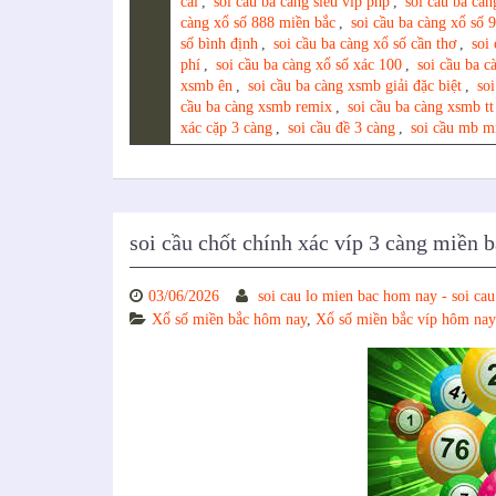
cái
,
soi cầu ba càng siêu vip php
,
soi cầu ba càn
càng xổ số 888 miền bắc
,
soi cầu ba càng xổ số 
số bình định
,
soi cầu ba càng xổ số cần thơ
,
soi
phí
,
soi cầu ba càng xổ số xác 100
,
soi cầu ba 
xsmb ên
,
soi cầu ba càng xsmb giải đặc biệt
,
so
cầu ba càng xsmb remix
,
soi cầu ba càng xsmb t
xác cặp 3 càng
,
soi cầu đề 3 càng
,
soi cầu mb m
soi cầu chốt chính xác víp 3 càng miền 
03/06/2026
soi cau lo mien bac hom nay - soi ca
Xổ số miền bắc hôm nay
,
Xổ số miền bắc víp hôm nay