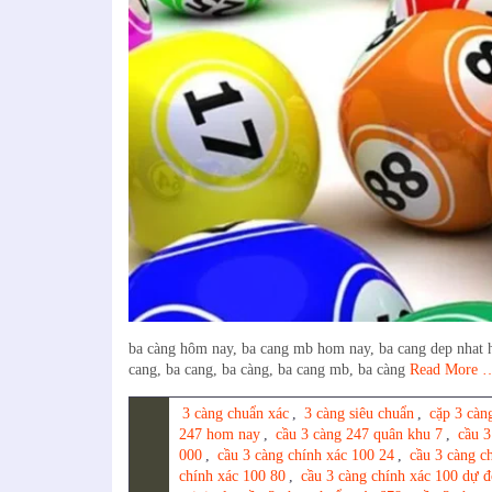
ba càng hôm nay, ba cang mb hom nay, ba cang dep nhat ho
cang, ba cang, ba càng, ba cang mb, ba càng
Read More 
3 càng chuẩn xác
,
3 càng siêu chuẩn
,
cặp 3 càn
247 hom nay
,
cầu 3 càng 247 quân khu 7
,
cầu 3
000
,
cầu 3 càng chính xác 100 24
,
cầu 3 càng c
chính xác 100 80
,
cầu 3 càng chính xác 100 dự 