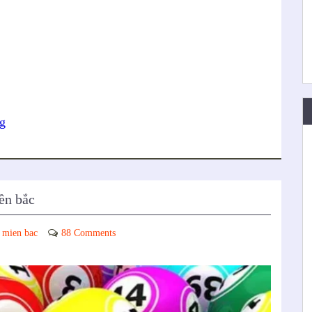
ng
iền bắc
u mien bac
88 Comments