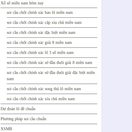
Xổ số miền nam hôm nay
soi cầu chốt chính xác bao lô miền nam
soi cầu chốt chính xác cặp xíu chủ miền nam
soi cầu chốt chính xác đặc biệt miền nam
soi cầu chốt chính xác giải 8 miền nam
soi cầu chốt chính xác lô 3 số miền nam
soi cầu chốt chính xác sớ đầu đuôi giải 8 miền nam
soi cầu chốt chính xác sớ đầu đuôi giải đặc biệt miền
nam
soi cầu chốt chính xác song thủ lô miền nam
soi cầu chốt chính xác xíu chủ miền nam
Dự đoán lô đề chuẩn
Phương pháp soi cầu chuẩn
XSMB