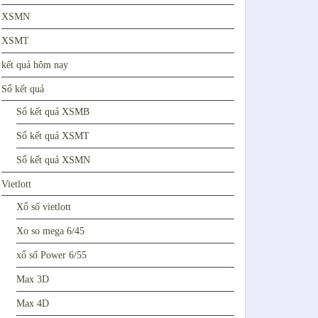
XSMN
XSMT
kết quả hôm nay
Sổ kết quả
Sổ kết quả XSMB
Sổ kết quả XSMT
Sổ kết quả XSMN
Vietlott
Xổ số vietlott
Xo so mega 6/45
xổ số Power 6/55
Max 3D
Max 4D