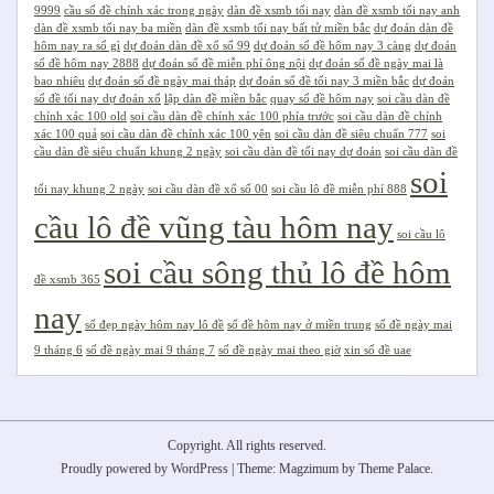
9999
cầu số đề chính xác trong ngày
dàn đề xsmb tối nay
dàn đề xsmb tối nay anh
dàn đề xsmb tối nay ba miền
dàn đề xsmb tối nay bất tử miền bắc
dự đoán dàn đề
hôm nay ra số gì
dự đoán dàn đề xổ số 99
dự đoán số đề hôm nay 3 càng
dự đoán
số đề hôm nay 2888
dự đoán số đề miễn phí ông nội
dự đoán số đề ngày mai là
bao nhiêu
dự đoán số đề ngày mai tháp
dự đoán số đề tối nay 3 miền bắc
dự đoán
số đề tối nay dự đoán xổ
lập dàn đề miền bắc
quay số đề hôm nay
soi cầu dàn đề
chính xác 100 old
soi cầu dàn đề chính xác 100 phía trước
soi cầu dàn đề chính
xác 100 quả
soi cầu dàn đề chính xác 100 yên
soi cầu dàn đề siêu chuẩn 777
soi
cầu dàn đề siêu chuẩn khung 2 ngày
soi cầu dàn đề tối nay dự đoán
soi cầu dàn đề
soi
tối nay khung 2 ngày
soi cầu dàn đề xổ số 00
soi cầu lô đề miễn phí 888
cầu lô đề vũng tàu hôm nay
soi cầu lô
soi cầu sông thủ lô đề hôm
đề xsmb 365
nay
số đẹp ngày hôm nay lô đề
số đề hôm nay ở miền trung
số đề ngày mai
9 tháng 6
số đề ngày mai 9 tháng 7
số đề ngày mai theo giờ
xin số đề uae
Copyright. All rights reserved.
Proudly powered by WordPress
|
Theme: Magzimum by
Theme Palace
.