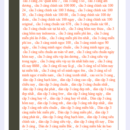
cầu 3 càng 247 quân khu 7
,
cầu 3 càng 5 số
,
cầu 3 càng âm
dương
,
cầu 3 càng chính xác 100 000
,
cầu 3 càng chính xác 100
24
,
cầu 3 càng chính xác 100 3 tháng
,
cầu 3 càng chính xác 100
30
,
cầu 3 càng chính xác 100 80
,
cầu 3 càng chính xác 100 dự
đoán
,
cầu 3 càng chính xác 100 ngay
,
cầu 3 càng chính xác 100
original
,
cầu 3 càng chuẩn xác 678
,
cầu 3 càng chuẩn xác 68
,
cầu 3 càng chuẩn xác tại hà nội
,
cầu 3 càng hôm nay ibiza
,
cầu 3
càng hôm nay indonesia
,
cầu 3 càng miễn phí âm
,
cầu 3 càng
miễn phí ăn ở đâu
,
cầu 3 càng miễn phí êm nhất
,
cầu 3 càng miễn
phí ios
,
cầu 3 càng minh ngọc 100
,
cầu 3 càng minh ngọc 90
ngày
,
cầu 3 càng minh ngọc chuẩn
,
cầu 3 càng minh ngọc pg
,
cầu 3 càng siêu chuẩn an toàn về antt
,
cầu 3 càng siêu chuẩn ngày
hôm nay
,
cầu 3 càng siêu vip âm dương
,
cầu 3 càng siêu vip
trong ngày
,
cầu 3 càng siêu vip uy tín nhất hiện nay
,
cầu 3 càng
tối nay 8888
,
cầu 3 càng tối nay là gì
,
cầu 3 càng xổ số hôm nay
tại miền bắc
,
cầu 3 càng xổ số minh ngọc êm
,
cầu 3 càng xổ số
minh ngọc ơ miền nam
,
cầu 3 càng xsmb nhất
,
cau soi lo 3 cang
,
dàn cặp 3 càng bạch kim
,
dàn cặp 3 càng cao cấp
,
dàn cặp 3 càng
chiều nay
,
dàn cặp 3 càng chuẩn
,
dàn cặp 3 càng chuẩn nhất
,
dàn cặp 3 càng đại phát
,
dàn cặp 3 càng đẹp mb
,
dàn cặp 3 càng
đẹp nhất
,
dàn cặp 3 càng free
,
dàn cặp 3 càng hàng ngày
,
dàn
cặp 3 càng hay về
,
dàn cặp 3 càng hay về nhất
,
Dàn cặp 3 càng
hôm nay
,
dàn cặp 3 càng mb
,
dàn cặp 3 càng mb đẹp nhất
,
dàn
cặp 3 càng mb siêu chuẩn
,
dàn cặp 3 càng miền bắc
,
Dàn cặp 3
càng miền bắc miễn phí
,
Dàn cặp 3 càng miền phí
,
dàn cặp 3
càng phát tài
,
dàn cặp 3 càng rồng bạch kim
,
dàn cặp 3 càng siêu
chính xác
,
dàn cặp 3 càng siêu víp
,
dàn cặp 3 càng tối nay
,
Dàn
de 3 càng
,
Dàn de 3 càng miền Bắc
,
de 3 càng miền bắc ăn bao