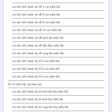
soi cầu chốt chính xác đề 4 con miền bắc
soi cầu chốt chính xác đề 6 con miền bắc
soi cầu chốt chính xác đề 8 con miền bắc
soi cầu chốt chính xác đề 10 con miền bắc
soi cầu chốt chính xác đề bạch thủ miền bắc
soi cầu chốt chính xác đề đầu đuôi miền bắc
soi cầu chốt chính xác đề song thủ miền bắc
soi cầu chốt chính xác lô 4 con miền bắc
soi cầu chốt chính xác lô 6 con miền bắc
soi cầu chốt chính xác lô 8 con miền bắc
Xổ số miền bắc víp hôm nay
soi cầu chốt chính xác lô bạch thủ kép miền bắc
soi cầu chốt chính xác lô bạch thủ miền bắc
soi cầu chốt chính xác lô song thủ kép miền bắc