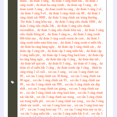
nhiêu
,
du doan 3 cang
,
du doan 3 cang mien bac
,
du doan 3
cang xsmb
,
du doan ba cang xsmb
,
du doan cap 3 cang
,
du
doan xsmb 3 cang
,
du doan xsmb ba cang
,
dự đoán 3 càng 2 số
,
dự đoán 3 càng 9 số
,
dự đoán 3 càng chính xác 88
,
dự đoán 3
càng chính xác 9999
,
dự đoán 3 càng chính xác trúng thưởng
,
Dự đoán 3 càng hôm nay
,
dự đoán 3 càng siêu chuẩn 1000
,
dự
đoán 3 càng siêu chuẩn 24h
,
dự đoán 3 càng siêu chuẩn
euromillion
,
dự đoán 3 càng siêu chuẩn hôm nay
,
dự đoán 3 càng
siêu chuẩn thông kê
,
dự đoán 3 càng us
,
dự đoán 3 càng xsmb
666 hôm nay
,
dự đoán 3 càng xsmb extras de cont
,
dự đoán 3
càng xsmb miền nam hôm nay
,
dự đoán 3 càng xsmb ư miền bắc
,
dự đoán ba càng hàng ngày
,
dự đoán cặp 3 càng chính xác
,
dự
đoán cặp 3 càng mb
,
dự đoán cặp 3 càng miền bắc
,
dự đoán cặp
3 càng miễn phí
,
dự đoán cặp 3 càng rồng bạch kim
,
dự đoán cặp
ba càng hàng ngày
,
dự đoán dàn cặp 3 càng
,
dự đoán dàn mb
,
dự đoán kết quả mb
,
dự đoán lô 3 càng
,
dự đoán số 3 càng
,
dự
đoán xổ số miền bắc 3 càng
,
dự đoán xsmb cặp 3 càng
,
đánh ba
càng trúng 2 số cuối
,
soi cau 3 cang
,
soi cau 3 cang chinh xac
09
,
soi cau 3 cang chinh xac 30 thang
,
soi cau 3 cang chinh xac
90 ngay
,
soi cầu 3 càng chính xác 95
,
soi cầu 3 càng chinh xac
99
,
soi cầu 3 càng chính xác 999
,
soi cầu 3 càng chính xác đẹp
nhất
,
soi cau 3 cang chinh xac giang
,
soi cau 3 cang chinh xac
itv
,
soi cầu 3 càng chính xác rông bach kim
,
soi cầu 3 càng chính
xác săn bắt
,
soi cầu 3 càng chinh xac trung
,
soi cầu 3 càng chinh
xac trung miễn phí
,
soi cau 3 cang chinh xac xong
,
soi cầu 3 càng
chính xác xsmb
,
soi cau 3 cang hom nay
,
soi cau 3 cang hom nay
247
,
soi cau 3 cang hom nay 7/5
,
soi cau 3 cang hom nay uy tin
,
soi cầu 3 càng miền bắc
,
soi cầu 3 càng miền bắc 6 số
,
soi cầu 3