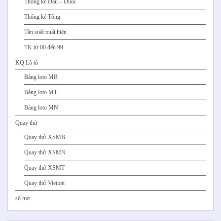
Thống kê Đầu – Đuôi
Thống kê Tổng
Tần suất xuất hiện
TK từ 00 đến 99
KQ Lô tô
Bảng loto MB
Bảng loto MT
Bảng loto MN
Quay thử
Quay thử XSMB
Quay thử XSMN
Quay thử XSMT
Quay thử Vietlott
sổ mơ