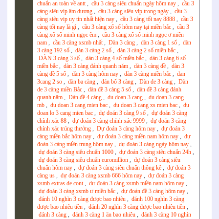
chuẩn an toàn về antt
,
cầu 3 càng siêu chuẩn ngày hôm nay
,
cầu 3
càng siêu vip âm dương
,
cầu 3 càng siêu vip trong ngày
,
cầu 3
càng siêu vip uy tín nhất hiện nay
,
cầu 3 càng tối nay 8888
,
cầu 3
càng tối nay là gì
,
cầu 3 càng xổ số hôm nay tại miền bắc
,
cầu 3
càng xổ số minh ngọc êm
,
cầu 3 càng xổ số minh ngọc ơ miền
nam
,
cầu 3 càng xsmb nhất
,
Dàn 3 càng
,
dàn 3 càng 1 số
,
dàn
3 càng 192 số
,
dàn 3 càng 2 số
,
dàn 3 càng 2 số miền bắc
,
DÀN 3 càng 3 số
,
dàn 3 càng 4 số miền bắc
,
dàn 3 càng 6 số
miền bắc
,
dàn 3 càng đánh quanh năm
,
dàn 3 càng đề
,
dàn 3
càng đề 5 số
,
dàn 3 càng hôm nay
,
dàn 3 càng miền bắc
,
dan
3cang 2 so
,
dàn ba càng
,
dán bố 3 càng
,
Dàn de 3 càng
,
Dàn
de 3 càng miền Bắc
,
dàn đề 3 càng 5 số
,
dàn đề 3 càng đánh
quanh năm
,
Dàn đề 4 càng
,
du doan 3 cang
,
du doan 3 cang
mb
,
du doan 3 cang mien bac
,
du doan 3 cang xs mien bac
,
du
doan lo 3 cang mien bac
,
dự đoán 3 càng 9 số
,
dự đoán 3 càng
chính xác 88
,
dự đoán 3 càng chính xác 9999
,
dự đoán 3 càng
chính xác trúng thưởng
,
Dự đoán 3 càng hôm nay
,
dự đoán 3
càng miền bắc hôm nay
,
dự đoán 3 càng miền nam hôm nay
,
dự
đoán 3 càng miền trung hôm nay
,
dự đoán 3 càng ngày hôm nay
,
dự đoán 3 càng siêu chuẩn 1000
,
dự đoán 3 càng siêu chuẩn 24h
,
dự đoán 3 càng siêu chuẩn euromillion
,
dự đoán 3 càng siêu
chuẩn hôm nay
,
dự đoán 3 càng siêu chuẩn thông kê
,
dự đoán 3
càng us
,
dự đoán 3 càng xsmb 666 hôm nay
,
dự đoán 3 càng
xsmb extras de cont
,
dự đoán 3 càng xsmb miền nam hôm nay
,
dự đoán 3 càng xsmb ư miền bắc
,
dự đoán đề 3 càng hôm nay
,
đánh 10 nghìn 3 càng được bao nhiêu
,
đánh 100 nghìn 3 càng
được bao nhiêu tiền
,
đánh 20 nghìn 3 càng được bao nhiêu tiền
,
đánh 3 càng
,
đánh 3 càng 1 ăn bao nhiêu
,
đánh 3 càng 10 nghìn