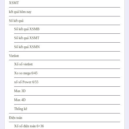
XSMT
kết quả hôm nay
Sổ kết quả
Sổ kết quả XSMB
Sổ kết quả XSMT
Sổ kết quả XSMN
Vietlott
Xổ số vietlott
Xo so mega 6/45
xổ số Power 6/55
Max 3D
Max 4D
Thống kê
Điện toán
Xổ số điện toán 6×36