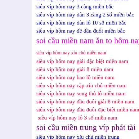
siêu víp hôm nay 3 càng miền bắc
siêu víp hôm nay dàn 3 càng 2 số miền bắc
siêu víp hôm nay dàn lô 10 số miền bắc
siêu víp hôm nay đề đầu đuôi miền bắc
soi cầu miền nam ăn to hôm na
siêu víp hôm nay xỉu chủ miền nam
siêu víp hôm nay giải đặc biệt miền nam
siêu víp hôm nay giải 8 miền nam
siêu víp hôm nay bao lô miền nam
siêu víp hôm nay cặp xỉu chủ miền nam
siêu víp hôm nay song thủ lô miền nam
siêu víp hôm nay đầu đuôi giải 8 miền nam
siêu víp hôm nay đầu đuôi đặc biệt miền na
siêu víp hôm nay lô 3 số miền nam
soi cầu miền trung víp phát tài
siêu víp hôm nay xỉu chủ miền trung