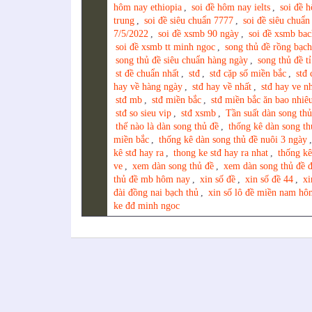
hôm nay ethiopia
,
soi đề hôm nay ielts
,
soi đề 
trung
,
soi đề siêu chuẩn 7777
,
soi đề siêu chuẩn
7/5/2022
,
soi đề xsmb 90 ngày
,
soi đề xsmb bac
soi đề xsmb tt minh ngoc
,
song thủ đề rồng bạc
song thủ đề siêu chuẩn hàng ngày
,
song thủ đề t
st đề chuẩn nhất
,
stđ
,
stđ cặp số miền bắc
,
stđ 
hay về hàng ngày
,
stđ hay về nhất
,
stđ hay ve n
stđ mb
,
stđ miền bắc
,
stđ miền bắc ăn bao nhiê
stđ so sieu vip
,
stđ xsmb
,
Tần suất dàn song thủ
thế nào là dàn song thủ đề
,
thống kê dàn song th
miền bắc
,
thống kê dàn song thủ đề nuôi 3 ngày
kê stđ hay ra
,
thong ke stđ hay ra nhat
,
thống kê
ve
,
xem dàn song thủ đề
,
xem dàn song thủ đề 
thủ đề mb hôm nay
,
xin số đề
,
xin số đề 44
,
xi
đài đồng nai bạch thủ
,
xin số lô đề miền nam hô
ke đđ minh ngoc