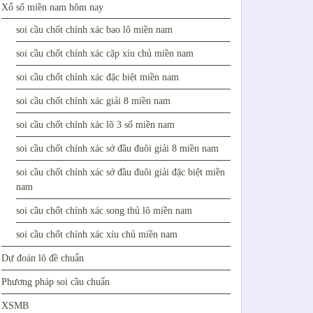
Xổ số miền nam hôm nay
soi cầu chốt chính xác bao lô miền nam
soi cầu chốt chính xác cặp xíu chủ miền nam
soi cầu chốt chính xác đặc biệt miền nam
soi cầu chốt chính xác giải 8 miền nam
soi cầu chốt chính xác lô 3 số miền nam
soi cầu chốt chính xác sớ đầu đuôi giải 8 miền nam
soi cầu chốt chính xác sớ đầu đuôi giải đặc biệt miền
nam
soi cầu chốt chính xác song thủ lô miền nam
soi cầu chốt chính xác xíu chủ miền nam
Dự đoán lô đề chuẩn
Phương pháp soi cầu chuẩn
XSMB