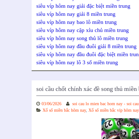
siêu víp hôm nay giải đặc biệt miền trung
siêu víp hôm nay giải 8 miền trung
siêu víp hôm nay bao lô miền trung
siêu víp hôm nay cặp xỉu chủ miền trung
siêu víp hôm nay song thủ lô miền trung
siêu víp hôm nay đầu đuôi giải 8 miền trung
siêu víp hôm nay đầu đuôi đặc biệt miền tru
siêu víp hôm nay lô 3 số miền trung
soi cầu chốt chính xác đề song thủ miền
03/06/2026
soi cau lo mien bac hom nay - soi ca
Xổ số miền bắc hôm nay
,
Xổ số miền bắc víp hôm nay