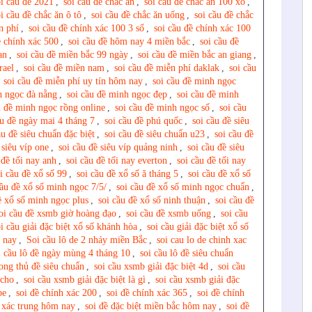
oi cầu đề 2021
,
soi cầu đề chắc ăn
,
soi cầu đề chắc ăn 100 xổ
,
oi cầu đề chắc ăn ô tô
,
soi cầu đề chắc ăn uống
,
soi cầu đề chắc
n phí
,
soi cầu đề chính xác 100 3 số
,
soi cầu đề chính xác 100
ề chính xác 500
,
soi cầu đề hôm nay 4 miền bắc
,
soi cầu đề
an
,
soi cầu đề miền bắc 99 ngày
,
soi cầu đề miền bắc an giang
,
rael
,
soi cầu đề miền nam
,
soi cầu đề miễn phí daklak
,
soi cầu
,
soi cầu đề miễn phí uy tín hôm nay
,
soi cầu đề minh ngọc
h ngọc đà nẵng
,
soi cầu đề minh ngọc đẹp
,
soi cầu đề minh
u đề minh ngọc rồng online
,
soi cầu đề minh ngọc số
,
soi cầu
ầu đề ngày mai 4 tháng 7
,
soi cầu đề phú quốc
,
soi cầu đề siêu
ầu đề siêu chuẩn đặc biệt
,
soi cầu đề siêu chuẩn u23
,
soi cầu đề
 siêu víp one
,
soi cầu đề siêu víp quảng ninh
,
soi cầu đề siêu
 đề tối nay anh
,
soi cầu đề tối nay everton
,
soi cầu đề tối nay
i cầu đề xổ số 99
,
soi cầu đề xổ số ă tháng 5
,
soi cầu đề xổ số
cầu đề xổ số minh ngọc 7/5/
,
soi cầu đề xổ số minh ngọc chuẩn
,
ề xổ số minh ngọc plus
,
soi cầu đề xổ số ninh thuận
,
soi cầu đề
oi cầu đề xsmb giờ hoàng đạo
,
soi cầu đề xsmb uống
,
soi cầu
oi cầu giải đặc biệt xổ số khánh hòa
,
soi cầu giải đặc biệt xổ số
m nay
,
Soi cầu lô de 2 nháy miền Bắc
,
soi cau lo de chinh xac
i cầu lô đề ngày mùng 4 tháng 10
,
soi cầu lô đề siêu chuẩn
song thủ đề siêu chuẩn
,
soi cầu xsmb giải đặc biệt 4d
,
soi cầu
 cho
,
soi cầu xsmb giải đặc biệt là gì
,
soi cầu xsmb giải đặc
be
,
soi đề chính xác 200
,
soi đề chính xác 365
,
soi đề chính
h xác trung hôm nay
,
soi đề đặc biệt miền bắc hôm nay
,
soi đề