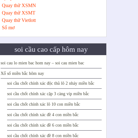
Quay thử XSMN
Quay thử XSMT
Quay thử Vietlott
Sổ mơ
soi cầu cao cấp hôm nay
soi cau lo mien bac hom nay – soi cau mien bac
Xổ số miền bắc hôm nay
soi cầu chốt chính xác độc thủ lô 2 nháy miền bắc
soi cầu chốt chính xác cặp 3 càng víp miền bắc
soi cầu chốt chính xác lô 10 con miền bắc
soi cầu chốt chính xác đề 4 con miền bắc
soi cầu chốt chính xác đề 6 con miền bắc
soi cầu chốt chính xác đề 8 con miền bắc