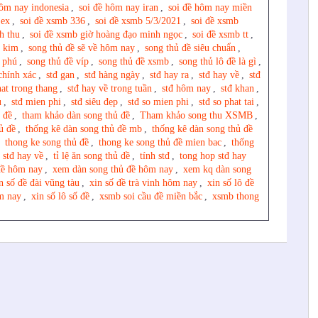
hôm nay indonesia
,
soi đề hôm nay iran
,
soi đề hôm nay miền
 ex
,
soi đề xsmb 336
,
soi đề xsmb 5/3/2021
,
soi đề xsmb
h thu
,
soi đề xsmb giờ hoàng đạo minh ngọc
,
soi đề xsmb tt
,
h kim
,
song thủ đề sẽ về hôm nay
,
song thủ đề siêu chuẩn
,
ỉ phú
,
song thủ đề víp
,
song thủ đề xsmb
,
song thủ lô đề là gì
,
chính xác
,
stđ gan
,
stđ hàng ngày
,
stđ hay ra
,
stđ hay về
,
stđ
hat trong thang
,
stđ hay về trong tuần
,
stđ hôm nay
,
stđ khan
,
u
,
stđ mien phi
,
stđ siêu đẹp
,
stđ so mien phi
,
stđ so phat tai
,
 đề
,
tham khảo dàn song thủ đề
,
Tham khảo song thu XSMB
,
ủ đề
,
thống kê dàn song thủ đề mb
,
thống kê dàn song thủ đề
,
thong ke song thủ đề
,
thong ke song thủ đề mien bac
,
thống
 stđ hay về
,
tỉ lệ ăn song thủ đề
,
tính stđ
,
tong hop stđ hay
đề hôm nay
,
xem dàn song thủ đề hôm nay
,
xem kq dàn song
n số đề đài vũng tàu
,
xin số đề trà vinh hôm nay
,
xin số lô đề
m nay
,
xin số lô số đề
,
xsmb soi cầu đề miền bắc
,
xsmb thong