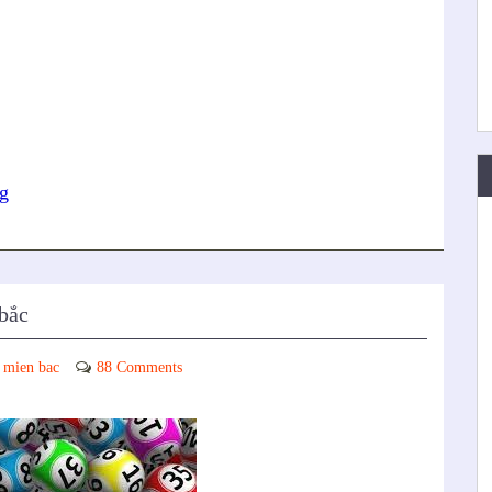
ng
 bắc
u mien bac
88 Comments