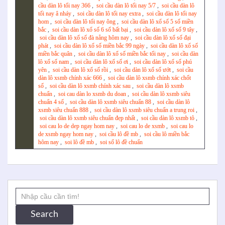
cầu dàn lô tối nay 366
,
soi cầu dàn lô tối nay 5/7
,
soi cầu dàn lô
tối nay â nháy
,
soi cầu dàn lô tối nay extra
,
soi cầu dàn lô tối nay
hom
,
soi cầu dàn lô tối nay ông
,
soi cầu dàn lô xổ số 5 số miền
bắc
,
soi cầu dàn lô xổ số 6 số bất bại
,
soi cầu dàn lô xổ số 9 tây
,
soi cầu dàn lô xổ số đà nẵng hôm nay
,
soi cầu dàn lô xổ số đại
phát
,
soi cầu dàn lô xổ số miền bắc 99 ngày
,
soi cầu dàn lô xổ số
miền bắc quân
,
soi cầu dàn lô xổ số miền bắc tối nay
,
soi cầu dàn
lô xổ số nam
,
soi cầu dàn lô xổ số ơi
,
soi cầu dàn lô xổ số phú
yên
,
soi cầu dàn lô xổ số rồi
,
soi cầu dàn lô xổ số ướt
,
soi cầu
dàn lô xsmb chính xác 666
,
soi cầu dàn lô xsmb chính xác chốt
số
,
soi cầu dàn lô xsmb chính xác sau
,
soi cầu dàn lô xsmb
chuẩn
,
soi cau dàn lo xsmb du doan
,
soi cầu dàn lô xsmb siêu
chuẩn 4 số
,
soi cầu dàn lô xsmb siêu chuẩn 88
,
soi cầu dàn lô
xsmb siêu chuẩn 888
,
soi cầu dàn lô xsmb siêu chuẩn a trung roi
,
soi cầu dàn lô xsmb siêu chuẩn đẹp nhất
,
soi cầu dàn lô xsmb tô
,
soi cau lo de dep ngay hom nay
,
soi cau lo de xsmb
,
soi cau lo
de xsmb ngay hom nay
,
soi cầu lô đề mb
,
soi cầu lô miền bắc
hôm nay
,
soi lô đề mb
,
soi số lô đề chuẩn
Search