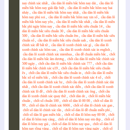
nay chính xác nhất
,
cầu dàn lô miền bắc hôm nay dài
,
cầu dàn lô
miền bắc hôm nay giải đặc biệt
,
cầu dàn lô miền bắc hôm nay hai
nháy
,
cầu dàn lô miền bắc hôm nay nhật
,
cầu dàn lô miền bắc
hôm nay phú soi
,
cầu dàn lô miền bắc hôm nay xin số
,
cầu dàn lô
miền bắc hôm nay yêu
,
cầu dàn lô miền bắc nhất
,
cầu dàn lô miền
bắc phí ngày hôm nay
,
cầu dàn lô miền bắc siêu chuẩn 14
,
cầu
dàn lô miền bắc siêu chuẩn 30
,
cầu dàn lô miền bắc siêu chuẩn
500
,
cầu dàn lô miền bắc siêu chuẩn êm
,
cầu dàn lô miền bắc siêu
chuẩn số
,
cầu dàn lô miền bắc siêu chuẩn uah
,
cầu dàn lô xsmb
chính xác đề bất tử
,
cầu dàn lô xsmb chính xác gì
,
cầu dàn lô
xsmb chính xác hôm sau
,
cầu dàn lô xsmb chính xác in english
,
cầu dàn lô xsmb chính xác mienhua
,
cầu đề chuẩn miền bắc
,
chốt
cầu dàn lô miền bắc âm dương
,
chốt cầu dàn lô miền bắc chính xác
500 ngày
,
chốt cầu dàn lô miền bắc chính xác 777
,
chốt cầu dàn
lô miền bắc chính xác u19
,
chốt cầu dàn lô miền bắc siêu chuẩn
êx
,
chốt cầu dàn lô miền bắc siêu chuẩn in
,
chốt cầu dàn lô miền
bắc xổ số miền bắc
,
chốt cầu dàn lô xsmb chính xác 4 số
,
chốt
cầu dàn lô xsmb chính xác bz
,
chốt cầu dàn lô xsmb chính xác dài
nhất
,
chốt cầu dàn lô xsmb chính xác diễn
,
chốt cầu dàn lô xsmb
chính xác lô đề
,
chốt cầu dàn lô xsmb chính xác ông
,
chốt cầu
dàn lô xsmb chính xác quay thử
,
chốt dàn de
,
chốt lô miền bắc
chuẩn
,
chốt số chuẩn 100
,
chốt số dàn lô 00 00
,
chốt số dàn lô
99
,
chốt số dàn lô chính xác 6666
,
chốt số dàn lô chính xác gan
,
chốt số dàn lô chính xác rắn
,
chốt số dàn lô đề chuẩn miễn phí
,
chốt số dàn lô gan miền bắc
,
chốt số dàn lô hôm nay 00 00
,
chốt
số dàn lô hôm nay càng
,
chốt số dàn lô hôm nay em đẹp
,
chốt số
dàn lô hôm nay giá
,
chốt số dàn lô hôm nay qua
,
chốt số dàn lô
hôm nay rồng vàng
,
chốt số dàn lô hôm nay vàng ngày
,
chốt số