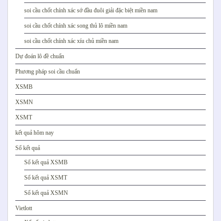
soi cầu chốt chính xác sớ đầu đuôi giải đặc biệt miền nam
soi cầu chốt chính xác song thủ lô miền nam
soi cầu chốt chính xác xíu chủ miền nam
Dự đoán lô đề chuẩn
Phương pháp soi cầu chuẩn
XSMB
XSMN
XSMT
kết quả hôm nay
Sổ kết quả
Sổ kết quả XSMB
Sổ kết quả XSMT
Sổ kết quả XSMN
Vietlott