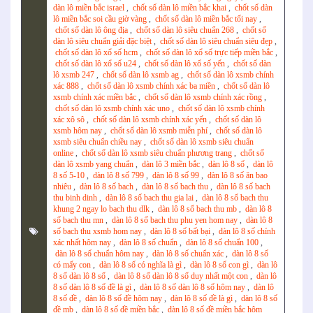
dàn lô miền bắc israel
,
chốt số dàn lô miền bắc khai
,
chốt số dàn
lô miền bắc soi cầu giờ vàng
,
chốt số dàn lô miền bắc tối nay
,
chốt số dàn lô ông địa
,
chốt số dàn lô siêu chuẩn 268
,
chốt số
dàn lô siêu chuẩn giải đặc biệt
,
chốt số dàn lô siêu chuẩn siêu đẹp
,
chốt số dàn lô xổ số hcm
,
chốt số dàn lô xổ số trực tiếp miền bắc
,
chốt số dàn lô xổ số u24
,
chốt số dàn lô xổ số yến
,
chốt số dàn
lô xsmb 247
,
chốt số dàn lô xsmb ag
,
chốt số dàn lô xsmb chính
xác 888
,
chốt số dàn lô xsmb chính xác ba miền
,
chốt số dàn lô
xsmb chính xác miền bắc
,
chốt số dàn lô xsmb chính xác rồng
,
chốt số dàn lô xsmb chính xác uno
,
chốt số dàn lô xsmb chính
xác xô sô
,
chốt số dàn lô xsmb chính xác yến
,
chốt số dàn lô
xsmb hôm nay
,
chốt số dàn lô xsmb miễn phí
,
chốt số dàn lô
xsmb siêu chuẩn chiều nay
,
chốt số dàn lô xsmb siêu chuẩn
online
,
chốt số dàn lô xsmb siêu chuẩn phương trang
,
chốt số
dàn lô xsmb yang chuẩn
,
dàn lô 3 miền bắc
,
dàn lô 8 số
,
dàn lô
8 số 5-10
,
dàn lô 8 số 799
,
dàn lô 8 số 99
,
dàn lô 8 số ăn bao
nhiêu
,
dàn lô 8 số bach
,
dàn lô 8 số bach thu
,
dàn lô 8 số bach
thu binh dinh
,
dàn lô 8 số bach thu gia lai
,
dàn lô 8 số bach thu
khung 2 ngay lo bach thu dlk
,
dàn lô 8 số bach thu mb
,
dàn lô 8
số bach thu mn
,
dàn lô 8 số bach thu phu yen hom nay
,
dàn lô 8
số bach thu xsmb hom nay
,
dàn lô 8 số bất bại
,
dàn lô 8 số chính
xác nhất hôm nay
,
dàn lô 8 số chuẩn
,
dàn lô 8 số chuẩn 100
,
dàn lô 8 số chuẩn hôm nay
,
dàn lô 8 số chuẩn xác
,
dàn lô 8 số
có mấy con
,
dàn lô 8 số có nghĩa là gì
,
dàn lô 8 số con gì
,
dàn lô
8 số dàn lô 8 số
,
dàn lô 8 số dàn lô 8 số duy nhất một con
,
dàn lô
8 số dàn lô 8 số đề là gì
,
dàn lô 8 số dàn lô 8 số hôm nay
,
dàn lô
8 số đề
,
dàn lô 8 số đề hôm nay
,
dàn lô 8 số đề là gì
,
dàn lô 8 số
đề mb
,
dàn lô 8 số đề miền bắc
,
dàn lô 8 số đề miền bắc hôm