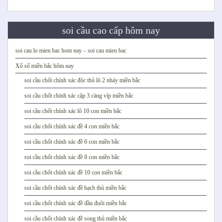
soi cầu cao cấp hôm nay
soi cau lo mien bac hom nay – soi cau mien bac
Xổ số miền bắc hôm nay
soi cầu chốt chính xác độc thủ lô 2 nháy miền bắc
soi cầu chốt chính xác cặp 3 càng víp miền bắc
soi cầu chốt chính xác lô 10 con miền bắc
soi cầu chốt chính xác đề 4 con miền bắc
soi cầu chốt chính xác đề 6 con miền bắc
soi cầu chốt chính xác đề 8 con miền bắc
soi cầu chốt chính xác đề 10 con miền bắc
soi cầu chốt chính xác đề bạch thủ miền bắc
soi cầu chốt chính xác đề đầu đuôi miền bắc
soi cầu chốt chính xác đề song thủ miền bắc