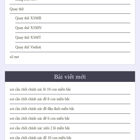
Quay thử
Quay thử XSMB
Quay thử XSMN
Quay thử XSMT
Quay thử Vietlott
sổ mơ
Bài viết mới
soi cầu chốt chính xác lô 10 con miền bắc
soi cầu chốt chính xác đề 8 con miền bắc
soi cầu chốt chính xác đề đầu đuôi miền bắc
soi cầu chốt chính xác đề 6 con miền bắc
soi cầu chốt chính xác xiên 2 lô miền bắc
soi cầu chốt chính xác đề 10 con miền bắc