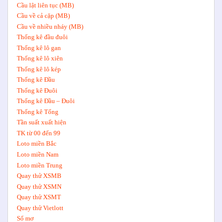
Cầu lật liên tục (MB)
Cầu về cả cặp (MB)
Cầu về nhiều nháy (MB)
Thống kê đầu đuôi
Thống kê lô gan
Thống kê lô xiên
Thống kê lô kép
Thống kê Đầu
Thống kê Đuôi
Thống kê Đầu – Đuôi
Thống kê Tổng
Tần suất xuất hiện
TK từ 00 đến 99
Loto miền Bắc
Loto miền Nam
Loto miền Trung
Quay thử XSMB
Quay thử XSMN
Quay thử XSMT
Quay thử Vietlott
Sổ mơ