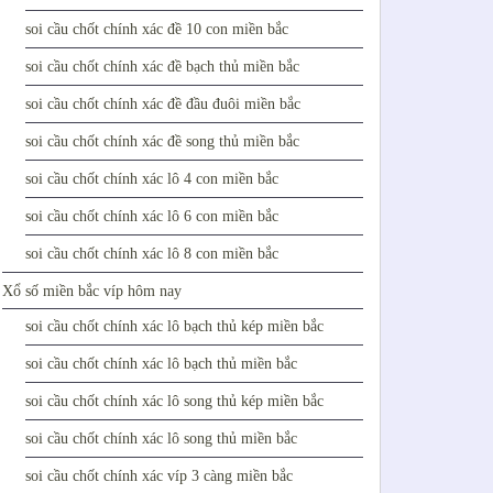
soi cầu chốt chính xác đề 10 con miền bắc
soi cầu chốt chính xác đề bạch thủ miền bắc
soi cầu chốt chính xác đề đầu đuôi miền bắc
soi cầu chốt chính xác đề song thủ miền bắc
soi cầu chốt chính xác lô 4 con miền bắc
soi cầu chốt chính xác lô 6 con miền bắc
soi cầu chốt chính xác lô 8 con miền bắc
Xổ số miền bắc víp hôm nay
soi cầu chốt chính xác lô bạch thủ kép miền bắc
soi cầu chốt chính xác lô bạch thủ miền bắc
soi cầu chốt chính xác lô song thủ kép miền bắc
soi cầu chốt chính xác lô song thủ miền bắc
soi cầu chốt chính xác víp 3 càng miền bắc