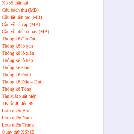
Xổ số thần tài
Cầu bạch thủ (MB)
Cầu lật liên tục (MB)
Cầu về cả cặp (MB)
Cầu về nhiều nháy (MB)
Thống kê đầu đuôi
Thống kê lô gan
Thống kê lô xiên
Thống kê lô kép
Thống kê Đầu
Thống kê Đuôi
Thống kê Đầu – Đuôi
Thống kê Tổng
Tần suất xuất hiện
TK từ 00 đến 99
Loto miền Bắc
Loto miền Nam
Loto miền Trung
Quay thử XSMB