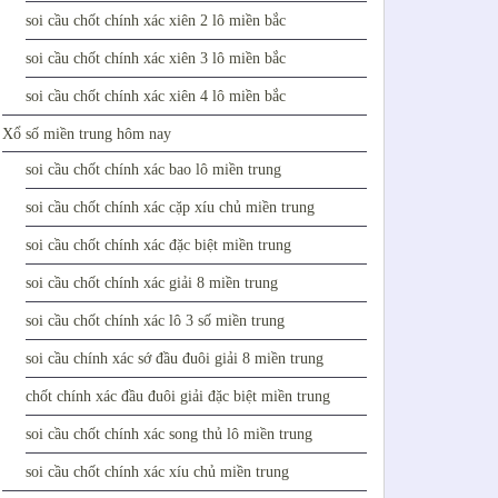
soi cầu chốt chính xác xiên 2 lô miền bắc
soi cầu chốt chính xác xiên 3 lô miền bắc
soi cầu chốt chính xác xiên 4 lô miền bắc
Xổ số miền trung hôm nay
soi cầu chốt chính xác bao lô miền trung
soi cầu chốt chính xác cặp xíu chủ miền trung
soi cầu chốt chính xác đặc biệt miền trung
soi cầu chốt chính xác giải 8 miền trung
soi cầu chốt chính xác lô 3 số miền trung
soi cầu chính xác sớ đầu đuôi giải 8 miền trung
chốt chính xác đầu đuôi giải đặc biệt miền trung
soi cầu chốt chính xác song thủ lô miền trung
soi cầu chốt chính xác xíu chủ miền trung