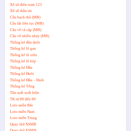
Xổ số điện toán 123
Xổ số thần tài
Cầu bạch thủ (MB)
Cầu lật liên tục (MB)
Cầu về cả cặp (MB)
Cầu về nhiều nháy (MB)
Thống kê đầu đuôi
Thống kê lô gan
Thống kê lô xiên
Thống kê lô kép
Thống kê Đầu
Thống kê Đuôi
Thống kê Đầu – Đuôi
Thống kê Tổng
Tần suất xuất hiện
TK từ 00 đến 99
Loto miền Bắc
Loto miền Nam
Loto miền Trung
Quay thử XSMB
Quay thử XSMN