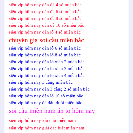
siêu víp hôm nay dàn đề 4 số miền bắc
siêu víp hôm nay dàn đề 6 số miền bắc
siêu víp hôm nay dàn đề 8 số miền bắc
siêu víp hôm nay dàn đề 10 số miền bắc
siêu víp hôm nay dàn lô 4 số miền bắc
chuyên gia soi cầu miền bắc
siêu víp hôm nay dàn lô 6 số miền bắc
siêu víp hôm nay dàn lô 8 số miền bắc
siêu víp hôm nay dàn lô xiên 2 miền bắc
siêu víp hôm nay dàn lô xiên 3 miền bắc
siêu víp hôm nay dàn lô xiên 4 miền bắc
siêu víp hôm nay 3 càng miền bắc
siêu víp hôm nay dàn 3 càng 2 số miền bắc
siêu víp hôm nay dàn lô 10 số miền bắc
siêu víp hôm nay đề đầu đuôi miền bắc
soi cầu miền nam ăn to hôm nay
siêu víp hôm nay xỉu chủ miền nam
siêu víp hôm nay giải đặc biệt miền nam