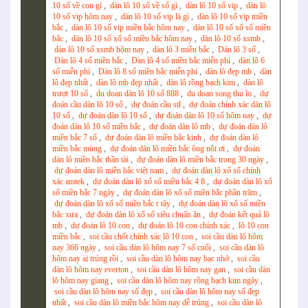
10 số về con gì
,
dàn lô 10 số về số gì
,
dàn lô 10 số vip
,
dàn lô
10 số vip hôm nay
,
dàn lô 10 số vip là gì
,
dàn lô 10 số vip miền
bắc
,
dàn lô 10 số vip miền bắc hôm nay
,
dàn lô 10 số xổ số miền
bắc
,
dàn lô 10 số xổ số miền bắc hôm nay
,
dàn lô 10 số xsmb
,
dàn lô 10 số xsmb hôm nay
,
dàn lô 3 miền bắc
,
Dàn lô 3 số
,
Dàn lô 4 số miền bắc
,
Dàn lô 4 số miền bắc miễn phí
,
dàn lô 6
số miễn phí
,
Dàn lô 8 số miền bắc miễn phí
,
dàn lô đẹp mb
,
dàn
lô đẹp nhất
,
dàn lô mb đẹp nhất
,
dàn lô rồng bạch kim
,
dàn lô
trượt 10 số
,
du doan dàn lô 10 số 888
,
du doan song thu lo
,
dự
đoán cầu dàn lô 10 số
,
dự đoán cầu stl
,
dự đoán chính xác dàn lô
10 số
,
dự đoán dàn lô 10 số
,
dự đoán dàn lô 10 số hôm nay
,
dự
đoán dàn lô 10 số miền bắc
,
dự đoán dàn lô mb
,
dự đoán dàn lô
miền bắc 7 số
,
dự đoán dàn lô miền bắc kinh
,
dự đoán dàn lô
miền bắc mùng
,
dự đoán dàn lô miền bắc ông nội ơi
,
dự đoán
dàn lô miền bắc thần tài
,
dự đoán dàn lô miền bắc trong 30 ngày
,
dự đoán dàn lô miền bắc việt nam
,
dự đoán dàn lô xổ số chính
xác amtek
,
dự đoán dàn lô xổ số miền bắc 4 8
,
dự đoán dàn lô xổ
số miền bắc 7 ngày
,
dự đoán dàn lô xổ số miền bắc phần trăm
,
dự đoán dàn lô xổ số miền bắc r tây
,
dự đoán dàn lô xổ số miền
bắc xưa
,
dự đoán dàn lô xổ số siêu chuẩn ăn
,
dự đoán kết quả lô
mb
,
dự đoán lô 10 con
,
dự đoán lô 10 con chính xác
,
lô 10 con
miền bắc
,
soi cầu chốt chính xác lô 10 con
,
soi cầu dàn lô hôm
nay 366 ngày
,
soi cầu dàn lô hôm nay 7 số cuối
,
soi cầu dàn lô
hôm nay ai trúng rồi
,
soi cầu dàn lô hôm nay bạc nhớ
,
soi cầu
dàn lô hôm nay everton
,
soi cầu dàn lô hôm nay gan
,
soi cầu dàn
lô hôm nay giang
,
soi cầu dàn lô hôm nay rồng bạch kim ngày
,
soi cầu dàn lô hôm nay số đẹp
,
soi cầu dàn lô hôm nay số đẹp
nhất
,
soi cầu dàn lô miền bắc hôm nay dễ trúng
,
soi cầu dàn lô