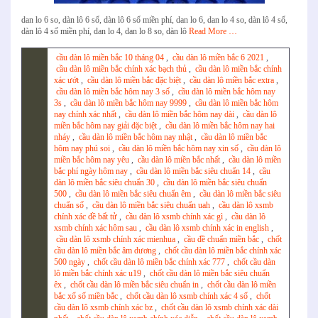
dan lo 6 so, dàn lô 6 số, dàn lô 6 số miền phí, dan lo 6, dan lo 4 so, dàn lô 4 số,
dàn lô 4 số miền phí, dan lo 4, dan lo 8 so, dàn lô
Read More …
cầu dàn lô miền bắc 10 tháng 04
,
cầu dàn lô miền bắc 6 2021
,
cầu dàn lô miền bắc chính xác bạch thủ
,
cầu dàn lô miền bắc chính
xác ướt
,
cầu dàn lô miền bắc đặc biệt
,
cầu dàn lô miền bắc extra
,
cầu dàn lô miền bắc hôm nay 3 số
,
cầu dàn lô miền bắc hôm nay
3s
,
cầu dàn lô miền bắc hôm nay 9999
,
cầu dàn lô miền bắc hôm
nay chính xác nhất
,
cầu dàn lô miền bắc hôm nay dài
,
cầu dàn lô
miền bắc hôm nay giải đặc biệt
,
cầu dàn lô miền bắc hôm nay hai
nháy
,
cầu dàn lô miền bắc hôm nay nhật
,
cầu dàn lô miền bắc
hôm nay phú soi
,
cầu dàn lô miền bắc hôm nay xin số
,
cầu dàn lô
miền bắc hôm nay yêu
,
cầu dàn lô miền bắc nhất
,
cầu dàn lô miền
bắc phí ngày hôm nay
,
cầu dàn lô miền bắc siêu chuẩn 14
,
cầu
dàn lô miền bắc siêu chuẩn 30
,
cầu dàn lô miền bắc siêu chuẩn
500
,
cầu dàn lô miền bắc siêu chuẩn êm
,
cầu dàn lô miền bắc siêu
chuẩn số
,
cầu dàn lô miền bắc siêu chuẩn uah
,
cầu dàn lô xsmb
chính xác đề bất tử
,
cầu dàn lô xsmb chính xác gì
,
cầu dàn lô
xsmb chính xác hôm sau
,
cầu dàn lô xsmb chính xác in english
,
cầu dàn lô xsmb chính xác mienhua
,
cầu đề chuẩn miền bắc
,
chốt
cầu dàn lô miền bắc âm dương
,
chốt cầu dàn lô miền bắc chính xác
500 ngày
,
chốt cầu dàn lô miền bắc chính xác 777
,
chốt cầu dàn
lô miền bắc chính xác u19
,
chốt cầu dàn lô miền bắc siêu chuẩn
êx
,
chốt cầu dàn lô miền bắc siêu chuẩn in
,
chốt cầu dàn lô miền
bắc xổ số miền bắc
,
chốt cầu dàn lô xsmb chính xác 4 số
,
chốt
cầu dàn lô xsmb chính xác bz
,
chốt cầu dàn lô xsmb chính xác dài