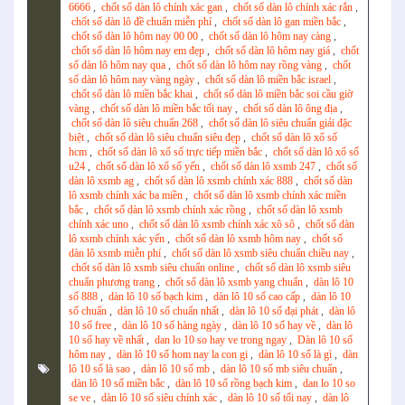
6666
,
chốt số dàn lô chính xác gan
,
chốt số dàn lô chính xác rắn
,
chốt số dàn lô đề chuẩn miễn phí
,
chốt số dàn lô gan miền bắc
,
chốt số dàn lô hôm nay 00 00
,
chốt số dàn lô hôm nay càng
,
chốt số dàn lô hôm nay em đẹp
,
chốt số dàn lô hôm nay giá
,
chốt
số dàn lô hôm nay qua
,
chốt số dàn lô hôm nay rồng vàng
,
chốt
số dàn lô hôm nay vàng ngày
,
chốt số dàn lô miền bắc israel
,
chốt số dàn lô miền bắc khai
,
chốt số dàn lô miền bắc soi cầu giờ
vàng
,
chốt số dàn lô miền bắc tối nay
,
chốt số dàn lô ông địa
,
chốt số dàn lô siêu chuẩn 268
,
chốt số dàn lô siêu chuẩn giải đặc
biệt
,
chốt số dàn lô siêu chuẩn siêu đẹp
,
chốt số dàn lô xổ số
hcm
,
chốt số dàn lô xổ số trực tiếp miền bắc
,
chốt số dàn lô xổ số
u24
,
chốt số dàn lô xổ số yến
,
chốt số dàn lô xsmb 247
,
chốt số
dàn lô xsmb ag
,
chốt số dàn lô xsmb chính xác 888
,
chốt số dàn
lô xsmb chính xác ba miền
,
chốt số dàn lô xsmb chính xác miền
bắc
,
chốt số dàn lô xsmb chính xác rồng
,
chốt số dàn lô xsmb
chính xác uno
,
chốt số dàn lô xsmb chính xác xô sô
,
chốt số dàn
lô xsmb chính xác yến
,
chốt số dàn lô xsmb hôm nay
,
chốt số
dàn lô xsmb miễn phí
,
chốt số dàn lô xsmb siêu chuẩn chiều nay
,
chốt số dàn lô xsmb siêu chuẩn online
,
chốt số dàn lô xsmb siêu
chuẩn phương trang
,
chốt số dàn lô xsmb yang chuẩn
,
dàn lô 10
số 888
,
dàn lô 10 số bạch kim
,
dàn lô 10 số cao cấp
,
dàn lô 10
số chuẩn
,
dàn lô 10 số chuẩn nhất
,
dàn lô 10 số đại phát
,
dàn lô
10 số free
,
dàn lô 10 số hàng ngày
,
dàn lô 10 số hay về
,
dàn lô
10 số hay về nhất
,
dan lo 10 so hay ve trong ngay
,
Dàn lô 10 số
hôm nay
,
dàn lô 10 số hom nay la con gi
,
dàn lô 10 số là gì
,
dàn
lô 10 số là sao
,
dàn lô 10 số mb
,
dàn lô 10 số mb siêu chuẩn
,
dàn lô 10 số miền bắc
,
dàn lô 10 số rồng bạch kim
,
dan lo 10 so
se ve
,
dàn lô 10 số siêu chính xác
,
dàn lô 10 số tối nay
,
dàn lô