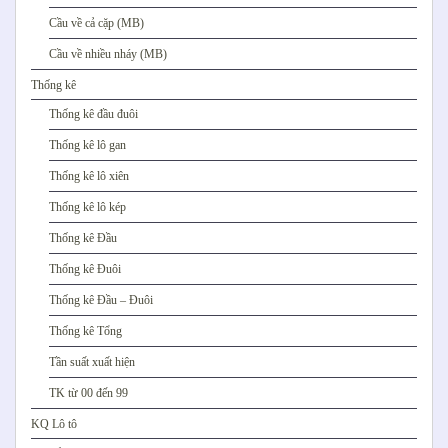
Cầu về cả cặp (MB)
Cầu về nhiều nháy (MB)
Thống kê
Thống kê đầu đuôi
Thống kê lô gan
Thống kê lô xiên
Thống kê lô kép
Thống kê Đầu
Thống kê Đuôi
Thống kê Đầu – Đuôi
Thống kê Tổng
Tần suất xuất hiện
TK từ 00 đến 99
KQ Lô tô