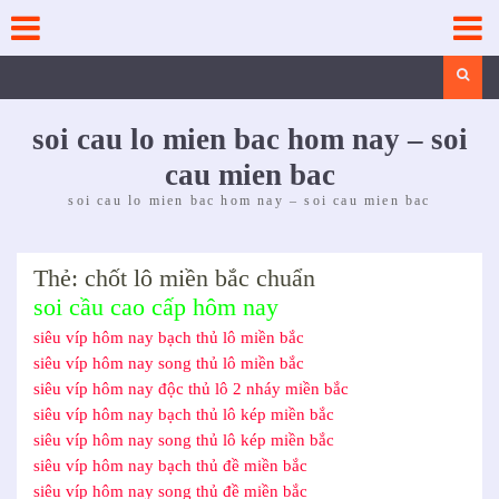
Skip
to
content
Search
soi cau lo mien bac hom nay – soi
cau mien bac
soi cau lo mien bac hom nay – soi cau mien bac
Thẻ:
chốt lô miền bắc chuẩn
soi cầu cao cấp hôm nay
siêu víp hôm nay bạch thủ lô miền bắc
siêu víp hôm nay song thủ lô miền bắc
siêu víp hôm nay độc thủ lô 2 nháy miền bắc
siêu víp hôm nay bạch thủ lô kép miền bắc
siêu víp hôm nay song thủ lô kép miền bắc
siêu víp hôm nay bạch thủ đề miền bắc
siêu víp hôm nay song thủ đề miền bắc