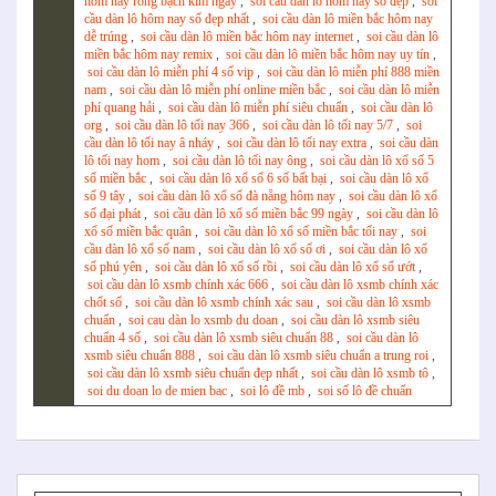
hôm nay rồng bạch kim ngày
,
soi cầu dàn lô hôm nay số đẹp
,
soi
cầu dàn lô hôm nay số đẹp nhất
,
soi cầu dàn lô miền bắc hôm nay
dễ trúng
,
soi cầu dàn lô miền bắc hôm nay internet
,
soi cầu dàn lô
miền bắc hôm nay remix
,
soi cầu dàn lô miền bắc hôm nay uy tín
,
soi cầu dàn lô miễn phí 4 số vip
,
soi cầu dàn lô miễn phí 888 miền
nam
,
soi cầu dàn lô miễn phí online miền bắc
,
soi cầu dàn lô miễn
phí quang hải
,
soi cầu dàn lô miễn phí siêu chuẩn
,
soi cầu dàn lô
org
,
soi cầu dàn lô tối nay 366
,
soi cầu dàn lô tối nay 5/7
,
soi
cầu dàn lô tối nay â nháy
,
soi cầu dàn lô tối nay extra
,
soi cầu dàn
lô tối nay hom
,
soi cầu dàn lô tối nay ông
,
soi cầu dàn lô xổ số 5
số miền bắc
,
soi cầu dàn lô xổ số 6 số bất bại
,
soi cầu dàn lô xổ
số 9 tây
,
soi cầu dàn lô xổ số đà nẵng hôm nay
,
soi cầu dàn lô xổ
số đại phát
,
soi cầu dàn lô xổ số miền bắc 99 ngày
,
soi cầu dàn lô
xổ số miền bắc quân
,
soi cầu dàn lô xổ số miền bắc tối nay
,
soi
cầu dàn lô xổ số nam
,
soi cầu dàn lô xổ số ơi
,
soi cầu dàn lô xổ
số phú yên
,
soi cầu dàn lô xổ số rồi
,
soi cầu dàn lô xổ số ướt
,
soi cầu dàn lô xsmb chính xác 666
,
soi cầu dàn lô xsmb chính xác
chốt số
,
soi cầu dàn lô xsmb chính xác sau
,
soi cầu dàn lô xsmb
chuẩn
,
soi cau dàn lo xsmb du doan
,
soi cầu dàn lô xsmb siêu
chuẩn 4 số
,
soi cầu dàn lô xsmb siêu chuẩn 88
,
soi cầu dàn lô
xsmb siêu chuẩn 888
,
soi cầu dàn lô xsmb siêu chuẩn a trung roi
,
soi cầu dàn lô xsmb siêu chuẩn đẹp nhất
,
soi cầu dàn lô xsmb tô
,
soi du doan lo de mien bac
,
soi lô đề mb
,
soi số lô đề chuẩn