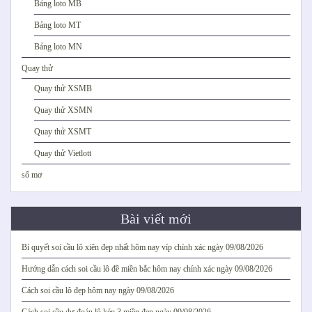
Bảng loto MB
Bảng loto MT
Bảng loto MN
Quay thử
Quay thử XSMB
Quay thử XSMN
Quay thử XSMT
Quay thử Vietlott
sổ mơ
Bài viết mới
Bí quyết soi cầu lô xiên đẹp nhất hôm nay víp chính xác ngày 09/08/2026
Hướng dẫn cách soi cầu lô đề miền bắc hôm nay chính xác ngày 09/08/2026
Cách soi cầu lô đẹp hôm nay ngày 09/08/2026