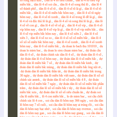
số rồng bạch kim
,
Dàn lô 4 số siêu chuẩn
,
dàn lô 4 số siêu vip
miền bắc
,
dàn lô 4 số soi cầu
,
dàn lô 4 số song thủ lô
,
dàn lô 4
số thành phố
,
dàn lô 4 số tô
,
dàn lô 4 số tô là gì
,
dàn lô 4 số tô
miền bắc
,
dàn lô 4 số tô miền bắc hôm nay
,
dàn lô 4 số tô ngày
hôm nay
,
dàn lô 4 số tô xsmb
,
dàn lô 4 số trong lô đề là gì
,
dàn
lô 4 số và độc thủ lô là gì
,
dàn lô 4 số và song thủ lô là gì
,
dàn lô
4 số về con gì
,
dàn lô 4 số về số gì
,
dàn lô 4 số vip
,
dàn lô 4 số
vip hôm nay
,
dàn lô 4 số vip là gì
,
dàn lô 4 số vip miền bắc
,
dàn
lô 4 số vip miền bắc hôm nay
,
dàn lô 4 số xiên 2
,
dàn lô 4 số
xiên 3
,
dàn lô 4 số xo so
,
dàn lô 4 số xổ số miền bắc
,
dàn lô 4
số xổ số miền bắc hôm nay
,
dàn lô 4 số xsmb
,
dàn lô 4 số xsmb
hôm nay
,
dàn lô 6 số miền bắc
,
du doan lo bach thu 101010
,
du
doan lo mien bac
,
du doan lo sieu chuan mien bac
,
dự đoán cầu
dàn lô 4 số
,
dự đoán chính xác dàn lô 4 số
,
dự đoán dàn lô 4 số
,
dự đoán dàn lô 4 số hôm nay
,
dự đoán dàn lô 4 số miền bắc
,
dự
đoán dàn lô miền bắc 7 số
,
dự đoán dàn lô miền bắc kinh
,
dự
đoán dàn lô miền bắc mùng
,
dự đoán dàn lô miền bắc ông nội ơi
,
dự đoán dàn lô miền bắc thần tài
,
dự đoán dàn lô miền bắc trong
30 ngày
,
dự đoán dàn lô miền bắc việt nam
,
dự đoán dàn lô xổ số
chính xác amtek
,
dự đoán dàn lô xổ số miền bắc 4 8
,
dự đoán
dàn lô xổ số miền bắc 7 ngày
,
dự đoán dàn lô xổ số miền bắc phần
trăm
,
dự đoán dàn lô xổ số miền bắc r tây
,
dự đoán dàn lô xổ số
miền bắc xưa
,
dự đoán dàn lô xổ số siêu chuẩn ăn
,
dự đoán soi
cầu lô miền bắc
,
lô 4 con miền bắc
,
lo de mien bac
,
soi cầu chốt
chính xác lô 4 con
,
soi cầu dàn lô hôm nay 366 ngày
,
soi cầu dàn
lô hôm nay 7 số cuối
,
soi cầu dàn lô hôm nay ai trúng rồi
,
soi cầu
dàn lô hôm nay bạc nhớ
,
soi cầu dàn lô hôm nay everton
,
soi cầu
dàn lô hôm nay gan
,
soi cầu dàn lô hôm nay giang
,
soi cầu dàn lô