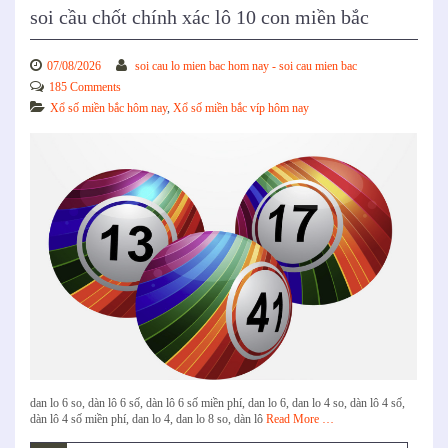
soi cầu chốt chính xác lô 10 con miền bắc
07/08/2026
soi cau lo mien bac hom nay - soi cau mien bac
185 Comments
Xổ số miền bắc hôm nay
,
Xổ số miền bắc víp hôm nay
dan lo 6 so, dàn lô 6 số, dàn lô 6 số miền phí, dan lo 6, dan lo 4 so, dàn lô 4 số,
dàn lô 4 số miền phí, dan lo 4, dan lo 8 so, dàn lô
Read More …