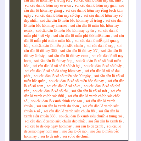
cầu dàn lô hôm nay ai trúng rồi
,
soi cầu dàn lô hôm nay bạc nhớ
,
soi cầu dàn lô hôm nay everton
,
soi cầu dàn lô hôm nay gan
,
soi
cầu dàn lô hôm nay giang
,
soi cầu dàn lô hôm nay rồng bạch kim
ngày
,
soi cầu dàn lô hôm nay số đẹp
,
soi cầu dàn lô hôm nay số
đẹp nhất
,
soi cầu dàn lô miền bắc hôm nay dễ trúng
,
soi cầu dàn
lô miền bắc hôm nay internet
,
soi cầu dàn lô miền bắc hôm nay
remix
,
soi cầu dàn lô miền bắc hôm nay uy tín
,
soi cầu dàn lô
miễn phí 4 số vip
,
soi cầu dàn lô miễn phí 888 miền nam
,
soi cầu
dàn lô miễn phí online miền bắc
,
soi cầu dàn lô miễn phí quang
hải
,
soi cầu dàn lô miễn phí siêu chuẩn
,
soi cầu dàn lô org
,
soi
cầu dàn lô tối nay 366
,
soi cầu dàn lô tối nay 5/7
,
soi cầu dàn lô
tối nay â nháy
,
soi cầu dàn lô tối nay extra
,
soi cầu dàn lô tối nay
hom
,
soi cầu dàn lô tối nay ông
,
soi cầu dàn lô xổ số 5 số miền
bắc
,
soi cầu dàn lô xổ số 6 số bất bại
,
soi cầu dàn lô xổ số 9 tây
,
soi cầu dàn lô xổ số đà nẵng hôm nay
,
soi cầu dàn lô xổ số đại
phát
,
soi cầu dàn lô xổ số miền bắc 99 ngày
,
soi cầu dàn lô xổ số
miền bắc quân
,
soi cầu dàn lô xổ số miền bắc tối nay
,
soi cầu dàn
lô xổ số nam
,
soi cầu dàn lô xổ số ơi
,
soi cầu dàn lô xổ số phú
yên
,
soi cầu dàn lô xổ số rồi
,
soi cầu dàn lô xổ số ướt
,
soi cầu
dàn lô xsmb chính xác 666
,
soi cầu dàn lô xsmb chính xác chốt
số
,
soi cầu dàn lô xsmb chính xác sau
,
soi cầu dàn lô xsmb
chuẩn
,
soi cau dàn lo xsmb du doan
,
soi cầu dàn lô xsmb siêu
chuẩn 4 số
,
soi cầu dàn lô xsmb siêu chuẩn 88
,
soi cầu dàn lô
xsmb siêu chuẩn 888
,
soi cầu dàn lô xsmb siêu chuẩn a trung roi
,
soi cầu dàn lô xsmb siêu chuẩn đẹp nhất
,
soi cầu dàn lô xsmb tô
,
soi cau lo de dep ngay hom nay
,
soi cau lo de xsmb
,
soi cau lo
de xsmb ngay hom nay
,
soi cầu lô đề mb
,
soi cầu lô miền bắc
hôm nay
,
soi lô đề mb
,
soi số lô đề chuẩn