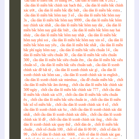
cầu dàn lô miền bắc 10 tháng 04
,
cầu dàn lô miền bắc 6 2021
,
cầu dàn lô miền bắc chính xác bạch thủ
,
cầu dàn lô miền bắc chính
xác ướt
,
cầu dàn lô miền bắc đặc biệt
,
cầu dàn lô miền bắc extra
,
cầu dàn lô miền bắc hôm nay 3 số
,
cầu dàn lô miền bắc hôm nay
3s
,
cầu dàn lô miền bắc hôm nay 9999
,
cầu dàn lô miền bắc hôm
nay chính xác nhất
,
cầu dàn lô miền bắc hôm nay dài
,
cầu dàn lô
miền bắc hôm nay giải đặc biệt
,
cầu dàn lô miền bắc hôm nay hai
nháy
,
cầu dàn lô miền bắc hôm nay nhật
,
cầu dàn lô miền bắc
hôm nay phú soi
,
cầu dàn lô miền bắc hôm nay xin số
,
cầu dàn lô
miền bắc hôm nay yêu
,
cầu dàn lô miền bắc nhất
,
cầu dàn lô miền
bắc phí ngày hôm nay
,
cầu dàn lô miền bắc siêu chuẩn 14
,
cầu
dàn lô miền bắc siêu chuẩn 30
,
cầu dàn lô miền bắc siêu chuẩn
500
,
cầu dàn lô miền bắc siêu chuẩn êm
,
cầu dàn lô miền bắc siêu
chuẩn số
,
cầu dàn lô miền bắc siêu chuẩn uah
,
cầu dàn lô xsmb
chính xác đề bất tử
,
cầu dàn lô xsmb chính xác gì
,
cầu dàn lô
xsmb chính xác hôm sau
,
cầu dàn lô xsmb chính xác in english
,
cầu dàn lô xsmb chính xác mienhua
,
cầu đề chuẩn miền bắc
,
chốt
cầu dàn lô miền bắc âm dương
,
chốt cầu dàn lô miền bắc chính xác
500 ngày
,
chốt cầu dàn lô miền bắc chính xác 777
,
chốt cầu dàn
lô miền bắc chính xác u19
,
chốt cầu dàn lô miền bắc siêu chuẩn
êx
,
chốt cầu dàn lô miền bắc siêu chuẩn in
,
chốt cầu dàn lô miền
bắc xổ số miền bắc
,
chốt cầu dàn lô xsmb chính xác 4 số
,
chốt
cầu dàn lô xsmb chính xác bz
,
chốt cầu dàn lô xsmb chính xác dài
nhất
,
chốt cầu dàn lô xsmb chính xác diễn
,
chốt cầu dàn lô xsmb
chính xác lô đề
,
chốt cầu dàn lô xsmb chính xác ông
,
chốt cầu
dàn lô xsmb chính xác quay thử
,
chốt dàn de
,
chốt lô miền bắc
chuẩn
,
chốt số chuẩn 100
,
chốt số dàn lô 00 00
,
chốt số dàn lô
99
,
chốt số dàn lô chính xác 6666
,
chốt số dàn lô chính xác gan
,