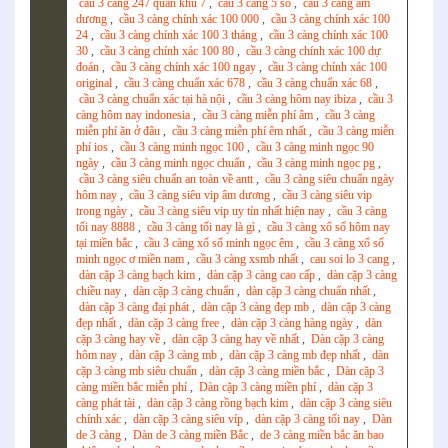
cầu 3 càng 247 quân khu 7
,
cầu 3 càng 5 số
,
cầu 3 càng âm
dương
,
cầu 3 càng chính xác 100 000
,
cầu 3 càng chính xác 100
24
,
cầu 3 càng chính xác 100 3 tháng
,
cầu 3 càng chính xác 100
30
,
cầu 3 càng chính xác 100 80
,
cầu 3 càng chính xác 100 dự
đoán
,
cầu 3 càng chính xác 100 ngay
,
cầu 3 càng chính xác 100
original
,
cầu 3 càng chuẩn xác 678
,
cầu 3 càng chuẩn xác 68
,
cầu 3 càng chuẩn xác tại hà nội
,
cầu 3 càng hôm nay ibiza
,
cầu 3
càng hôm nay indonesia
,
cầu 3 càng miễn phí âm
,
cầu 3 càng
miễn phí ăn ở đâu
,
cầu 3 càng miễn phí êm nhất
,
cầu 3 càng miễn
phí ios
,
cầu 3 càng minh ngọc 100
,
cầu 3 càng minh ngọc 90
ngày
,
cầu 3 càng minh ngọc chuẩn
,
cầu 3 càng minh ngọc pg
,
cầu 3 càng siêu chuẩn an toàn về antt
,
cầu 3 càng siêu chuẩn ngày
hôm nay
,
cầu 3 càng siêu vip âm dương
,
cầu 3 càng siêu vip
trong ngày
,
cầu 3 càng siêu vip uy tín nhất hiện nay
,
cầu 3 càng
tối nay 8888
,
cầu 3 càng tối nay là gì
,
cầu 3 càng xổ số hôm nay
tại miền bắc
,
cầu 3 càng xổ số minh ngọc êm
,
cầu 3 càng xổ số
minh ngọc ơ miền nam
,
cầu 3 càng xsmb nhất
,
cau soi lo 3 cang
,
dàn cặp 3 càng bạch kim
,
dàn cặp 3 càng cao cấp
,
dàn cặp 3 càng
chiều nay
,
dàn cặp 3 càng chuẩn
,
dàn cặp 3 càng chuẩn nhất
,
dàn cặp 3 càng đại phát
,
dàn cặp 3 càng đẹp mb
,
dàn cặp 3 càng
đẹp nhất
,
dàn cặp 3 càng free
,
dàn cặp 3 càng hàng ngày
,
dàn
cặp 3 càng hay về
,
dàn cặp 3 càng hay về nhất
,
Dàn cặp 3 càng
hôm nay
,
dàn cặp 3 càng mb
,
dàn cặp 3 càng mb đẹp nhất
,
dàn
cặp 3 càng mb siêu chuẩn
,
dàn cặp 3 càng miền bắc
,
Dàn cặp 3
càng miền bắc miễn phí
,
Dàn cặp 3 càng miền phí
,
dàn cặp 3
càng phát tài
,
dàn cặp 3 càng rồng bạch kim
,
dàn cặp 3 càng siêu
chính xác
,
dàn cặp 3 càng siêu víp
,
dàn cặp 3 càng tối nay
,
Dàn
de 3 càng
,
Dàn de 3 càng miền Bắc
,
de 3 càng miền bắc ăn bao