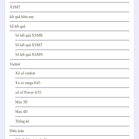
XSMT
kết quả hôm nay
Sổ kết quả
Sổ kết quả XSMB
Sổ kết quả XSMT
Sổ kết quả XSMN
Vietlott
Xổ số vietlott
Xo so mega 6/45
xổ số Power 6/55
Max 3D
Max 4D
Thống kê
Điện toán