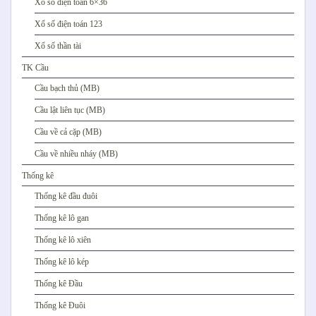
Xổ số điện toán 6×36
Xổ số điện toán 123
Xổ số thần tài
TK Cầu
Cầu bạch thủ (MB)
Cầu lật liên tục (MB)
Cầu về cả cặp (MB)
Cầu về nhiều nháy (MB)
Thống kê
Thống kê đầu đuôi
Thống kê lô gan
Thống kê lô xiên
Thống kê lô kép
Thống kê Đầu
Thống kê Đuôi