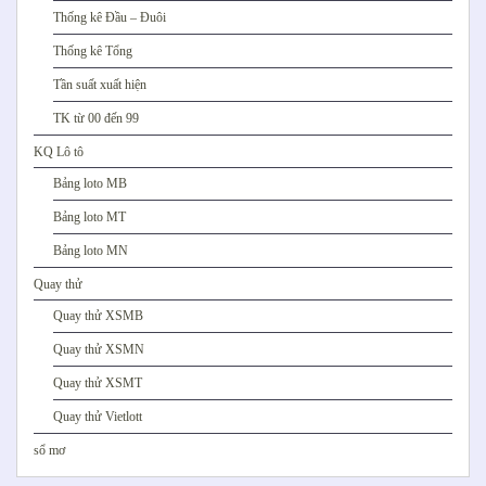
Thống kê Đầu – Đuôi
Thống kê Tổng
Tần suất xuất hiện
TK từ 00 đến 99
KQ Lô tô
Bảng loto MB
Bảng loto MT
Bảng loto MN
Quay thử
Quay thử XSMB
Quay thử XSMN
Quay thử XSMT
Quay thử Vietlott
sổ mơ