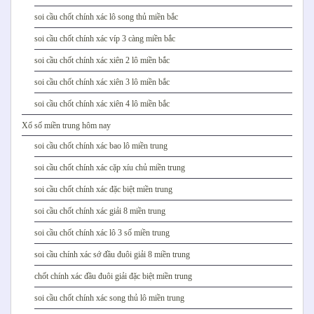
soi cầu chốt chính xác lô song thủ miền bắc
soi cầu chốt chính xác víp 3 càng miền bắc
soi cầu chốt chính xác xiên 2 lô miền bắc
soi cầu chốt chính xác xiên 3 lô miền bắc
soi cầu chốt chính xác xiên 4 lô miền bắc
Xổ số miền trung hôm nay
soi cầu chốt chính xác bao lô miền trung
soi cầu chốt chính xác cặp xíu chủ miền trung
soi cầu chốt chính xác đặc biệt miền trung
soi cầu chốt chính xác giải 8 miền trung
soi cầu chốt chính xác lô 3 số miền trung
soi cầu chính xác sớ đầu đuôi giải 8 miền trung
chốt chính xác đầu đuôi giải đặc biệt miền trung
soi cầu chốt chính xác song thủ lô miền trung