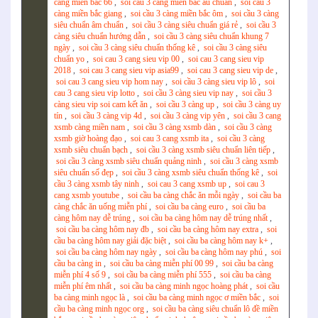
càng miền bắc 66
,
soi cầu 3 càng miền bắc âu chuẩn
,
soi cầu 3
càng miền bắc giang
,
soi cầu 3 càng miền bắc ôm
,
soi cầu 3 càng
siêu chuẩn âm chuẩn
,
soi cầu 3 càng siêu chuẩn giá rẻ
,
soi cầu 3
càng siêu chuẩn hướng dẫn
,
soi cầu 3 càng siêu chuẩn khung 7
ngày
,
soi cầu 3 càng siêu chuẩn thống kê
,
soi cầu 3 càng siêu
chuẩn yo
,
soi cau 3 cang sieu vip 00
,
soi cau 3 cang sieu vip
2018
,
soi cau 3 cang sieu vip asia99
,
soi cau 3 cang sieu vip de
,
soi cau 3 cang sieu vip hom nay
,
soi cầu 3 càng sieu vip lô
,
soi
cau 3 cang sieu vip lotto
,
soi cầu 3 càng sieu vip nay
,
soi cầu 3
càng sieu vip soi cam kết ăn
,
soi cầu 3 càng up
,
soi cầu 3 càng uy
tín
,
soi cầu 3 càng vip 4d
,
soi cầu 3 càng vip yên
,
soi cầu 3 cang
xsmb càng miền nam
,
soi cầu 3 càng xsmb dàn
,
soi cầu 3 càng
xsmb giờ hoàng đạo
,
soi cau 3 cang xsmb ita
,
soi cầu 3 càng
xsmb siêu chuẩn bạch
,
soi cầu 3 càng xsmb siêu chuẩn liên tiếp
,
soi cầu 3 càng xsmb siêu chuẩn quảng ninh
,
soi cầu 3 càng xsmb
siêu chuẩn số đẹp
,
soi cầu 3 càng xsmb siêu chuẩn thống kê
,
soi
cầu 3 càng xsmb tây ninh
,
soi cau 3 cang xsmb up
,
soi cau 3
cang xsmb youtube
,
soi cầu ba càng chắc ăn mỗi ngày
,
soi cầu ba
càng chắc ăn uống miễn phí
,
soi cầu ba càng euro
,
soi cầu ba
càng hôm nay dễ trúng
,
soi cầu ba càng hôm nay dễ trúng nhất
,
soi cầu ba càng hôm nay đb
,
soi cầu ba càng hôm nay extra
,
soi
cầu ba càng hôm nay giải đặc biệt
,
soi cầu ba càng hôm nay k+
,
soi cầu ba càng hôm nay ngày
,
soi cầu ba càng hôm nay phú
,
soi
cầu ba càng in
,
soi cầu ba càng miễn phí 00 99
,
soi cầu ba càng
miễn phí 4 số 9
,
soi cầu ba càng miễn phí 555
,
soi cầu ba càng
miễn phí êm nhất
,
soi cầu ba càng minh ngọc hoàng phát
,
soi cầu
ba càng minh ngọc là
,
soi cầu ba càng minh ngọc ơ miền bắc
,
soi
cầu ba càng minh ngọc org
,
soi cầu ba càng siêu chuẩn lô đề miền