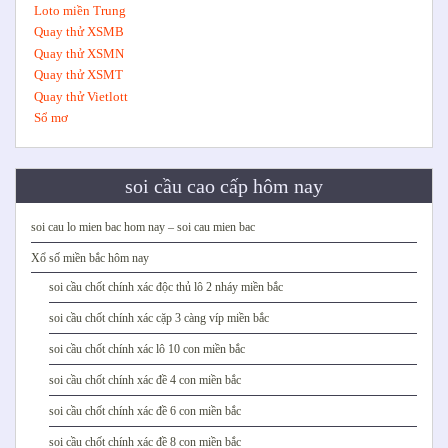
Loto miền Trung
Quay thử XSMB
Quay thử XSMN
Quay thử XSMT
Quay thử Vietlott
Sổ mơ
soi cầu cao cấp hôm nay
soi cau lo mien bac hom nay – soi cau mien bac
Xổ số miền bắc hôm nay
soi cầu chốt chính xác độc thủ lô 2 nháy miền bắc
soi cầu chốt chính xác cặp 3 càng víp miền bắc
soi cầu chốt chính xác lô 10 con miền bắc
soi cầu chốt chính xác đề 4 con miền bắc
soi cầu chốt chính xác đề 6 con miền bắc
soi cầu chốt chính xác đề 8 con miền bắc