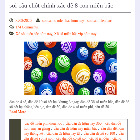
soi cầu chốt chính xác đề 8 con miền bắc
06/08/2026
soi cau lo mien bac hom nay - soi cau mien bac
174 Comments
Xổ số miền bắc hôm nay
,
Xổ số miền bắc víp hôm nay
dàn de 4 số, dàn đề 10 số bất bại khung 3 ngày, dàn đề 36 số miền bắc, dàn đề 36
số bất bại thắng liên tục, dan đề 50, dàn de 4 số miễn phí, dàn đề 50
Read More …
các đề miễn phí khoá học
,
cầu dàn đề hôm nay 366
,
cầu dàn đề
hôm nay an giang
,
cầu dàn đề hôm nay miền bắc
,
cầu dàn đề hôm
nay thống kê
,
cầu dàn đề hôm nay tử
,
cầu dàn đề xổ số 100
,
cầu
dàn đề xổ số hà nội
,
cầu dàn đề xổ số xổ
,
cầu lô ăn đều
,
cầu lô