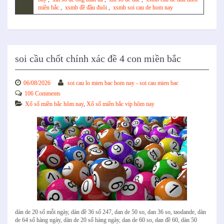
miền bắc
,
xsmb đề đầu đuôi
,
xsmb soi cau de hom nay
soi cầu chốt chính xác đề 4 con miền bắc
06/08/2026
soi cau lo mien bac hom nay - soi cau mien bac
106 Comments
Xổ số miền bắc hôm nay
,
Xổ số miền bắc víp hôm nay
dàn de 20 số mỗi ngày, dàn đề 36 số 247, dan de 50 so, dan 36 so, taodande, dàn
de 64 số hàng ngày, dàn de 20 số hàng ngày, dan de 60 so, dan đề 60, dàn 50