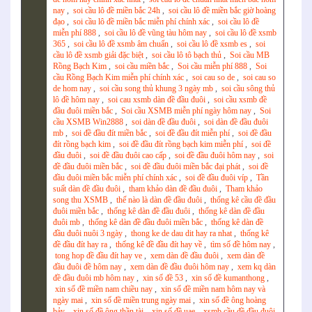
nay
,
soi cầu lô đề miền bắc 24h
,
soi cầu lô đề miền bắc giờ hoàng
đạo
,
soi cầu lô đề miền bắc miễn phí chính xác
,
soi cầu lô đề
miễn phí 888
,
soi cầu lô đề vũng tàu hôm nay
,
soi cầu lô đề xsmb
365
,
soi cầu lô đề xsmb âm chuẩn
,
soi cầu lô đề xsmb es
,
soi
cầu lô đề xsmb giải đặc biệt
,
soi cầu lô tô bạch thủ
,
Soi cầu MB
Rồng Bạch Kim
,
soi cầu miền bắc
,
Soi cầu miễn phí 888
,
Soi
cầu Rồng Bạch Kim miễn phí chính xác
,
soi cau so de
,
soi cau so
de hom nay
,
soi cầu song thủ khung 3 ngày mb
,
soi cầu sông thủ
lô đề hôm nay
,
soi cau xsmb dàn đề đầu đuôi
,
soi cầu xsmb đề
đầu đuôi miền bắc
,
Soi cầu XSMB miễn phí ngày hôm nay
,
Soi
cầu XSMB Win2888
,
soi dàn đề đầu đuôi
,
soi dàn đề đầu đuôi
mb
,
soi đề đầu đít miền bắc
,
soi đề đầu đít miễn phí
,
soi đề đầu
đít rồng bạch kim
,
soi đề đầu đít rồng bạch kim miễn phí
,
soi đề
đầu đuôi
,
soi đề đầu đuôi cao cấp
,
soi đề đầu đuôi hôm nay
,
soi
đề đầu đuôi miền bắc
,
soi đề đầu đuôi miền bắc đại phát
,
soi đề
đầu đuôi miền bắc miễn phí chính xác
,
soi đề đầu đuôi víp
,
Tần
suất dàn đề đầu đuôi
,
tham khảo dàn đề đầu đuôi
,
Tham khảo
song thu XSMB
,
thế nào là dàn đề đầu đuôi
,
thống kê cầu đề đầu
đuôi miền bắc
,
thống kê dàn đề đầu đuôi
,
thống kê dàn đề đầu
đuôi mb
,
thống kê dàn đề đầu đuôi miền bắc
,
thống kê dàn đề
đầu đuôi nuôi 3 ngày
,
thong ke de dau dit hay ra nhat
,
thống kê
đề đầu đít hay ra
,
thống kê đề đầu đít hay về
,
tìm số đề hôm nay
,
tong hop đề đầu đít hay ve
,
xem dàn đề đầu đuôi
,
xem dàn đề
đầu đuôi đề hôm nay
,
xem dàn đề đầu đuôi hôm nay
,
xem kq dàn
đề đầu đuôi mb hôm nay
,
xin số đề 53
,
xin số đề kumanthong
,
xin số đề miền nam chiều nay
,
xin số đề miền nam hôm nay và
ngày mai
,
xin số đề miền trung ngày mai
,
xin số đề ông hoàng
bảy
,
xin số đề ông thần tài
,
xin số đề uae
,
xsmb cầu đề đầu đuôi