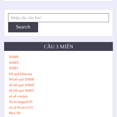
Search
CẦU 3 MIỀN
XSMB
XSMN
XSMT
kết quả hôm nay
Sổ kết quả XSMB
Sổ kết quả XSMN
Sổ kết quả XSMT
xổ số vietlott
Xo so mega 6/45
xổ số Power 6/55
Max 3D