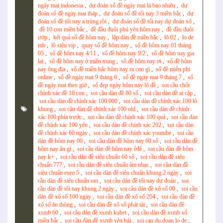
ngày mai indonesia
,
dự đoán số đề ngày mai là bao nhiêu
,
dự
đoán số đề ngày mai tháp
,
dự đoán số đề tối nay 3 miền bắc
,
dự
đoán số đề tối nay a trúng rồi
,
dự đoán số đề tối nay dự đoán xổ
,
đề 10 con miền bắc
,
đề đầu đuôi phú yên hôm nay
,
đề đầu đuôi
ướp
,
kết quả số đề hôm nay
,
lập dàn đề miền bắc
,
lô 02
,
lo de
mb
,
lô siêu vip
,
quay số đề hôm nay
,
số đề hôm nay 01 tháng
05
,
số đề hôm nay 4/11
,
số đề hôm nay 9/2
,
số đề hôm nay gia
lai
,
số đề hôm nay ở miền trung
,
số đề hôm nay ơi
,
số đề hôm
nay ông địa
,
số đề miền bắc hôm nay ra con gì
,
số đề miễn phí
online
,
số đề ngày mai 9 tháng 6
,
số đề ngày mai 9 tháng 7
,
số
đề ngày mai theo giờ
,
số đẹp ngày hôm nay lô đề
,
soi cầu chốt
chính xác đề 10 con
,
soi cầu dàn đề 80 số
,
soi cầu dàn đề ai cập
,
soi cầu dàn đề chính xác 100 000
,
soi cầu dàn đề chính xác 100 lô
khung
,
soi cầu dàn đề chính xác 100 old
,
soi cầu dàn đề chính
xác 100 phía trước
,
soi cầu dàn đề chính xác 100 quả
,
soi cầu dàn
đề chính xác 100 yên
,
soi cầu dàn đề chính xác 202
,
soi cầu dàn
đề chính xác 60 ngày
,
soi cầu dàn đề chính xác youtube
,
soi cầu
dàn đề hôm nay 00
,
soi cầu dàn đề hôm nay 60 số
,
soi cầu dàn đề
hôm nay ăn gì
,
soi cầu dàn đề hôm nay êđê
,
soi cầu dàn đề hôm
nay k+
,
soi cầu dàn đề siêu chuẩn 60 số
,
soi cầu dàn đề siêu
chuẩn 777
,
soi cầu dàn đề siêu chuẩn âm nhạc
,
soi cầu dàn đề
siêu chuẩn euro 5
,
soi cầu dàn đề siêu chuẩn khung 2 ngày
,
soi
cầu dàn đề siêu chuẩn om
,
soi cầu dàn đề tối nay dự đoán
,
soi
cầu dàn đề tối nay khung 2 ngày
,
soi cầu dàn đề xổ số 00
,
soi cầu
dàn đề xổ số 100 ngày
,
soi cầu dàn đề xổ số 204
,
soi cầu dàn đề
xổ số ăn thông
,
soi cầu dàn đề xổ số phát tài
,
soi cầu dàn đề
xsmb 60
,
soi cầu dàn đề xsmb kubet
,
soi cầu dàn đề xsmb số
miền bắc
,
soi cầu dàn đề xsmb yên bái
,
soi cau du doan lo de
,