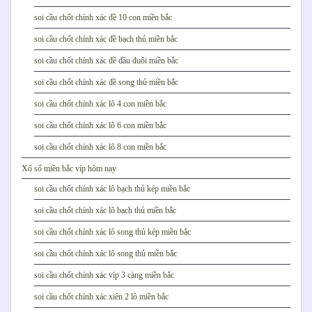
soi cầu chốt chính xác đề 10 con miền bắc
soi cầu chốt chính xác đề bạch thủ miền bắc
soi cầu chốt chính xác đề đầu đuôi miền bắc
soi cầu chốt chính xác đề song thủ miền bắc
soi cầu chốt chính xác lô 4 con miền bắc
soi cầu chốt chính xác lô 6 con miền bắc
soi cầu chốt chính xác lô 8 con miền bắc
Xổ số miền bắc víp hôm nay
soi cầu chốt chính xác lô bạch thủ kép miền bắc
soi cầu chốt chính xác lô bạch thủ miền bắc
soi cầu chốt chính xác lô song thủ kép miền bắc
soi cầu chốt chính xác lô song thủ miền bắc
soi cầu chốt chính xác víp 3 càng miền bắc
soi cầu chốt chính xác xiên 2 lô miền bắc