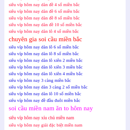
siêu víp hôm nay dàn đề 4 số miền bắc
siêu víp hôm nay dàn đề 6 số miền bắc
siêu víp hôm nay dàn đề 8 số miền bắc
siêu víp hôm nay dàn đề 10 số miền bắc
siêu víp hôm nay dàn lô 4 số miền bắc
chuyên gia soi cầu miền bắc
siêu víp hôm nay dàn lô 6 số miền bắc
siêu víp hôm nay dàn lô 8 số miền bắc
siêu víp hôm nay dàn lô xiên 2 miền bắc
siêu víp hôm nay dàn lô xiên 3 miền bắc
siêu víp hôm nay dàn lô xiên 4 miền bắc
siêu víp hôm nay 3 càng miền bắc
siêu víp hôm nay dàn 3 càng 2 số miền bắc
siêu víp hôm nay dàn lô 10 số miền bắc
siêu víp hôm nay đề đầu đuôi miền bắc
soi cầu miền nam ăn to hôm nay
siêu víp hôm nay xỉu chủ miền nam
siêu víp hôm nay giải đặc biệt miền nam