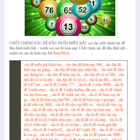
CHỐT CHÍNH XÁC ĐỀ ĐẦU ĐUÔI MIỀN BẮC soi cầu chốt chính xác đề
đầu đuôi miền bắc – xsmb soi cau de hom nay. Chốt chính xác đề đầu đuôi mb –
xsmb soi cau de hom nay Để
Read More …
các đề miễn phí khoá học
,
cầu dàn đề hôm nay 366
,
cầu dàn đề
hôm nay an giang
,
cầu dàn đề hôm nay miền bắc
,
cầu dàn đề hôm
nay thống kê
,
cầu dàn đề hôm nay tử
,
cầu dàn đề xổ số 100
,
cầu
dàn đề xổ số hà nội
,
cầu dàn đề xổ số xổ
,
cầu lô ăn đều
,
cầu lô
đề 24/7.net
,
cầu lô đề 3 miền 777
,
cầu lô đề 3 miền 9999
,
cầu lô
đề 3 miền easy
,
cầu lô đề 3 miền hướng dẫn soi
,
cầu lô đề chính
xác âm hôm nay
,
cầu lô đề chính xác em
,
cầu lô đề hôm nay ăn
gì
,
cầu lô đề hôm nay ibet789
,
cầu lô đề hôm nay o georgia
,
cầu
lô đề siêu vip 2888
,
cầu lô đề siêu vip 888.vn
,
cầu lô đề siêu vip
bắc
,
cầu lô đề siêu vip bất tử
,
cầu lô đề siêu vip hom nay
,
cầu lô
đề siêu vip php
,
cầu lô đề siêu vip ướt
,
cầu lô đề siêu vip vip
,
cầu lô đề xổ số 3 miền hôm nay
,
cầu lô đề xổ số càng
,
cầu lô đề
xổ số chiều nay
,
cầu lô đề xổ số dàn
,
cầu lô đề xsmb giải đặc
biệt
,
cầu số đề 3 miền 02
,
cầu số đề 3 miền 18
,
cầu số đề 3 miền
là con gì
,
cầu số đề 3 miền quý 7 soi
,
cầu số đề chính xác 9999
,
cầu số đề chính xác âm
,
cầu số đề chính xác trong ngày
,
cầu số