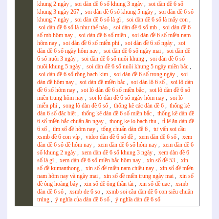
khung 2 ngày
,
soi dàn đề 6 số khung 3 ngày
,
soi dàn đề 6 số
khung 3 ngày 267
,
soi dàn đề 6 số khung 5 ngày
,
soi dàn đề 6 số
khung 7 ngày
,
soi dàn đề 6 số là gì
,
soi dàn đề 6 số là mấy con
,
soi dàn đề 6 số là như thế nào
,
soi dàn đề 6 số mb
,
soi dàn đề 6
số mb hôm nay
,
soi dàn đề 6 số miền
,
soi dàn đề 6 số miền nam
hôm nay
,
soi dàn đề 6 số miễn phí
,
soi dàn đề 6 số ngày
,
soi
dàn đề 6 số ngày hôm nay
,
soi dàn đề 6 số ngày mai
,
soi dàn đề
6 số nuôi 3 ngày
,
soi dàn đề 6 số nuôi khung
,
soi dàn đề 6 số
nuôi khung 5 ngày
,
soi dàn đề 6 số nuôi khung 5 ngày miền bắc
,
soi dàn đề 6 số rồng bạch kim
,
soi dàn đề 6 số trong ngày
,
soi
dàn đề hôm nay
,
soi dàn đề miền bắc
,
soi dàn lô 6 số
,
soi lô dàn
đề 6 số hôm nay
,
soi lô dàn đề 6 số miền bắc
,
soi lô dàn đề 6 số
miền trung hôm nay
,
soi lô dàn đề 6 số ngày hôm nay
,
soi lô
miễn phí
,
song lô dàn đề 6 số
,
thống kê các dàn đề 6
,
thống kê
dàn 6 số đặc biệt
,
thống kê dàn đề 6 số miền bắc
,
thống kê dàn đề
6 số miền bắc chuẩn ăn ngay
,
thong ke lo bach thu
,
tỉ lệ ăn dàn đề
6 số
,
tìm số đề hôm nay
,
tổng chuẩn dàn đề 6
,
tư vấn soi cầu
xsmb đề 6 con víp
,
video dàn đề 6 số đề
,
xem dàn đề 6 số
,
xem
dàn đề 6 số đề hôm nay
,
xem dàn đề 6 số hôm nay
,
xem dàn đề 6
số khung 2 ngày
,
xem dàn đề 6 số khung 3 ngày
,
xem dàn đề 6
số là gì
,
xem dàn đề 6 số miền bắc hôm nay
,
xin số đề 53
,
xin
số đề kumanthong
,
xin số đề miền nam chiều nay
,
xin số đề miền
nam hôm nay và ngày mai
,
xin số đề miền trung ngày mai
,
xin số
đề ông hoàng bảy
,
xin số đề ông thần tài
,
xin số đề uae
,
xsmb
dàn đề 6 số
,
xsmb de 6 so
,
xsmb soi cầu dàn đề 6 con siêu chuẩn
trúng
,
ý nghĩa của dàn đề 6 số
,
ý nghĩa dàn đề 6 số