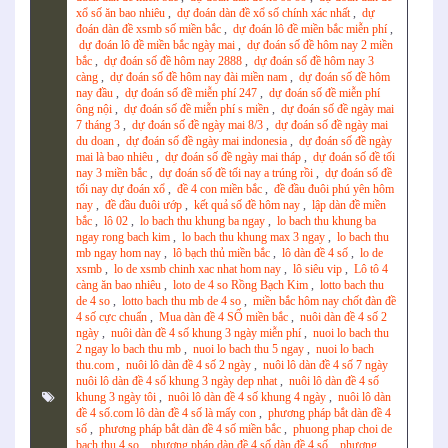
xổ số ăn bao nhiêu
,
dự đoán dàn đề xổ số chính xác nhất
,
dự
đoán dàn đề xsmb số miền bắc
,
dự đoán lô đề miền bắc miễn phí
,
dự đoán lô đề miền bắc ngày mai
,
dự đoán số đề hôm nay 2 miền
bắc
,
dự đoán số đề hôm nay 2888
,
dự đoán số đề hôm nay 3
càng
,
dự đoán số đề hôm nay đài miền nam
,
dự đoán số đề hôm
nay đầu
,
dự đoán số đề miễn phí 247
,
dự đoán số đề miễn phí
ông nội
,
dự đoán số đề miễn phí s miền
,
dự đoán số đề ngày mai
7 tháng 3
,
dự đoán số đề ngày mai 8/3
,
dự đoán số đề ngày mai
du doan
,
dự đoán số đề ngày mai indonesia
,
dự đoán số đề ngày
mai là bao nhiêu
,
dự đoán số đề ngày mai tháp
,
dự đoán số đề tối
nay 3 miền bắc
,
dự đoán số đề tối nay a trúng rồi
,
dự đoán số đề
tối nay dự đoán xổ
,
đề 4 con miền bắc
,
đề đầu đuôi phú yên hôm
nay
,
đề đầu đuôi ướp
,
kết quả số đề hôm nay
,
lập dàn đề miền
bắc
,
lô 02
,
lo bach thu khung ba ngay
,
lo bach thu khung ba
ngay rong bach kim
,
lo bach thu khung max 3 ngay
,
lo bach thu
mb ngay hom nay
,
lô bạch thủ miền bắc
,
lô dàn đề 4 số
,
lo de
xsmb
,
lo de xsmb chinh xac nhat hom nay
,
lô siêu vip
,
Lô tô 4
càng ăn bao nhiêu
,
loto de 4 so Rồng Bạch Kim
,
lotto bach thu
de 4 so
,
lotto bach thu mb de 4 so
,
miền bắc hôm nay chốt đàn đề
4 số cực chuẩn
,
Mua dàn đề 4 SỐ miền bắc
,
nuôi dàn đề 4 số 2
ngày
,
nuôi dàn đề 4 số khung 3 ngày miễn phí
,
nuoi lo bach thu
2 ngay lo bach thu mb
,
nuoi lo bach thu 5 ngay
,
nuoi lo bach
thu.com
,
nuôi lô dàn đề 4 số 2 ngày
,
nuôi lô dàn đề 4 số 7 ngày
nuôi lô dàn đề 4 số khung 3 ngày dep nhat
,
nuôi lô dàn đề 4 số
khung 3 ngày tôi
,
nuôi lô dàn đề 4 số khung 4 ngày
,
nuôi lô dàn
đề 4 số.com lô dàn đề 4 số là mấy con
,
phương pháp bắt dàn đề 4
số
,
phương pháp bắt dàn đề 4 số miền bắc
,
phuong phap choi de
bach thu 4 so
,
phương pháp dàn đề 4 số dàn đề 4 số
,
phương