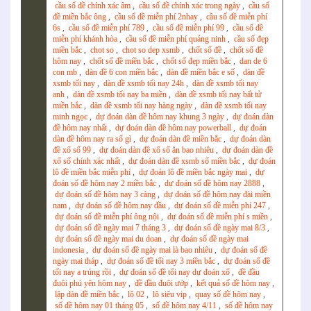
cầu số đề chính xác âm
,
cầu số đề chính xác trong ngày
,
cầu số
đề miền bắc ông
,
cầu số đề miễn phí 2nhay
,
cầu số đề miễn phí
6s
,
cầu số đề miễn phí 789
,
cầu số đề miễn phí 99
,
cầu số đề
miễn phí khánh hòa
,
cầu số đề miễn phí quảng ninh
,
cầu số đẹp
miền bắc
,
chot so
,
chot so dep xsmb
,
chốt số đề
,
chốt số đề
hôm nay
,
chốt số đề miền bắc
,
chốt số đẹp miền bắc
,
dan de 6
con mb
,
dàn đề 6 con miền bắc
,
dàn đề miền bắc e số
,
dàn đề
xsmb tối nay
,
dàn đề xsmb tối nay 24h
,
dàn đề xsmb tối nay
anh
,
dàn đề xsmb tối nay ba miền
,
dàn đề xsmb tối nay bất tử
miền bắc
,
dàn đề xsmb tối nay hàng ngày
,
dàn đề xsmb tối nay
minh ngọc
,
dự đoán dàn đề hôm nay khung 3 ngày
,
dự đoán dàn
đề hôm nay nhất
,
dự đoán dàn đề hôm nay powerball
,
dự đoán
dàn đề hôm nay ra số gì
,
dự đoán dàn đề miền bắc
,
dự đoán dàn
đề xổ số 99
,
dự đoán dàn đề xổ số ăn bao nhiêu
,
dự đoán dàn đề
xổ số chính xác nhất
,
dự đoán dàn đề xsmb số miền bắc
,
dự đoán
lô đề miền bắc miễn phí
,
dự đoán lô đề miền bắc ngày mai
,
dự
đoán số đề hôm nay 2 miền bắc
,
dự đoán số đề hôm nay 2888
,
dự đoán số đề hôm nay 3 càng
,
dự đoán số đề hôm nay đài miền
nam
,
dự đoán số đề hôm nay đầu
,
dự đoán số đề miễn phí 247
,
dự đoán số đề miễn phí ông nội
,
dự đoán số đề miễn phí s miền
,
dự đoán số đề ngày mai 7 tháng 3
,
dự đoán số đề ngày mai 8/3
,
dự đoán số đề ngày mai du doan
,
dự đoán số đề ngày mai
indonesia
,
dự đoán số đề ngày mai là bao nhiêu
,
dự đoán số đề
ngày mai tháp
,
dự đoán số đề tối nay 3 miền bắc
,
dự đoán số đề
tối nay a trúng rồi
,
dự đoán số đề tối nay dự đoán xổ
,
đề đầu
đuôi phú yên hôm nay
,
đề đầu đuôi ướp
,
kết quả số đề hôm nay
,
lập dàn đề miền bắc
,
lô 02
,
lô siêu vip
,
quay số đề hôm nay
,
số đề hôm nay 01 tháng 05
,
số đề hôm nay 4/11
,
số đề hôm nay