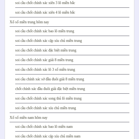
soi cầu chốt chính xác xiên 3 lô miền bắc
soi cầu chốt chính xác xiên 4 lô miền bắc
Xổ số miền trung hôm nay
soi cầu chốt chính xác bao lô miền trung
soi cầu chốt chính xác cặp xíu chủ miền trung
soi cầu chốt chính xác đặc biệt miền trung
soi cầu chốt chính xác giải 8 miền trung
soi cầu chốt chính xác lô 3 số miền trung
soi cầu chính xác sớ đầu đuôi giải 8 miền trung
chốt chính xác đầu đuôi giải đặc biệt miền trung
soi cầu chốt chính xác song thủ lô miền trung
soi cầu chốt chính xác xíu chủ miền trung
Xổ số miền nam hôm nay
soi cầu chốt chính xác bao lô miền nam
soi cầu chốt chính xác cặp xíu chủ miền nam