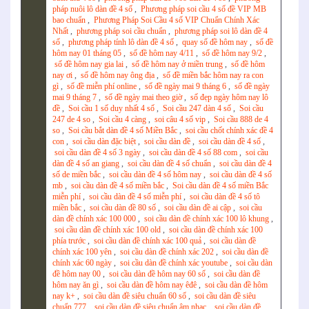
pháp nuôi lô dàn đề 4 số
,
Phương pháp soi cầu 4 số đề VIP MB
bao chuẩn
,
Phương Pháp Soi Cầu 4 số VIP Chuẩn Chính Xác
Nhất
,
phương pháp soi cầu chuẩn
,
phương pháp soi lô dàn đề 4
số
,
phương pháp tính lô dàn đề 4 số
,
quay số đề hôm nay
,
số đề
hôm nay 01 tháng 05
,
số đề hôm nay 4/11
,
số đề hôm nay 9/2
,
số đề hôm nay gia lai
,
số đề hôm nay ở miền trung
,
số đề hôm
nay ơi
,
số đề hôm nay ông địa
,
số đề miền bắc hôm nay ra con
gì
,
số đề miễn phí online
,
số đề ngày mai 9 tháng 6
,
số đề ngày
mai 9 tháng 7
,
số đề ngày mai theo giờ
,
số đẹp ngày hôm nay lô
đề
,
Soi cầu 1 số duy nhất 4 số
,
Soi cầu 247 dàn 4 số
,
Soi cầu
247 de 4 so
,
Soi cầu 4 càng
,
soi câu 4 số vip
,
Soi cầu 888 de 4
so
,
Soi cầu bắt dàn đề 4 số Miền Bắc
,
soi cầu chốt chính xác đề 4
con
,
soi cầu dàn đặc biệt
,
soi cầu dàn đề
,
soi cầu dàn đề 4 số
,
soi cầu dàn đề 4 số 3 ngày
,
soi cầu dàn đề 4 số 88 com
,
soi cầu
dàn đề 4 số an giang
,
soi cầu dàn đề 4 số chuẩn
,
soi cầu dàn đề 4
số de miền bắc
,
soi cầu dàn đề 4 số hôm nay
,
soi cầu dàn đề 4 số
mb
,
soi cầu dàn đề 4 số miền bắc
,
Soi cầu dàn đề 4 số miền Bắc
miễn phí
,
soi cầu dàn đề 4 số miễn phí
,
soi cầu dàn đề 4 số tô
miền bắc
,
soi cầu dàn đề 80 số
,
soi cầu dàn đề ai cập
,
soi cầu
dàn đề chính xác 100 000
,
soi cầu dàn đề chính xác 100 lô khung
,
soi cầu dàn đề chính xác 100 old
,
soi cầu dàn đề chính xác 100
phía trước
,
soi cầu dàn đề chính xác 100 quả
,
soi cầu dàn đề
chính xác 100 yên
,
soi cầu dàn đề chính xác 202
,
soi cầu dàn đề
chính xác 60 ngày
,
soi cầu dàn đề chính xác youtube
,
soi cầu dàn
đề hôm nay 00
,
soi cầu dàn đề hôm nay 60 số
,
soi cầu dàn đề
hôm nay ăn gì
,
soi cầu dàn đề hôm nay êđê
,
soi cầu dàn đề hôm
nay k+
,
soi cầu dàn đề siêu chuẩn 60 số
,
soi cầu dàn đề siêu
chuẩn 777
,
soi cầu dàn đề siêu chuẩn âm nhạc
,
soi cầu dàn đề