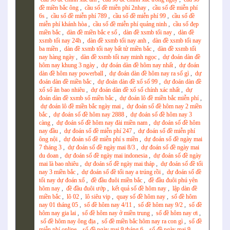
đề miền bắc ông
,
cầu số đề miễn phí 2nhay
,
cầu số đề miễn phí
6s
,
cầu số đề miễn phí 789
,
cầu số đề miễn phí 99
,
cầu số đề
miễn phí khánh hòa
,
cầu số đề miễn phí quảng ninh
,
cầu số đẹp
miền bắc
,
dàn đề miền bắc e số
,
dàn đề xsmb tối nay
,
dàn đề
xsmb tối nay 24h
,
dàn đề xsmb tối nay anh
,
dàn đề xsmb tối nay
ba miền
,
dàn đề xsmb tối nay bất tử miền bắc
,
dàn đề xsmb tối
nay hàng ngày
,
dàn đề xsmb tối nay minh ngọc
,
dự đoán dàn đề
hôm nay khung 3 ngày
,
dự đoán dàn đề hôm nay nhất
,
dự đoán
dàn đề hôm nay powerball
,
dự đoán dàn đề hôm nay ra số gì
,
dự
đoán dàn đề miền bắc
,
dự đoán dàn đề xổ số 99
,
dự đoán dàn đề
xổ số ăn bao nhiêu
,
dự đoán dàn đề xổ số chính xác nhất
,
dự
đoán dàn đề xsmb số miền bắc
,
dự đoán lô đề miền bắc miễn phí
,
dự đoán lô đề miền bắc ngày mai
,
dự đoán số đề hôm nay 2 miền
bắc
,
dự đoán số đề hôm nay 2888
,
dự đoán số đề hôm nay 3
càng
,
dự đoán số đề hôm nay đài miền nam
,
dự đoán số đề hôm
nay đầu
,
dự đoán số đề miễn phí 247
,
dự đoán số đề miễn phí
ông nội
,
dự đoán số đề miễn phí s miền
,
dự đoán số đề ngày mai
7 tháng 3
,
dự đoán số đề ngày mai 8/3
,
dự đoán số đề ngày mai
du doan
,
dự đoán số đề ngày mai indonesia
,
dự đoán số đề ngày
mai là bao nhiêu
,
dự đoán số đề ngày mai tháp
,
dự đoán số đề tối
nay 3 miền bắc
,
dự đoán số đề tối nay a trúng rồi
,
dự đoán số đề
tối nay dự đoán xổ
,
đề đầu đuôi miền bắc
,
đề đầu đuôi phú yên
hôm nay
,
đề đầu đuôi ướp
,
kết quả số đề hôm nay
,
lập dàn đề
miền bắc
,
lô 02
,
lô siêu vip
,
quay số đề hôm nay
,
số đề hôm
nay 01 tháng 05
,
số đề hôm nay 4/11
,
số đề hôm nay 9/2
,
số đề
hôm nay gia lai
,
số đề hôm nay ở miền trung
,
số đề hôm nay ơi
,
số đề hôm nay ông địa
,
số đề miền bắc hôm nay ra con gì
,
số đề
miễn phí online
,
số đề ngày mai 9 tháng 6
,
số đề ngày mai 9