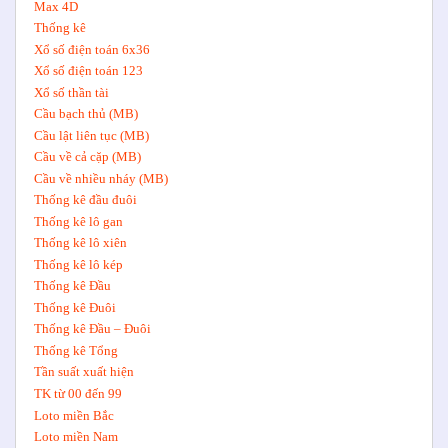
Max 4D
Thống kê
Xổ số điện toán 6x36
Xổ số điện toán 123
Xổ số thần tài
Cầu bạch thủ (MB)
Cầu lật liên tục (MB)
Cầu về cả cặp (MB)
Cầu về nhiều nháy (MB)
Thống kê đầu đuôi
Thống kê lô gan
Thống kê lô xiên
Thống kê lô kép
Thống kê Đầu
Thống kê Đuôi
Thống kê Đầu – Đuôi
Thống kê Tổng
Tần suất xuất hiện
TK từ 00 đến 99
Loto miền Bắc
Loto miền Nam