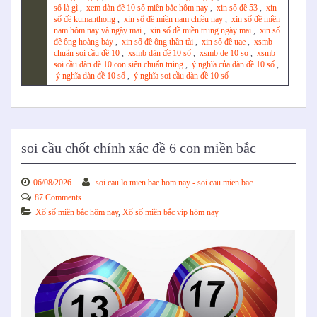
số là gì
,
xem dàn đề 10 số miền bắc hôm nay
,
xin số đề 53
,
xin
số đề kumanthong
,
xin số đề miền nam chiều nay
,
xin số đề miền
nam hôm nay và ngày mai
,
xin số đề miền trung ngày mai
,
xin số
đề ông hoàng bảy
,
xin số đề ông thần tài
,
xin số đề uae
,
xsmb
chuẩn soi cầu đề 10
,
xsmb dàn đề 10 số
,
xsmb de 10 so
,
xsmb
soi cầu dàn đề 10 con siêu chuẩn trúng
,
ý nghĩa của dàn đề 10 số
,
ý nghĩa dàn đề 10 số
,
ý nghĩa soi cầu dàn đề 10 số
soi cầu chốt chính xác đề 6 con miền bắc
06/08/2026
soi cau lo mien bac hom nay - soi cau mien bac
87 Comments
Xổ số miền bắc hôm nay
,
Xổ số miền bắc víp hôm nay