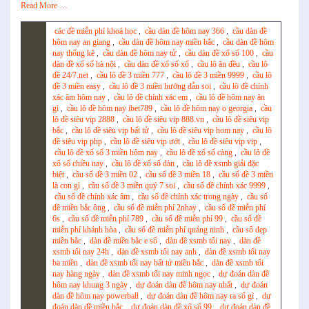
Read More …
các đề miễn phí khoá học
,
cầu dàn đề hôm nay 366
,
cầu dàn đề
hôm nay an giang
,
cầu dàn đề hôm nay miền bắc
,
cầu dàn đề hôm
nay thống kê
,
cầu dàn đề hôm nay tử
,
cầu dàn đề xổ số 100
,
cầu
dàn đề xổ số hà nội
,
cầu dàn đề xổ số xổ
,
cầu lô ăn đều
,
cầu lô
đề 24/7.net
,
cầu lô đề 3 miền 777
,
cầu lô đề 3 miền 9999
,
cầu lô
đề 3 miền easy
,
cầu lô đề 3 miền hướng dẫn soi
,
cầu lô đề chính
xác âm hôm nay
,
cầu lô đề chính xác em
,
cầu lô đề hôm nay ăn
gì
,
cầu lô đề hôm nay ibet789
,
cầu lô đề hôm nay o georgia
,
cầu
lô đề siêu vip 2888
,
cầu lô đề siêu vip 888.vn
,
cầu lô đề siêu vip
bắc
,
cầu lô đề siêu vip bất tử
,
cầu lô đề siêu vip hom nay
,
cầu lô
đề siêu vip php
,
cầu lô đề siêu vip ướt
,
cầu lô đề siêu vip vip
,
cầu lô đề xổ số 3 miền hôm nay
,
cầu lô đề xổ số càng
,
cầu lô đề
xổ số chiều nay
,
cầu lô đề xổ số dàn
,
cầu lô đề xsmb giải đặc
biệt
,
cầu số đề 3 miền 02
,
cầu số đề 3 miền 18
,
cầu số đề 3 miền
là con gì
,
cầu số đề 3 miền quý 7 soi
,
cầu số đề chính xác 9999
,
cầu số đề chính xác âm
,
cầu số đề chính xác trong ngày
,
cầu số
đề miền bắc ông
,
cầu số đề miễn phí 2nhay
,
cầu số đề miễn phí
6s
,
cầu số đề miễn phí 789
,
cầu số đề miễn phí 99
,
cầu số đề
miễn phí khánh hòa
,
cầu số đề miễn phí quảng ninh
,
cầu số đẹp
miền bắc
,
dàn đề miền bắc e số
,
dàn đề xsmb tối nay
,
dàn đề
xsmb tối nay 24h
,
dàn đề xsmb tối nay anh
,
dàn đề xsmb tối nay
ba miền
,
dàn đề xsmb tối nay bất tử miền bắc
,
dàn đề xsmb tối
nay hàng ngày
,
dàn đề xsmb tối nay minh ngọc
,
dự đoán dàn đề
hôm nay khung 3 ngày
,
dự đoán dàn đề hôm nay nhất
,
dự đoán
dàn đề hôm nay powerball
,
dự đoán dàn đề hôm nay ra số gì
,
dự
đoán dàn đề miền bắc
,
dự đoán dàn đề xổ số 99
,
dự đoán dàn đề