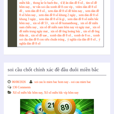
miền bắc
,
thong ke lo bach thu
,
tỉ lệ ăn dàn đề 8 số
,
tìm số đề
hôm nay
,
tư vấn soi cầu xsmb đề 8 con víp
,
video dàn đề 8 số
đề
,
xem dàn đề 8 số
,
xem dàn đề 8 số đề hôm nay
,
xem dàn đề
8 số hôm nay
,
xem dàn đề 8 số khung 2 ngày
,
xem dàn đề 8 số
khung 3 ngày
,
xem dàn đề 8 số là gì
,
xem dàn đề 8 số miền bắc
hôm nay
,
xin số đề 53
,
xin số đề kumanthong
,
xin số đề miền
nam chiều nay
,
xin số đề miền nam hôm nay và ngày mai
,
xin số
đề miền trung ngày mai
,
xin số đề ông hoàng bảy
,
xin số đề ông
thần tài
,
xin số đề uae
,
xsmb dàn đề 8 số
,
xsmb de 8 so
,
xsmb
soi cầu dàn đề 8 con siêu chuẩn trúng
,
ý nghĩa của dàn đề 8 số
,
ý
nghĩa dàn đề 8 số
soi cầu chốt chính xác đề đầu đuôi miền bắc
06/08/2026
soi cau lo mien bac hom nay - soi cau mien bac
136 Comments
Xổ số miền bắc hôm nay
,
Xổ số miền bắc víp hôm nay