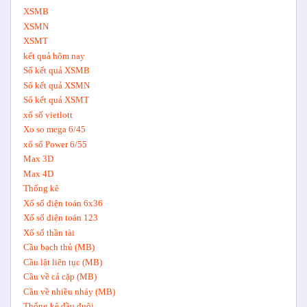
XSMB
XSMN
XSMT
kết quả hôm nay
Sổ kết quả XSMB
Sổ kết quả XSMN
Sổ kết quả XSMT
xổ số vietlott
Xo so mega 6/45
xổ số Power 6/55
Max 3D
Max 4D
Thống kê
Xổ số điện toán 6x36
Xổ số điện toán 123
Xổ số thần tài
Cầu bạch thủ (MB)
Cầu lật liên tục (MB)
Cầu về cả cặp (MB)
Cầu về nhiều nháy (MB)
Thống kê đầu đuôi