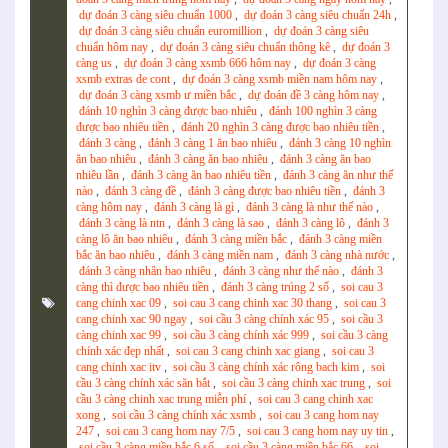
dự đoán 3 càng siêu chuẩn 1000
,
dự đoán 3 càng siêu chuẩn 24h
,
dự đoán 3 càng siêu chuẩn euromillion
,
dự đoán 3 càng siêu
chuẩn hôm nay
,
dự đoán 3 càng siêu chuẩn thông kê
,
dự đoán 3
càng us
,
dự đoán 3 càng xsmb 666 hôm nay
,
dự đoán 3 càng
xsmb extras de cont
,
dự đoán 3 càng xsmb miền nam hôm nay
,
dự đoán 3 càng xsmb ư miền bắc
,
dự đoán đề 3 càng hôm nay
,
đánh 10 nghìn 3 càng được bao nhiêu
,
đánh 100 nghìn 3 càng
được bao nhiêu tiền
,
đánh 20 nghìn 3 càng được bao nhiêu tiền
,
đánh 3 càng
,
đánh 3 càng 1 ăn bao nhiêu
,
đánh 3 càng 10 nghìn
ăn bao nhiêu
,
đánh 3 càng ăn bao nhiêu
,
đánh 3 càng ăn bao
nhiêu lần
,
đánh 3 càng ăn bao nhiêu tiền
,
đánh 3 càng ăn như thế
nào
,
đánh 3 càng đề
,
đánh 3 càng được bao nhiêu tiền
,
đánh 3
càng hôm nay
,
đánh 3 càng là gì
,
đánh 3 càng là như thế nào
,
đánh 3 càng là ntn
,
đánh 3 càng là sao
,
đánh 3 càng lô
,
đánh 3
càng lô ăn bao nhiêu
,
đánh 3 càng miền bắc
,
đánh 3 càng miền
bắc ăn bao nhiêu
,
đánh 3 càng miền nam
,
đánh 3 càng nhà nước
,
đánh 3 càng nhân bao nhiêu
,
đánh 3 càng như thế nào
,
đánh 3
càng thì được bao nhiêu tiền
,
đánh 3 càng trúng 2 số
,
soi cau 3
cang chinh xac 09
,
soi cau 3 cang chinh xac 30 thang
,
soi cau 3
cang chinh xac 90 ngay
,
soi cầu 3 càng chính xác 95
,
soi cầu 3
càng chinh xac 99
,
soi cầu 3 càng chính xác 999
,
soi cầu 3 càng
chính xác đẹp nhất
,
soi cau 3 cang chinh xac giang
,
soi cau 3
cang chinh xac itv
,
soi cầu 3 càng chính xác rông bach kim
,
soi
cầu 3 càng chính xác săn bắt
,
soi cầu 3 càng chinh xac trung
,
soi
cầu 3 càng chinh xac trung miễn phí
,
soi cau 3 cang chinh xac
xong
,
soi cầu 3 càng chính xác xsmb
,
soi cau 3 cang hom nay
247
,
soi cau 3 cang hom nay 7/5
,
soi cau 3 cang hom nay uy tin
,
soi cầu 3 càng miền bắc 6 số
,
soi cầu 3 càng miền bắc 66
,
soi