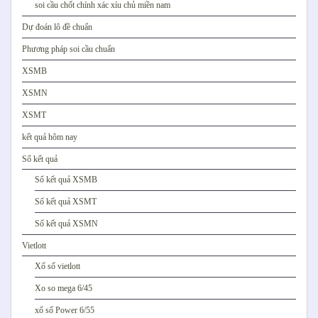
soi cầu chốt chính xác xíu chủ miền nam
Dự đoán lô đề chuẩn
Phương pháp soi cầu chuẩn
XSMB
XSMN
XSMT
kết quả hôm nay
Sổ kết quả
Sổ kết quả XSMB
Sổ kết quả XSMT
Sổ kết quả XSMN
Vietlott
Xổ số vietlott
Xo so mega 6/45
xổ số Power 6/55