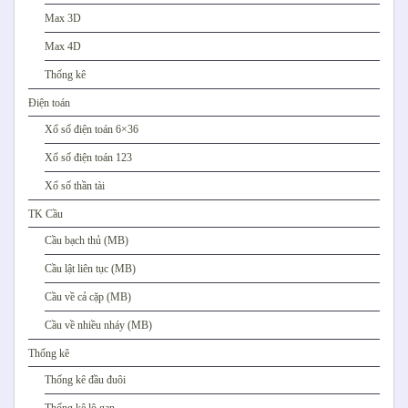
Max 3D
Max 4D
Thống kê
Điện toán
Xổ số điện toán 6×36
Xổ số điện toán 123
Xổ số thần tài
TK Cầu
Cầu bạch thủ (MB)
Cầu lật liên tục (MB)
Cầu về cả cặp (MB)
Cầu về nhiều nháy (MB)
Thống kê
Thống kê đầu đuôi
Thống kê lô gan