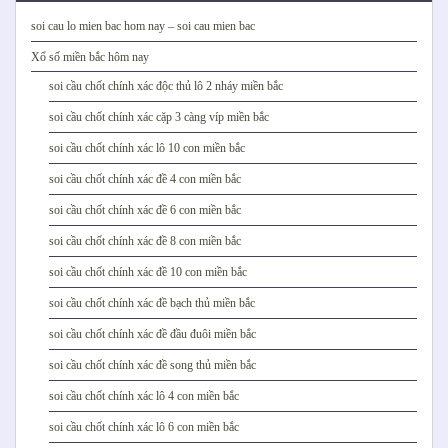
soi cau lo mien bac hom nay – soi cau mien bac
Xổ số miền bắc hôm nay
soi cầu chốt chính xác độc thủ lô 2 nháy miền bắc
soi cầu chốt chính xác cặp 3 càng víp miền bắc
soi cầu chốt chính xác lô 10 con miền bắc
soi cầu chốt chính xác đề 4 con miền bắc
soi cầu chốt chính xác đề 6 con miền bắc
soi cầu chốt chính xác đề 8 con miền bắc
soi cầu chốt chính xác đề 10 con miền bắc
soi cầu chốt chính xác đề bạch thủ miền bắc
soi cầu chốt chính xác đề đầu đuôi miền bắc
soi cầu chốt chính xác đề song thủ miền bắc
soi cầu chốt chính xác lô 4 con miền bắc
soi cầu chốt chính xác lô 6 con miền bắc