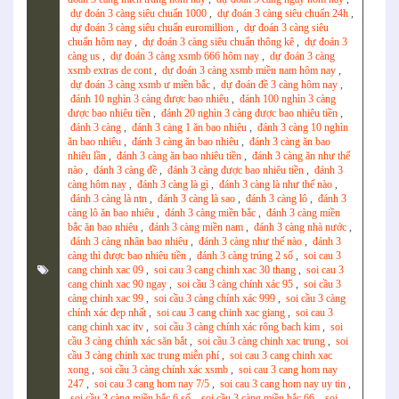
dự đoán 3 càng siêu chuẩn 1000
,
dự đoán 3 càng siêu chuẩn 24h
,
dự đoán 3 càng siêu chuẩn euromillion
,
dự đoán 3 càng siêu
chuẩn hôm nay
,
dự đoán 3 càng siêu chuẩn thông kê
,
dự đoán 3
càng us
,
dự đoán 3 càng xsmb 666 hôm nay
,
dự đoán 3 càng
xsmb extras de cont
,
dự đoán 3 càng xsmb miền nam hôm nay
,
dự đoán 3 càng xsmb ư miền bắc
,
dự đoán đề 3 càng hôm nay
,
đánh 10 nghìn 3 càng được bao nhiêu
,
đánh 100 nghìn 3 càng
được bao nhiêu tiền
,
đánh 20 nghìn 3 càng được bao nhiêu tiền
,
đánh 3 càng
,
đánh 3 càng 1 ăn bao nhiêu
,
đánh 3 càng 10 nghìn
ăn bao nhiêu
,
đánh 3 càng ăn bao nhiêu
,
đánh 3 càng ăn bao
nhiêu lần
,
đánh 3 càng ăn bao nhiêu tiền
,
đánh 3 càng ăn như thế
nào
,
đánh 3 càng đề
,
đánh 3 càng được bao nhiêu tiền
,
đánh 3
càng hôm nay
,
đánh 3 càng là gì
,
đánh 3 càng là như thế nào
,
đánh 3 càng là ntn
,
đánh 3 càng là sao
,
đánh 3 càng lô
,
đánh 3
càng lô ăn bao nhiêu
,
đánh 3 càng miền bắc
,
đánh 3 càng miền
bắc ăn bao nhiêu
,
đánh 3 càng miền nam
,
đánh 3 càng nhà nước
,
đánh 3 càng nhân bao nhiêu
,
đánh 3 càng như thế nào
,
đánh 3
càng thì được bao nhiêu tiền
,
đánh 3 càng trúng 2 số
,
soi cau 3
cang chinh xac 09
,
soi cau 3 cang chinh xac 30 thang
,
soi cau 3
cang chinh xac 90 ngay
,
soi cầu 3 càng chính xác 95
,
soi cầu 3
càng chinh xac 99
,
soi cầu 3 càng chính xác 999
,
soi cầu 3 càng
chính xác đẹp nhất
,
soi cau 3 cang chinh xac giang
,
soi cau 3
cang chinh xac itv
,
soi cầu 3 càng chính xác rông bach kim
,
soi
cầu 3 càng chính xác săn bắt
,
soi cầu 3 càng chinh xac trung
,
soi
cầu 3 càng chinh xac trung miễn phí
,
soi cau 3 cang chinh xac
xong
,
soi cầu 3 càng chính xác xsmb
,
soi cau 3 cang hom nay
247
,
soi cau 3 cang hom nay 7/5
,
soi cau 3 cang hom nay uy tin
,
soi cầu 3 càng miền bắc 6 số
,
soi cầu 3 càng miền bắc 66
,
soi