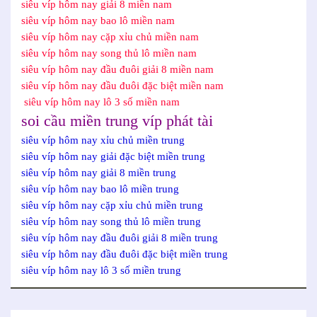
siêu víp hôm nay giải 8 miền nam
siêu víp hôm nay bao lô miền nam
siêu víp hôm nay cặp xỉu chủ miền nam
siêu víp hôm nay song thủ lô miền nam
siêu víp hôm nay đầu đuôi giải 8 miền nam
siêu víp hôm nay đầu đuôi đặc biệt miền nam
siêu víp hôm nay lô 3 số miền nam
soi cầu miền trung víp phát tài
siêu víp hôm nay xỉu chủ miền trung
siêu víp hôm nay giải đặc biệt miền trung
siêu víp hôm nay giải 8 miền trung
siêu víp hôm nay bao lô miền trung
siêu víp hôm nay cặp xỉu chủ miền trung
siêu víp hôm nay song thủ lô miền trung
siêu víp hôm nay đầu đuôi giải 8 miền trung
siêu víp hôm nay đầu đuôi đặc biệt miền trung
siêu víp hôm nay lô 3 số miền trung