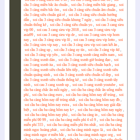
cầu 3 càng miền bắc âu chuẩn
,
soi cầu 3 càng miền bắc giang
,
soi
cầu 3 càng miền bắc ôm
,
soi cầu 3 càng siêu chuẩn âm chuẩn
,
soi
cầu 3 càng siêu chuẩn giá rẻ
,
soi cầu 3 càng siêu chuẩn hướng
dẫn
,
soi cầu 3 càng siêu chuẩn khung 7 ngày
,
soi cầu 3 càng siêu
chuẩn thống kê
,
soi cầu 3 càng siêu chuẩn yo
,
soi cau 3 cang sieu
vip 00
,
soi cau 3 cang sieu vip 2018
,
soi cau 3 cang sieu vip
asia99
,
soi cau 3 cang sieu vip de
,
soi cau 3 cang sieu vip hom
nay
,
soi cầu 3 càng sieu vip lô
,
soi cau 3 cang sieu vip lotto
,
soi
cầu 3 càng sieu vip nay
,
soi cầu 3 càng sieu vip soi cam kết ăn
,
soi cầu 3 càng up
,
soi cầu 3 càng uy tín
,
soi cầu 3 càng vip 4d
,
soi cầu 3 càng vip yên
,
soi cầu 3 cang xsmb càng miền nam
,
soi
cầu 3 càng xsmb dàn
,
soi cầu 3 càng xsmb giờ hoàng đạo
,
soi
cau 3 cang xsmb ita
,
soi cầu 3 càng xsmb siêu chuẩn bạch
,
soi
cầu 3 càng xsmb siêu chuẩn liên tiếp
,
soi cầu 3 càng xsmb siêu
chuẩn quảng ninh
,
soi cầu 3 càng xsmb siêu chuẩn số đẹp
,
soi
cầu 3 càng xsmb siêu chuẩn thống kê
,
soi cầu 3 càng xsmb tây
ninh
,
soi cau 3 cang xsmb up
,
soi cau 3 cang xsmb youtube
,
soi
cầu ba càng chắc ăn mỗi ngày
,
soi cầu ba càng chắc ăn uống miễn
phí
,
soi cầu ba càng euro
,
soi cầu ba càng hôm nay dễ trúng
,
soi
cầu ba càng hôm nay dễ trúng nhất
,
soi cầu ba càng hôm nay đb
,
soi cầu ba càng hôm nay extra
,
soi cầu ba càng hôm nay giải đặc
biệt
,
soi cầu ba càng hôm nay k+
,
soi cầu ba càng hôm nay ngày
,
soi cầu ba càng hôm nay phú
,
soi cầu ba càng in
,
soi cầu ba càng
miễn phí 00 99
,
soi cầu ba càng miễn phí 4 số 9
,
soi cầu ba càng
miễn phí 555
,
soi cầu ba càng miễn phí êm nhất
,
soi cầu ba càng
minh ngọc hoàng phát
,
soi cầu ba càng minh ngọc là
,
soi cầu ba
càng minh ngọc ơ miền bắc
,
soi cầu ba càng minh ngọc org
,
soi
cầu ba càng siêu chuẩn lô đề miền bắc
,
soi cầu ba càng siêu chuẩn