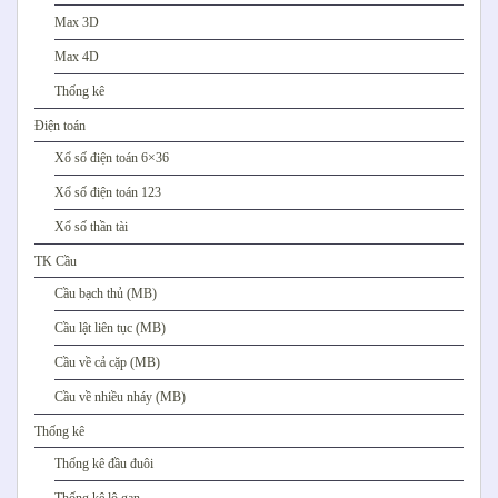
Max 3D
Max 4D
Thống kê
Điện toán
Xổ số điện toán 6×36
Xổ số điện toán 123
Xổ số thần tài
TK Cầu
Cầu bạch thủ (MB)
Cầu lật liên tục (MB)
Cầu về cả cặp (MB)
Cầu về nhiều nháy (MB)
Thống kê
Thống kê đầu đuôi
Thống kê lô gan