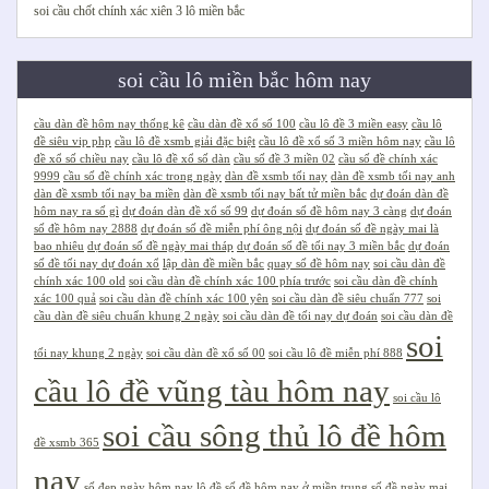
soi cầu chốt chính xác xiên 3 lô miền bắc
soi cầu lô miền bắc hôm nay
cầu dàn đề hôm nay thống kê
cầu dàn đề xổ số 100
cầu lô đề 3 miền easy
cầu lô
đề siêu vip php
cầu lô đề xsmb giải đặc biệt
cầu lô đề xổ số 3 miền hôm nay
cầu lô
đề xổ số chiều nay
cầu lô đề xổ số dàn
cầu số đề 3 miền 02
cầu số đề chính xác
9999
cầu số đề chính xác trong ngày
dàn đề xsmb tối nay
dàn đề xsmb tối nay anh
dàn đề xsmb tối nay ba miền
dàn đề xsmb tối nay bất tử miền bắc
dự đoán dàn đề
hôm nay ra số gì
dự đoán dàn đề xổ số 99
dự đoán số đề hôm nay 3 càng
dự đoán
số đề hôm nay 2888
dự đoán số đề miễn phí ông nội
dự đoán số đề ngày mai là
bao nhiêu
dự đoán số đề ngày mai tháp
dự đoán số đề tối nay 3 miền bắc
dự đoán
số đề tối nay dự đoán xổ
lập dàn đề miền bắc
quay số đề hôm nay
soi cầu dàn đề
chính xác 100 old
soi cầu dàn đề chính xác 100 phía trước
soi cầu dàn đề chính
xác 100 quả
soi cầu dàn đề chính xác 100 yên
soi cầu dàn đề siêu chuẩn 777
soi
cầu dàn đề siêu chuẩn khung 2 ngày
soi cầu dàn đề tối nay dự đoán
soi cầu dàn đề
soi
tối nay khung 2 ngày
soi cầu dàn đề xổ số 00
soi cầu lô đề miễn phí 888
cầu lô đề vũng tàu hôm nay
soi cầu lô
soi cầu sông thủ lô đề hôm
đề xsmb 365
nay
số đẹp ngày hôm nay lô đề
số đề hôm nay ở miền trung
số đề ngày mai