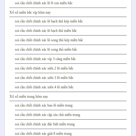
soi cầu chốt chính xác lô 8 con miền bắc
Xổ số miền bắc víp hôm nay
soi cầu chốt chính xác lô bạch thủ kép miền bắc
soi cầu chốt chính xác lô bạch thủ miền bắc
soi cầu chốt chính xác lô song thủ kép miền bắc
soi cầu chốt chính xác lô song thủ miền bắc
soi cầu chốt chính xác víp 3 càng miền bắc
soi cầu chốt chính xác xiên 2 lô miền bắc
soi cầu chốt chính xác xiên 3 lô miền bắc
soi cầu chốt chính xác xiên 4 lô miền bắc
Xổ số miền trung hôm nay
soi cầu chốt chính xác bao lô miền trung
soi cầu chốt chính xác cặp xíu chủ miền trung
soi cầu chốt chính xác đặc biệt miền trung
soi cầu chốt chính xác giải 8 miền trung