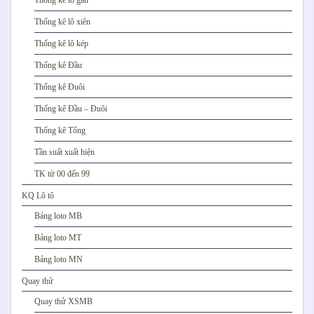
Thống kê lô xiên
Thống kê lô kép
Thống kê Đầu
Thống kê Đuôi
Thống kê Đầu – Đuôi
Thống kê Tổng
Tần suất xuất hiện
TK từ 00 đến 99
KQ Lô tô
Bảng loto MB
Bảng loto MT
Bảng loto MN
Quay thử
Quay thử XSMB