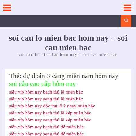
Skip
to
content
Search
soi cau lo mien bac hom nay – soi
cau mien bac
soi cau lo mien bac hom nay – soi cau mien bac
Thẻ:
dự đoán 3 càng miền nam hôm nay
soi cầu cao cấp hôm nay
siêu víp hôm nay bạch thủ lô miền bắc
siêu víp hôm nay song thủ lô miền bắc
siêu víp hôm nay độc thủ lô 2 nháy miền bắc
siêu víp hôm nay bạch thủ lô kép miền bắc
siêu víp hôm nay song thủ lô kép miền bắc
siêu víp hôm nay bạch thủ đề miền bắc
siêu víp hôm nay song thủ đề miền bắc