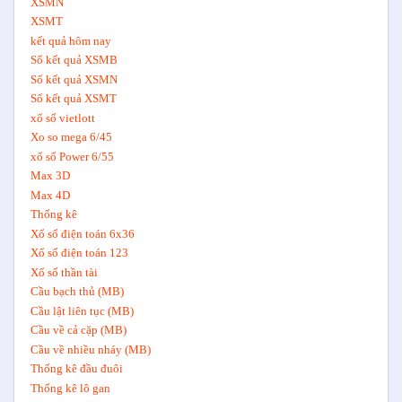
XSMN
XSMT
kết quả hôm nay
Sổ kết quả XSMB
Sổ kết quả XSMN
Sổ kết quả XSMT
xổ số vietlott
Xo so mega 6/45
xổ số Power 6/55
Max 3D
Max 4D
Thống kê
Xổ số điện toán 6x36
Xổ số điện toán 123
Xổ số thần tài
Cầu bạch thủ (MB)
Cầu lật liên tục (MB)
Cầu về cả cặp (MB)
Cầu về nhiều nháy (MB)
Thống kê đầu đuôi
Thống kê lô gan