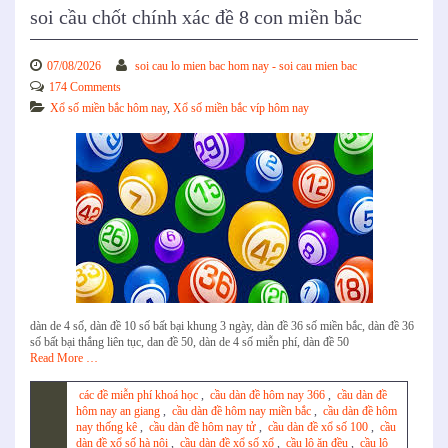
soi cầu chốt chính xác đề 8 con miền bắc
07/08/2026
soi cau lo mien bac hom nay - soi cau mien bac
174 Comments
Xổ số miền bắc hôm nay
,
Xổ số miền bắc víp hôm nay
dàn de 4 số, dàn đề 10 số bất bại khung 3 ngày, dàn đề 36 số miền bắc, dàn đề 36
số bất bại thắng liên tục, dan đề 50, dàn de 4 số miễn phí, dàn đề 50
Read More …
các đề miễn phí khoá học
,
cầu dàn đề hôm nay 366
,
cầu dàn đề
hôm nay an giang
,
cầu dàn đề hôm nay miền bắc
,
cầu dàn đề hôm
nay thống kê
,
cầu dàn đề hôm nay tử
,
cầu dàn đề xổ số 100
,
cầu
dàn đề xổ số hà nội
,
cầu dàn đề xổ số xổ
,
cầu lô ăn đều
,
cầu lô