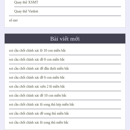
Quay thử XSMT
Quay thử Vietlott
sổ mơ
Bài viết mới
soi cầu chốt chính xác lô 10 con miền bắc
soi cầu chốt chính xác đề 8 con miền bắc
soi cầu chốt chính xác đề đầu đuôi miền bắc
soi cầu chốt chính xác đề 6 con miền bắc
soi cầu chốt chính xác xiên 2 lô miền bắc
soi cầu chốt chính xác đề 10 con miền bắc
soi cầu chốt chính xác lô song thủ kép miền bắc
soi cầu chốt chính xác đề song thủ miền bắc
soi cầu chốt chính xác lô song thủ miền bắc