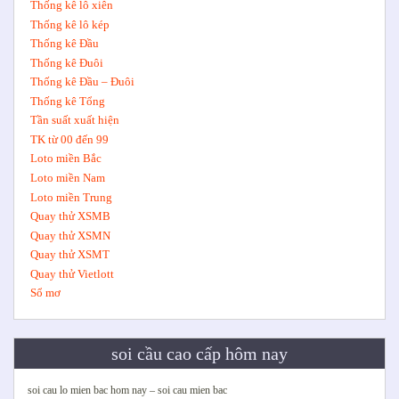
Thống kê lô xiên
Thống kê lô kép
Thống kê Đầu
Thống kê Đuôi
Thống kê Đầu – Đuôi
Thống kê Tổng
Tần suất xuất hiện
TK từ 00 đến 99
Loto miền Bắc
Loto miền Nam
Loto miền Trung
Quay thử XSMB
Quay thử XSMN
Quay thử XSMT
Quay thử Vietlott
Sổ mơ
soi cầu cao cấp hôm nay
soi cau lo mien bac hom nay – soi cau mien bac