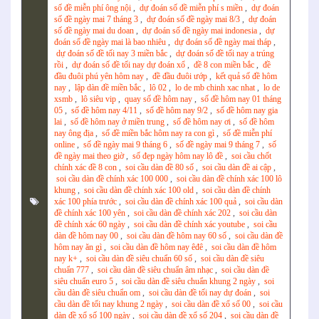
số đề miễn phí ông nội
,
dự đoán số đề miễn phí s miền
,
dự đoán
số đề ngày mai 7 tháng 3
,
dự đoán số đề ngày mai 8/3
,
dự đoán
số đề ngày mai du doan
,
dự đoán số đề ngày mai indonesia
,
dự
đoán số đề ngày mai là bao nhiêu
,
dự đoán số đề ngày mai tháp
,
dự đoán số đề tối nay 3 miền bắc
,
dự đoán số đề tối nay a trúng
rồi
,
dự đoán số đề tối nay dự đoán xổ
,
đề 8 con miền bắc
,
đề
đầu đuôi phú yên hôm nay
,
đề đầu đuôi ướp
,
kết quả số đề hôm
nay
,
lập dàn đề miền bắc
,
lô 02
,
lo de mb chinh xac nhat
,
lo de
xsmb
,
lô siêu vip
,
quay số đề hôm nay
,
số đề hôm nay 01 tháng
05
,
số đề hôm nay 4/11
,
số đề hôm nay 9/2
,
số đề hôm nay gia
lai
,
số đề hôm nay ở miền trung
,
số đề hôm nay ơi
,
số đề hôm
nay ông địa
,
số đề miền bắc hôm nay ra con gì
,
số đề miễn phí
online
,
số đề ngày mai 9 tháng 6
,
số đề ngày mai 9 tháng 7
,
số
đề ngày mai theo giờ
,
số đẹp ngày hôm nay lô đề
,
soi cầu chốt
chính xác đề 8 con
,
soi cầu dàn đề 80 số
,
soi cầu dàn đề ai cập
,
soi cầu dàn đề chính xác 100 000
,
soi cầu dàn đề chính xác 100 lô
khung
,
soi cầu dàn đề chính xác 100 old
,
soi cầu dàn đề chính
xác 100 phía trước
,
soi cầu dàn đề chính xác 100 quả
,
soi cầu dàn
đề chính xác 100 yên
,
soi cầu dàn đề chính xác 202
,
soi cầu dàn
đề chính xác 60 ngày
,
soi cầu dàn đề chính xác youtube
,
soi cầu
dàn đề hôm nay 00
,
soi cầu dàn đề hôm nay 60 số
,
soi cầu dàn đề
hôm nay ăn gì
,
soi cầu dàn đề hôm nay êđê
,
soi cầu dàn đề hôm
nay k+
,
soi cầu dàn đề siêu chuẩn 60 số
,
soi cầu dàn đề siêu
chuẩn 777
,
soi cầu dàn đề siêu chuẩn âm nhạc
,
soi cầu dàn đề
siêu chuẩn euro 5
,
soi cầu dàn đề siêu chuẩn khung 2 ngày
,
soi
cầu dàn đề siêu chuẩn om
,
soi cầu dàn đề tối nay dự đoán
,
soi
cầu dàn đề tối nay khung 2 ngày
,
soi cầu dàn đề xổ số 00
,
soi cầu
dàn đề xổ số 100 ngày
,
soi cầu dàn đề xổ số 204
,
soi cầu dàn đề