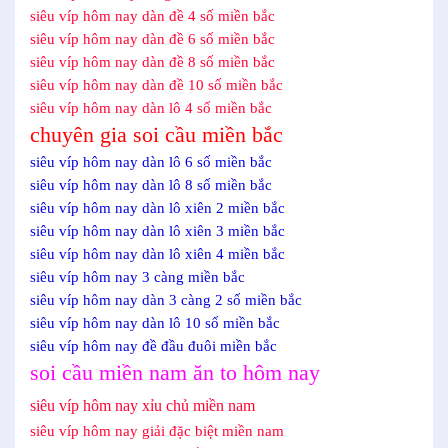
siêu víp hôm nay dàn đề 4 số miền bắc
siêu víp hôm nay dàn đề 6 số miền bắc
siêu víp hôm nay dàn đề 8 số miền bắc
siêu víp hôm nay dàn đề 10 số miền bắc
siêu víp hôm nay dàn lô 4 số miền bắc
chuyên gia soi cầu miền bắc
siêu víp hôm nay dàn lô 6 số miền bắc
siêu víp hôm nay dàn lô 8 số miền bắc
siêu víp hôm nay dàn lô xiên 2 miền bắc
siêu víp hôm nay dàn lô xiên 3 miền bắc
siêu víp hôm nay dàn lô xiên 4 miền bắc
siêu víp hôm nay 3 càng miền bắc
siêu víp hôm nay dàn 3 càng 2 số miền bắc
siêu víp hôm nay dàn lô 10 số miền bắc
siêu víp hôm nay đề đầu đuôi miền bắc
soi cầu miền nam ăn to hôm nay
siêu víp hôm nay xỉu chủ miền nam
siêu víp hôm nay giải đặc biệt miền nam