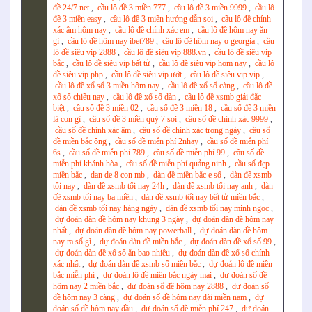
đề 24/7.net
,
cầu lô đề 3 miền 777
,
cầu lô đề 3 miền 9999
,
cầu lô
đề 3 miền easy
,
cầu lô đề 3 miền hướng dẫn soi
,
cầu lô đề chính
xác âm hôm nay
,
cầu lô đề chính xác em
,
cầu lô đề hôm nay ăn
gì
,
cầu lô đề hôm nay ibet789
,
cầu lô đề hôm nay o georgia
,
cầu
lô đề siêu vip 2888
,
cầu lô đề siêu vip 888.vn
,
cầu lô đề siêu vip
bắc
,
cầu lô đề siêu vip bất tử
,
cầu lô đề siêu vip hom nay
,
cầu lô
đề siêu vip php
,
cầu lô đề siêu vip ướt
,
cầu lô đề siêu vip vip
,
cầu lô đề xổ số 3 miền hôm nay
,
cầu lô đề xổ số càng
,
cầu lô đề
xổ số chiều nay
,
cầu lô đề xổ số dàn
,
cầu lô đề xsmb giải đặc
biệt
,
cầu số đề 3 miền 02
,
cầu số đề 3 miền 18
,
cầu số đề 3 miền
là con gì
,
cầu số đề 3 miền quý 7 soi
,
cầu số đề chính xác 9999
,
cầu số đề chính xác âm
,
cầu số đề chính xác trong ngày
,
cầu số
đề miền bắc ông
,
cầu số đề miễn phí 2nhay
,
cầu số đề miễn phí
6s
,
cầu số đề miễn phí 789
,
cầu số đề miễn phí 99
,
cầu số đề
miễn phí khánh hòa
,
cầu số đề miễn phí quảng ninh
,
cầu số đẹp
miền bắc
,
dan de 8 con mb
,
dàn đề miền bắc e số
,
dàn đề xsmb
tối nay
,
dàn đề xsmb tối nay 24h
,
dàn đề xsmb tối nay anh
,
dàn
đề xsmb tối nay ba miền
,
dàn đề xsmb tối nay bất tử miền bắc
,
dàn đề xsmb tối nay hàng ngày
,
dàn đề xsmb tối nay minh ngọc
,
dự đoán dàn đề hôm nay khung 3 ngày
,
dự đoán dàn đề hôm nay
nhất
,
dự đoán dàn đề hôm nay powerball
,
dự đoán dàn đề hôm
nay ra số gì
,
dự đoán dàn đề miền bắc
,
dự đoán dàn đề xổ số 99
,
dự đoán dàn đề xổ số ăn bao nhiêu
,
dự đoán dàn đề xổ số chính
xác nhất
,
dự đoán dàn đề xsmb số miền bắc
,
dự đoán lô đề miền
bắc miễn phí
,
dự đoán lô đề miền bắc ngày mai
,
dự đoán số đề
hôm nay 2 miền bắc
,
dự đoán số đề hôm nay 2888
,
dự đoán số
đề hôm nay 3 càng
,
dự đoán số đề hôm nay đài miền nam
,
dự
đoán số đề hôm nay đầu
,
dự đoán số đề miễn phí 247
,
dự đoán