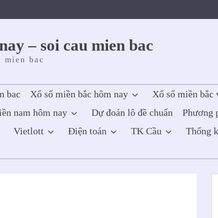
nay – soi cau mien bac
u mien bac
n bac
Xổ số miền bắc hôm nay
Xổ số miền bắc 
iền nam hôm nay
Dự đoán lô đề chuẩn
Phương p
Vietlott
Điện toán
TK Cầu
Thống 