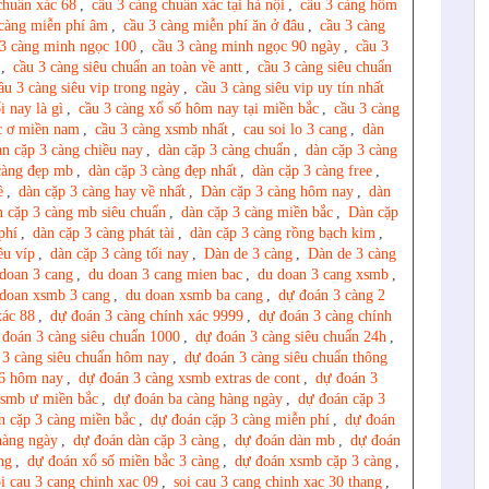
chuẩn xác 68
,
cầu 3 càng chuẩn xác tại hà nội
,
cầu 3 càng hôm
 càng miễn phí âm
,
cầu 3 càng miễn phí ăn ở đâu
,
cầu 3 càng
 3 càng minh ngọc 100
,
cầu 3 càng minh ngọc 90 ngày
,
cầu 3
,
cầu 3 càng siêu chuẩn an toàn về antt
,
cầu 3 càng siêu chuẩn
ầu 3 càng siêu vip trong ngày
,
cầu 3 càng siêu vip uy tín nhất
i nay là gì
,
cầu 3 càng xổ số hôm nay tại miền bắc
,
cầu 3 càng
c ơ miền nam
,
cầu 3 càng xsmb nhất
,
cau soi lo 3 cang
,
dàn
àn cặp 3 càng chiều nay
,
dàn cặp 3 càng chuẩn
,
dàn cặp 3 càng
càng đẹp mb
,
dàn cặp 3 càng đẹp nhất
,
dàn cặp 3 càng free
,
ề
,
dàn cặp 3 càng hay về nhất
,
Dàn cặp 3 càng hôm nay
,
dàn
n cặp 3 càng mb siêu chuẩn
,
dàn cặp 3 càng miền bắc
,
Dàn cặp
phí
,
dàn cặp 3 càng phát tài
,
dàn cặp 3 càng rồng bạch kim
,
êu víp
,
dàn cặp 3 càng tối nay
,
Dàn de 3 càng
,
Dàn de 3 càng
doan 3 cang
,
du doan 3 cang mien bac
,
du doan 3 cang xsmb
,
doan xsmb 3 cang
,
du doan xsmb ba cang
,
dự đoán 3 càng 2
xác 88
,
dự đoán 3 càng chính xác 9999
,
dự đoán 3 càng chính
 đoán 3 càng siêu chuẩn 1000
,
dự đoán 3 càng siêu chuẩn 24h
,
 3 càng siêu chuẩn hôm nay
,
dự đoán 3 càng siêu chuẩn thông
66 hôm nay
,
dự đoán 3 càng xsmb extras de cont
,
dự đoán 3
xsmb ư miền bắc
,
dự đoán ba càng hàng ngày
,
dự đoán cặp 3
n cặp 3 càng miền bắc
,
dự đoán cặp 3 càng miễn phí
,
dự đoán
hàng ngày
,
dự đoán dàn cặp 3 càng
,
dự đoán dàn mb
,
dự đoán
ng
,
dự đoán xổ số miền bắc 3 càng
,
dự đoán xsmb cặp 3 càng
,
oi cau 3 cang chinh xac 09
,
soi cau 3 cang chinh xac 30 thang
,