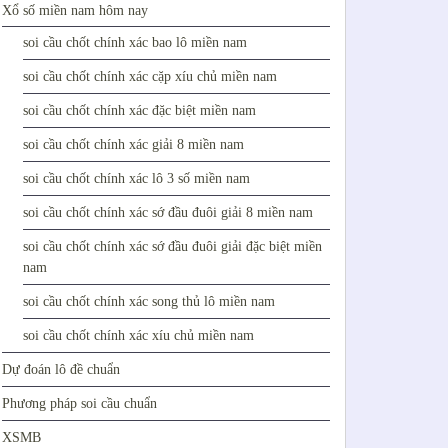
Xổ số miền nam hôm nay
soi cầu chốt chính xác bao lô miền nam
soi cầu chốt chính xác cặp xíu chủ miền nam
soi cầu chốt chính xác đặc biệt miền nam
soi cầu chốt chính xác giải 8 miền nam
soi cầu chốt chính xác lô 3 số miền nam
soi cầu chốt chính xác sớ đầu đuôi giải 8 miền nam
soi cầu chốt chính xác sớ đầu đuôi giải đặc biệt miền
nam
soi cầu chốt chính xác song thủ lô miền nam
soi cầu chốt chính xác xíu chủ miền nam
Dự đoán lô đề chuẩn
Phương pháp soi cầu chuẩn
XSMB