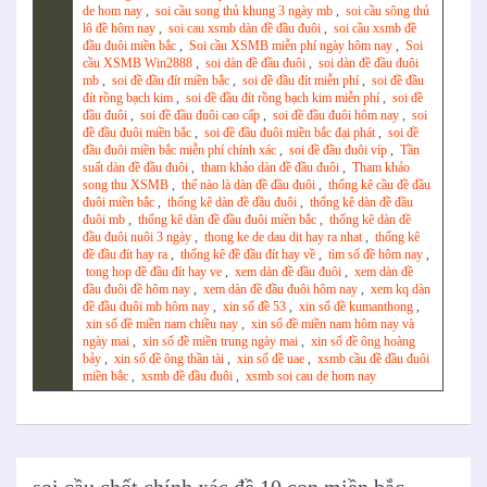
de hom nay
,
soi cầu song thủ khung 3 ngày mb
,
soi cầu sông thủ
lô đề hôm nay
,
soi cau xsmb dàn đề đầu đuôi
,
soi cầu xsmb đề
đầu đuôi miền bắc
,
Soi cầu XSMB miễn phí ngày hôm nay
,
Soi
cầu XSMB Win2888
,
soi dàn đề đầu đuôi
,
soi dàn đề đầu đuôi
mb
,
soi đề đầu đít miền bắc
,
soi đề đầu đít miễn phí
,
soi đề đầu
đít rồng bạch kim
,
soi đề đầu đít rồng bạch kim miễn phí
,
soi đề
đầu đuôi
,
soi đề đầu đuôi cao cấp
,
soi đề đầu đuôi hôm nay
,
soi
đề đầu đuôi miền bắc
,
soi đề đầu đuôi miền bắc đại phát
,
soi đề
đầu đuôi miền bắc miễn phí chính xác
,
soi đề đầu đuôi víp
,
Tần
suất dàn đề đầu đuôi
,
tham khảo dàn đề đầu đuôi
,
Tham khảo
song thu XSMB
,
thế nào là dàn đề đầu đuôi
,
thống kê cầu đề đầu
đuôi miền bắc
,
thống kê dàn đề đầu đuôi
,
thống kê dàn đề đầu
đuôi mb
,
thống kê dàn đề đầu đuôi miền bắc
,
thống kê dàn đề
đầu đuôi nuôi 3 ngày
,
thong ke de dau dit hay ra nhat
,
thống kê
đề đầu đít hay ra
,
thống kê đề đầu đít hay về
,
tìm số đề hôm nay
,
tong hop đề đầu đít hay ve
,
xem dàn đề đầu đuôi
,
xem dàn đề
đầu đuôi đề hôm nay
,
xem dàn đề đầu đuôi hôm nay
,
xem kq dàn
đề đầu đuôi mb hôm nay
,
xin số đề 53
,
xin số đề kumanthong
,
xin số đề miền nam chiều nay
,
xin số đề miền nam hôm nay và
ngày mai
,
xin số đề miền trung ngày mai
,
xin số đề ông hoàng
bảy
,
xin số đề ông thần tài
,
xin số đề uae
,
xsmb cầu đề đầu đuôi
miền bắc
,
xsmb đề đầu đuôi
,
xsmb soi cau de hom nay