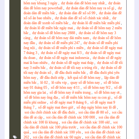
hôm nay khung 3 ngày
,
dự đoán dàn đề hôm nay nhất
,
dự đoán
dàn đề hôm nay powerball
,
dự đoán dàn đề hôm nay ra số gì
,
dự
đoán dàn đề miền bắc
,
dự đoán dàn đề xổ số 99
,
dự đoán dàn đề
xổ số ăn bao nhiêu
,
dự đoán dàn đề xổ số chính xác nhất
,
dự
đoán dàn đề xsmb số miền bắc
,
dự đoán lô đề miền bắc miễn phí
,
dự đoán lô đề miền bắc ngày mai
,
dự đoán số đề hôm nay 2 miền
bắc
,
dự đoán số đề hôm nay 2888
,
dự đoán số đề hôm nay 3
càng
,
dự đoán số đề hôm nay đài miền nam
,
dự đoán số đề hôm
nay đầu
,
dự đoán số đề miễn phí 247
,
dự đoán số đề miễn phí
ông nội
,
dự đoán số đề miễn phí s miền
,
dự đoán số đề ngày mai
7 tháng 3
,
dự đoán số đề ngày mai 8/3
,
dự đoán số đề ngày mai
du doan
,
dự đoán số đề ngày mai indonesia
,
dự đoán số đề ngày
mai là bao nhiêu
,
dự đoán số đề ngày mai tháp
,
dự đoán số đề tối
nay 3 miền bắc
,
dự đoán số đề tối nay a trúng rồi
,
dự đoán số đề
tối nay dự đoán xổ
,
đề đầu đuôi miền bắc
,
đề đầu đuôi phú yên
hôm nay
,
đề đầu đuôi ướp
,
kết quả số đề hôm nay
,
lập dàn đề
miền bắc
,
lô 02
,
lô siêu vip
,
quay số đề hôm nay
,
số đề hôm
nay 01 tháng 05
,
số đề hôm nay 4/11
,
số đề hôm nay 9/2
,
số đề
hôm nay gia lai
,
số đề hôm nay ở miền trung
,
số đề hôm nay ơi
,
số đề hôm nay ông địa
,
số đề miền bắc hôm nay ra con gì
,
số đề
miễn phí online
,
số đề ngày mai 9 tháng 6
,
số đề ngày mai 9
tháng 7
,
số đề ngày mai theo giờ
,
số đẹp ngày hôm nay lô đề
,
soi cầu chốt chính xác đề đầu đuôi
,
soi cầu dàn đề 80 số
,
soi cầu
dàn đề ai cập
,
soi cầu dàn đề chính xác 100 000
,
soi cầu dàn đề
chính xác 100 lô khung
,
soi cầu dàn đề chính xác 100 old
,
soi
cầu dàn đề chính xác 100 phía trước
,
soi cầu dàn đề chính xác 100
quả
,
soi cầu dàn đề chính xác 100 yên
,
soi cầu dàn đề chính xác
202
,
soi cầu dàn đề chính xác 60 ngày
,
soi cầu dàn đề chính xác