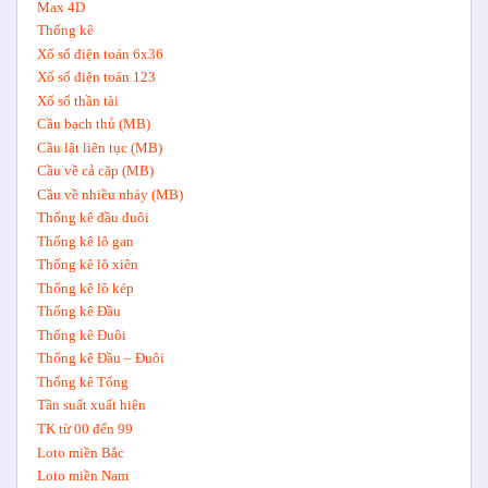
Max 4D
Thống kê
Xổ số điện toán 6x36
Xổ số điện toán 123
Xổ số thần tài
Cầu bạch thủ (MB)
Cầu lật liên tục (MB)
Cầu về cả cặp (MB)
Cầu về nhiều nháy (MB)
Thống kê đầu đuôi
Thống kê lô gan
Thống kê lô xiên
Thống kê lô kép
Thống kê Đầu
Thống kê Đuôi
Thống kê Đầu – Đuôi
Thống kê Tổng
Tần suất xuất hiện
TK từ 00 đến 99
Loto miền Bắc
Loto miền Nam