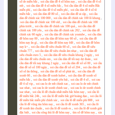
số de miền bắc
,
soi cầu dàn đề 4 số hôm nay
,
soi cầu dàn đề 4 số
mb
,
soi cầu dàn đề 4 số miền bắc
,
Soi cầu dàn đề 4 số miền Bắc
miễn phí
,
soi cầu dàn đề 4 số miễn phí
,
soi cầu dàn đề 4 số tô
miền bắc
,
soi cầu dàn đề 80 số
,
soi cầu dàn đề ai cập
,
soi cầu
dàn đề chính xác 100 000
,
soi cầu dàn đề chính xác 100 lô khung
,
soi cầu dàn đề chính xác 100 old
,
soi cầu dàn đề chính xác 100
phía trước
,
soi cầu dàn đề chính xác 100 quả
,
soi cầu dàn đề
chính xác 100 yên
,
soi cầu dàn đề chính xác 202
,
soi cầu dàn đề
chính xác 60 ngày
,
soi cầu dàn đề chính xác youtube
,
soi cầu dàn
đề hôm nay 00
,
soi cầu dàn đề hôm nay 60 số
,
soi cầu dàn đề
hôm nay ăn gì
,
soi cầu dàn đề hôm nay êđê
,
soi cầu dàn đề hôm
nay k+
,
soi cầu dàn đề siêu chuẩn 60 số
,
soi cầu dàn đề siêu
chuẩn 777
,
soi cầu dàn đề siêu chuẩn âm nhạc
,
soi cầu dàn đề
siêu chuẩn euro 5
,
soi cầu dàn đề siêu chuẩn khung 2 ngày
,
soi
cầu dàn đề siêu chuẩn om
,
soi cầu dàn đề tối nay dự đoán
,
soi
cầu dàn đề tối nay khung 2 ngày
,
soi cầu dàn đề xổ số 00
,
soi cầu
dàn đề xổ số 100 ngày
,
soi cầu dàn đề xổ số 204
,
soi cầu dàn đề
xổ số ăn thông
,
soi cầu dàn đề xổ số phát tài
,
soi cầu dàn đề
xsmb 60
,
soi cầu dàn đề xsmb kubet
,
soi cầu dàn đề xsmb số
miền bắc
,
soi cầu dàn đề xsmb yên bái
,
soi cầu đề 4 số
,
soi cau
đề 4 số vip
,
soi cau lo de mb chinh xac
,
soi cau lo de mb chinh
xac nhat
,
soi cau lo de xsmb chinh xac
,
soi cau lo de xsmb chinh
xac nhat
,
soi cầu lô đề chuẩn nhất miền bắc hôm nay
,
soi cầu lô
đề miền bắc 24h
,
soi cầu lô đề miền bắc giờ hoàng đạo
,
soi cầu lô
đề miền bắc miễn phí chính xác
,
soi cầu lô đề miễn phí 888
,
soi
cầu lô đề vũng tàu hôm nay
,
soi cầu lô đề xsmb 365
,
soi cầu lô
đề xsmb âm chuẩn
,
soi cầu lô đề xsmb es
,
soi cầu lô đề xsmb giải
đặc biệt
,
soi cầu sông thủ lô đề hôm nay
,
tìm số đề hôm nay
,
xin