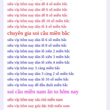
siêu víp hôm nay dàn đề 4 số miền bắc
siêu víp hôm nay dàn đề 6 số miền bắc
siêu víp hôm nay dàn đề 8 số miền bắc
siêu víp hôm nay dàn đề 10 số miền bắc
siêu víp hôm nay dàn lô 4 số miền bắc
chuyên gia soi cầu miền bắc
siêu víp hôm nay dàn lô 6 số miền bắc
siêu víp hôm nay dàn lô 8 số miền bắc
siêu víp hôm nay dàn lô xiên 2 miền bắc
siêu víp hôm nay dàn lô xiên 3 miền bắc
siêu víp hôm nay dàn lô xiên 4 miền bắc
siêu víp hôm nay 3 càng miền bắc
siêu víp hôm nay dàn 3 càng 2 số miền bắc
siêu víp hôm nay dàn lô 10 số miền bắc
siêu víp hôm nay đề đầu đuôi miền bắc
soi cầu miền nam ăn to hôm nay
siêu víp hôm nay xỉu chủ miền nam
siêu víp hôm nay giải đặc biệt miền nam