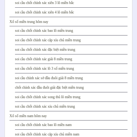
soi cầu chốt chính xác xiên 3 lô miền bắc
soi cầu chốt chính xác xiên 4 lô miền bắc
Xổ số miền trung hôm nay
soi cầu chốt chính xác bao lô miền trung
soi cầu chốt chính xác cặp xíu chủ miền trung
soi cầu chốt chính xác đặc biệt miền trung
soi cầu chốt chính xác giải 8 miền trung
soi cầu chốt chính xác lô 3 số miền trung
soi cầu chính xác sớ đầu đuôi giải 8 miền trung
chốt chính xác đầu đuôi giải đặc biệt miền trung
soi cầu chốt chính xác song thủ lô miền trung
soi cầu chốt chính xác xíu chủ miền trung
Xổ số miền nam hôm nay
soi cầu chốt chính xác bao lô miền nam
soi cầu chốt chính xác cặp xíu chủ miền nam