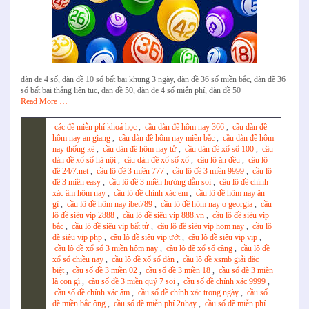
dàn de 4 số, dàn đề 10 số bất bại khung 3 ngày, dàn đề 36 số miền bắc, dàn đề 36
số bất bại thắng liên tục, dan đề 50, dàn de 4 số miễn phí, dàn đề 50
Read More …
các đề miễn phí khoá học
,
cầu dàn đề hôm nay 366
,
cầu dàn đề
hôm nay an giang
,
cầu dàn đề hôm nay miền bắc
,
cầu dàn đề hôm
nay thống kê
,
cầu dàn đề hôm nay tử
,
cầu dàn đề xổ số 100
,
cầu
dàn đề xổ số hà nội
,
cầu dàn đề xổ số xổ
,
cầu lô ăn đều
,
cầu lô
đề 24/7.net
,
cầu lô đề 3 miền 777
,
cầu lô đề 3 miền 9999
,
cầu lô
đề 3 miền easy
,
cầu lô đề 3 miền hướng dẫn soi
,
cầu lô đề chính
xác âm hôm nay
,
cầu lô đề chính xác em
,
cầu lô đề hôm nay ăn
gì
,
cầu lô đề hôm nay ibet789
,
cầu lô đề hôm nay o georgia
,
cầu
lô đề siêu vip 2888
,
cầu lô đề siêu vip 888.vn
,
cầu lô đề siêu vip
bắc
,
cầu lô đề siêu vip bất tử
,
cầu lô đề siêu vip hom nay
,
cầu lô
đề siêu vip php
,
cầu lô đề siêu vip ướt
,
cầu lô đề siêu vip vip
,
cầu lô đề xổ số 3 miền hôm nay
,
cầu lô đề xổ số càng
,
cầu lô đề
xổ số chiều nay
,
cầu lô đề xổ số dàn
,
cầu lô đề xsmb giải đặc
biệt
,
cầu số đề 3 miền 02
,
cầu số đề 3 miền 18
,
cầu số đề 3 miền
là con gì
,
cầu số đề 3 miền quý 7 soi
,
cầu số đề chính xác 9999
,
cầu số đề chính xác âm
,
cầu số đề chính xác trong ngày
,
cầu số
đề miền bắc ông
,
cầu số đề miễn phí 2nhay
,
cầu số đề miễn phí