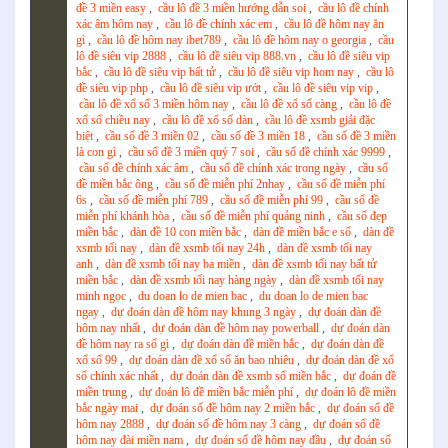
đề 3 miền easy
,
cầu lô đề 3 miền hướng dẫn soi
,
cầu lô đề chính
xác âm hôm nay
,
cầu lô đề chính xác em
,
cầu lô đề hôm nay ăn
gì
,
cầu lô đề hôm nay ibet789
,
cầu lô đề hôm nay o georgia
,
cầu
lô đề siêu vip 2888
,
cầu lô đề siêu vip 888.vn
,
cầu lô đề siêu vip
bắc
,
cầu lô đề siêu vip bất tử
,
cầu lô đề siêu vip hom nay
,
cầu lô
đề siêu vip php
,
cầu lô đề siêu vip ướt
,
cầu lô đề siêu vip vip
,
cầu lô đề xổ số 3 miền hôm nay
,
cầu lô đề xổ số càng
,
cầu lô đề
xổ số chiều nay
,
cầu lô đề xổ số dàn
,
cầu lô đề xsmb giải đặc
biệt
,
cầu số đề 3 miền 02
,
cầu số đề 3 miền 18
,
cầu số đề 3 miền
là con gì
,
cầu số đề 3 miền quý 7 soi
,
cầu số đề chính xác 9999
,
cầu số đề chính xác âm
,
cầu số đề chính xác trong ngày
,
cầu số
đề miền bắc ông
,
cầu số đề miễn phí 2nhay
,
cầu số đề miễn phí
6s
,
cầu số đề miễn phí 789
,
cầu số đề miễn phí 99
,
cầu số đề
miễn phí khánh hòa
,
cầu số đề miễn phí quảng ninh
,
cầu số đẹp
miền bắc
,
dàn đề 10 con miền bắc
,
dàn đề miền bắc e số
,
dàn đề
xsmb tối nay
,
dàn đề xsmb tối nay 24h
,
dàn đề xsmb tối nay
anh
,
dàn đề xsmb tối nay ba miền
,
dàn đề xsmb tối nay bất tử
miền bắc
,
dàn đề xsmb tối nay hàng ngày
,
dàn đề xsmb tối nay
minh ngọc
,
du doan lo de mien bac
,
du doan lo de mien bac
ngay
,
dự đoán dàn đề hôm nay khung 3 ngày
,
dự đoán dàn đề
hôm nay nhất
,
dự đoán dàn đề hôm nay powerball
,
dự đoán dàn
đề hôm nay ra số gì
,
dự đoán dàn đề miền bắc
,
dự đoán dàn đề
xổ số 99
,
dự đoán dàn đề xổ số ăn bao nhiêu
,
dự đoán dàn đề xổ
số chính xác nhất
,
dự đoán dàn đề xsmb số miền bắc
,
dự đoán đề
miền trung
,
dự đoán lô đề miền bắc miễn phí
,
dự đoán lô đề miền
bắc ngày mai
,
dự đoán số đề hôm nay 2 miền bắc
,
dự đoán số đề
hôm nay 2888
,
dự đoán số đề hôm nay 3 càng
,
dự đoán số đề
hôm nay đài miền nam
,
dự đoán số đề hôm nay đầu
,
dự đoán số