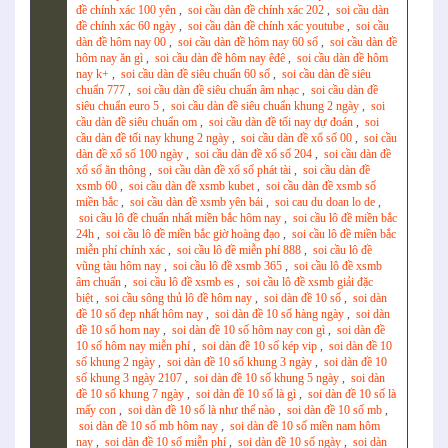
đề chính xác 100 yên
,
soi cầu dàn đề chính xác 202
,
soi cầu dàn
đề chính xác 60 ngày
,
soi cầu dàn đề chính xác youtube
,
soi cầu
dàn đề hôm nay 00
,
soi cầu dàn đề hôm nay 60 số
,
soi cầu dàn đề
hôm nay ăn gì
,
soi cầu dàn đề hôm nay êđê
,
soi cầu dàn đề hôm
nay k+
,
soi cầu dàn đề siêu chuẩn 60 số
,
soi cầu dàn đề siêu
chuẩn 777
,
soi cầu dàn đề siêu chuẩn âm nhạc
,
soi cầu dàn đề
siêu chuẩn euro 5
,
soi cầu dàn đề siêu chuẩn khung 2 ngày
,
soi
cầu dàn đề siêu chuẩn om
,
soi cầu dàn đề tối nay dự đoán
,
soi
cầu dàn đề tối nay khung 2 ngày
,
soi cầu dàn đề xổ số 00
,
soi cầu
dàn đề xổ số 100 ngày
,
soi cầu dàn đề xổ số 204
,
soi cầu dàn đề
xổ số ăn thông
,
soi cầu dàn đề xổ số phát tài
,
soi cầu dàn đề
xsmb 60
,
soi cầu dàn đề xsmb kubet
,
soi cầu dàn đề xsmb số
miền bắc
,
soi cầu dàn đề xsmb yên bái
,
soi cau du doan lo de
,
soi cầu lô đề chuẩn nhất miền bắc hôm nay
,
soi cầu lô đề miền bắc
24h
,
soi cầu lô đề miền bắc giờ hoàng đạo
,
soi cầu lô đề miền bắc
miễn phí chính xác
,
soi cầu lô đề miễn phí 888
,
soi cầu lô đề
vũng tàu hôm nay
,
soi cầu lô đề xsmb 365
,
soi cầu lô đề xsmb
âm chuẩn
,
soi cầu lô đề xsmb es
,
soi cầu lô đề xsmb giải đặc
biệt
,
soi cầu sông thủ lô đề hôm nay
,
soi dàn đề 10 số
,
soi dàn
đề 10 số đẹp nhất hôm nay
,
soi dàn đề 10 số hàng ngày
,
soi dàn
đề 10 số hom nay
,
soi dàn đề 10 số hôm nay con gì
,
soi dàn đề
10 số hôm nay miễn phí
,
soi dàn đề 10 số kép vip
,
soi dàn đề 10
số khung 2 ngày
,
soi dàn đề 10 số khung 3 ngày
,
soi dàn đề 10
số khung 3 ngày 2107
,
soi dàn đề 10 số khung 5 ngày
,
soi dàn
đề 10 số khung 7 ngày
,
soi dàn đề 10 số là gì
,
soi dàn đề 10 số là
mấy con
,
soi dàn đề 10 số là như thế nào
,
soi dàn đề 10 số mb
,
soi dàn đề 10 số mb hôm nay
,
soi dàn đề 10 số miền nam hôm
nay
,
soi dàn đề 10 số miễn phí
,
soi dàn đề 10 số ngày
,
soi dàn