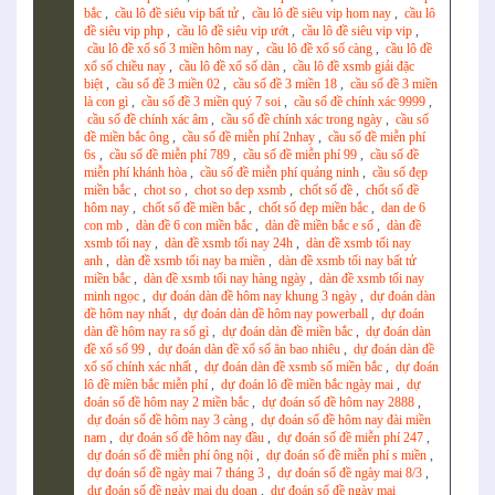
bắc
,
cầu lô đề siêu vip bất tử
,
cầu lô đề siêu vip hom nay
,
cầu lô
đề siêu vip php
,
cầu lô đề siêu vip ướt
,
cầu lô đề siêu vip vip
,
cầu lô đề xổ số 3 miền hôm nay
,
cầu lô đề xổ số càng
,
cầu lô đề
xổ số chiều nay
,
cầu lô đề xổ số dàn
,
cầu lô đề xsmb giải đặc
biệt
,
cầu số đề 3 miền 02
,
cầu số đề 3 miền 18
,
cầu số đề 3 miền
là con gì
,
cầu số đề 3 miền quý 7 soi
,
cầu số đề chính xác 9999
,
cầu số đề chính xác âm
,
cầu số đề chính xác trong ngày
,
cầu số
đề miền bắc ông
,
cầu số đề miễn phí 2nhay
,
cầu số đề miễn phí
6s
,
cầu số đề miễn phí 789
,
cầu số đề miễn phí 99
,
cầu số đề
miễn phí khánh hòa
,
cầu số đề miễn phí quảng ninh
,
cầu số đẹp
miền bắc
,
chot so
,
chot so dep xsmb
,
chốt số đề
,
chốt số đề
hôm nay
,
chốt số đề miền bắc
,
chốt số đẹp miền bắc
,
dan de 6
con mb
,
dàn đề 6 con miền bắc
,
dàn đề miền bắc e số
,
dàn đề
xsmb tối nay
,
dàn đề xsmb tối nay 24h
,
dàn đề xsmb tối nay
anh
,
dàn đề xsmb tối nay ba miền
,
dàn đề xsmb tối nay bất tử
miền bắc
,
dàn đề xsmb tối nay hàng ngày
,
dàn đề xsmb tối nay
minh ngọc
,
dự đoán dàn đề hôm nay khung 3 ngày
,
dự đoán dàn
đề hôm nay nhất
,
dự đoán dàn đề hôm nay powerball
,
dự đoán
dàn đề hôm nay ra số gì
,
dự đoán dàn đề miền bắc
,
dự đoán dàn
đề xổ số 99
,
dự đoán dàn đề xổ số ăn bao nhiêu
,
dự đoán dàn đề
xổ số chính xác nhất
,
dự đoán dàn đề xsmb số miền bắc
,
dự đoán
lô đề miền bắc miễn phí
,
dự đoán lô đề miền bắc ngày mai
,
dự
đoán số đề hôm nay 2 miền bắc
,
dự đoán số đề hôm nay 2888
,
dự đoán số đề hôm nay 3 càng
,
dự đoán số đề hôm nay đài miền
nam
,
dự đoán số đề hôm nay đầu
,
dự đoán số đề miễn phí 247
,
dự đoán số đề miễn phí ông nội
,
dự đoán số đề miễn phí s miền
,
dự đoán số đề ngày mai 7 tháng 3
,
dự đoán số đề ngày mai 8/3
,
dự đoán số đề ngày mai du doan
,
dự đoán số đề ngày mai