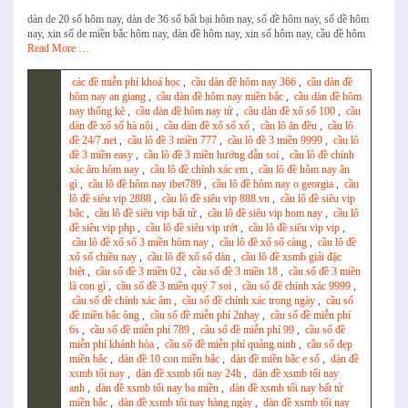
dàn de 20 số hôm nay, dàn de 36 số bất bại hôm nay, số đề hôm nay, số dề hôm
nay, xin số de miền bắc hôm nay, dàn đề hôm nay, xin số hôm nay, cầu đề hôm
Read More …
các đề miễn phí khoá học
,
cầu dàn đề hôm nay 366
,
cầu dàn đề
hôm nay an giang
,
cầu dàn đề hôm nay miền bắc
,
cầu dàn đề hôm
nay thống kê
,
cầu dàn đề hôm nay tử
,
cầu dàn đề xổ số 100
,
cầu
dàn đề xổ số hà nội
,
cầu dàn đề xổ số xổ
,
cầu lô ăn đều
,
cầu lô
đề 24/7.net
,
cầu lô đề 3 miền 777
,
cầu lô đề 3 miền 9999
,
cầu lô
đề 3 miền easy
,
cầu lô đề 3 miền hướng dẫn soi
,
cầu lô đề chính
xác âm hôm nay
,
cầu lô đề chính xác em
,
cầu lô đề hôm nay ăn
gì
,
cầu lô đề hôm nay ibet789
,
cầu lô đề hôm nay o georgia
,
cầu
lô đề siêu vip 2888
,
cầu lô đề siêu vip 888.vn
,
cầu lô đề siêu vip
bắc
,
cầu lô đề siêu vip bất tử
,
cầu lô đề siêu vip hom nay
,
cầu lô
đề siêu vip php
,
cầu lô đề siêu vip ướt
,
cầu lô đề siêu vip vip
,
cầu lô đề xổ số 3 miền hôm nay
,
cầu lô đề xổ số càng
,
cầu lô đề
xổ số chiều nay
,
cầu lô đề xổ số dàn
,
cầu lô đề xsmb giải đặc
biệt
,
cầu số đề 3 miền 02
,
cầu số đề 3 miền 18
,
cầu số đề 3 miền
là con gì
,
cầu số đề 3 miền quý 7 soi
,
cầu số đề chính xác 9999
,
cầu số đề chính xác âm
,
cầu số đề chính xác trong ngày
,
cầu số
đề miền bắc ông
,
cầu số đề miễn phí 2nhay
,
cầu số đề miễn phí
6s
,
cầu số đề miễn phí 789
,
cầu số đề miễn phí 99
,
cầu số đề
miễn phí khánh hòa
,
cầu số đề miễn phí quảng ninh
,
cầu số đẹp
miền bắc
,
dàn đề 10 con miền bắc
,
dàn đề miền bắc e số
,
dàn đề
xsmb tối nay
,
dàn đề xsmb tối nay 24h
,
dàn đề xsmb tối nay
anh
,
dàn đề xsmb tối nay ba miền
,
dàn đề xsmb tối nay bất tử
miền bắc
,
dàn đề xsmb tối nay hàng ngày
,
dàn đề xsmb tối nay