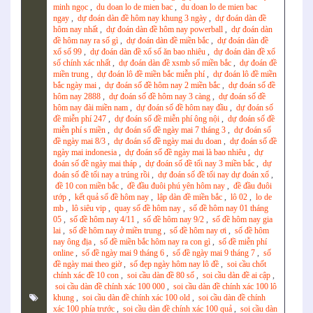
minh ngọc
,
du doan lo de mien bac
,
du doan lo de mien bac
ngay
,
dự đoán dàn đề hôm nay khung 3 ngày
,
dự đoán dàn đề
hôm nay nhất
,
dự đoán dàn đề hôm nay powerball
,
dự đoán dàn
đề hôm nay ra số gì
,
dự đoán dàn đề miền bắc
,
dự đoán dàn đề
xổ số 99
,
dự đoán dàn đề xổ số ăn bao nhiêu
,
dự đoán dàn đề xổ
số chính xác nhất
,
dự đoán dàn đề xsmb số miền bắc
,
dự đoán đề
miền trung
,
dự đoán lô đề miền bắc miễn phí
,
dự đoán lô đề miền
bắc ngày mai
,
dự đoán số đề hôm nay 2 miền bắc
,
dự đoán số đề
hôm nay 2888
,
dự đoán số đề hôm nay 3 càng
,
dự đoán số đề
hôm nay đài miền nam
,
dự đoán số đề hôm nay đầu
,
dự đoán số
đề miễn phí 247
,
dự đoán số đề miễn phí ông nội
,
dự đoán số đề
miễn phí s miền
,
dự đoán số đề ngày mai 7 tháng 3
,
dự đoán số
đề ngày mai 8/3
,
dự đoán số đề ngày mai du doan
,
dự đoán số đề
ngày mai indonesia
,
dự đoán số đề ngày mai là bao nhiêu
,
dự
đoán số đề ngày mai tháp
,
dự đoán số đề tối nay 3 miền bắc
,
dự
đoán số đề tối nay a trúng rồi
,
dự đoán số đề tối nay dự đoán xổ
,
đề 10 con miền bắc
,
đề đầu đuôi phú yên hôm nay
,
đề đầu đuôi
ướp
,
kết quả số đề hôm nay
,
lập dàn đề miền bắc
,
lô 02
,
lo de
mb
,
lô siêu vip
,
quay số đề hôm nay
,
số đề hôm nay 01 tháng
05
,
số đề hôm nay 4/11
,
số đề hôm nay 9/2
,
số đề hôm nay gia
lai
,
số đề hôm nay ở miền trung
,
số đề hôm nay ơi
,
số đề hôm
nay ông địa
,
số đề miền bắc hôm nay ra con gì
,
số đề miễn phí
online
,
số đề ngày mai 9 tháng 6
,
số đề ngày mai 9 tháng 7
,
số
đề ngày mai theo giờ
,
số đẹp ngày hôm nay lô đề
,
soi cầu chốt
chính xác đề 10 con
,
soi cầu dàn đề 80 số
,
soi cầu dàn đề ai cập
,
soi cầu dàn đề chính xác 100 000
,
soi cầu dàn đề chính xác 100 lô
khung
,
soi cầu dàn đề chính xác 100 old
,
soi cầu dàn đề chính
xác 100 phía trước
,
soi cầu dàn đề chính xác 100 quả
,
soi cầu dàn