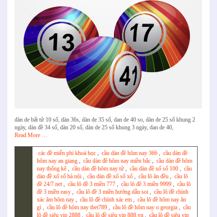
dàn de bất tử 10 số, dàn 36s, dàn de 35 số, dan de 40 so, dàn de 25 số khung 2
ngày, dàn đề 34 số, dàn 20 số, dàn de 25 số khung 3 ngày, dan de 40,
Read More …
các đề miễn phí khoá học
,
cầu dàn đề hôm nay 366
,
cầu dàn đề
hôm nay an giang
,
cầu dàn đề hôm nay miền bắc
,
cầu dàn đề hôm
nay thống kê
,
cầu dàn đề hôm nay tử
,
cầu dàn đề xổ số 100
,
cầu
dàn đề xổ số hà nội
,
cầu dàn đề xổ số xổ
,
cầu lô ăn đều
,
cầu lô
đề 24/7.net
,
cầu lô đề 3 miền 777
,
cầu lô đề 3 miền 9999
,
cầu lô
đề 3 miền easy
,
cầu lô đề 3 miền hướng dẫn soi
,
cầu lô đề chính
xác âm hôm nay
,
cầu lô đề chính xác em
,
cầu lô đề hôm nay ăn
gì
,
cầu lô đề hôm nay ibet789
,
cầu lô đề hôm nay o georgia
,
cầu
lô đề siêu vip 2888
,
cầu lô đề siêu vip 888.vn
,
cầu lô đề siêu vip