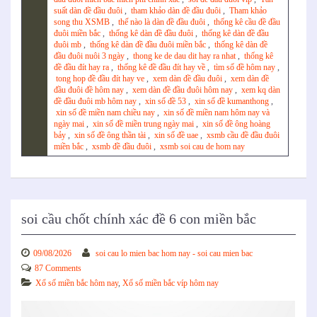
suất dàn đề đầu đuôi
,
tham khảo dàn đề đầu đuôi
,
Tham khảo
song thu XSMB
,
thế nào là dàn đề đầu đuôi
,
thống kê cầu đề đầu
đuôi miền bắc
,
thống kê dàn đề đầu đuôi
,
thống kê dàn đề đầu
đuôi mb
,
thống kê dàn đề đầu đuôi miền bắc
,
thống kê dàn đề
đầu đuôi nuôi 3 ngày
,
thong ke de dau dit hay ra nhat
,
thống kê
đề đầu đít hay ra
,
thống kê đề đầu đít hay về
,
tìm số đề hôm nay
,
tong hop đề đầu đít hay ve
,
xem dàn đề đầu đuôi
,
xem dàn đề
đầu đuôi đề hôm nay
,
xem dàn đề đầu đuôi hôm nay
,
xem kq dàn
đề đầu đuôi mb hôm nay
,
xin số đề 53
,
xin số đề kumanthong
,
xin số đề miền nam chiều nay
,
xin số đề miền nam hôm nay và
ngày mai
,
xin số đề miền trung ngày mai
,
xin số đề ông hoàng
bảy
,
xin số đề ông thần tài
,
xin số đề uae
,
xsmb cầu đề đầu đuôi
miền bắc
,
xsmb đề đầu đuôi
,
xsmb soi cau de hom nay
soi cầu chốt chính xác đề 6 con miền bắc
09/08/2026
soi cau lo mien bac hom nay - soi cau mien bac
87 Comments
Xổ số miền bắc hôm nay
,
Xổ số miền bắc víp hôm nay