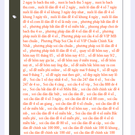
2 ngay lo bach thu mb
,
nuoi lo bach thu 5 ngay
,
nuoi lo bach
thu.com
,
nuôi lô dàn đề 4 số 2 ngày
,
nuôi lô dàn đề 4 số 7 ngày
nuôi lô dàn đề 4 số khung 3 ngày dep nhat
,
nuôi lô dàn đề 4 số
khung 3 ngày tôi
,
nuôi lô dàn đề 4 số khung 4 ngày
,
nuôi lô dàn
đề 4 số.com lô dàn đề 4 số là mấy con
,
phương pháp bắt dàn đề 4
số
,
phương pháp bắt dàn đề 4 số miền bắc
,
phuong phap choi de
bach thu 4 so
,
phương pháp dàn đề 4 số dàn đề 4 số
,
phương
pháp nuôi lô dàn đề 4 số
,
Phương pháp soi cầu 4 số đề VIP MB
bao chuẩn
,
Phương Pháp Soi Cầu 4 số VIP Chuẩn Chính Xác
Nhất
,
phương pháp soi cầu chuẩn
,
phương pháp soi lô dàn đề 4
số
,
phương pháp tính lô dàn đề 4 số
,
quay số đề hôm nay
,
số đề
hôm nay 01 tháng 05
,
số đề hôm nay 4/11
,
số đề hôm nay 9/2
,
số đề hôm nay gia lai
,
số đề hôm nay ở miền trung
,
số đề hôm
nay ơi
,
số đề hôm nay ông địa
,
số đề miền bắc hôm nay ra con
gì
,
số đề miễn phí online
,
số đề ngày mai 9 tháng 6
,
số đề ngày
mai 9 tháng 7
,
số đề ngày mai theo giờ
,
số đẹp ngày hôm nay lô
đề
,
Soi cầu 1 số duy nhất 4 số
,
Soi cầu 247 dàn 4 số
,
Soi cầu
247 de 4 so
,
Soi cầu 4 càng
,
soi câu 4 số vip
,
Soi cầu 888 de 4
so
,
Soi cầu bắt dàn đề 4 số Miền Bắc
,
soi cầu chốt chính xác đề 4
con
,
soi cầu dàn đặc biệt
,
soi cầu dàn đề
,
soi cầu dàn đề 4 số
,
soi cầu dàn đề 4 số 3 ngày
,
soi cầu dàn đề 4 số 88 com
,
soi cầu
dàn đề 4 số an giang
,
soi cầu dàn đề 4 số chuẩn
,
soi cầu dàn đề 4
số de miền bắc
,
soi cầu dàn đề 4 số hôm nay
,
soi cầu dàn đề 4 số
mb
,
soi cầu dàn đề 4 số miền bắc
,
Soi cầu dàn đề 4 số miền Bắc
miễn phí
,
soi cầu dàn đề 4 số miễn phí
,
soi cầu dàn đề 4 số tô
miền bắc
,
soi cầu dàn đề 80 số
,
soi cầu dàn đề ai cập
,
soi cầu
dàn đề chính xác 100 000
,
soi cầu dàn đề chính xác 100 lô khung
,
soi cầu dàn đề chính xác 100 old
,
soi cầu dàn đề chính xác 100