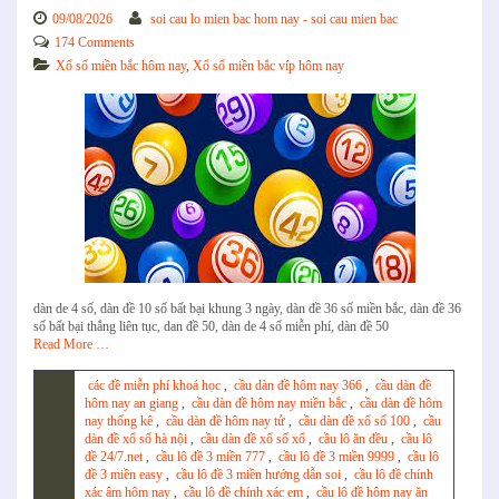
09/08/2026
soi cau lo mien bac hom nay - soi cau mien bac
174 Comments
Xổ số miền bắc hôm nay
,
Xổ số miền bắc víp hôm nay
dàn de 4 số, dàn đề 10 số bất bại khung 3 ngày, dàn đề 36 số miền bắc, dàn đề 36
số bất bại thắng liên tục, dan đề 50, dàn de 4 số miễn phí, dàn đề 50
Read More …
các đề miễn phí khoá học
,
cầu dàn đề hôm nay 366
,
cầu dàn đề
hôm nay an giang
,
cầu dàn đề hôm nay miền bắc
,
cầu dàn đề hôm
nay thống kê
,
cầu dàn đề hôm nay tử
,
cầu dàn đề xổ số 100
,
cầu
dàn đề xổ số hà nội
,
cầu dàn đề xổ số xổ
,
cầu lô ăn đều
,
cầu lô
đề 24/7.net
,
cầu lô đề 3 miền 777
,
cầu lô đề 3 miền 9999
,
cầu lô
đề 3 miền easy
,
cầu lô đề 3 miền hướng dẫn soi
,
cầu lô đề chính
xác âm hôm nay
,
cầu lô đề chính xác em
,
cầu lô đề hôm nay ăn