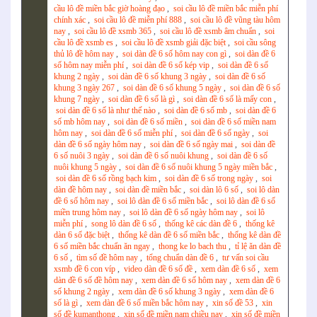
cầu lô đề miền bắc giờ hoàng đạo
,
soi cầu lô đề miền bắc miễn phí
chính xác
,
soi cầu lô đề miễn phí 888
,
soi cầu lô đề vũng tàu hôm
nay
,
soi cầu lô đề xsmb 365
,
soi cầu lô đề xsmb âm chuẩn
,
soi
cầu lô đề xsmb es
,
soi cầu lô đề xsmb giải đặc biệt
,
soi cầu sông
thủ lô đề hôm nay
,
soi dàn đề 6 số hôm nay con gì
,
soi dàn đề 6
số hôm nay miễn phí
,
soi dàn đề 6 số kép vip
,
soi dàn đề 6 số
khung 2 ngày
,
soi dàn đề 6 số khung 3 ngày
,
soi dàn đề 6 số
khung 3 ngày 267
,
soi dàn đề 6 số khung 5 ngày
,
soi dàn đề 6 số
khung 7 ngày
,
soi dàn đề 6 số là gì
,
soi dàn đề 6 số là mấy con
,
soi dàn đề 6 số là như thế nào
,
soi dàn đề 6 số mb
,
soi dàn đề 6
số mb hôm nay
,
soi dàn đề 6 số miền
,
soi dàn đề 6 số miền nam
hôm nay
,
soi dàn đề 6 số miễn phí
,
soi dàn đề 6 số ngày
,
soi
dàn đề 6 số ngày hôm nay
,
soi dàn đề 6 số ngày mai
,
soi dàn đề
6 số nuôi 3 ngày
,
soi dàn đề 6 số nuôi khung
,
soi dàn đề 6 số
nuôi khung 5 ngày
,
soi dàn đề 6 số nuôi khung 5 ngày miền bắc
,
soi dàn đề 6 số rồng bạch kim
,
soi dàn đề 6 số trong ngày
,
soi
dàn đề hôm nay
,
soi dàn đề miền bắc
,
soi dàn lô 6 số
,
soi lô dàn
đề 6 số hôm nay
,
soi lô dàn đề 6 số miền bắc
,
soi lô dàn đề 6 số
miền trung hôm nay
,
soi lô dàn đề 6 số ngày hôm nay
,
soi lô
miễn phí
,
song lô dàn đề 6 số
,
thống kê các dàn đề 6
,
thống kê
dàn 6 số đặc biệt
,
thống kê dàn đề 6 số miền bắc
,
thống kê dàn đề
6 số miền bắc chuẩn ăn ngay
,
thong ke lo bach thu
,
tỉ lệ ăn dàn đề
6 số
,
tìm số đề hôm nay
,
tổng chuẩn dàn đề 6
,
tư vấn soi cầu
xsmb đề 6 con víp
,
video dàn đề 6 số đề
,
xem dàn đề 6 số
,
xem
dàn đề 6 số đề hôm nay
,
xem dàn đề 6 số hôm nay
,
xem dàn đề 6
số khung 2 ngày
,
xem dàn đề 6 số khung 3 ngày
,
xem dàn đề 6
số là gì
,
xem dàn đề 6 số miền bắc hôm nay
,
xin số đề 53
,
xin
số đề kumanthong
,
xin số đề miền nam chiều nay
,
xin số đề miền