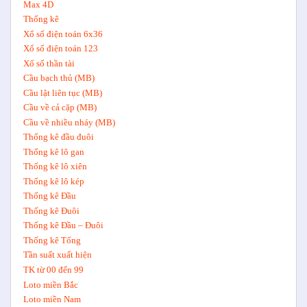
Max 4D
Thống kê
Xổ số điện toán 6x36
Xổ số điện toán 123
Xổ số thần tài
Cầu bạch thủ (MB)
Cầu lật liên tục (MB)
Cầu về cả cặp (MB)
Cầu về nhiều nháy (MB)
Thống kê đầu đuôi
Thống kê lô gan
Thống kê lô xiên
Thống kê lô kép
Thống kê Đầu
Thống kê Đuôi
Thống kê Đầu – Đuôi
Thống kê Tổng
Tần suất xuất hiện
TK từ 00 đến 99
Loto miền Bắc
Loto miền Nam