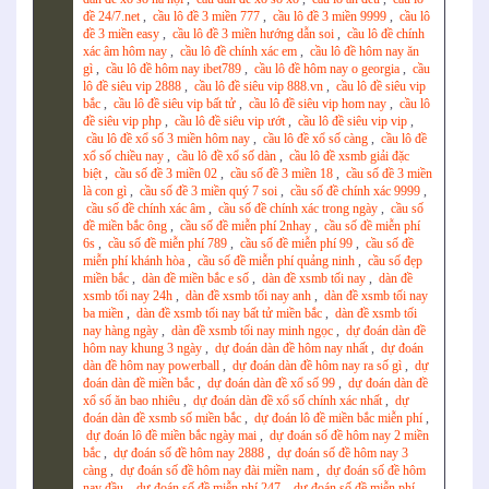
đề 24/7.net
,
cầu lô đề 3 miền 777
,
cầu lô đề 3 miền 9999
,
cầu lô
đề 3 miền easy
,
cầu lô đề 3 miền hướng dẫn soi
,
cầu lô đề chính
xác âm hôm nay
,
cầu lô đề chính xác em
,
cầu lô đề hôm nay ăn
gì
,
cầu lô đề hôm nay ibet789
,
cầu lô đề hôm nay o georgia
,
cầu
lô đề siêu vip 2888
,
cầu lô đề siêu vip 888.vn
,
cầu lô đề siêu vip
bắc
,
cầu lô đề siêu vip bất tử
,
cầu lô đề siêu vip hom nay
,
cầu lô
đề siêu vip php
,
cầu lô đề siêu vip ướt
,
cầu lô đề siêu vip vip
,
cầu lô đề xổ số 3 miền hôm nay
,
cầu lô đề xổ số càng
,
cầu lô đề
xổ số chiều nay
,
cầu lô đề xổ số dàn
,
cầu lô đề xsmb giải đặc
biệt
,
cầu số đề 3 miền 02
,
cầu số đề 3 miền 18
,
cầu số đề 3 miền
là con gì
,
cầu số đề 3 miền quý 7 soi
,
cầu số đề chính xác 9999
,
cầu số đề chính xác âm
,
cầu số đề chính xác trong ngày
,
cầu số
đề miền bắc ông
,
cầu số đề miễn phí 2nhay
,
cầu số đề miễn phí
6s
,
cầu số đề miễn phí 789
,
cầu số đề miễn phí 99
,
cầu số đề
miễn phí khánh hòa
,
cầu số đề miễn phí quảng ninh
,
cầu số đẹp
miền bắc
,
dàn đề miền bắc e số
,
dàn đề xsmb tối nay
,
dàn đề
xsmb tối nay 24h
,
dàn đề xsmb tối nay anh
,
dàn đề xsmb tối nay
ba miền
,
dàn đề xsmb tối nay bất tử miền bắc
,
dàn đề xsmb tối
nay hàng ngày
,
dàn đề xsmb tối nay minh ngọc
,
dự đoán dàn đề
hôm nay khung 3 ngày
,
dự đoán dàn đề hôm nay nhất
,
dự đoán
dàn đề hôm nay powerball
,
dự đoán dàn đề hôm nay ra số gì
,
dự
đoán dàn đề miền bắc
,
dự đoán dàn đề xổ số 99
,
dự đoán dàn đề
xổ số ăn bao nhiêu
,
dự đoán dàn đề xổ số chính xác nhất
,
dự
đoán dàn đề xsmb số miền bắc
,
dự đoán lô đề miền bắc miễn phí
,
dự đoán lô đề miền bắc ngày mai
,
dự đoán số đề hôm nay 2 miền
bắc
,
dự đoán số đề hôm nay 2888
,
dự đoán số đề hôm nay 3
càng
,
dự đoán số đề hôm nay đài miền nam
,
dự đoán số đề hôm
nay đầu
,
dự đoán số đề miễn phí 247
,
dự đoán số đề miễn phí