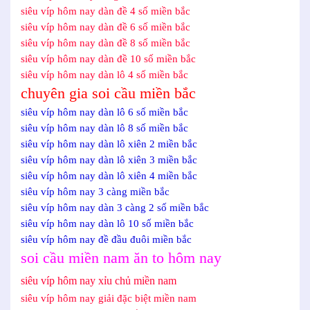
siêu víp hôm nay dàn đề 4 số miền bắc
siêu víp hôm nay dàn đề 6 số miền bắc
siêu víp hôm nay dàn đề 8 số miền bắc
siêu víp hôm nay dàn đề 10 số miền bắc
siêu víp hôm nay dàn lô 4 số miền bắc
chuyên gia soi cầu miền bắc
siêu víp hôm nay dàn lô 6 số miền bắc
siêu víp hôm nay dàn lô 8 số miền bắc
siêu víp hôm nay dàn lô xiên 2 miền bắc
siêu víp hôm nay dàn lô xiên 3 miền bắc
siêu víp hôm nay dàn lô xiên 4 miền bắc
siêu víp hôm nay 3 càng miền bắc
siêu víp hôm nay dàn 3 càng 2 số miền bắc
siêu víp hôm nay dàn lô 10 số miền bắc
siêu víp hôm nay đề đầu đuôi miền bắc
soi cầu miền nam ăn to hôm nay
siêu víp hôm nay xỉu chủ miền nam
siêu víp hôm nay giải đặc biệt miền nam