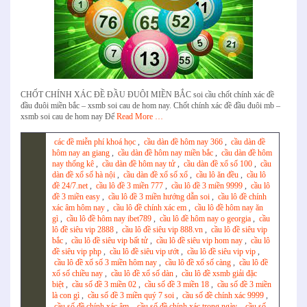
CHỐT CHÍNH XÁC ĐỀ ĐẦU ĐUÔI MIỀN BẮC soi cầu chốt chính xác đề
đầu đuôi miền bắc – xsmb soi cau de hom nay. Chốt chính xác đề đầu đuôi mb –
xsmb soi cau de hom nay Để
Read More …
các đề miễn phí khoá học
,
cầu dàn đề hôm nay 366
,
cầu dàn đề
hôm nay an giang
,
cầu dàn đề hôm nay miền bắc
,
cầu dàn đề hôm
nay thống kê
,
cầu dàn đề hôm nay tử
,
cầu dàn đề xổ số 100
,
cầu
dàn đề xổ số hà nội
,
cầu dàn đề xổ số xổ
,
cầu lô ăn đều
,
cầu lô
đề 24/7.net
,
cầu lô đề 3 miền 777
,
cầu lô đề 3 miền 9999
,
cầu lô
đề 3 miền easy
,
cầu lô đề 3 miền hướng dẫn soi
,
cầu lô đề chính
xác âm hôm nay
,
cầu lô đề chính xác em
,
cầu lô đề hôm nay ăn
gì
,
cầu lô đề hôm nay ibet789
,
cầu lô đề hôm nay o georgia
,
cầu
lô đề siêu vip 2888
,
cầu lô đề siêu vip 888.vn
,
cầu lô đề siêu vip
bắc
,
cầu lô đề siêu vip bất tử
,
cầu lô đề siêu vip hom nay
,
cầu lô
đề siêu vip php
,
cầu lô đề siêu vip ướt
,
cầu lô đề siêu vip vip
,
cầu lô đề xổ số 3 miền hôm nay
,
cầu lô đề xổ số càng
,
cầu lô đề
xổ số chiều nay
,
cầu lô đề xổ số dàn
,
cầu lô đề xsmb giải đặc
biệt
,
cầu số đề 3 miền 02
,
cầu số đề 3 miền 18
,
cầu số đề 3 miền
là con gì
,
cầu số đề 3 miền quý 7 soi
,
cầu số đề chính xác 9999
,
cầu số đề chính xác âm
,
cầu số đề chính xác trong ngày
,
cầu số