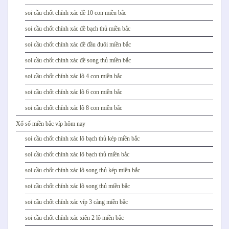
soi cầu chốt chính xác đề 10 con miền bắc
soi cầu chốt chính xác đề bạch thủ miền bắc
soi cầu chốt chính xác đề đầu đuôi miền bắc
soi cầu chốt chính xác đề song thủ miền bắc
soi cầu chốt chính xác lô 4 con miền bắc
soi cầu chốt chính xác lô 6 con miền bắc
soi cầu chốt chính xác lô 8 con miền bắc
Xổ số miền bắc víp hôm nay
soi cầu chốt chính xác lô bạch thủ kép miền bắc
soi cầu chốt chính xác lô bạch thủ miền bắc
soi cầu chốt chính xác lô song thủ kép miền bắc
soi cầu chốt chính xác lô song thủ miền bắc
soi cầu chốt chính xác víp 3 càng miền bắc
soi cầu chốt chính xác xiên 2 lô miền bắc