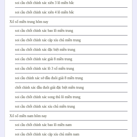
soi cầu chốt chính xác xiên 3 lô miền bắc
soi cầu chốt chính xác xiên 4 lô miền bắc
Xổ số miền trung hôm nay
soi cầu chốt chính xác bao lô miền trung
soi cầu chốt chính xác cặp xíu chủ miền trung
soi cầu chốt chính xác đặc biệt miền trung
soi cầu chốt chính xác giải 8 miền trung
soi cầu chốt chính xác lô 3 số miền trung
soi cầu chính xác sớ đầu đuôi giải 8 miền trung
chốt chính xác đầu đuôi giải đặc biệt miền trung
soi cầu chốt chính xác song thủ lô miền trung
soi cầu chốt chính xác xíu chủ miền trung
Xổ số miền nam hôm nay
soi cầu chốt chính xác bao lô miền nam
soi cầu chốt chính xác cặp xíu chủ miền nam