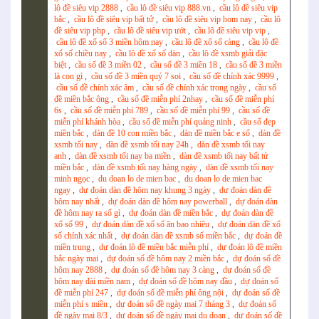
lô đề siêu vip 2888
,
cầu lô đề siêu vip 888.vn
,
cầu lô đề siêu vip
bắc
,
cầu lô đề siêu vip bất tử
,
cầu lô đề siêu vip hom nay
,
cầu lô
đề siêu vip php
,
cầu lô đề siêu vip ướt
,
cầu lô đề siêu vip vip
,
cầu lô đề xổ số 3 miền hôm nay
,
cầu lô đề xổ số càng
,
cầu lô đề
xổ số chiều nay
,
cầu lô đề xổ số dàn
,
cầu lô đề xsmb giải đặc
biệt
,
cầu số đề 3 miền 02
,
cầu số đề 3 miền 18
,
cầu số đề 3 miền
là con gì
,
cầu số đề 3 miền quý 7 soi
,
cầu số đề chính xác 9999
,
cầu số đề chính xác âm
,
cầu số đề chính xác trong ngày
,
cầu số
đề miền bắc ông
,
cầu số đề miễn phí 2nhay
,
cầu số đề miễn phí
6s
,
cầu số đề miễn phí 789
,
cầu số đề miễn phí 99
,
cầu số đề
miễn phí khánh hòa
,
cầu số đề miễn phí quảng ninh
,
cầu số đẹp
miền bắc
,
dàn đề 10 con miền bắc
,
dàn đề miền bắc e số
,
dàn đề
xsmb tối nay
,
dàn đề xsmb tối nay 24h
,
dàn đề xsmb tối nay
anh
,
dàn đề xsmb tối nay ba miền
,
dàn đề xsmb tối nay bất tử
miền bắc
,
dàn đề xsmb tối nay hàng ngày
,
dàn đề xsmb tối nay
minh ngọc
,
du doan lo de mien bac
,
du doan lo de mien bac
ngay
,
dự đoán dàn đề hôm nay khung 3 ngày
,
dự đoán dàn đề
hôm nay nhất
,
dự đoán dàn đề hôm nay powerball
,
dự đoán dàn
đề hôm nay ra số gì
,
dự đoán dàn đề miền bắc
,
dự đoán dàn đề
xổ số 99
,
dự đoán dàn đề xổ số ăn bao nhiêu
,
dự đoán dàn đề xổ
số chính xác nhất
,
dự đoán dàn đề xsmb số miền bắc
,
dự đoán đề
miền trung
,
dự đoán lô đề miền bắc miễn phí
,
dự đoán lô đề miền
bắc ngày mai
,
dự đoán số đề hôm nay 2 miền bắc
,
dự đoán số đề
hôm nay 2888
,
dự đoán số đề hôm nay 3 càng
,
dự đoán số đề
hôm nay đài miền nam
,
dự đoán số đề hôm nay đầu
,
dự đoán số
đề miễn phí 247
,
dự đoán số đề miễn phí ông nội
,
dự đoán số đề
miễn phí s miền
,
dự đoán số đề ngày mai 7 tháng 3
,
dự đoán số
đề ngày mai 8/3
,
dự đoán số đề ngày mai du doan
,
dự đoán số đề