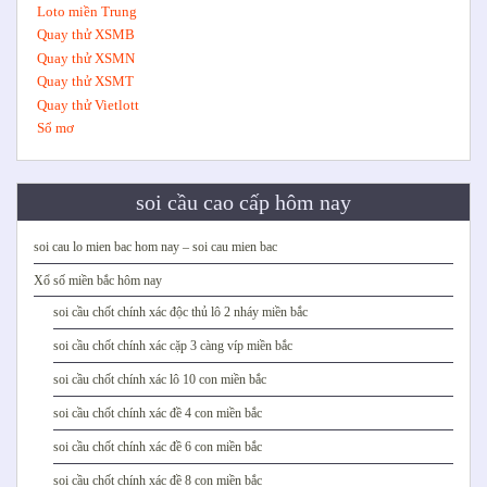
Loto miền Trung
Quay thử XSMB
Quay thử XSMN
Quay thử XSMT
Quay thử Vietlott
Sổ mơ
soi cầu cao cấp hôm nay
soi cau lo mien bac hom nay – soi cau mien bac
Xổ số miền bắc hôm nay
soi cầu chốt chính xác độc thủ lô 2 nháy miền bắc
soi cầu chốt chính xác cặp 3 càng víp miền bắc
soi cầu chốt chính xác lô 10 con miền bắc
soi cầu chốt chính xác đề 4 con miền bắc
soi cầu chốt chính xác đề 6 con miền bắc
soi cầu chốt chính xác đề 8 con miền bắc