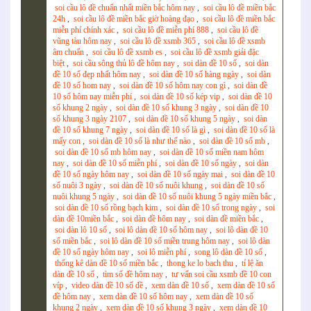
soi cầu lô đề chuẩn nhất miền bắc hôm nay
,
soi cầu lô đề miền bắc
24h
,
soi cầu lô đề miền bắc giờ hoàng đạo
,
soi cầu lô đề miền bắc
miễn phí chính xác
,
soi cầu lô đề miễn phí 888
,
soi cầu lô đề
vũng tàu hôm nay
,
soi cầu lô đề xsmb 365
,
soi cầu lô đề xsmb
âm chuẩn
,
soi cầu lô đề xsmb es
,
soi cầu lô đề xsmb giải đặc
biệt
,
soi cầu sông thủ lô đề hôm nay
,
soi dàn đề 10 số
,
soi dàn
đề 10 số đẹp nhất hôm nay
,
soi dàn đề 10 số hàng ngày
,
soi dàn
đề 10 số hom nay
,
soi dàn đề 10 số hôm nay con gì
,
soi dàn đề
10 số hôm nay miễn phí
,
soi dàn đề 10 số kép vip
,
soi dàn đề 10
số khung 2 ngày
,
soi dàn đề 10 số khung 3 ngày
,
soi dàn đề 10
số khung 3 ngày 2107
,
soi dàn đề 10 số khung 5 ngày
,
soi dàn
đề 10 số khung 7 ngày
,
soi dàn đề 10 số là gì
,
soi dàn đề 10 số là
mấy con
,
soi dàn đề 10 số là như thế nào
,
soi dàn đề 10 số mb
,
soi dàn đề 10 số mb hôm nay
,
soi dàn đề 10 số miền nam hôm
nay
,
soi dàn đề 10 số miễn phí
,
soi dàn đề 10 số ngày
,
soi dàn
đề 10 số ngày hôm nay
,
soi dàn đề 10 số ngày mai
,
soi dàn đề 10
số nuôi 3 ngày
,
soi dàn đề 10 số nuôi khung
,
soi dàn đề 10 số
nuôi khung 5 ngày
,
soi dàn đề 10 số nuôi khung 5 ngày miền bắc
,
soi dàn đề 10 số rồng bạch kim
,
soi dàn đề 10 số trong ngày
,
soi
dàn đề 10miền bắc
,
soi dàn đề hôm nay
,
soi dàn đề miền bắc
,
soi dàn lô 10 số
,
soi lô dàn đề 10 số hôm nay
,
soi lô dàn đề 10
số miền bắc
,
soi lô dàn đề 10 số miền trung hôm nay
,
soi lô dàn
đề 10 số ngày hôm nay
,
soi lô miễn phí
,
song lô dàn đề 10 số
,
thống kê dàn đề 10 số miền bắc
,
thong ke lo bach thu
,
tỉ lệ ăn
dàn đề 10 số
,
tìm số đề hôm nay
,
tư vấn soi cầu xsmb đề 10 con
víp
,
video dàn đề 10 số đề
,
xem dàn đề 10 số
,
xem dàn đề 10 số
đề hôm nay
,
xem dàn đề 10 số hôm nay
,
xem dàn đề 10 số
khung 2 ngày
,
xem dàn đề 10 số khung 3 ngày
,
xem dàn đề 10