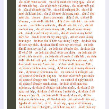
cầu số đề chính xác âm
,
cầu số đề chính xác trong ngày
,
cầu số
đề miền bắc ông
,
cầu số đề miễn phí 2nhay
,
cầu số đề miễn phí
6s
,
cầu số đề miễn phí 789
,
cầu số đề miễn phí 99
,
cầu số đề
miễn phí khánh hòa
,
cầu số đề miễn phí quảng ninh
,
cầu số đẹp
miền bắc
,
chot so
,
chot so dep xsmb
,
chốt số đề
,
chốt số đề
hôm nay
,
chốt số đề miền bắc
,
chốt số đẹp miền bắc
,
dan de 6
con mb
,
dàn đề 6 con miền bắc
,
dàn đề miền bắc e số
,
dàn đề
xsmb tối nay
,
dàn đề xsmb tối nay 24h
,
dàn đề xsmb tối nay
anh
,
dàn đề xsmb tối nay ba miền
,
dàn đề xsmb tối nay bất tử
miền bắc
,
dàn đề xsmb tối nay hàng ngày
,
dàn đề xsmb tối nay
minh ngọc
,
dự đoán dàn đề hôm nay khung 3 ngày
,
dự đoán dàn
đề hôm nay nhất
,
dự đoán dàn đề hôm nay powerball
,
dự đoán
dàn đề hôm nay ra số gì
,
dự đoán dàn đề miền bắc
,
dự đoán dàn
đề xổ số 99
,
dự đoán dàn đề xổ số ăn bao nhiêu
,
dự đoán dàn đề
xổ số chính xác nhất
,
dự đoán dàn đề xsmb số miền bắc
,
dự đoán
lô đề miền bắc miễn phí
,
dự đoán lô đề miền bắc ngày mai
,
dự
đoán số đề hôm nay 2 miền bắc
,
dự đoán số đề hôm nay 2888
,
dự đoán số đề hôm nay 3 càng
,
dự đoán số đề hôm nay đài miền
nam
,
dự đoán số đề hôm nay đầu
,
dự đoán số đề miễn phí 247
,
dự đoán số đề miễn phí ông nội
,
dự đoán số đề miễn phí s miền
,
dự đoán số đề ngày mai 7 tháng 3
,
dự đoán số đề ngày mai 8/3
,
dự đoán số đề ngày mai du doan
,
dự đoán số đề ngày mai
indonesia
,
dự đoán số đề ngày mai là bao nhiêu
,
dự đoán số đề
ngày mai tháp
,
dự đoán số đề tối nay 3 miền bắc
,
dự đoán số đề
tối nay a trúng rồi
,
dự đoán số đề tối nay dự đoán xổ
,
đề đầu
đuôi phú yên hôm nay
,
đề đầu đuôi ướp
,
kết quả số đề hôm nay
,
lập dàn đề miền bắc
,
lô 02
,
lô siêu vip
,
quay số đề hôm nay
,
số đề hôm nay 01 tháng 05
,
số đề hôm nay 4/11
,
số đề hôm nay