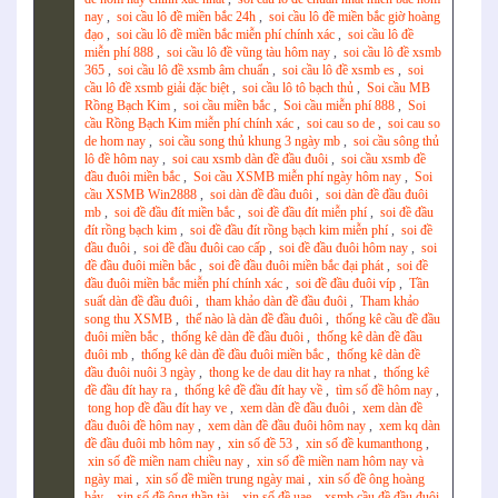
nay
,
soi cầu lô đề miền bắc 24h
,
soi cầu lô đề miền bắc giờ hoàng
đạo
,
soi cầu lô đề miền bắc miễn phí chính xác
,
soi cầu lô đề
miễn phí 888
,
soi cầu lô đề vũng tàu hôm nay
,
soi cầu lô đề xsmb
365
,
soi cầu lô đề xsmb âm chuẩn
,
soi cầu lô đề xsmb es
,
soi
cầu lô đề xsmb giải đặc biệt
,
soi cầu lô tô bạch thủ
,
Soi cầu MB
Rồng Bạch Kim
,
soi cầu miền bắc
,
Soi cầu miễn phí 888
,
Soi
cầu Rồng Bạch Kim miễn phí chính xác
,
soi cau so de
,
soi cau so
de hom nay
,
soi cầu song thủ khung 3 ngày mb
,
soi cầu sông thủ
lô đề hôm nay
,
soi cau xsmb dàn đề đầu đuôi
,
soi cầu xsmb đề
đầu đuôi miền bắc
,
Soi cầu XSMB miễn phí ngày hôm nay
,
Soi
cầu XSMB Win2888
,
soi dàn đề đầu đuôi
,
soi dàn đề đầu đuôi
mb
,
soi đề đầu đít miền bắc
,
soi đề đầu đít miễn phí
,
soi đề đầu
đít rồng bạch kim
,
soi đề đầu đít rồng bạch kim miễn phí
,
soi đề
đầu đuôi
,
soi đề đầu đuôi cao cấp
,
soi đề đầu đuôi hôm nay
,
soi
đề đầu đuôi miền bắc
,
soi đề đầu đuôi miền bắc đại phát
,
soi đề
đầu đuôi miền bắc miễn phí chính xác
,
soi đề đầu đuôi víp
,
Tần
suất dàn đề đầu đuôi
,
tham khảo dàn đề đầu đuôi
,
Tham khảo
song thu XSMB
,
thế nào là dàn đề đầu đuôi
,
thống kê cầu đề đầu
đuôi miền bắc
,
thống kê dàn đề đầu đuôi
,
thống kê dàn đề đầu
đuôi mb
,
thống kê dàn đề đầu đuôi miền bắc
,
thống kê dàn đề
đầu đuôi nuôi 3 ngày
,
thong ke de dau dit hay ra nhat
,
thống kê
đề đầu đít hay ra
,
thống kê đề đầu đít hay về
,
tìm số đề hôm nay
,
tong hop đề đầu đít hay ve
,
xem dàn đề đầu đuôi
,
xem dàn đề
đầu đuôi đề hôm nay
,
xem dàn đề đầu đuôi hôm nay
,
xem kq dàn
đề đầu đuôi mb hôm nay
,
xin số đề 53
,
xin số đề kumanthong
,
xin số đề miền nam chiều nay
,
xin số đề miền nam hôm nay và
ngày mai
,
xin số đề miền trung ngày mai
,
xin số đề ông hoàng
bảy
,
xin số đề ông thần tài
,
xin số đề uae
,
xsmb cầu đề đầu đuôi