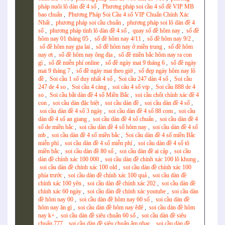
pháp nuôi lô dàn đề 4 số
,
Phương pháp soi cầu 4 số đề VIP MB
bao chuẩn
,
Phương Pháp Soi Cầu 4 số VIP Chuẩn Chính Xác
Nhất
,
phương pháp soi cầu chuẩn
,
phương pháp soi lô dàn đề 4
số
,
phương pháp tính lô dàn đề 4 số
,
quay số đề hôm nay
,
số đề
hôm nay 01 tháng 05
,
số đề hôm nay 4/11
,
số đề hôm nay 9/2
,
số đề hôm nay gia lai
,
số đề hôm nay ở miền trung
,
số đề hôm
nay ơi
,
số đề hôm nay ông địa
,
số đề miền bắc hôm nay ra con
gì
,
số đề miễn phí online
,
số đề ngày mai 9 tháng 6
,
số đề ngày
mai 9 tháng 7
,
số đề ngày mai theo giờ
,
số đẹp ngày hôm nay lô
đề
,
Soi cầu 1 số duy nhất 4 số
,
Soi cầu 247 dàn 4 số
,
Soi cầu
247 de 4 so
,
Soi cầu 4 càng
,
soi câu 4 số vip
,
Soi cầu 888 de 4
so
,
Soi cầu bắt dàn đề 4 số Miền Bắc
,
soi cầu chốt chính xác đề 4
con
,
soi cầu dàn đặc biệt
,
soi cầu dàn đề
,
soi cầu dàn đề 4 số
,
soi cầu dàn đề 4 số 3 ngày
,
soi cầu dàn đề 4 số 88 com
,
soi cầu
dàn đề 4 số an giang
,
soi cầu dàn đề 4 số chuẩn
,
soi cầu dàn đề 4
số de miền bắc
,
soi cầu dàn đề 4 số hôm nay
,
soi cầu dàn đề 4 số
mb
,
soi cầu dàn đề 4 số miền bắc
,
Soi cầu dàn đề 4 số miền Bắc
miễn phí
,
soi cầu dàn đề 4 số miễn phí
,
soi cầu dàn đề 4 số tô
miền bắc
,
soi cầu dàn đề 80 số
,
soi cầu dàn đề ai cập
,
soi cầu
dàn đề chính xác 100 000
,
soi cầu dàn đề chính xác 100 lô khung
,
soi cầu dàn đề chính xác 100 old
,
soi cầu dàn đề chính xác 100
phía trước
,
soi cầu dàn đề chính xác 100 quả
,
soi cầu dàn đề
chính xác 100 yên
,
soi cầu dàn đề chính xác 202
,
soi cầu dàn đề
chính xác 60 ngày
,
soi cầu dàn đề chính xác youtube
,
soi cầu dàn
đề hôm nay 00
,
soi cầu dàn đề hôm nay 60 số
,
soi cầu dàn đề
hôm nay ăn gì
,
soi cầu dàn đề hôm nay êđê
,
soi cầu dàn đề hôm
nay k+
,
soi cầu dàn đề siêu chuẩn 60 số
,
soi cầu dàn đề siêu
chuẩn 777
,
soi cầu dàn đề siêu chuẩn âm nhạc
,
soi cầu dàn đề