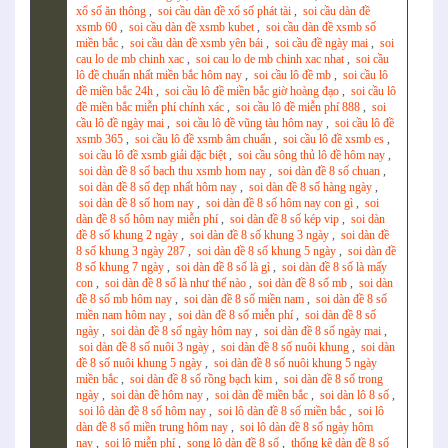
xổ số ăn thông
,
soi cầu dàn đề xổ số phát tài
,
soi cầu dàn đề
xsmb 60
,
soi cầu dàn đề xsmb kubet
,
soi cầu dàn đề xsmb số
miền bắc
,
soi cầu dàn đề xsmb yên bái
,
soi cầu đề ngày mai
,
soi
cau lo de mb chinh xac
,
soi cau lo de mb chinh xac nhat
,
soi cầu
lô đề chuẩn nhất miền bắc hôm nay
,
soi cầu lô đề mb
,
soi cầu lô
đề miền bắc 24h
,
soi cầu lô đề miền bắc giờ hoàng đạo
,
soi cầu lô
đề miền bắc miễn phí chính xác
,
soi cầu lô đề miễn phí 888
,
soi
cầu lô đề ngày mai
,
soi cầu lô đề vũng tàu hôm nay
,
soi cầu lô đề
xsmb 365
,
soi cầu lô đề xsmb âm chuẩn
,
soi cầu lô đề xsmb es
,
soi cầu lô đề xsmb giải đặc biệt
,
soi cầu sông thủ lô đề hôm nay
,
soi dàn đề 8 số bach thu xsmb hom nay
,
soi dàn đề 8 số chuan
,
soi dàn đề 8 số đẹp nhất hôm nay
,
soi dàn đề 8 số hàng ngày
,
soi dàn đề 8 số hom nay
,
soi dàn đề 8 số hôm nay con gì
,
soi
dàn đề 8 số hôm nay miễn phí
,
soi dàn đề 8 số kép vip
,
soi dàn
đề 8 số khung 2 ngày
,
soi dàn đề 8 số khung 3 ngày
,
soi dàn đề
8 số khung 3 ngày 287
,
soi dàn đề 8 số khung 5 ngày
,
soi dàn đề
8 số khung 7 ngày
,
soi dàn đề 8 số là gì
,
soi dàn đề 8 số là mấy
con
,
soi dàn đề 8 số là như thế nào
,
soi dàn đề 8 số mb
,
soi dàn
đề 8 số mb hôm nay
,
soi dàn đề 8 số miền nam
,
soi dàn đề 8 số
miền nam hôm nay
,
soi dàn đề 8 số miễn phí
,
soi dàn đề 8 số
ngày
,
soi dàn đề 8 số ngày hôm nay
,
soi dàn đề 8 số ngày mai
,
soi dàn đề 8 số nuôi 3 ngày
,
soi dàn đề 8 số nuôi khung
,
soi dàn
đề 8 số nuôi khung 5 ngày
,
soi dàn đề 8 số nuôi khung 5 ngày
miền bắc
,
soi dàn đề 8 số rồng bạch kim
,
soi dàn đề 8 số trong
ngày
,
soi dàn đề hôm nay
,
soi dàn đề miền bắc
,
soi dàn lô 8 số
,
soi lô dàn đề 8 số hôm nay
,
soi lô dàn đề 8 số miền bắc
,
soi lô
dàn đề 8 số miền trung hôm nay
,
soi lô dàn đề 8 số ngày hôm
nay
,
soi lô miễn phí
,
song lô dàn đề 8 số
,
thống kê dàn đề 8 số