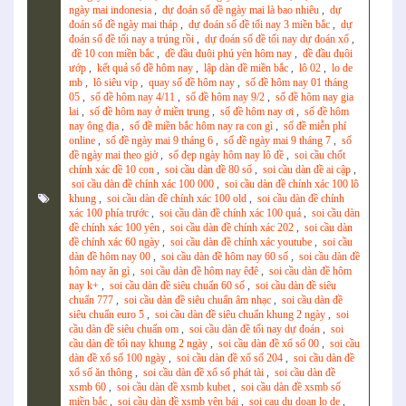
ngày mai indonesia
,
dự đoán số đề ngày mai là bao nhiêu
,
dự
đoán số đề ngày mai tháp
,
dự đoán số đề tối nay 3 miền bắc
,
dự
đoán số đề tối nay a trúng rồi
,
dự đoán số đề tối nay dự đoán xổ
,
đề 10 con miền bắc
,
đề đầu đuôi phú yên hôm nay
,
đề đầu đuôi
ướp
,
kết quả số đề hôm nay
,
lập dàn đề miền bắc
,
lô 02
,
lo de
mb
,
lô siêu vip
,
quay số đề hôm nay
,
số đề hôm nay 01 tháng
05
,
số đề hôm nay 4/11
,
số đề hôm nay 9/2
,
số đề hôm nay gia
lai
,
số đề hôm nay ở miền trung
,
số đề hôm nay ơi
,
số đề hôm
nay ông địa
,
số đề miền bắc hôm nay ra con gì
,
số đề miễn phí
online
,
số đề ngày mai 9 tháng 6
,
số đề ngày mai 9 tháng 7
,
số
đề ngày mai theo giờ
,
số đẹp ngày hôm nay lô đề
,
soi cầu chốt
chính xác đề 10 con
,
soi cầu dàn đề 80 số
,
soi cầu dàn đề ai cập
,
soi cầu dàn đề chính xác 100 000
,
soi cầu dàn đề chính xác 100 lô
khung
,
soi cầu dàn đề chính xác 100 old
,
soi cầu dàn đề chính
xác 100 phía trước
,
soi cầu dàn đề chính xác 100 quả
,
soi cầu dàn
đề chính xác 100 yên
,
soi cầu dàn đề chính xác 202
,
soi cầu dàn
đề chính xác 60 ngày
,
soi cầu dàn đề chính xác youtube
,
soi cầu
dàn đề hôm nay 00
,
soi cầu dàn đề hôm nay 60 số
,
soi cầu dàn đề
hôm nay ăn gì
,
soi cầu dàn đề hôm nay êđê
,
soi cầu dàn đề hôm
nay k+
,
soi cầu dàn đề siêu chuẩn 60 số
,
soi cầu dàn đề siêu
chuẩn 777
,
soi cầu dàn đề siêu chuẩn âm nhạc
,
soi cầu dàn đề
siêu chuẩn euro 5
,
soi cầu dàn đề siêu chuẩn khung 2 ngày
,
soi
cầu dàn đề siêu chuẩn om
,
soi cầu dàn đề tối nay dự đoán
,
soi
cầu dàn đề tối nay khung 2 ngày
,
soi cầu dàn đề xổ số 00
,
soi cầu
dàn đề xổ số 100 ngày
,
soi cầu dàn đề xổ số 204
,
soi cầu dàn đề
xổ số ăn thông
,
soi cầu dàn đề xổ số phát tài
,
soi cầu dàn đề
xsmb 60
,
soi cầu dàn đề xsmb kubet
,
soi cầu dàn đề xsmb số
miền bắc
,
soi cầu dàn đề xsmb yên bái
,
soi cau du doan lo de
,