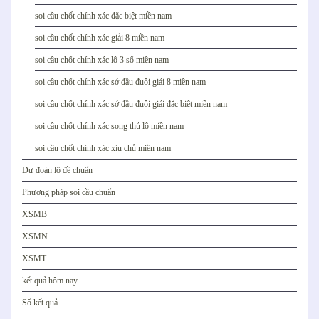
soi cầu chốt chính xác đặc biệt miền nam
soi cầu chốt chính xác giải 8 miền nam
soi cầu chốt chính xác lô 3 số miền nam
soi cầu chốt chính xác sớ đầu đuôi giải 8 miền nam
soi cầu chốt chính xác sớ đầu đuôi giải đặc biệt miền nam
soi cầu chốt chính xác song thủ lô miền nam
soi cầu chốt chính xác xíu chủ miền nam
Dự đoán lô đề chuẩn
Phương pháp soi cầu chuẩn
XSMB
XSMN
XSMT
kết quả hôm nay
Sổ kết quả