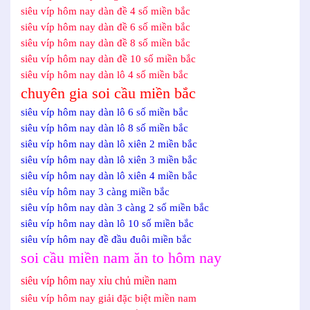
siêu víp hôm nay dàn đề 4 số miền bắc
siêu víp hôm nay dàn đề 6 số miền bắc
siêu víp hôm nay dàn đề 8 số miền bắc
siêu víp hôm nay dàn đề 10 số miền bắc
siêu víp hôm nay dàn lô 4 số miền bắc
chuyên gia soi cầu miền bắc
siêu víp hôm nay dàn lô 6 số miền bắc
siêu víp hôm nay dàn lô 8 số miền bắc
siêu víp hôm nay dàn lô xiên 2 miền bắc
siêu víp hôm nay dàn lô xiên 3 miền bắc
siêu víp hôm nay dàn lô xiên 4 miền bắc
siêu víp hôm nay 3 càng miền bắc
siêu víp hôm nay dàn 3 càng 2 số miền bắc
siêu víp hôm nay dàn lô 10 số miền bắc
siêu víp hôm nay đề đầu đuôi miền bắc
soi cầu miền nam ăn to hôm nay
siêu víp hôm nay xỉu chủ miền nam
siêu víp hôm nay giải đặc biệt miền nam