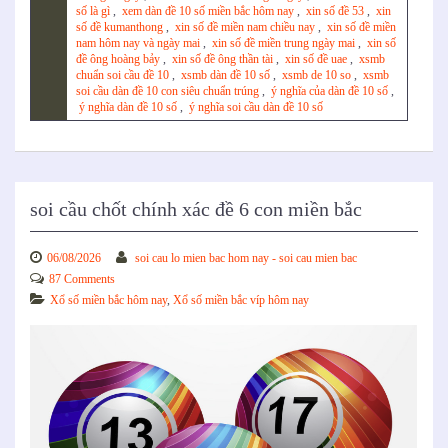
số là gì
,
xem dàn đề 10 số miền bắc hôm nay
,
xin số đề 53
,
xin
số đề kumanthong
,
xin số đề miền nam chiều nay
,
xin số đề miền
nam hôm nay và ngày mai
,
xin số đề miền trung ngày mai
,
xin số
đề ông hoàng bảy
,
xin số đề ông thần tài
,
xin số đề uae
,
xsmb
chuẩn soi cầu đề 10
,
xsmb dàn đề 10 số
,
xsmb de 10 so
,
xsmb
soi cầu dàn đề 10 con siêu chuẩn trúng
,
ý nghĩa của dàn đề 10 số
,
ý nghĩa dàn đề 10 số
,
ý nghĩa soi cầu dàn đề 10 số
soi cầu chốt chính xác đề 6 con miền bắc
06/08/2026
soi cau lo mien bac hom nay - soi cau mien bac
87 Comments
Xổ số miền bắc hôm nay
,
Xổ số miền bắc víp hôm nay