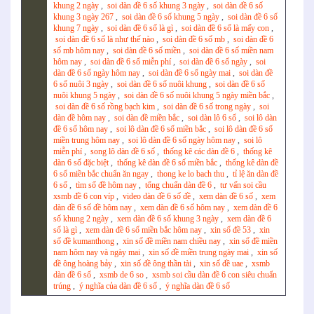
khung 2 ngày
,
soi dàn đề 6 số khung 3 ngày
,
soi dàn đề 6 số
khung 3 ngày 267
,
soi dàn đề 6 số khung 5 ngày
,
soi dàn đề 6 số
khung 7 ngày
,
soi dàn đề 6 số là gì
,
soi dàn đề 6 số là mấy con
,
soi dàn đề 6 số là như thế nào
,
soi dàn đề 6 số mb
,
soi dàn đề 6
số mb hôm nay
,
soi dàn đề 6 số miền
,
soi dàn đề 6 số miền nam
hôm nay
,
soi dàn đề 6 số miễn phí
,
soi dàn đề 6 số ngày
,
soi
dàn đề 6 số ngày hôm nay
,
soi dàn đề 6 số ngày mai
,
soi dàn đề
6 số nuôi 3 ngày
,
soi dàn đề 6 số nuôi khung
,
soi dàn đề 6 số
nuôi khung 5 ngày
,
soi dàn đề 6 số nuôi khung 5 ngày miền bắc
,
soi dàn đề 6 số rồng bạch kim
,
soi dàn đề 6 số trong ngày
,
soi
dàn đề hôm nay
,
soi dàn đề miền bắc
,
soi dàn lô 6 số
,
soi lô dàn
đề 6 số hôm nay
,
soi lô dàn đề 6 số miền bắc
,
soi lô dàn đề 6 số
miền trung hôm nay
,
soi lô dàn đề 6 số ngày hôm nay
,
soi lô
miễn phí
,
song lô dàn đề 6 số
,
thống kê các dàn đề 6
,
thống kê
dàn 6 số đặc biệt
,
thống kê dàn đề 6 số miền bắc
,
thống kê dàn đề
6 số miền bắc chuẩn ăn ngay
,
thong ke lo bach thu
,
tỉ lệ ăn dàn đề
6 số
,
tìm số đề hôm nay
,
tổng chuẩn dàn đề 6
,
tư vấn soi cầu
xsmb đề 6 con víp
,
video dàn đề 6 số đề
,
xem dàn đề 6 số
,
xem
dàn đề 6 số đề hôm nay
,
xem dàn đề 6 số hôm nay
,
xem dàn đề 6
số khung 2 ngày
,
xem dàn đề 6 số khung 3 ngày
,
xem dàn đề 6
số là gì
,
xem dàn đề 6 số miền bắc hôm nay
,
xin số đề 53
,
xin
số đề kumanthong
,
xin số đề miền nam chiều nay
,
xin số đề miền
nam hôm nay và ngày mai
,
xin số đề miền trung ngày mai
,
xin số
đề ông hoàng bảy
,
xin số đề ông thần tài
,
xin số đề uae
,
xsmb
dàn đề 6 số
,
xsmb de 6 so
,
xsmb soi cầu dàn đề 6 con siêu chuẩn
trúng
,
ý nghĩa của dàn đề 6 số
,
ý nghĩa dàn đề 6 số