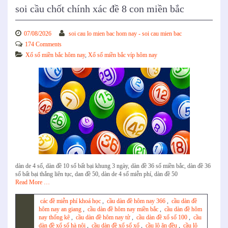
soi cầu chốt chính xác đề 8 con miền bắc
07/08/2026
soi cau lo mien bac hom nay - soi cau mien bac
174 Comments
Xổ số miền bắc hôm nay
,
Xổ số miền bắc víp hôm nay
dàn de 4 số, dàn đề 10 số bất bại khung 3 ngày, dàn đề 36 số miền bắc, dàn đề 36
số bất bại thắng liên tục, dan đề 50, dàn de 4 số miễn phí, dàn đề 50
Read More …
các đề miễn phí khoá học
,
cầu dàn đề hôm nay 366
,
cầu dàn đề
hôm nay an giang
,
cầu dàn đề hôm nay miền bắc
,
cầu dàn đề hôm
nay thống kê
,
cầu dàn đề hôm nay tử
,
cầu dàn đề xổ số 100
,
cầu
dàn đề xổ số hà nội
,
cầu dàn đề xổ số xổ
,
cầu lô ăn đều
,
cầu lô