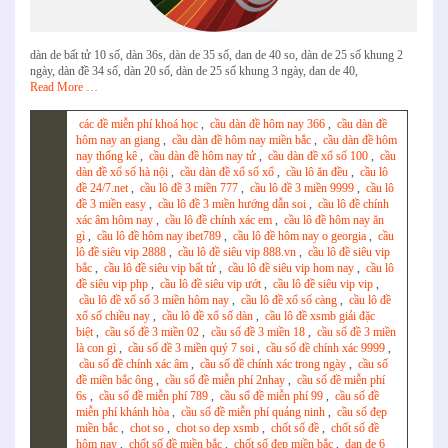
dàn de bất tử 10 số, dàn 36s, dàn de 35 số, dan de 40 so, dàn de 25 số khung 2
ngày, dàn đề 34 số, dàn 20 số, dàn de 25 số khung 3 ngày, dan de 40,
Read More …
các đề miễn phí khoá học
,
cầu dàn đề hôm nay 366
,
cầu dàn đề
hôm nay an giang
,
cầu dàn đề hôm nay miền bắc
,
cầu dàn đề hôm
nay thống kê
,
cầu dàn đề hôm nay tử
,
cầu dàn đề xổ số 100
,
cầu
dàn đề xổ số hà nội
,
cầu dàn đề xổ số xổ
,
cầu lô ăn đều
,
cầu lô
đề 24/7.net
,
cầu lô đề 3 miền 777
,
cầu lô đề 3 miền 9999
,
cầu lô
đề 3 miền easy
,
cầu lô đề 3 miền hướng dẫn soi
,
cầu lô đề chính
xác âm hôm nay
,
cầu lô đề chính xác em
,
cầu lô đề hôm nay ăn
gì
,
cầu lô đề hôm nay ibet789
,
cầu lô đề hôm nay o georgia
,
cầu
lô đề siêu vip 2888
,
cầu lô đề siêu vip 888.vn
,
cầu lô đề siêu vip
bắc
,
cầu lô đề siêu vip bất tử
,
cầu lô đề siêu vip hom nay
,
cầu lô
đề siêu vip php
,
cầu lô đề siêu vip ướt
,
cầu lô đề siêu vip vip
,
cầu lô đề xổ số 3 miền hôm nay
,
cầu lô đề xổ số càng
,
cầu lô đề
xổ số chiều nay
,
cầu lô đề xổ số dàn
,
cầu lô đề xsmb giải đặc
biệt
,
cầu số đề 3 miền 02
,
cầu số đề 3 miền 18
,
cầu số đề 3 miền
là con gì
,
cầu số đề 3 miền quý 7 soi
,
cầu số đề chính xác 9999
,
cầu số đề chính xác âm
,
cầu số đề chính xác trong ngày
,
cầu số
đề miền bắc ông
,
cầu số đề miễn phí 2nhay
,
cầu số đề miễn phí
6s
,
cầu số đề miễn phí 789
,
cầu số đề miễn phí 99
,
cầu số đề
miễn phí khánh hòa
,
cầu số đề miễn phí quảng ninh
,
cầu số đẹp
miền bắc
,
chot so
,
chot so dep xsmb
,
chốt số đề
,
chốt số đề
hôm nay
,
chốt số đề miền bắc
,
chốt số đẹp miền bắc
,
dan de 6