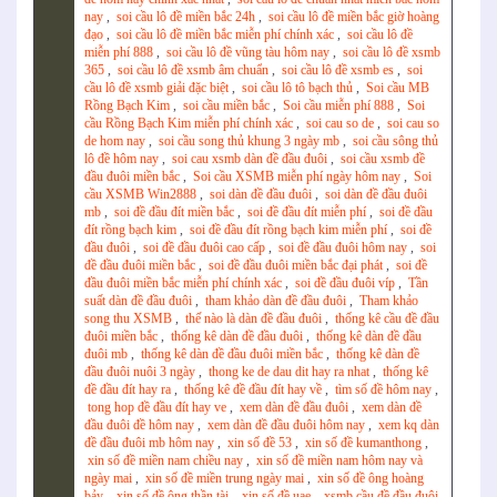
nay
,
soi cầu lô đề miền bắc 24h
,
soi cầu lô đề miền bắc giờ hoàng
đạo
,
soi cầu lô đề miền bắc miễn phí chính xác
,
soi cầu lô đề
miễn phí 888
,
soi cầu lô đề vũng tàu hôm nay
,
soi cầu lô đề xsmb
365
,
soi cầu lô đề xsmb âm chuẩn
,
soi cầu lô đề xsmb es
,
soi
cầu lô đề xsmb giải đặc biệt
,
soi cầu lô tô bạch thủ
,
Soi cầu MB
Rồng Bạch Kim
,
soi cầu miền bắc
,
Soi cầu miễn phí 888
,
Soi
cầu Rồng Bạch Kim miễn phí chính xác
,
soi cau so de
,
soi cau so
de hom nay
,
soi cầu song thủ khung 3 ngày mb
,
soi cầu sông thủ
lô đề hôm nay
,
soi cau xsmb dàn đề đầu đuôi
,
soi cầu xsmb đề
đầu đuôi miền bắc
,
Soi cầu XSMB miễn phí ngày hôm nay
,
Soi
cầu XSMB Win2888
,
soi dàn đề đầu đuôi
,
soi dàn đề đầu đuôi
mb
,
soi đề đầu đít miền bắc
,
soi đề đầu đít miễn phí
,
soi đề đầu
đít rồng bạch kim
,
soi đề đầu đít rồng bạch kim miễn phí
,
soi đề
đầu đuôi
,
soi đề đầu đuôi cao cấp
,
soi đề đầu đuôi hôm nay
,
soi
đề đầu đuôi miền bắc
,
soi đề đầu đuôi miền bắc đại phát
,
soi đề
đầu đuôi miền bắc miễn phí chính xác
,
soi đề đầu đuôi víp
,
Tần
suất dàn đề đầu đuôi
,
tham khảo dàn đề đầu đuôi
,
Tham khảo
song thu XSMB
,
thế nào là dàn đề đầu đuôi
,
thống kê cầu đề đầu
đuôi miền bắc
,
thống kê dàn đề đầu đuôi
,
thống kê dàn đề đầu
đuôi mb
,
thống kê dàn đề đầu đuôi miền bắc
,
thống kê dàn đề
đầu đuôi nuôi 3 ngày
,
thong ke de dau dit hay ra nhat
,
thống kê
đề đầu đít hay ra
,
thống kê đề đầu đít hay về
,
tìm số đề hôm nay
,
tong hop đề đầu đít hay ve
,
xem dàn đề đầu đuôi
,
xem dàn đề
đầu đuôi đề hôm nay
,
xem dàn đề đầu đuôi hôm nay
,
xem kq dàn
đề đầu đuôi mb hôm nay
,
xin số đề 53
,
xin số đề kumanthong
,
xin số đề miền nam chiều nay
,
xin số đề miền nam hôm nay và
ngày mai
,
xin số đề miền trung ngày mai
,
xin số đề ông hoàng
bảy
,
xin số đề ông thần tài
,
xin số đề uae
,
xsmb cầu đề đầu đuôi