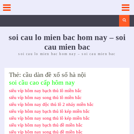
Skip
to
content
Search
soi cau lo mien bac hom nay – soi
cau mien bac
soi cau lo mien bac hom nay – soi cau mien bac
Thẻ:
cầu dàn đề xổ số hà nội
soi cầu cao cấp hôm nay
siêu víp hôm nay bạch thủ lô miền bắc
siêu víp hôm nay song thủ lô miền bắc
siêu víp hôm nay độc thủ lô 2 nháy miền bắc
siêu víp hôm nay bạch thủ lô kép miền bắc
siêu víp hôm nay song thủ lô kép miền bắc
siêu víp hôm nay bạch thủ đề miền bắc
siêu víp hôm nay song thủ đề miền bắc