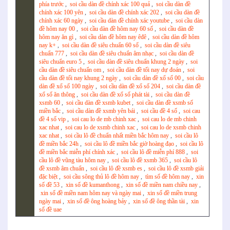
phía trước
,
soi cầu dàn đề chính xác 100 quả
,
soi cầu dàn đề
chính xác 100 yên
,
soi cầu dàn đề chính xác 202
,
soi cầu dàn đề
chính xác 60 ngày
,
soi cầu dàn đề chính xác youtube
,
soi cầu dàn
đề hôm nay 00
,
soi cầu dàn đề hôm nay 60 số
,
soi cầu dàn đề
hôm nay ăn gì
,
soi cầu dàn đề hôm nay êđê
,
soi cầu dàn đề hôm
nay k+
,
soi cầu dàn đề siêu chuẩn 60 số
,
soi cầu dàn đề siêu
chuẩn 777
,
soi cầu dàn đề siêu chuẩn âm nhạc
,
soi cầu dàn đề
siêu chuẩn euro 5
,
soi cầu dàn đề siêu chuẩn khung 2 ngày
,
soi
cầu dàn đề siêu chuẩn om
,
soi cầu dàn đề tối nay dự đoán
,
soi
cầu dàn đề tối nay khung 2 ngày
,
soi cầu dàn đề xổ số 00
,
soi cầu
dàn đề xổ số 100 ngày
,
soi cầu dàn đề xổ số 204
,
soi cầu dàn đề
xổ số ăn thông
,
soi cầu dàn đề xổ số phát tài
,
soi cầu dàn đề
xsmb 60
,
soi cầu dàn đề xsmb kubet
,
soi cầu dàn đề xsmb số
miền bắc
,
soi cầu dàn đề xsmb yên bái
,
soi cầu đề 4 số
,
soi cau
đề 4 số vip
,
soi cau lo de mb chinh xac
,
soi cau lo de mb chinh
xac nhat
,
soi cau lo de xsmb chinh xac
,
soi cau lo de xsmb chinh
xac nhat
,
soi cầu lô đề chuẩn nhất miền bắc hôm nay
,
soi cầu lô
đề miền bắc 24h
,
soi cầu lô đề miền bắc giờ hoàng đạo
,
soi cầu lô
đề miền bắc miễn phí chính xác
,
soi cầu lô đề miễn phí 888
,
soi
cầu lô đề vũng tàu hôm nay
,
soi cầu lô đề xsmb 365
,
soi cầu lô
đề xsmb âm chuẩn
,
soi cầu lô đề xsmb es
,
soi cầu lô đề xsmb giải
đặc biệt
,
soi cầu sông thủ lô đề hôm nay
,
tìm số đề hôm nay
,
xin
số đề 53
,
xin số đề kumanthong
,
xin số đề miền nam chiều nay
,
xin số đề miền nam hôm nay và ngày mai
,
xin số đề miền trung
ngày mai
,
xin số đề ông hoàng bảy
,
xin số đề ông thần tài
,
xin
số đề uae