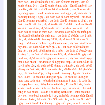
miền bắc
,
dàn đề miền bắc e số
,
dàn đề xsmb tối nay
,
dàn đề
xsmb tối nay 24h
,
dàn đề xsmb tối nay anh
,
dàn đề xsmb tối nay
ba miền
,
dàn đề xsmb tối nay bất tử miền bắc
,
dàn đề xsmb tối
nay hàng ngày
,
dàn đề xsmb tối nay minh ngọc
,
dự đoán dàn đề
hôm nay khung 3 ngày
,
dự đoán dàn đề hôm nay nhất
,
dự đoán
dàn đề hôm nay powerball
,
dự đoán dàn đề hôm nay ra số gì
,
dự
đoán dàn đề miền bắc
,
dự đoán dàn đề xổ số 99
,
dự đoán dàn đề
xổ số ăn bao nhiêu
,
dự đoán dàn đề xổ số chính xác nhất
,
dự
đoán dàn đề xsmb số miền bắc
,
dự đoán lô đề miền bắc miễn phí
,
dự đoán lô đề miền bắc ngày mai
,
dự đoán số đề hôm nay 2 miền
bắc
,
dự đoán số đề hôm nay 2888
,
dự đoán số đề hôm nay 3
càng
,
dự đoán số đề hôm nay đài miền nam
,
dự đoán số đề hôm
nay đầu
,
dự đoán số đề miễn phí 247
,
dự đoán số đề miễn phí
ông nội
,
dự đoán số đề miễn phí s miền
,
dự đoán số đề ngày mai
7 tháng 3
,
dự đoán số đề ngày mai 8/3
,
dự đoán số đề ngày mai
du doan
,
dự đoán số đề ngày mai indonesia
,
dự đoán số đề ngày
mai là bao nhiêu
,
dự đoán số đề ngày mai tháp
,
dự đoán số đề tối
nay 3 miền bắc
,
dự đoán số đề tối nay a trúng rồi
,
dự đoán số đề
tối nay dự đoán xổ
,
đề 4 con miền bắc
,
đề đầu đuôi phú yên hôm
nay
,
đề đầu đuôi ướp
,
kết quả số đề hôm nay
,
lập dàn đề miền
bắc
,
lô 02
,
lo bach thu khung ba ngay
,
lo bach thu khung ba
ngay rong bach kim
,
lo bach thu khung max 3 ngay
,
lo bach thu
mb ngay hom nay
,
lô bạch thủ miền bắc
,
lô dàn đề 4 số
,
lo de
xsmb
,
lo de xsmb chinh xac nhat hom nay
,
lô siêu vip
,
Lô tô 4
càng ăn bao nhiêu
,
loto de 4 so Rồng Bạch Kim
,
lotto bach thu
de 4 so
,
lotto bach thu mb de 4 so
,
miền bắc hôm nay chốt đàn đề
4 số cực chuẩn
,
Mua dàn đề 4 SỐ miền bắc
,
nuôi dàn đề 4 số 2
ngày
,
nuôi dàn đề 4 số khung 3 ngày miễn phí
,
nuoi lo bach thu