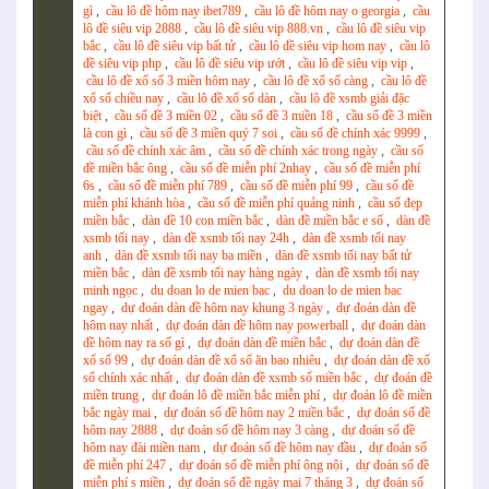
gì
,
cầu lô đề hôm nay ibet789
,
cầu lô đề hôm nay o georgia
,
cầu
lô đề siêu vip 2888
,
cầu lô đề siêu vip 888.vn
,
cầu lô đề siêu vip
bắc
,
cầu lô đề siêu vip bất tử
,
cầu lô đề siêu vip hom nay
,
cầu lô
đề siêu vip php
,
cầu lô đề siêu vip ướt
,
cầu lô đề siêu vip vip
,
cầu lô đề xổ số 3 miền hôm nay
,
cầu lô đề xổ số càng
,
cầu lô đề
xổ số chiều nay
,
cầu lô đề xổ số dàn
,
cầu lô đề xsmb giải đặc
biệt
,
cầu số đề 3 miền 02
,
cầu số đề 3 miền 18
,
cầu số đề 3 miền
là con gì
,
cầu số đề 3 miền quý 7 soi
,
cầu số đề chính xác 9999
,
cầu số đề chính xác âm
,
cầu số đề chính xác trong ngày
,
cầu số
đề miền bắc ông
,
cầu số đề miễn phí 2nhay
,
cầu số đề miễn phí
6s
,
cầu số đề miễn phí 789
,
cầu số đề miễn phí 99
,
cầu số đề
miễn phí khánh hòa
,
cầu số đề miễn phí quảng ninh
,
cầu số đẹp
miền bắc
,
dàn đề 10 con miền bắc
,
dàn đề miền bắc e số
,
dàn đề
xsmb tối nay
,
dàn đề xsmb tối nay 24h
,
dàn đề xsmb tối nay
anh
,
dàn đề xsmb tối nay ba miền
,
dàn đề xsmb tối nay bất tử
miền bắc
,
dàn đề xsmb tối nay hàng ngày
,
dàn đề xsmb tối nay
minh ngọc
,
du doan lo de mien bac
,
du doan lo de mien bac
ngay
,
dự đoán dàn đề hôm nay khung 3 ngày
,
dự đoán dàn đề
hôm nay nhất
,
dự đoán dàn đề hôm nay powerball
,
dự đoán dàn
đề hôm nay ra số gì
,
dự đoán dàn đề miền bắc
,
dự đoán dàn đề
xổ số 99
,
dự đoán dàn đề xổ số ăn bao nhiêu
,
dự đoán dàn đề xổ
số chính xác nhất
,
dự đoán dàn đề xsmb số miền bắc
,
dự đoán đề
miền trung
,
dự đoán lô đề miền bắc miễn phí
,
dự đoán lô đề miền
bắc ngày mai
,
dự đoán số đề hôm nay 2 miền bắc
,
dự đoán số đề
hôm nay 2888
,
dự đoán số đề hôm nay 3 càng
,
dự đoán số đề
hôm nay đài miền nam
,
dự đoán số đề hôm nay đầu
,
dự đoán số
đề miễn phí 247
,
dự đoán số đề miễn phí ông nội
,
dự đoán số đề
miễn phí s miền
,
dự đoán số đề ngày mai 7 tháng 3
,
dự đoán số