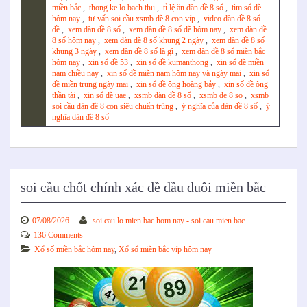
miền bắc
,
thong ke lo bach thu
,
tỉ lệ ăn dàn đề 8 số
,
tìm số đề
hôm nay
,
tư vấn soi cầu xsmb đề 8 con víp
,
video dàn đề 8 số
đề
,
xem dàn đề 8 số
,
xem dàn đề 8 số đề hôm nay
,
xem dàn đề
8 số hôm nay
,
xem dàn đề 8 số khung 2 ngày
,
xem dàn đề 8 số
khung 3 ngày
,
xem dàn đề 8 số là gì
,
xem dàn đề 8 số miền bắc
hôm nay
,
xin số đề 53
,
xin số đề kumanthong
,
xin số đề miền
nam chiều nay
,
xin số đề miền nam hôm nay và ngày mai
,
xin số
đề miền trung ngày mai
,
xin số đề ông hoàng bảy
,
xin số đề ông
thần tài
,
xin số đề uae
,
xsmb dàn đề 8 số
,
xsmb de 8 so
,
xsmb
soi cầu dàn đề 8 con siêu chuẩn trúng
,
ý nghĩa của dàn đề 8 số
,
ý
nghĩa dàn đề 8 số
soi cầu chốt chính xác đề đầu đuôi miền bắc
07/08/2026
soi cau lo mien bac hom nay - soi cau mien bac
136 Comments
Xổ số miền bắc hôm nay
,
Xổ số miền bắc víp hôm nay