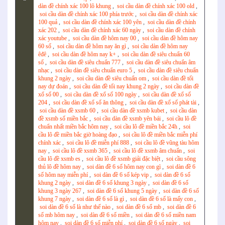
dàn đề chính xác 100 lô khung
,
soi cầu dàn đề chính xác 100 old
,
soi cầu dàn đề chính xác 100 phía trước
,
soi cầu dàn đề chính xác
100 quả
,
soi cầu dàn đề chính xác 100 yên
,
soi cầu dàn đề chính
xác 202
,
soi cầu dàn đề chính xác 60 ngày
,
soi cầu dàn đề chính
xác youtube
,
soi cầu dàn đề hôm nay 00
,
soi cầu dàn đề hôm nay
60 số
,
soi cầu dàn đề hôm nay ăn gì
,
soi cầu dàn đề hôm nay
êđê
,
soi cầu dàn đề hôm nay k+
,
soi cầu dàn đề siêu chuẩn 60
số
,
soi cầu dàn đề siêu chuẩn 777
,
soi cầu dàn đề siêu chuẩn âm
nhạc
,
soi cầu dàn đề siêu chuẩn euro 5
,
soi cầu dàn đề siêu chuẩn
khung 2 ngày
,
soi cầu dàn đề siêu chuẩn om
,
soi cầu dàn đề tối
nay dự đoán
,
soi cầu dàn đề tối nay khung 2 ngày
,
soi cầu dàn đề
xổ số 00
,
soi cầu dàn đề xổ số 100 ngày
,
soi cầu dàn đề xổ số
204
,
soi cầu dàn đề xổ số ăn thông
,
soi cầu dàn đề xổ số phát tài
,
soi cầu dàn đề xsmb 60
,
soi cầu dàn đề xsmb kubet
,
soi cầu dàn
đề xsmb số miền bắc
,
soi cầu dàn đề xsmb yên bái
,
soi cầu lô đề
chuẩn nhất miền bắc hôm nay
,
soi cầu lô đề miền bắc 24h
,
soi
cầu lô đề miền bắc giờ hoàng đạo
,
soi cầu lô đề miền bắc miễn phí
chính xác
,
soi cầu lô đề miễn phí 888
,
soi cầu lô đề vũng tàu hôm
nay
,
soi cầu lô đề xsmb 365
,
soi cầu lô đề xsmb âm chuẩn
,
soi
cầu lô đề xsmb es
,
soi cầu lô đề xsmb giải đặc biệt
,
soi cầu sông
thủ lô đề hôm nay
,
soi dàn đề 6 số hôm nay con gì
,
soi dàn đề 6
số hôm nay miễn phí
,
soi dàn đề 6 số kép vip
,
soi dàn đề 6 số
khung 2 ngày
,
soi dàn đề 6 số khung 3 ngày
,
soi dàn đề 6 số
khung 3 ngày 267
,
soi dàn đề 6 số khung 5 ngày
,
soi dàn đề 6 số
khung 7 ngày
,
soi dàn đề 6 số là gì
,
soi dàn đề 6 số là mấy con
,
soi dàn đề 6 số là như thế nào
,
soi dàn đề 6 số mb
,
soi dàn đề 6
số mb hôm nay
,
soi dàn đề 6 số miền
,
soi dàn đề 6 số miền nam
hôm nay
,
soi dàn đề 6 số miễn phí
,
soi dàn đề 6 số ngày
,
soi