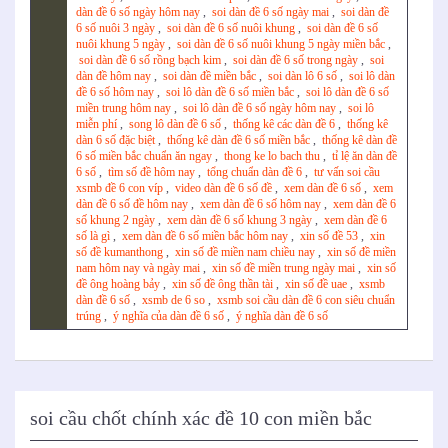
dàn đề 6 số ngày hôm nay
,
soi dàn đề 6 số ngày mai
,
soi dàn đề
6 số nuôi 3 ngày
,
soi dàn đề 6 số nuôi khung
,
soi dàn đề 6 số
nuôi khung 5 ngày
,
soi dàn đề 6 số nuôi khung 5 ngày miền bắc
,
soi dàn đề 6 số rồng bạch kim
,
soi dàn đề 6 số trong ngày
,
soi
dàn đề hôm nay
,
soi dàn đề miền bắc
,
soi dàn lô 6 số
,
soi lô dàn
đề 6 số hôm nay
,
soi lô dàn đề 6 số miền bắc
,
soi lô dàn đề 6 số
miền trung hôm nay
,
soi lô dàn đề 6 số ngày hôm nay
,
soi lô
miễn phí
,
song lô dàn đề 6 số
,
thống kê các dàn đề 6
,
thống kê
dàn 6 số đặc biệt
,
thống kê dàn đề 6 số miền bắc
,
thống kê dàn đề
6 số miền bắc chuẩn ăn ngay
,
thong ke lo bach thu
,
tỉ lệ ăn dàn đề
6 số
,
tìm số đề hôm nay
,
tổng chuẩn dàn đề 6
,
tư vấn soi cầu
xsmb đề 6 con víp
,
video dàn đề 6 số đề
,
xem dàn đề 6 số
,
xem
dàn đề 6 số đề hôm nay
,
xem dàn đề 6 số hôm nay
,
xem dàn đề 6
số khung 2 ngày
,
xem dàn đề 6 số khung 3 ngày
,
xem dàn đề 6
số là gì
,
xem dàn đề 6 số miền bắc hôm nay
,
xin số đề 53
,
xin
số đề kumanthong
,
xin số đề miền nam chiều nay
,
xin số đề miền
nam hôm nay và ngày mai
,
xin số đề miền trung ngày mai
,
xin số
đề ông hoàng bảy
,
xin số đề ông thần tài
,
xin số đề uae
,
xsmb
dàn đề 6 số
,
xsmb de 6 so
,
xsmb soi cầu dàn đề 6 con siêu chuẩn
trúng
,
ý nghĩa của dàn đề 6 số
,
ý nghĩa dàn đề 6 số
soi cầu chốt chính xác đề 10 con miền bắc