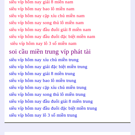
siêu víp hôm nay giải 8 miền nam
siêu víp hôm nay bao lô miền nam
siêu víp hôm nay cặp xỉu chủ miền nam
siêu víp hôm nay song thủ lô miền nam
siêu víp hôm nay đầu đuôi giải 8 miền nam
siêu víp hôm nay đầu đuôi đặc biệt miền nam
siêu víp hôm nay lô 3 số miền nam
soi cầu miền trung víp phát tài
siêu víp hôm nay xỉu chủ miền trung
siêu víp hôm nay giải đặc biệt miền trung
siêu víp hôm nay giải 8 miền trung
siêu víp hôm nay bao lô miền trung
siêu víp hôm nay cặp xỉu chủ miền trung
siêu víp hôm nay song thủ lô miền trung
siêu víp hôm nay đầu đuôi giải 8 miền trung
siêu víp hôm nay đầu đuôi đặc biệt miền trung
siêu víp hôm nay lô 3 số miền trung