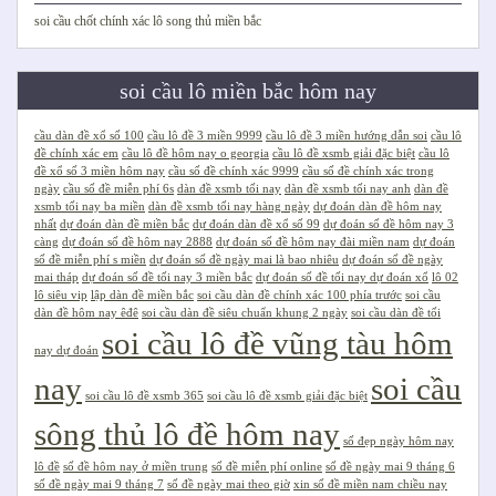
soi cầu chốt chính xác lô song thủ miền bắc
soi cầu lô miền bắc hôm nay
cầu dàn đề xổ số 100
cầu lô đề 3 miền 9999
cầu lô đề 3 miền hướng dẫn soi
cầu lô
đề chính xác em
cầu lô đề hôm nay o georgia
cầu lô đề xsmb giải đặc biệt
cầu lô
đề xổ số 3 miền hôm nay
cầu số đề chính xác 9999
cầu số đề chính xác trong
ngày
cầu số đề miễn phí 6s
dàn đề xsmb tối nay
dàn đề xsmb tối nay anh
dàn đề
xsmb tối nay ba miền
dàn đề xsmb tối nay hàng ngày
dự đoán dàn đề hôm nay
nhất
dự đoán dàn đề miền bắc
dự đoán dàn đề xổ số 99
dự đoán số đề hôm nay 3
càng
dự đoán số đề hôm nay 2888
dự đoán số đề hôm nay đài miền nam
dự đoán
số đề miễn phí s miền
dự đoán số đề ngày mai là bao nhiêu
dự đoán số đề ngày
mai tháp
dự đoán số đề tối nay 3 miền bắc
dự đoán số đề tối nay dự đoán xổ
lô 02
lô siêu vip
lập dàn đề miền bắc
soi cầu dàn đề chính xác 100 phía trước
soi cầu
dàn đề hôm nay êđê
soi cầu dàn đề siêu chuẩn khung 2 ngày
soi cầu dàn đề tối
soi cầu lô đề vũng tàu hôm
nay dự đoán
nay
soi cầu
soi cầu lô đề xsmb 365
soi cầu lô đề xsmb giải đặc biệt
sông thủ lô đề hôm nay
số đẹp ngày hôm nay
lô đề
số đề hôm nay ở miền trung
số đề miễn phí online
số đề ngày mai 9 tháng 6
số đề ngày mai 9 tháng 7
số đề ngày mai theo giờ
xin số đề miền nam chiều nay