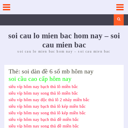
Skip
to
content
Search
soi cau lo mien bac hom nay – soi
cau mien bac
soi cau lo mien bac hom nay – soi cau mien bac
Thẻ:
soi dàn đề 6 số mb hôm nay
soi cầu cao cấp hôm nay
siêu víp hôm nay bạch thủ lô miền bắc
siêu víp hôm nay song thủ lô miền bắc
siêu víp hôm nay độc thủ lô 2 nháy miền bắc
siêu víp hôm nay bạch thủ lô kép miền bắc
siêu víp hôm nay song thủ lô kép miền bắc
siêu víp hôm nay bạch thủ đề miền bắc
siêu víp hôm nay song thủ đề miền bắc