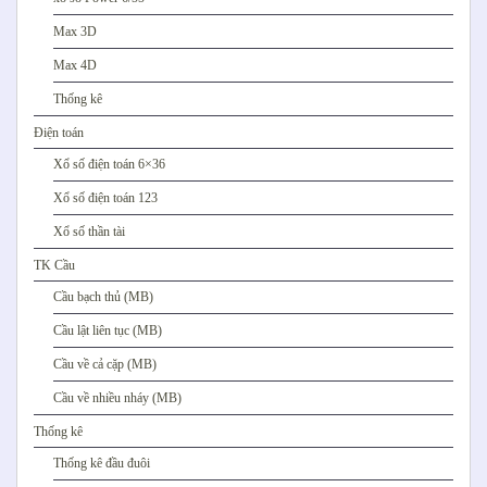
Max 3D
Max 4D
Thống kê
Điện toán
Xổ số điện toán 6×36
Xổ số điện toán 123
Xổ số thần tài
TK Cầu
Cầu bạch thủ (MB)
Cầu lật liên tục (MB)
Cầu về cả cặp (MB)
Cầu về nhiều nháy (MB)
Thống kê
Thống kê đầu đuôi