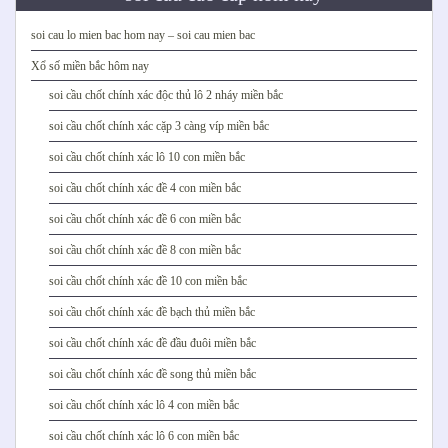
soi cau lo mien bac hom nay – soi cau mien bac
Xổ số miền bắc hôm nay
soi cầu chốt chính xác độc thủ lô 2 nháy miền bắc
soi cầu chốt chính xác cặp 3 càng víp miền bắc
soi cầu chốt chính xác lô 10 con miền bắc
soi cầu chốt chính xác đề 4 con miền bắc
soi cầu chốt chính xác đề 6 con miền bắc
soi cầu chốt chính xác đề 8 con miền bắc
soi cầu chốt chính xác đề 10 con miền bắc
soi cầu chốt chính xác đề bạch thủ miền bắc
soi cầu chốt chính xác đề đầu đuôi miền bắc
soi cầu chốt chính xác đề song thủ miền bắc
soi cầu chốt chính xác lô 4 con miền bắc
soi cầu chốt chính xác lô 6 con miền bắc