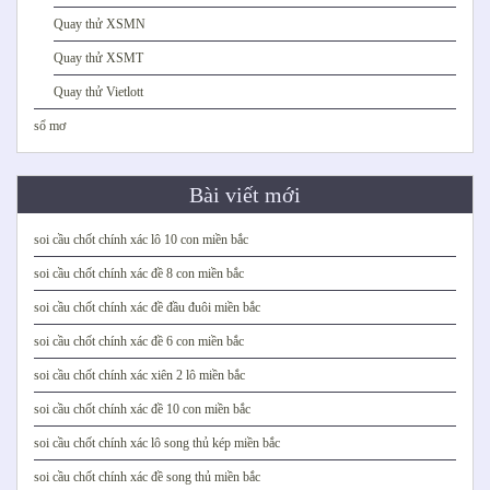
Quay thử XSMN
Quay thử XSMT
Quay thử Vietlott
sổ mơ
Bài viết mới
soi cầu chốt chính xác lô 10 con miền bắc
soi cầu chốt chính xác đề 8 con miền bắc
soi cầu chốt chính xác đề đầu đuôi miền bắc
soi cầu chốt chính xác đề 6 con miền bắc
soi cầu chốt chính xác xiên 2 lô miền bắc
soi cầu chốt chính xác đề 10 con miền bắc
soi cầu chốt chính xác lô song thủ kép miền bắc
soi cầu chốt chính xác đề song thủ miền bắc