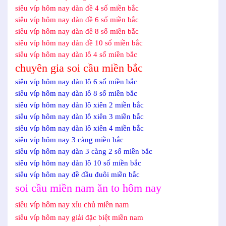
siêu víp hôm nay dàn đề 4 số miền bắc
siêu víp hôm nay dàn đề 6 số miền bắc
siêu víp hôm nay dàn đề 8 số miền bắc
siêu víp hôm nay dàn đề 10 số miền bắc
siêu víp hôm nay dàn lô 4 số miền bắc
chuyên gia soi cầu miền bắc
siêu víp hôm nay dàn lô 6 số miền bắc
siêu víp hôm nay dàn lô 8 số miền bắc
siêu víp hôm nay dàn lô xiên 2 miền bắc
siêu víp hôm nay dàn lô xiên 3 miền bắc
siêu víp hôm nay dàn lô xiên 4 miền bắc
siêu víp hôm nay 3 càng miền bắc
siêu víp hôm nay dàn 3 càng 2 số miền bắc
siêu víp hôm nay dàn lô 10 số miền bắc
siêu víp hôm nay đề đầu đuôi miền bắc
soi cầu miền nam ăn to hôm nay
siêu víp hôm nay xỉu chủ miền nam
siêu víp hôm nay giải đặc biệt miền nam