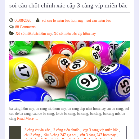
soi cầu chốt chính xác cặp 3 càng víp miền bắc
06/08/2026
soi cau lo mien bac hom nay - soi cau mien bac
88 Comments
Xổ số miền bắc hôm nay
,
Xổ số miền bắc víp hôm nay
ba càng hôm nay, ba cang mb hom nay, ba cang dep nhat hom nay, an ba cang, soi
cau de ba cang, cau de ba cang, lo de ba cang, ba cang, ba càng, ba cang mb, ba
càng
Read More …
3 càng chuẩn xác
,
3 càng siêu chuẩn
,
cặp 3 càng víp miền bắc
,
cầu 3 càng
,
cầu 3 càng 247 gia soi
,
cầu 3 càng 247 hom nay
,