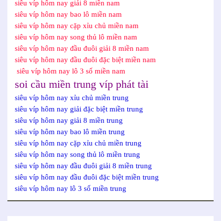
siêu víp hôm nay giải 8 miền nam
siêu víp hôm nay bao lô miền nam
siêu víp hôm nay cặp xỉu chủ miền nam
siêu víp hôm nay song thủ lô miền nam
siêu víp hôm nay đầu đuôi giải 8 miền nam
siêu víp hôm nay đầu đuôi đặc biệt miền nam
siêu víp hôm nay lô 3 số miền nam
soi cầu miền trung víp phát tài
siêu víp hôm nay xỉu chủ miền trung
siêu víp hôm nay giải đặc biệt miền trung
siêu víp hôm nay giải 8 miền trung
siêu víp hôm nay bao lô miền trung
siêu víp hôm nay cặp xỉu chủ miền trung
siêu víp hôm nay song thủ lô miền trung
siêu víp hôm nay đầu đuôi giải 8 miền trung
siêu víp hôm nay đầu đuôi đặc biệt miền trung
siêu víp hôm nay lô 3 số miền trung