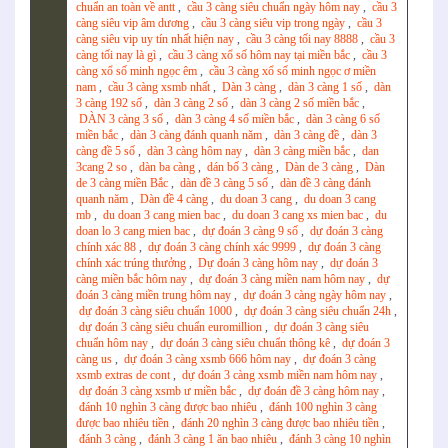
chuẩn an toàn về antt
,
cầu 3 càng siêu chuẩn ngày hôm nay
,
cầu 3
càng siêu vip âm dương
,
cầu 3 càng siêu vip trong ngày
,
cầu 3
càng siêu vip uy tín nhất hiện nay
,
cầu 3 càng tối nay 8888
,
cầu 3
càng tối nay là gì
,
cầu 3 càng xổ số hôm nay tại miền bắc
,
cầu 3
càng xổ số minh ngọc êm
,
cầu 3 càng xổ số minh ngọc ơ miền
nam
,
cầu 3 càng xsmb nhất
,
Dàn 3 càng
,
dàn 3 càng 1 số
,
dàn
3 càng 192 số
,
dàn 3 càng 2 số
,
dàn 3 càng 2 số miền bắc
,
DÀN 3 càng 3 số
,
dàn 3 càng 4 số miền bắc
,
dàn 3 càng 6 số
miền bắc
,
dàn 3 càng đánh quanh năm
,
dàn 3 càng đề
,
dàn 3
càng đề 5 số
,
dàn 3 càng hôm nay
,
dàn 3 càng miền bắc
,
dan
3cang 2 so
,
dàn ba càng
,
dán bố 3 càng
,
Dàn de 3 càng
,
Dàn
de 3 càng miền Bắc
,
dàn đề 3 càng 5 số
,
dàn đề 3 càng đánh
quanh năm
,
Dàn đề 4 càng
,
du doan 3 cang
,
du doan 3 cang
mb
,
du doan 3 cang mien bac
,
du doan 3 cang xs mien bac
,
du
doan lo 3 cang mien bac
,
dự đoán 3 càng 9 số
,
dự đoán 3 càng
chính xác 88
,
dự đoán 3 càng chính xác 9999
,
dự đoán 3 càng
chính xác trúng thưởng
,
Dự đoán 3 càng hôm nay
,
dự đoán 3
càng miền bắc hôm nay
,
dự đoán 3 càng miền nam hôm nay
,
dự
đoán 3 càng miền trung hôm nay
,
dự đoán 3 càng ngày hôm nay
,
dự đoán 3 càng siêu chuẩn 1000
,
dự đoán 3 càng siêu chuẩn 24h
,
dự đoán 3 càng siêu chuẩn euromillion
,
dự đoán 3 càng siêu
chuẩn hôm nay
,
dự đoán 3 càng siêu chuẩn thông kê
,
dự đoán 3
càng us
,
dự đoán 3 càng xsmb 666 hôm nay
,
dự đoán 3 càng
xsmb extras de cont
,
dự đoán 3 càng xsmb miền nam hôm nay
,
dự đoán 3 càng xsmb ư miền bắc
,
dự đoán đề 3 càng hôm nay
,
đánh 10 nghìn 3 càng được bao nhiêu
,
đánh 100 nghìn 3 càng
được bao nhiêu tiền
,
đánh 20 nghìn 3 càng được bao nhiêu tiền
,
đánh 3 càng
,
đánh 3 càng 1 ăn bao nhiêu
,
đánh 3 càng 10 nghìn