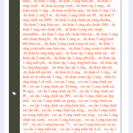
nhiêu
,
du doan 3 cang
,
du doan 3 cang mien bac
,
du doan 3
cang xsmb
,
du doan ba cang xsmb
,
du doan cap 3 cang
,
du
doan xsmb 3 cang
,
du doan xsmb ba cang
,
dự đoán 3 càng 2 số
,
dự đoán 3 càng 9 số
,
dự đoán 3 càng chính xác 88
,
dự đoán 3
càng chính xác 9999
,
dự đoán 3 càng chính xác trúng thưởng
,
Dự đoán 3 càng hôm nay
,
dự đoán 3 càng siêu chuẩn 1000
,
dự
đoán 3 càng siêu chuẩn 24h
,
dự đoán 3 càng siêu chuẩn
euromillion
,
dự đoán 3 càng siêu chuẩn hôm nay
,
dự đoán 3 càng
siêu chuẩn thông kê
,
dự đoán 3 càng us
,
dự đoán 3 càng xsmb
666 hôm nay
,
dự đoán 3 càng xsmb extras de cont
,
dự đoán 3
càng xsmb miền nam hôm nay
,
dự đoán 3 càng xsmb ư miền bắc
,
dự đoán ba càng hàng ngày
,
dự đoán cặp 3 càng chính xác
,
dự
đoán cặp 3 càng mb
,
dự đoán cặp 3 càng miền bắc
,
dự đoán cặp
3 càng miễn phí
,
dự đoán cặp 3 càng rồng bạch kim
,
dự đoán cặp
ba càng hàng ngày
,
dự đoán dàn cặp 3 càng
,
dự đoán dàn mb
,
dự đoán kết quả mb
,
dự đoán lô 3 càng
,
dự đoán số 3 càng
,
dự
đoán xổ số miền bắc 3 càng
,
dự đoán xsmb cặp 3 càng
,
đánh ba
càng trúng 2 số cuối
,
soi cau 3 cang
,
soi cau 3 cang chinh xac
09
,
soi cau 3 cang chinh xac 30 thang
,
soi cau 3 cang chinh xac
90 ngay
,
soi cầu 3 càng chính xác 95
,
soi cầu 3 càng chinh xac
99
,
soi cầu 3 càng chính xác 999
,
soi cầu 3 càng chính xác đẹp
nhất
,
soi cau 3 cang chinh xac giang
,
soi cau 3 cang chinh xac
itv
,
soi cầu 3 càng chính xác rông bach kim
,
soi cầu 3 càng chính
xác săn bắt
,
soi cầu 3 càng chinh xac trung
,
soi cầu 3 càng chinh
xac trung miễn phí
,
soi cau 3 cang chinh xac xong
,
soi cầu 3 càng
chính xác xsmb
,
soi cau 3 cang hom nay
,
soi cau 3 cang hom nay
247
,
soi cau 3 cang hom nay 7/5
,
soi cau 3 cang hom nay uy tin
,
soi cầu 3 càng miền bắc
,
soi cầu 3 càng miền bắc 6 số
,
soi cầu 3