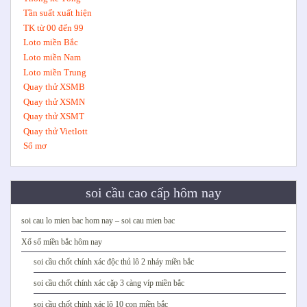
Tần suất xuất hiện
TK từ 00 đến 99
Loto miền Bắc
Loto miền Nam
Loto miền Trung
Quay thử XSMB
Quay thử XSMN
Quay thử XSMT
Quay thử Vietlott
Sổ mơ
soi cầu cao cấp hôm nay
soi cau lo mien bac hom nay – soi cau mien bac
Xổ số miền bắc hôm nay
soi cầu chốt chính xác độc thủ lô 2 nháy miền bắc
soi cầu chốt chính xác cặp 3 càng víp miền bắc
soi cầu chốt chính xác lô 10 con miền bắc