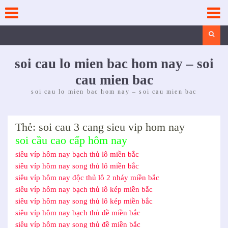
Skip
to
content
Search
soi cau lo mien bac hom nay – soi
cau mien bac
soi cau lo mien bac hom nay – soi cau mien bac
Thẻ:
soi cau 3 cang sieu vip hom nay
soi cầu cao cấp hôm nay
siêu víp hôm nay bạch thủ lô miền bắc
siêu víp hôm nay song thủ lô miền bắc
siêu víp hôm nay độc thủ lô 2 nháy miền bắc
siêu víp hôm nay bạch thủ lô kép miền bắc
siêu víp hôm nay song thủ lô kép miền bắc
siêu víp hôm nay bạch thủ đề miền bắc
siêu víp hôm nay song thủ đề miền bắc