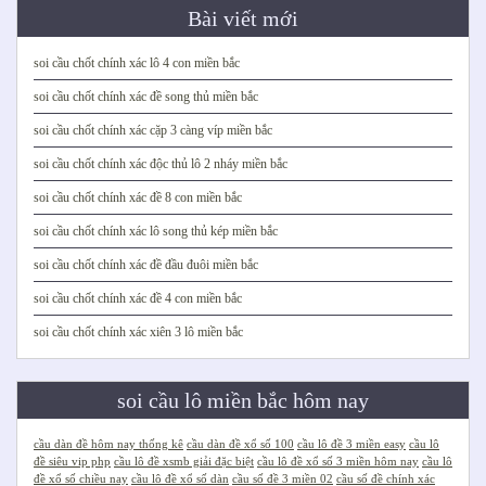
Bài viết mới
soi cầu chốt chính xác lô 4 con miền bắc
soi cầu chốt chính xác đề song thủ miền bắc
soi cầu chốt chính xác cặp 3 càng víp miền bắc
soi cầu chốt chính xác độc thủ lô 2 nháy miền bắc
soi cầu chốt chính xác đề 8 con miền bắc
soi cầu chốt chính xác lô song thủ kép miền bắc
soi cầu chốt chính xác đề đầu đuôi miền bắc
soi cầu chốt chính xác đề 4 con miền bắc
soi cầu chốt chính xác xiên 3 lô miền bắc
soi cầu lô miền bắc hôm nay
cầu dàn đề hôm nay thống kê
cầu dàn đề xổ số 100
cầu lô đề 3 miền easy
cầu lô
đề siêu vip php
cầu lô đề xsmb giải đặc biệt
cầu lô đề xổ số 3 miền hôm nay
cầu lô
đề xổ số chiều nay
cầu lô đề xổ số dàn
cầu số đề 3 miền 02
cầu số đề chính xác