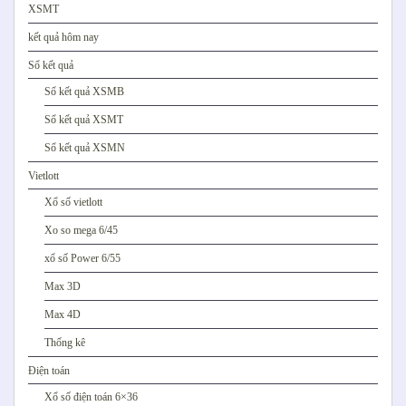
XSMT
kết quả hôm nay
Sổ kết quả
Sổ kết quả XSMB
Sổ kết quả XSMT
Sổ kết quả XSMN
Vietlott
Xổ số vietlott
Xo so mega 6/45
xổ số Power 6/55
Max 3D
Max 4D
Thống kê
Điện toán
Xổ số điện toán 6×36