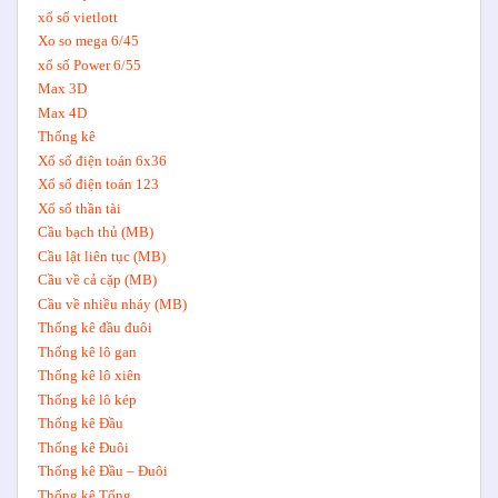
xổ số vietlott
Xo so mega 6/45
xổ số Power 6/55
Max 3D
Max 4D
Thống kê
Xổ số điện toán 6x36
Xổ số điện toán 123
Xổ số thần tài
Cầu bạch thủ (MB)
Cầu lật liên tục (MB)
Cầu về cả cặp (MB)
Cầu về nhiều nháy (MB)
Thống kê đầu đuôi
Thống kê lô gan
Thống kê lô xiên
Thống kê lô kép
Thống kê Đầu
Thống kê Đuôi
Thống kê Đầu – Đuôi
Thống kê Tổng