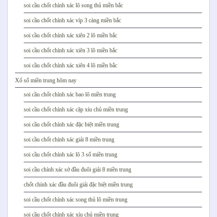
soi cầu chốt chính xác lô song thủ miền bắc
soi cầu chốt chính xác víp 3 càng miền bắc
soi cầu chốt chính xác xiên 2 lô miền bắc
soi cầu chốt chính xác xiên 3 lô miền bắc
soi cầu chốt chính xác xiên 4 lô miền bắc
Xổ số miền trung hôm nay
soi cầu chốt chính xác bao lô miền trung
soi cầu chốt chính xác cặp xíu chủ miền trung
soi cầu chốt chính xác đặc biệt miền trung
soi cầu chốt chính xác giải 8 miền trung
soi cầu chốt chính xác lô 3 số miền trung
soi cầu chính xác sớ đầu đuôi giải 8 miền trung
chốt chính xác đầu đuôi giải đặc biệt miền trung
soi cầu chốt chính xác song thủ lô miền trung
soi cầu chốt chính xác xíu chủ miền trung