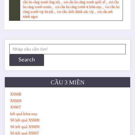
cầu ba càng xsmb ông nội
,
soi cầu ba càng xsmb quốc tế
,
soi cầu
ba càng xsmb remix
,
soi cầu ba càng xsmb tt hôm nay
,
soi cầu ba
càng xsmb vip hà nội
,
soi cầu chốt chính xác víp
,
soi cầu mb
minh ngọc
Search
CẦU 3 MIỀN
XSMB
XSMN
XSMT
kết quả hôm nay
Sổ kết quả XSMB
Sổ kết quả XSMN
Sổ kết quả XSMT