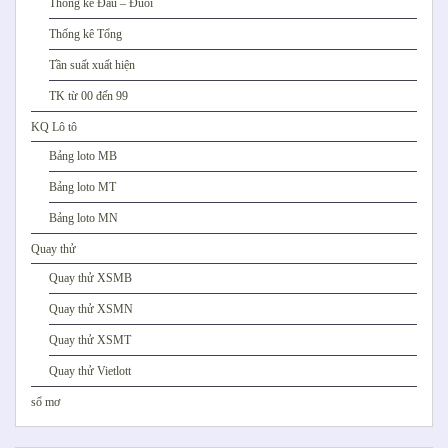
Thống kê Đầu – Đuôi
Thống kê Tổng
Tần suất xuất hiện
TK từ 00 đến 99
KQ Lô tô
Bảng loto MB
Bảng loto MT
Bảng loto MN
Quay thử
Quay thử XSMB
Quay thử XSMN
Quay thử XSMT
Quay thử Vietlott
sổ mơ