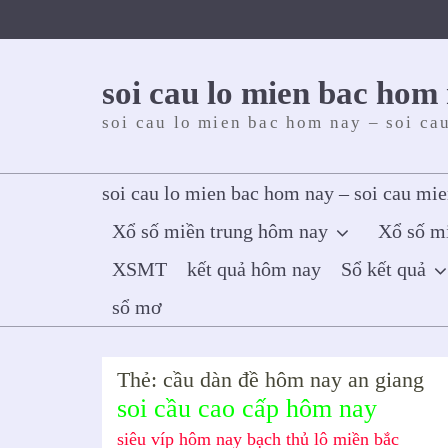
Skip
to
content
soi cau lo mien bac hom 
soi cau lo mien bac hom nay – soi ca
soi cau lo mien bac hom nay – soi cau mie
Xổ số miền trung hôm nay
Xổ số m
XSMT
kết quả hôm nay
Sổ kết quả
sổ mơ
Thẻ:
cầu dàn đề hôm nay an giang
soi cầu cao cấp hôm nay
siêu víp hôm nay bạch thủ lô miền bắc