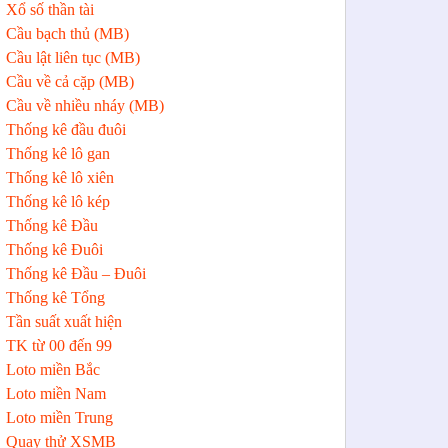
Xổ số thần tài
Cầu bạch thủ (MB)
Cầu lật liên tục (MB)
Cầu về cả cặp (MB)
Cầu về nhiều nháy (MB)
Thống kê đầu đuôi
Thống kê lô gan
Thống kê lô xiên
Thống kê lô kép
Thống kê Đầu
Thống kê Đuôi
Thống kê Đầu – Đuôi
Thống kê Tổng
Tần suất xuất hiện
TK từ 00 đến 99
Loto miền Bắc
Loto miền Nam
Loto miền Trung
Quay thử XSMB