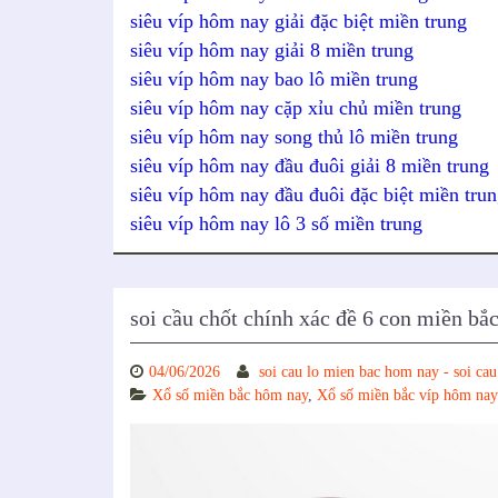
siêu víp hôm nay giải đặc biệt miền trung
siêu víp hôm nay giải 8 miền trung
siêu víp hôm nay bao lô miền trung
siêu víp hôm nay cặp xỉu chủ miền trung
siêu víp hôm nay song thủ lô miền trung
siêu víp hôm nay đầu đuôi giải 8 miền trung
siêu víp hôm nay đầu đuôi đặc biệt miền tru
siêu víp hôm nay lô 3 số miền trung
soi cầu chốt chính xác đề 6 con miền bắ
04/06/2026
soi cau lo mien bac hom nay - soi ca
Xổ số miền bắc hôm nay
,
Xổ số miền bắc víp hôm nay