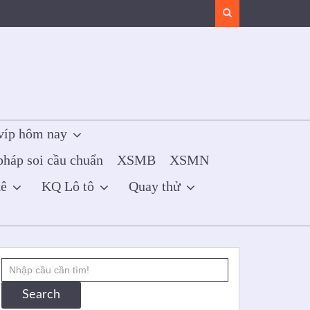
Search
víp hôm nay
háp soi cầu chuẩn
XSMB
XSMN
kê
KQ Lô tô
Quay thử
Search