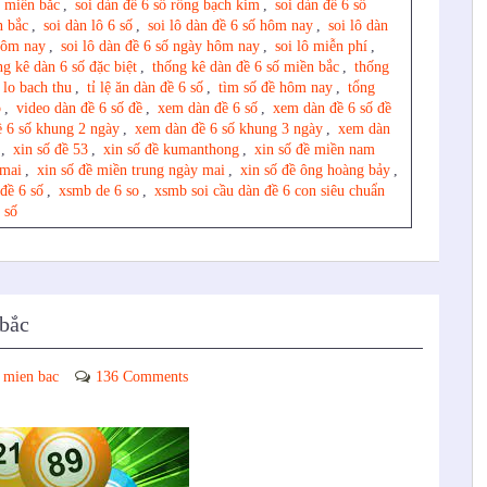
y miền bắc
,
soi dàn đề 6 số rồng bạch kim
,
soi dàn đề 6 số
n bắc
,
soi dàn lô 6 số
,
soi lô dàn đề 6 số hôm nay
,
soi lô dàn
 hôm nay
,
soi lô dàn đề 6 số ngày hôm nay
,
soi lô miễn phí
,
ng kê dàn 6 số đặc biệt
,
thống kê dàn đề 6 số miền bắc
,
thống
 lo bach thu
,
tỉ lệ ăn dàn đề 6 số
,
tìm số đề hôm nay
,
tổng
p
,
video dàn đề 6 số đề
,
xem dàn đề 6 số
,
xem dàn đề 6 số đề
 6 số khung 2 ngày
,
xem dàn đề 6 số khung 3 ngày
,
xem dàn
,
xin số đề 53
,
xin số đề kumanthong
,
xin số đề miền nam
 mai
,
xin số đề miền trung ngày mai
,
xin số đề ông hoàng bảy
,
đề 6 số
,
xsmb de 6 so
,
xsmb soi cầu dàn đề 6 con siêu chuẩn
 số
 bắc
u mien bac
136 Comments