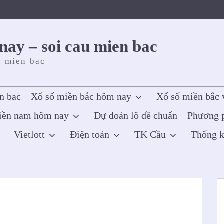
nay – soi cau mien bac
u mien bac
n bac
Xổ số miền bắc hôm nay
Xổ số miền bắc 
iền nam hôm nay
Dự đoán lô đề chuẩn
Phương p
Vietlott
Điện toán
TK Cầu
Thống 