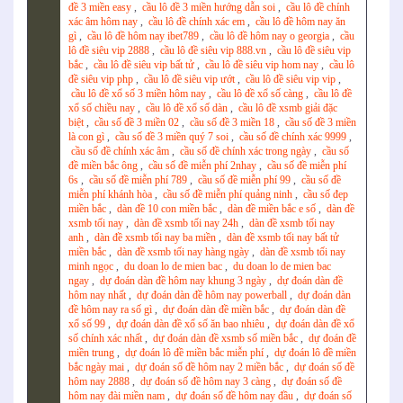
đề 3 miền easy
,
cầu lô đề 3 miền hướng dẫn soi
,
cầu lô đề chính
xác âm hôm nay
,
cầu lô đề chính xác em
,
cầu lô đề hôm nay ăn
gì
,
cầu lô đề hôm nay ibet789
,
cầu lô đề hôm nay o georgia
,
cầu
lô đề siêu vip 2888
,
cầu lô đề siêu vip 888.vn
,
cầu lô đề siêu vip
bắc
,
cầu lô đề siêu vip bất tử
,
cầu lô đề siêu vip hom nay
,
cầu lô
đề siêu vip php
,
cầu lô đề siêu vip ướt
,
cầu lô đề siêu vip vip
,
cầu lô đề xổ số 3 miền hôm nay
,
cầu lô đề xổ số càng
,
cầu lô đề
xổ số chiều nay
,
cầu lô đề xổ số dàn
,
cầu lô đề xsmb giải đặc
biệt
,
cầu số đề 3 miền 02
,
cầu số đề 3 miền 18
,
cầu số đề 3 miền
là con gì
,
cầu số đề 3 miền quý 7 soi
,
cầu số đề chính xác 9999
,
cầu số đề chính xác âm
,
cầu số đề chính xác trong ngày
,
cầu số
đề miền bắc ông
,
cầu số đề miễn phí 2nhay
,
cầu số đề miễn phí
6s
,
cầu số đề miễn phí 789
,
cầu số đề miễn phí 99
,
cầu số đề
miễn phí khánh hòa
,
cầu số đề miễn phí quảng ninh
,
cầu số đẹp
miền bắc
,
dàn đề 10 con miền bắc
,
dàn đề miền bắc e số
,
dàn đề
xsmb tối nay
,
dàn đề xsmb tối nay 24h
,
dàn đề xsmb tối nay
anh
,
dàn đề xsmb tối nay ba miền
,
dàn đề xsmb tối nay bất tử
miền bắc
,
dàn đề xsmb tối nay hàng ngày
,
dàn đề xsmb tối nay
minh ngọc
,
du doan lo de mien bac
,
du doan lo de mien bac
ngay
,
dự đoán dàn đề hôm nay khung 3 ngày
,
dự đoán dàn đề
hôm nay nhất
,
dự đoán dàn đề hôm nay powerball
,
dự đoán dàn
đề hôm nay ra số gì
,
dự đoán dàn đề miền bắc
,
dự đoán dàn đề
xổ số 99
,
dự đoán dàn đề xổ số ăn bao nhiêu
,
dự đoán dàn đề xổ
số chính xác nhất
,
dự đoán dàn đề xsmb số miền bắc
,
dự đoán đề
miền trung
,
dự đoán lô đề miền bắc miễn phí
,
dự đoán lô đề miền
bắc ngày mai
,
dự đoán số đề hôm nay 2 miền bắc
,
dự đoán số đề
hôm nay 2888
,
dự đoán số đề hôm nay 3 càng
,
dự đoán số đề
hôm nay đài miền nam
,
dự đoán số đề hôm nay đầu
,
dự đoán số