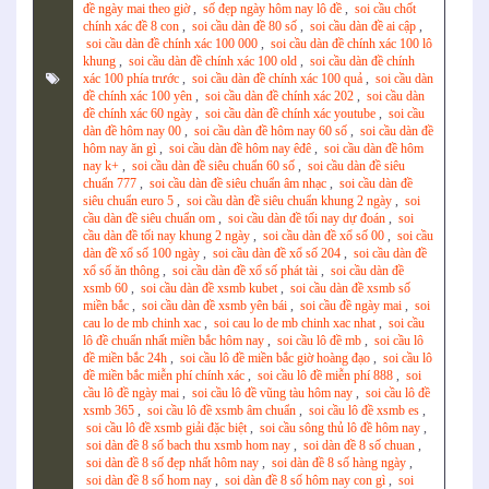
đề ngày mai theo giờ
,
số đẹp ngày hôm nay lô đề
,
soi cầu chốt
chính xác đề 8 con
,
soi cầu dàn đề 80 số
,
soi cầu dàn đề ai cập
,
soi cầu dàn đề chính xác 100 000
,
soi cầu dàn đề chính xác 100 lô
khung
,
soi cầu dàn đề chính xác 100 old
,
soi cầu dàn đề chính
xác 100 phía trước
,
soi cầu dàn đề chính xác 100 quả
,
soi cầu dàn
đề chính xác 100 yên
,
soi cầu dàn đề chính xác 202
,
soi cầu dàn
đề chính xác 60 ngày
,
soi cầu dàn đề chính xác youtube
,
soi cầu
dàn đề hôm nay 00
,
soi cầu dàn đề hôm nay 60 số
,
soi cầu dàn đề
hôm nay ăn gì
,
soi cầu dàn đề hôm nay êđê
,
soi cầu dàn đề hôm
nay k+
,
soi cầu dàn đề siêu chuẩn 60 số
,
soi cầu dàn đề siêu
chuẩn 777
,
soi cầu dàn đề siêu chuẩn âm nhạc
,
soi cầu dàn đề
siêu chuẩn euro 5
,
soi cầu dàn đề siêu chuẩn khung 2 ngày
,
soi
cầu dàn đề siêu chuẩn om
,
soi cầu dàn đề tối nay dự đoán
,
soi
cầu dàn đề tối nay khung 2 ngày
,
soi cầu dàn đề xổ số 00
,
soi cầu
dàn đề xổ số 100 ngày
,
soi cầu dàn đề xổ số 204
,
soi cầu dàn đề
xổ số ăn thông
,
soi cầu dàn đề xổ số phát tài
,
soi cầu dàn đề
xsmb 60
,
soi cầu dàn đề xsmb kubet
,
soi cầu dàn đề xsmb số
miền bắc
,
soi cầu dàn đề xsmb yên bái
,
soi cầu đề ngày mai
,
soi
cau lo de mb chinh xac
,
soi cau lo de mb chinh xac nhat
,
soi cầu
lô đề chuẩn nhất miền bắc hôm nay
,
soi cầu lô đề mb
,
soi cầu lô
đề miền bắc 24h
,
soi cầu lô đề miền bắc giờ hoàng đạo
,
soi cầu lô
đề miền bắc miễn phí chính xác
,
soi cầu lô đề miễn phí 888
,
soi
cầu lô đề ngày mai
,
soi cầu lô đề vũng tàu hôm nay
,
soi cầu lô đề
xsmb 365
,
soi cầu lô đề xsmb âm chuẩn
,
soi cầu lô đề xsmb es
,
soi cầu lô đề xsmb giải đặc biệt
,
soi cầu sông thủ lô đề hôm nay
,
soi dàn đề 8 số bach thu xsmb hom nay
,
soi dàn đề 8 số chuan
,
soi dàn đề 8 số đẹp nhất hôm nay
,
soi dàn đề 8 số hàng ngày
,
soi dàn đề 8 số hom nay
,
soi dàn đề 8 số hôm nay con gì
,
soi