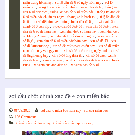
miền trung hôm nay
,
soi lô dàn đề 6 số ngày hôm nay
,
soi lô
miễn phí
,
song lô dàn đề 6 số
,
thống kê các dàn đề 6
,
thống kê
dàn 6 số đặc biệt
,
thống kê dàn đề 6 số miền bắc
,
thống kê dàn đề
6 số miền bắc chuẩn ăn ngay
,
thong ke lo bach thu
,
tỉ lệ ăn dàn đề
6 số
,
tìm số đề hôm nay
,
tổng chuẩn dàn đề 6
,
tư vấn soi cầu
xsmb đề 6 con víp
,
video dàn đề 6 số đề
,
xem dàn đề 6 số
,
xem
dàn đề 6 số đề hôm nay
,
xem dàn đề 6 số hôm nay
,
xem dàn đề 6
số khung 2 ngày
,
xem dàn đề 6 số khung 3 ngày
,
xem dàn đề 6
số là gì
,
xem dàn đề 6 số miền bắc hôm nay
,
xin số đề 53
,
xin
số đề kumanthong
,
xin số đề miền nam chiều nay
,
xin số đề miền
nam hôm nay và ngày mai
,
xin số đề miền trung ngày mai
,
xin số
đề ông hoàng bảy
,
xin số đề ông thần tài
,
xin số đề uae
,
xsmb
dàn đề 6 số
,
xsmb de 6 so
,
xsmb soi cầu dàn đề 6 con siêu chuẩn
trúng
,
ý nghĩa của dàn đề 6 số
,
ý nghĩa dàn đề 6 số
soi cầu chốt chính xác đề 4 con miền bắc
08/08/2026
soi cau lo mien bac hom nay - soi cau mien bac
106 Comments
Xổ số miền bắc hôm nay
,
Xổ số miền bắc víp hôm nay