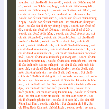
youtube
,
soi cầu dàn đề hôm nay 00
,
soi cầu dàn đề hôm nay 60
số
,
soi cầu dàn đề hôm nay ăn gì
,
soi cầu dàn đề hôm nay êđê
,
soi cầu dàn đề hôm nay k+
,
soi cầu dàn đề siêu chuẩn 60 số
,
soi
cầu dàn đề siêu chuẩn 777
,
soi cầu dàn đề siêu chuẩn âm nhạc
,
soi cầu dàn đề siêu chuẩn euro 5
,
soi cầu dàn đề siêu chuẩn khung
2 ngày
,
soi cầu dàn đề siêu chuẩn om
,
soi cầu dàn đề tối nay dự
đoán
,
soi cầu dàn đề tối nay khung 2 ngày
,
soi cầu dàn đề xổ số
00
,
soi cầu dàn đề xổ số 100 ngày
,
soi cầu dàn đề xổ số 204
,
soi cầu dàn đề xổ số ăn thông
,
soi cầu dàn đề xổ số phát tài
,
soi
cầu dàn đề xsmb 60
,
soi cầu dàn đề xsmb kubet
,
soi cầu dàn đề
xsmb số miền bắc
,
soi cầu dàn đề xsmb yên bái
,
soi cầu đề
chuẩn
,
soi cầu đề đầu đít mb
,
soi cầu đề đầu đuôi hôm nay
,
soi
cầu đề đầu đuôi miền bắc
,
soi cầu đề đầu đuôi miền bắc 18h
,
soi
cầu đề đầu đuôi miền bắc 247
,
soi cầu đề đầu đuôi miền bắc chuẩn
nhất
,
soi cầu đề đầu đuôi miền bắc giờ hoàng đạo
,
soi cầu đề đầu
đuôi miền bắc hôm nay
,
soi cầu đề đầu đuôi miền bắc mb
,
soi cầu
đề đầu đuôi miền bắc mb miễn phí
,
soi cầu đề đầu đuôi miền bắc
miễn phí
,
soi cầu đề đầu đuôi miền bắc rbk
,
soi cầu đề đầu đuôi
miền bắc rồng bạch kim
,
soi cầu đề đầu đuôi xsmb
,
Soi cầu lô
chính xác 100 đánh lô không lỗ
,
soi cau lo de hom nay
,
soi cau lo
de hom nay chinh xac nhat
,
soi cầu lô đề chuẩn nhất miền bắc hôm
nay
,
soi cầu lô đề miền bắc 24h
,
soi cầu lô đề miền bắc giờ hoàng
đạo
,
soi cầu lô đề miền bắc miễn phí chính xác
,
soi cầu lô đề
miễn phí 888
,
soi cầu lô đề vũng tàu hôm nay
,
soi cầu lô đề xsmb
365
,
soi cầu lô đề xsmb âm chuẩn
,
soi cầu lô đề xsmb es
,
soi
cầu lô đề xsmb giải đặc biệt
,
soi cầu lô tô bạch thủ
,
Soi cầu MB
Rồng Bạch Kim
,
soi cầu miền bắc
,
Soi cầu miễn phí 888
,
Soi
cầu Rồng Bạch Kim miễn phí chính xác
,
soi cau so de
,
soi cau so