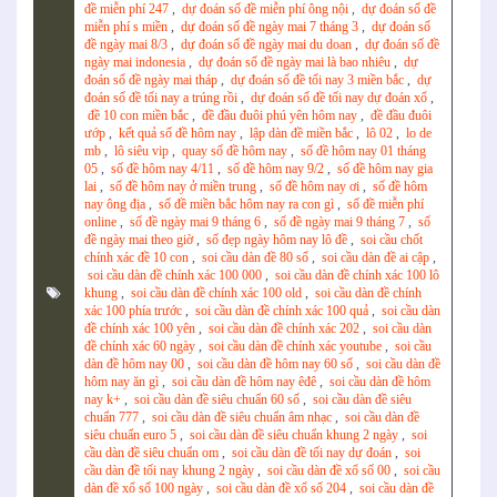
đề miễn phí 247
,
dự đoán số đề miễn phí ông nội
,
dự đoán số đề
miễn phí s miền
,
dự đoán số đề ngày mai 7 tháng 3
,
dự đoán số
đề ngày mai 8/3
,
dự đoán số đề ngày mai du doan
,
dự đoán số đề
ngày mai indonesia
,
dự đoán số đề ngày mai là bao nhiêu
,
dự
đoán số đề ngày mai tháp
,
dự đoán số đề tối nay 3 miền bắc
,
dự
đoán số đề tối nay a trúng rồi
,
dự đoán số đề tối nay dự đoán xổ
,
đề 10 con miền bắc
,
đề đầu đuôi phú yên hôm nay
,
đề đầu đuôi
ướp
,
kết quả số đề hôm nay
,
lập dàn đề miền bắc
,
lô 02
,
lo de
mb
,
lô siêu vip
,
quay số đề hôm nay
,
số đề hôm nay 01 tháng
05
,
số đề hôm nay 4/11
,
số đề hôm nay 9/2
,
số đề hôm nay gia
lai
,
số đề hôm nay ở miền trung
,
số đề hôm nay ơi
,
số đề hôm
nay ông địa
,
số đề miền bắc hôm nay ra con gì
,
số đề miễn phí
online
,
số đề ngày mai 9 tháng 6
,
số đề ngày mai 9 tháng 7
,
số
đề ngày mai theo giờ
,
số đẹp ngày hôm nay lô đề
,
soi cầu chốt
chính xác đề 10 con
,
soi cầu dàn đề 80 số
,
soi cầu dàn đề ai cập
,
soi cầu dàn đề chính xác 100 000
,
soi cầu dàn đề chính xác 100 lô
khung
,
soi cầu dàn đề chính xác 100 old
,
soi cầu dàn đề chính
xác 100 phía trước
,
soi cầu dàn đề chính xác 100 quả
,
soi cầu dàn
đề chính xác 100 yên
,
soi cầu dàn đề chính xác 202
,
soi cầu dàn
đề chính xác 60 ngày
,
soi cầu dàn đề chính xác youtube
,
soi cầu
dàn đề hôm nay 00
,
soi cầu dàn đề hôm nay 60 số
,
soi cầu dàn đề
hôm nay ăn gì
,
soi cầu dàn đề hôm nay êđê
,
soi cầu dàn đề hôm
nay k+
,
soi cầu dàn đề siêu chuẩn 60 số
,
soi cầu dàn đề siêu
chuẩn 777
,
soi cầu dàn đề siêu chuẩn âm nhạc
,
soi cầu dàn đề
siêu chuẩn euro 5
,
soi cầu dàn đề siêu chuẩn khung 2 ngày
,
soi
cầu dàn đề siêu chuẩn om
,
soi cầu dàn đề tối nay dự đoán
,
soi
cầu dàn đề tối nay khung 2 ngày
,
soi cầu dàn đề xổ số 00
,
soi cầu
dàn đề xổ số 100 ngày
,
soi cầu dàn đề xổ số 204
,
soi cầu dàn đề