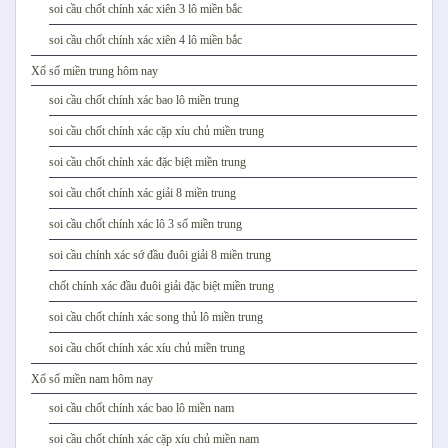
soi cầu chốt chính xác xiên 3 lô miền bắc
soi cầu chốt chính xác xiên 4 lô miền bắc
Xổ số miền trung hôm nay
soi cầu chốt chính xác bao lô miền trung
soi cầu chốt chính xác cặp xíu chủ miền trung
soi cầu chốt chính xác đặc biệt miền trung
soi cầu chốt chính xác giải 8 miền trung
soi cầu chốt chính xác lô 3 số miền trung
soi cầu chính xác sớ đầu đuôi giải 8 miền trung
chốt chính xác đầu đuôi giải đặc biệt miền trung
soi cầu chốt chính xác song thủ lô miền trung
soi cầu chốt chính xác xíu chủ miền trung
Xổ số miền nam hôm nay
soi cầu chốt chính xác bao lô miền nam
soi cầu chốt chính xác cặp xíu chủ miền nam