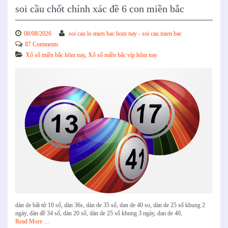
soi cầu chốt chính xác đề 6 con miền bắc
08/08/2026
soi cau lo mien bac hom nay - soi cau mien bac
87 Comments
Xổ số miền bắc hôm nay
,
Xổ số miền bắc víp hôm nay
dàn de bất tử 10 số, dàn 36s, dàn de 35 số, dan de 40 so, dàn de 25 số khung 2
ngày, dàn đề 34 số, dàn 20 số, dàn de 25 số khung 3 ngày, dan de 40,
Read More …