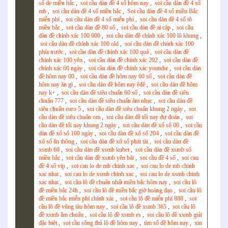
số de miền bắc
,
soi cầu dàn đề 4 số hôm nay
,
soi cầu dàn đề 4 số
mb
,
soi cầu dàn đề 4 số miền bắc
,
Soi cầu dàn đề 4 số miền Bắc
miễn phí
,
soi cầu dàn đề 4 số miễn phí
,
soi cầu dàn đề 4 số tô
miền bắc
,
soi cầu dàn đề 80 số
,
soi cầu dàn đề ai cập
,
soi cầu
dàn đề chính xác 100 000
,
soi cầu dàn đề chính xác 100 lô khung
,
soi cầu dàn đề chính xác 100 old
,
soi cầu dàn đề chính xác 100
phía trước
,
soi cầu dàn đề chính xác 100 quả
,
soi cầu dàn đề
chính xác 100 yên
,
soi cầu dàn đề chính xác 202
,
soi cầu dàn đề
chính xác 60 ngày
,
soi cầu dàn đề chính xác youtube
,
soi cầu dàn
đề hôm nay 00
,
soi cầu dàn đề hôm nay 60 số
,
soi cầu dàn đề
hôm nay ăn gì
,
soi cầu dàn đề hôm nay êđê
,
soi cầu dàn đề hôm
nay k+
,
soi cầu dàn đề siêu chuẩn 60 số
,
soi cầu dàn đề siêu
chuẩn 777
,
soi cầu dàn đề siêu chuẩn âm nhạc
,
soi cầu dàn đề
siêu chuẩn euro 5
,
soi cầu dàn đề siêu chuẩn khung 2 ngày
,
soi
cầu dàn đề siêu chuẩn om
,
soi cầu dàn đề tối nay dự đoán
,
soi
cầu dàn đề tối nay khung 2 ngày
,
soi cầu dàn đề xổ số 00
,
soi cầu
dàn đề xổ số 100 ngày
,
soi cầu dàn đề xổ số 204
,
soi cầu dàn đề
xổ số ăn thông
,
soi cầu dàn đề xổ số phát tài
,
soi cầu dàn đề
xsmb 60
,
soi cầu dàn đề xsmb kubet
,
soi cầu dàn đề xsmb số
miền bắc
,
soi cầu dàn đề xsmb yên bái
,
soi cầu đề 4 số
,
soi cau
đề 4 số vip
,
soi cau lo de mb chinh xac
,
soi cau lo de mb chinh
xac nhat
,
soi cau lo de xsmb chinh xac
,
soi cau lo de xsmb chinh
xac nhat
,
soi cầu lô đề chuẩn nhất miền bắc hôm nay
,
soi cầu lô
đề miền bắc 24h
,
soi cầu lô đề miền bắc giờ hoàng đạo
,
soi cầu lô
đề miền bắc miễn phí chính xác
,
soi cầu lô đề miễn phí 888
,
soi
cầu lô đề vũng tàu hôm nay
,
soi cầu lô đề xsmb 365
,
soi cầu lô
đề xsmb âm chuẩn
,
soi cầu lô đề xsmb es
,
soi cầu lô đề xsmb giải
đặc biệt
,
soi cầu sông thủ lô đề hôm nay
,
tìm số đề hôm nay
,
xin