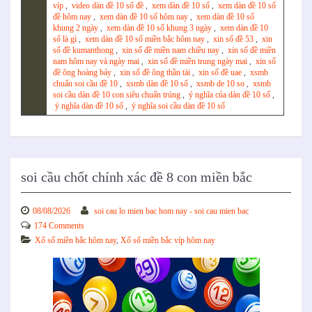
víp
,
video dàn đề 10 số đề
,
xem dàn đề 10 số
,
xem dàn đề 10 số
đề hôm nay
,
xem dàn đề 10 số hôm nay
,
xem dàn đề 10 số
khung 2 ngày
,
xem dàn đề 10 số khung 3 ngày
,
xem dàn đề 10
số là gì
,
xem dàn đề 10 số miền bắc hôm nay
,
xin số đề 53
,
xin
số đề kumanthong
,
xin số đề miền nam chiều nay
,
xin số đề miền
nam hôm nay và ngày mai
,
xin số đề miền trung ngày mai
,
xin số
đề ông hoàng bảy
,
xin số đề ông thần tài
,
xin số đề uae
,
xsmb
chuẩn soi cầu đề 10
,
xsmb dàn đề 10 số
,
xsmb de 10 so
,
xsmb
soi cầu dàn đề 10 con siêu chuẩn trúng
,
ý nghĩa của dàn đề 10 số
,
ý nghĩa dàn đề 10 số
,
ý nghĩa soi cầu dàn đề 10 số
soi cầu chốt chính xác đề 8 con miền bắc
08/08/2026
soi cau lo mien bac hom nay - soi cau mien bac
174 Comments
Xổ số miền bắc hôm nay
,
Xổ số miền bắc víp hôm nay