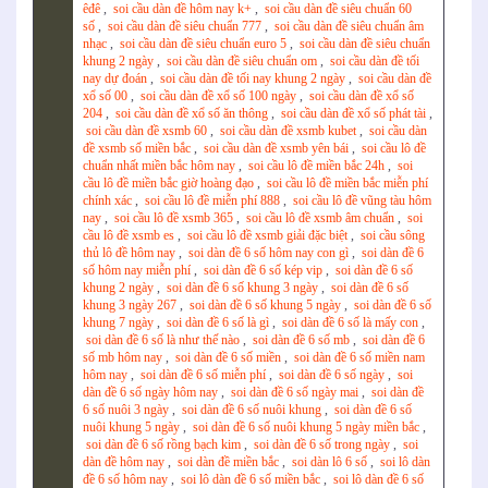
êđê
,
soi cầu dàn đề hôm nay k+
,
soi cầu dàn đề siêu chuẩn 60
số
,
soi cầu dàn đề siêu chuẩn 777
,
soi cầu dàn đề siêu chuẩn âm
nhạc
,
soi cầu dàn đề siêu chuẩn euro 5
,
soi cầu dàn đề siêu chuẩn
khung 2 ngày
,
soi cầu dàn đề siêu chuẩn om
,
soi cầu dàn đề tối
nay dự đoán
,
soi cầu dàn đề tối nay khung 2 ngày
,
soi cầu dàn đề
xổ số 00
,
soi cầu dàn đề xổ số 100 ngày
,
soi cầu dàn đề xổ số
204
,
soi cầu dàn đề xổ số ăn thông
,
soi cầu dàn đề xổ số phát tài
,
soi cầu dàn đề xsmb 60
,
soi cầu dàn đề xsmb kubet
,
soi cầu dàn
đề xsmb số miền bắc
,
soi cầu dàn đề xsmb yên bái
,
soi cầu lô đề
chuẩn nhất miền bắc hôm nay
,
soi cầu lô đề miền bắc 24h
,
soi
cầu lô đề miền bắc giờ hoàng đạo
,
soi cầu lô đề miền bắc miễn phí
chính xác
,
soi cầu lô đề miễn phí 888
,
soi cầu lô đề vũng tàu hôm
nay
,
soi cầu lô đề xsmb 365
,
soi cầu lô đề xsmb âm chuẩn
,
soi
cầu lô đề xsmb es
,
soi cầu lô đề xsmb giải đặc biệt
,
soi cầu sông
thủ lô đề hôm nay
,
soi dàn đề 6 số hôm nay con gì
,
soi dàn đề 6
số hôm nay miễn phí
,
soi dàn đề 6 số kép vip
,
soi dàn đề 6 số
khung 2 ngày
,
soi dàn đề 6 số khung 3 ngày
,
soi dàn đề 6 số
khung 3 ngày 267
,
soi dàn đề 6 số khung 5 ngày
,
soi dàn đề 6 số
khung 7 ngày
,
soi dàn đề 6 số là gì
,
soi dàn đề 6 số là mấy con
,
soi dàn đề 6 số là như thế nào
,
soi dàn đề 6 số mb
,
soi dàn đề 6
số mb hôm nay
,
soi dàn đề 6 số miền
,
soi dàn đề 6 số miền nam
hôm nay
,
soi dàn đề 6 số miễn phí
,
soi dàn đề 6 số ngày
,
soi
dàn đề 6 số ngày hôm nay
,
soi dàn đề 6 số ngày mai
,
soi dàn đề
6 số nuôi 3 ngày
,
soi dàn đề 6 số nuôi khung
,
soi dàn đề 6 số
nuôi khung 5 ngày
,
soi dàn đề 6 số nuôi khung 5 ngày miền bắc
,
soi dàn đề 6 số rồng bạch kim
,
soi dàn đề 6 số trong ngày
,
soi
dàn đề hôm nay
,
soi dàn đề miền bắc
,
soi dàn lô 6 số
,
soi lô dàn
đề 6 số hôm nay
,
soi lô dàn đề 6 số miền bắc
,
soi lô dàn đề 6 số