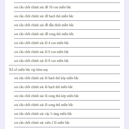
soi cầu chốt chính xác đề 10 con miền bắc
soi cầu chốt chính xác đề bạch thủ miền bắc
soi cầu chốt chính xác đề đầu đuôi miền bắc
soi cầu chốt chính xác đề song thủ miền bắc
soi cầu chốt chính xác lô 4 con miền bắc
soi cầu chốt chính xác lô 6 con miền bắc
soi cầu chốt chính xác lô 8 con miền bắc
Xổ số miền bắc víp hôm nay
soi cầu chốt chính xác lô bạch thủ kép miền bắc
soi cầu chốt chính xác lô bạch thủ miền bắc
soi cầu chốt chính xác lô song thủ kép miền bắc
soi cầu chốt chính xác lô song thủ miền bắc
soi cầu chốt chính xác víp 3 càng miền bắc
soi cầu chốt chính xác xiên 2 lô miền bắc