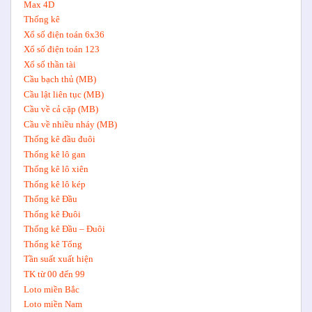
Max 4D
Thống kê
Xổ số điện toán 6x36
Xổ số điện toán 123
Xổ số thần tài
Cầu bạch thủ (MB)
Cầu lật liên tục (MB)
Cầu về cả cặp (MB)
Cầu về nhiều nháy (MB)
Thống kê đầu đuôi
Thống kê lô gan
Thống kê lô xiên
Thống kê lô kép
Thống kê Đầu
Thống kê Đuôi
Thống kê Đầu – Đuôi
Thống kê Tổng
Tần suất xuất hiện
TK từ 00 đến 99
Loto miền Bắc
Loto miền Nam