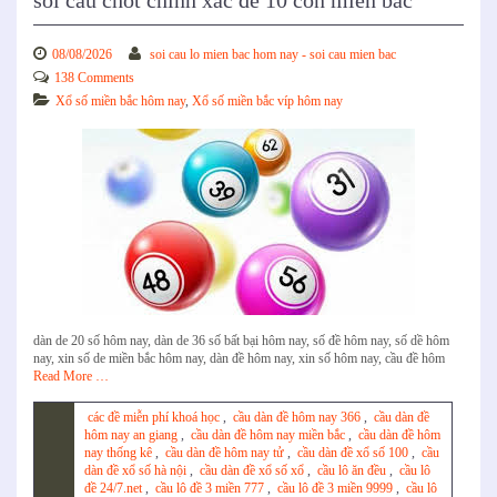
soi cầu chốt chính xác đề 10 con miền bắc
08/08/2026
soi cau lo mien bac hom nay - soi cau mien bac
138 Comments
Xổ số miền bắc hôm nay
,
Xổ số miền bắc víp hôm nay
dàn de 20 số hôm nay, dàn de 36 số bất bại hôm nay, số đề hôm nay, số dề hôm
nay, xin số de miền bắc hôm nay, dàn đề hôm nay, xin số hôm nay, cầu đề hôm
Read More …
các đề miễn phí khoá học
,
cầu dàn đề hôm nay 366
,
cầu dàn đề
hôm nay an giang
,
cầu dàn đề hôm nay miền bắc
,
cầu dàn đề hôm
nay thống kê
,
cầu dàn đề hôm nay tử
,
cầu dàn đề xổ số 100
,
cầu
dàn đề xổ số hà nội
,
cầu dàn đề xổ số xổ
,
cầu lô ăn đều
,
cầu lô
đề 24/7.net
,
cầu lô đề 3 miền 777
,
cầu lô đề 3 miền 9999
,
cầu lô