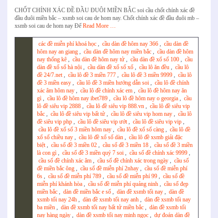
CHỐT CHÍNH XÁC ĐỀ ĐẦU ĐUÔI MIỀN BẮC soi cầu chốt chính xác đề
đầu đuôi miền bắc – xsmb soi cau de hom nay. Chốt chính xác đề đầu đuôi mb –
xsmb soi cau de hom nay Để
Read More …
các đề miễn phí khoá học
,
cầu dàn đề hôm nay 366
,
cầu dàn đề
hôm nay an giang
,
cầu dàn đề hôm nay miền bắc
,
cầu dàn đề hôm
nay thống kê
,
cầu dàn đề hôm nay tử
,
cầu dàn đề xổ số 100
,
cầu
dàn đề xổ số hà nội
,
cầu dàn đề xổ số xổ
,
cầu lô ăn đều
,
cầu lô
đề 24/7.net
,
cầu lô đề 3 miền 777
,
cầu lô đề 3 miền 9999
,
cầu lô
đề 3 miền easy
,
cầu lô đề 3 miền hướng dẫn soi
,
cầu lô đề chính
xác âm hôm nay
,
cầu lô đề chính xác em
,
cầu lô đề hôm nay ăn
gì
,
cầu lô đề hôm nay ibet789
,
cầu lô đề hôm nay o georgia
,
cầu
lô đề siêu vip 2888
,
cầu lô đề siêu vip 888.vn
,
cầu lô đề siêu vip
bắc
,
cầu lô đề siêu vip bất tử
,
cầu lô đề siêu vip hom nay
,
cầu lô
đề siêu vip php
,
cầu lô đề siêu vip ướt
,
cầu lô đề siêu vip vip
,
cầu lô đề xổ số 3 miền hôm nay
,
cầu lô đề xổ số càng
,
cầu lô đề
xổ số chiều nay
,
cầu lô đề xổ số dàn
,
cầu lô đề xsmb giải đặc
biệt
,
cầu số đề 3 miền 02
,
cầu số đề 3 miền 18
,
cầu số đề 3 miền
là con gì
,
cầu số đề 3 miền quý 7 soi
,
cầu số đề chính xác 9999
,
cầu số đề chính xác âm
,
cầu số đề chính xác trong ngày
,
cầu số
đề miền bắc ông
,
cầu số đề miễn phí 2nhay
,
cầu số đề miễn phí
6s
,
cầu số đề miễn phí 789
,
cầu số đề miễn phí 99
,
cầu số đề
miễn phí khánh hòa
,
cầu số đề miễn phí quảng ninh
,
cầu số đẹp
miền bắc
,
dàn đề miền bắc e số
,
dàn đề xsmb tối nay
,
dàn đề
xsmb tối nay 24h
,
dàn đề xsmb tối nay anh
,
dàn đề xsmb tối nay
ba miền
,
dàn đề xsmb tối nay bất tử miền bắc
,
dàn đề xsmb tối
nay hàng ngày
,
dàn đề xsmb tối nay minh ngọc
,
dự đoán dàn đề