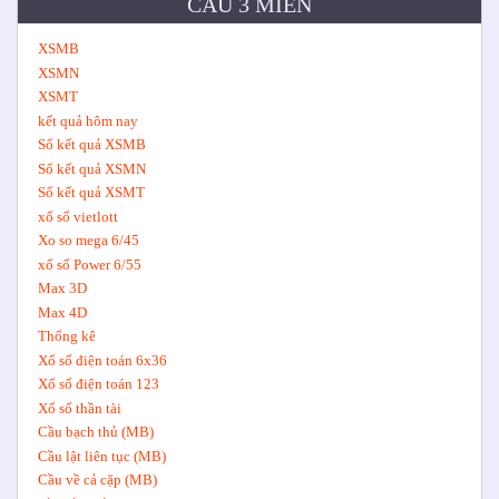
CẦU 3 MIỀN
XSMB
XSMN
XSMT
kết quả hôm nay
Sổ kết quả XSMB
Sổ kết quả XSMN
Sổ kết quả XSMT
xổ số vietlott
Xo so mega 6/45
xổ số Power 6/55
Max 3D
Max 4D
Thống kê
Xổ số điện toán 6x36
Xổ số điện toán 123
Xổ số thần tài
Cầu bạch thủ (MB)
Cầu lật liên tục (MB)
Cầu về cả cặp (MB)