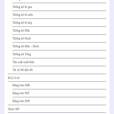
Thống kê lô gan
Thống kê lô xiên
Thống kê lô kép
Thống kê Đầu
Thống kê Đuôi
Thống kê Đầu – Đuôi
Thống kê Tổng
Tần suất xuất hiện
TK từ 00 đến 99
KQ Lô tô
Bảng loto MB
Bảng loto MT
Bảng loto MN
Quay thử