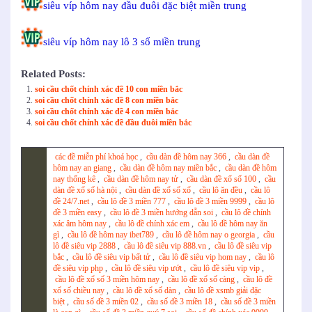
siêu víp hôm nay đầu đuôi đặc biệt miền trung
siêu víp hôm nay lô 3 số miền trung
Related Posts:
soi cầu chốt chính xác đề 10 con miền bắc
soi cầu chốt chính xác đề 8 con miền bắc
soi cầu chốt chính xác đề 4 con miền bắc
soi cầu chốt chính xác đề đầu đuôi miền bắc
các đề miễn phí khoá học
,
cầu dàn đề hôm nay 366
,
cầu dàn đề
hôm nay an giang
,
cầu dàn đề hôm nay miền bắc
,
cầu dàn đề hôm
nay thống kê
,
cầu dàn đề hôm nay tử
,
cầu dàn đề xổ số 100
,
cầu
dàn đề xổ số hà nội
,
cầu dàn đề xổ số xổ
,
cầu lô ăn đều
,
cầu lô
đề 24/7.net
,
cầu lô đề 3 miền 777
,
cầu lô đề 3 miền 9999
,
cầu lô
đề 3 miền easy
,
cầu lô đề 3 miền hướng dẫn soi
,
cầu lô đề chính
xác âm hôm nay
,
cầu lô đề chính xác em
,
cầu lô đề hôm nay ăn
gì
,
cầu lô đề hôm nay ibet789
,
cầu lô đề hôm nay o georgia
,
cầu
lô đề siêu vip 2888
,
cầu lô đề siêu vip 888.vn
,
cầu lô đề siêu vip
bắc
,
cầu lô đề siêu vip bất tử
,
cầu lô đề siêu vip hom nay
,
cầu lô
đề siêu vip php
,
cầu lô đề siêu vip ướt
,
cầu lô đề siêu vip vip
,
cầu lô đề xổ số 3 miền hôm nay
,
cầu lô đề xổ số càng
,
cầu lô đề
xổ số chiều nay
,
cầu lô đề xổ số dàn
,
cầu lô đề xsmb giải đặc
biệt
,
cầu số đề 3 miền 02
,
cầu số đề 3 miền 18
,
cầu số đề 3 miền