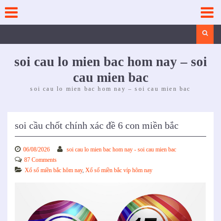
Skip
to
content
Search
soi cau lo mien bac hom nay – soi
cau mien bac
soi cau lo mien bac hom nay – soi cau mien bac
soi cầu chốt chính xác đề 6 con miền bắc
06/08/2026
soi cau lo mien bac hom nay - soi cau mien bac
87 Comments
Xổ số miền bắc hôm nay
,
Xổ số miền bắc víp hôm nay