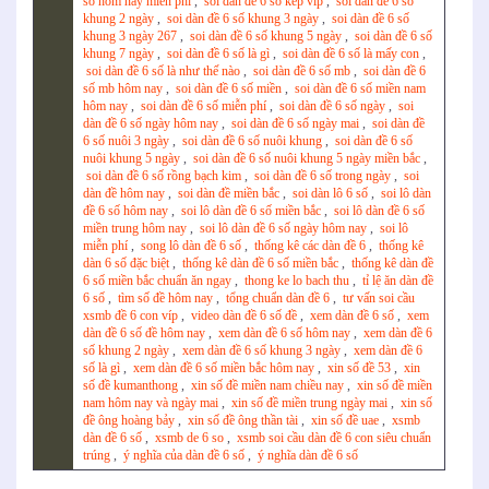
số hôm nay miễn phí
,
soi dàn đề 6 số kép vip
,
soi dàn đề 6 số
khung 2 ngày
,
soi dàn đề 6 số khung 3 ngày
,
soi dàn đề 6 số
khung 3 ngày 267
,
soi dàn đề 6 số khung 5 ngày
,
soi dàn đề 6 số
khung 7 ngày
,
soi dàn đề 6 số là gì
,
soi dàn đề 6 số là mấy con
,
soi dàn đề 6 số là như thế nào
,
soi dàn đề 6 số mb
,
soi dàn đề 6
số mb hôm nay
,
soi dàn đề 6 số miền
,
soi dàn đề 6 số miền nam
hôm nay
,
soi dàn đề 6 số miễn phí
,
soi dàn đề 6 số ngày
,
soi
dàn đề 6 số ngày hôm nay
,
soi dàn đề 6 số ngày mai
,
soi dàn đề
6 số nuôi 3 ngày
,
soi dàn đề 6 số nuôi khung
,
soi dàn đề 6 số
nuôi khung 5 ngày
,
soi dàn đề 6 số nuôi khung 5 ngày miền bắc
,
soi dàn đề 6 số rồng bạch kim
,
soi dàn đề 6 số trong ngày
,
soi
dàn đề hôm nay
,
soi dàn đề miền bắc
,
soi dàn lô 6 số
,
soi lô dàn
đề 6 số hôm nay
,
soi lô dàn đề 6 số miền bắc
,
soi lô dàn đề 6 số
miền trung hôm nay
,
soi lô dàn đề 6 số ngày hôm nay
,
soi lô
miễn phí
,
song lô dàn đề 6 số
,
thống kê các dàn đề 6
,
thống kê
dàn 6 số đặc biệt
,
thống kê dàn đề 6 số miền bắc
,
thống kê dàn đề
6 số miền bắc chuẩn ăn ngay
,
thong ke lo bach thu
,
tỉ lệ ăn dàn đề
6 số
,
tìm số đề hôm nay
,
tổng chuẩn dàn đề 6
,
tư vấn soi cầu
xsmb đề 6 con víp
,
video dàn đề 6 số đề
,
xem dàn đề 6 số
,
xem
dàn đề 6 số đề hôm nay
,
xem dàn đề 6 số hôm nay
,
xem dàn đề 6
số khung 2 ngày
,
xem dàn đề 6 số khung 3 ngày
,
xem dàn đề 6
số là gì
,
xem dàn đề 6 số miền bắc hôm nay
,
xin số đề 53
,
xin
số đề kumanthong
,
xin số đề miền nam chiều nay
,
xin số đề miền
nam hôm nay và ngày mai
,
xin số đề miền trung ngày mai
,
xin số
đề ông hoàng bảy
,
xin số đề ông thần tài
,
xin số đề uae
,
xsmb
dàn đề 6 số
,
xsmb de 6 so
,
xsmb soi cầu dàn đề 6 con siêu chuẩn
trúng
,
ý nghĩa của dàn đề 6 số
,
ý nghĩa dàn đề 6 số