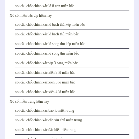
soi cầu chốt chính xác lô 8 con miền bắc
Xổ số miền bắc víp hôm nay
soi cầu chốt chính xác lô bạch thủ kép miền bắc
soi cầu chốt chính xác lô bạch thủ miền bắc
soi cầu chốt chính xác lô song thủ kép miền bắc
soi cầu chốt chính xác lô song thủ miền bắc
soi cầu chốt chính xác víp 3 càng miền bắc
soi cầu chốt chính xác xiên 2 lô miền bắc
soi cầu chốt chính xác xiên 3 lô miền bắc
soi cầu chốt chính xác xiên 4 lô miền bắc
Xổ số miền trung hôm nay
soi cầu chốt chính xác bao lô miền trung
soi cầu chốt chính xác cặp xíu chủ miền trung
soi cầu chốt chính xác đặc biệt miền trung