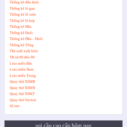
Thống kê đầu đuôi
Thống kê lô gan
Thống kê lô xiên
Thống kê lô kép
Thống kê Đầu
Thống kê Đuôi
Thống kê Đầu – Đuôi
Thống kê Tổng
Tần suất xuất hiện
TK từ 00 đến 99
Loto miền Bắc
Loto miền Nam
Loto miền Trung
Quay thử XSMB
Quay thử XSMN
Quay thử XSMT
Quay thử Vietlott
Sổ mơ
soi cầu cao cấp hôm nay