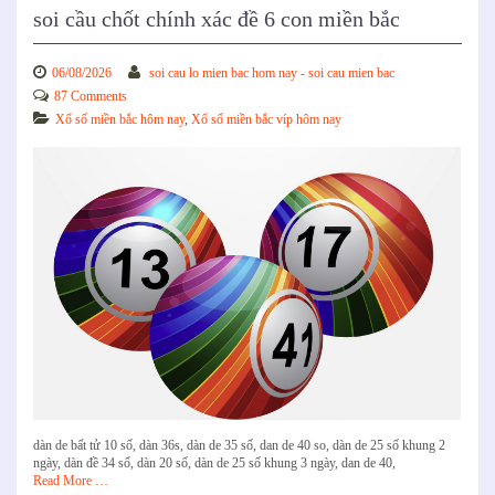
soi cầu chốt chính xác đề 6 con miền bắc
06/08/2026
soi cau lo mien bac hom nay - soi cau mien bac
87 Comments
Xổ số miền bắc hôm nay
,
Xổ số miền bắc víp hôm nay
dàn de bất tử 10 số, dàn 36s, dàn de 35 số, dan de 40 so, dàn de 25 số khung 2
ngày, dàn đề 34 số, dàn 20 số, dàn de 25 số khung 3 ngày, dan de 40,
Read More …