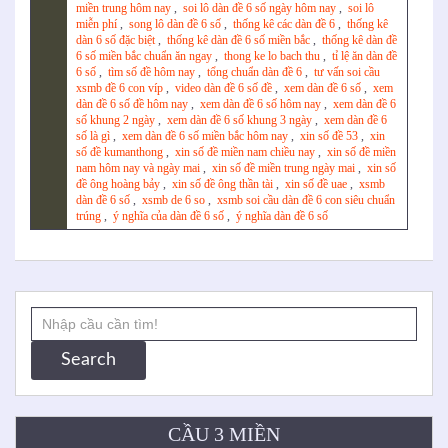
miền trung hôm nay
,
soi lô dàn đề 6 số ngày hôm nay
,
soi lô
miễn phí
,
song lô dàn đề 6 số
,
thống kê các dàn đề 6
,
thống kê
dàn 6 số đặc biệt
,
thống kê dàn đề 6 số miền bắc
,
thống kê dàn đề
6 số miền bắc chuẩn ăn ngay
,
thong ke lo bach thu
,
tỉ lệ ăn dàn đề
6 số
,
tìm số đề hôm nay
,
tổng chuẩn dàn đề 6
,
tư vấn soi cầu
xsmb đề 6 con víp
,
video dàn đề 6 số đề
,
xem dàn đề 6 số
,
xem
dàn đề 6 số đề hôm nay
,
xem dàn đề 6 số hôm nay
,
xem dàn đề 6
số khung 2 ngày
,
xem dàn đề 6 số khung 3 ngày
,
xem dàn đề 6
số là gì
,
xem dàn đề 6 số miền bắc hôm nay
,
xin số đề 53
,
xin
số đề kumanthong
,
xin số đề miền nam chiều nay
,
xin số đề miền
nam hôm nay và ngày mai
,
xin số đề miền trung ngày mai
,
xin số
đề ông hoàng bảy
,
xin số đề ông thần tài
,
xin số đề uae
,
xsmb
dàn đề 6 số
,
xsmb de 6 so
,
xsmb soi cầu dàn đề 6 con siêu chuẩn
trúng
,
ý nghĩa của dàn đề 6 số
,
ý nghĩa dàn đề 6 số
Search
CẦU 3 MIỀN