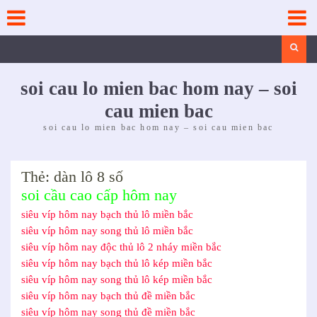
Skip
to
content
Search
soi cau lo mien bac hom nay – soi
cau mien bac
soi cau lo mien bac hom nay – soi cau mien bac
Thẻ:
dàn lô 8 số
soi cầu cao cấp hôm nay
siêu víp hôm nay bạch thủ lô miền bắc
siêu víp hôm nay song thủ lô miền bắc
siêu víp hôm nay độc thủ lô 2 nháy miền bắc
siêu víp hôm nay bạch thủ lô kép miền bắc
siêu víp hôm nay song thủ lô kép miền bắc
siêu víp hôm nay bạch thủ đề miền bắc
siêu víp hôm nay song thủ đề miền bắc