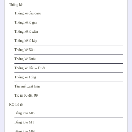
Thống kê
Thống kê đầu đuôi
Thống kê lô gan
Thống kê lô xiên
Thống kê lô kép
Thống kê Đầu
Thống kê Đuôi
Thống kê Đầu – Đuôi
Thống kê Tổng
Tần suất xuất hiện
TK từ 00 đến 99
KQ Lô tô
Bảng loto MB
Bảng loto MT
Bảng loto MN