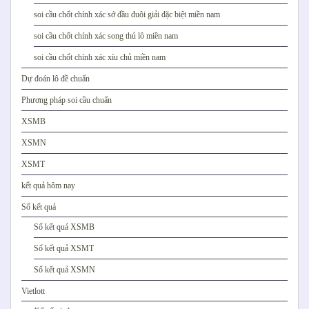
soi cầu chốt chính xác sớ đầu đuôi giải đặc biệt miền nam
soi cầu chốt chính xác song thủ lô miền nam
soi cầu chốt chính xác xíu chủ miền nam
Dự đoán lô đề chuẩn
Phương pháp soi cầu chuẩn
XSMB
XSMN
XSMT
kết quả hôm nay
Sổ kết quả
Sổ kết quả XSMB
Sổ kết quả XSMT
Sổ kết quả XSMN
Vietlott