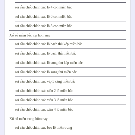
soi cầu chốt chính xác lô 4 con miền bắc
soi cầu chốt chính xác lô 6 con miền bắc
soi cầu chốt chính xác lô 8 con miền bắc
Xổ số miền bắc víp hôm nay
soi cầu chốt chính xác lô bạch thủ kép miền bắc
soi cầu chốt chính xác lô bạch thủ miền bắc
soi cầu chốt chính xác lô song thủ kép miền bắc
soi cầu chốt chính xác lô song thủ miền bắc
soi cầu chốt chính xác víp 3 càng miền bắc
soi cầu chốt chính xác xiên 2 lô miền bắc
soi cầu chốt chính xác xiên 3 lô miền bắc
soi cầu chốt chính xác xiên 4 lô miền bắc
Xổ số miền trung hôm nay
soi cầu chốt chính xác bao lô miền trung