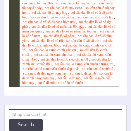
cầu dàn lô tối nay 366
,
soi cầu dàn lô tối nay 5/7
,
soi cầu dàn lô
tối nay â nháy
,
soi cầu dàn lô tối nay extra
,
soi cầu dàn lô tối nay
hom
,
soi cầu dàn lô tối nay ông
,
soi cầu dàn lô xổ số 5 số miền
bắc
,
soi cầu dàn lô xổ số 6 số bất bại
,
soi cầu dàn lô xổ số 9 tây
,
soi cầu dàn lô xổ số đà nẵng hôm nay
,
soi cầu dàn lô xổ số đại
phát
,
soi cầu dàn lô xổ số miền bắc 99 ngày
,
soi cầu dàn lô xổ số
miền bắc quân
,
soi cầu dàn lô xổ số miền bắc tối nay
,
soi cầu dàn
lô xổ số nam
,
soi cầu dàn lô xổ số ơi
,
soi cầu dàn lô xổ số phú
yên
,
soi cầu dàn lô xổ số rồi
,
soi cầu dàn lô xổ số ướt
,
soi cầu
dàn lô xsmb chính xác 666
,
soi cầu dàn lô xsmb chính xác chốt
số
,
soi cầu dàn lô xsmb chính xác sau
,
soi cầu dàn lô xsmb
chuẩn
,
soi cau dàn lo xsmb du doan
,
soi cầu dàn lô xsmb siêu
chuẩn 4 số
,
soi cầu dàn lô xsmb siêu chuẩn 88
,
soi cầu dàn lô
xsmb siêu chuẩn 888
,
soi cầu dàn lô xsmb siêu chuẩn a trung roi
,
soi cầu dàn lô xsmb siêu chuẩn đẹp nhất
,
soi cầu dàn lô xsmb tô
,
soi cau lo de dep ngay hom nay
,
soi cau lo de xsmb
,
soi cau lo
de xsmb ngay hom nay
,
soi cầu lô đề mb
,
soi cầu lô miền bắc
hôm nay
,
soi lô đề mb
,
soi số lô đề chuẩn
Search