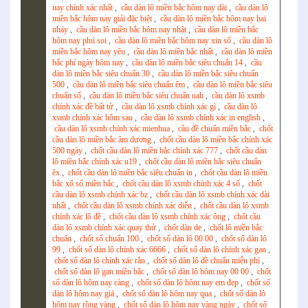
nay chính xác nhất
,
cầu dàn lô miền bắc hôm nay dài
,
cầu dàn lô
miền bắc hôm nay giải đặc biệt
,
cầu dàn lô miền bắc hôm nay hai
nháy
,
cầu dàn lô miền bắc hôm nay nhật
,
cầu dàn lô miền bắc
hôm nay phú soi
,
cầu dàn lô miền bắc hôm nay xin số
,
cầu dàn lô
miền bắc hôm nay yêu
,
cầu dàn lô miền bắc nhất
,
cầu dàn lô miền
bắc phí ngày hôm nay
,
cầu dàn lô miền bắc siêu chuẩn 14
,
cầu
dàn lô miền bắc siêu chuẩn 30
,
cầu dàn lô miền bắc siêu chuẩn
500
,
cầu dàn lô miền bắc siêu chuẩn êm
,
cầu dàn lô miền bắc siêu
chuẩn số
,
cầu dàn lô miền bắc siêu chuẩn uah
,
cầu dàn lô xsmb
chính xác đề bất tử
,
cầu dàn lô xsmb chính xác gì
,
cầu dàn lô
xsmb chính xác hôm sau
,
cầu dàn lô xsmb chính xác in english
,
cầu dàn lô xsmb chính xác mienhua
,
cầu đề chuẩn miền bắc
,
chốt
cầu dàn lô miền bắc âm dương
,
chốt cầu dàn lô miền bắc chính xác
500 ngày
,
chốt cầu dàn lô miền bắc chính xác 777
,
chốt cầu dàn
lô miền bắc chính xác u19
,
chốt cầu dàn lô miền bắc siêu chuẩn
êx
,
chốt cầu dàn lô miền bắc siêu chuẩn in
,
chốt cầu dàn lô miền
bắc xổ số miền bắc
,
chốt cầu dàn lô xsmb chính xác 4 số
,
chốt
cầu dàn lô xsmb chính xác bz
,
chốt cầu dàn lô xsmb chính xác dài
nhất
,
chốt cầu dàn lô xsmb chính xác diễn
,
chốt cầu dàn lô xsmb
chính xác lô đề
,
chốt cầu dàn lô xsmb chính xác ông
,
chốt cầu
dàn lô xsmb chính xác quay thử
,
chốt dàn de
,
chốt lô miền bắc
chuẩn
,
chốt số chuẩn 100
,
chốt số dàn lô 00 00
,
chốt số dàn lô
99
,
chốt số dàn lô chính xác 6666
,
chốt số dàn lô chính xác gan
,
chốt số dàn lô chính xác rắn
,
chốt số dàn lô đề chuẩn miễn phí
,
chốt số dàn lô gan miền bắc
,
chốt số dàn lô hôm nay 00 00
,
chốt
số dàn lô hôm nay càng
,
chốt số dàn lô hôm nay em đẹp
,
chốt số
dàn lô hôm nay giá
,
chốt số dàn lô hôm nay qua
,
chốt số dàn lô
hôm nay rồng vàng
,
chốt số dàn lô hôm nay vàng ngày
,
chốt số