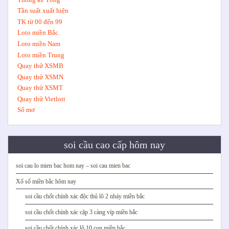
Tần suất xuất hiện
TK từ 00 đến 99
Loto miền Bắc
Loto miền Nam
Loto miền Trung
Quay thử XSMB
Quay thử XSMN
Quay thử XSMT
Quay thử Vietlott
Sổ mơ
soi cầu cao cấp hôm nay
soi cau lo mien bac hom nay – soi cau mien bac
Xổ số miền bắc hôm nay
soi cầu chốt chính xác độc thủ lô 2 nháy miền bắc
soi cầu chốt chính xác cặp 3 càng víp miền bắc
soi cầu chốt chính xác lô 10 con miền bắc