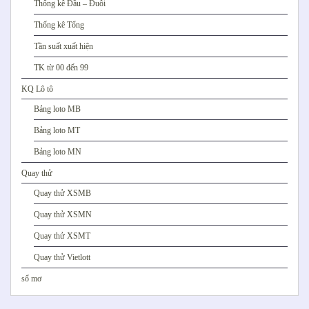
Thống kê Đầu – Đuôi
Thống kê Tổng
Tần suất xuất hiện
TK từ 00 đến 99
KQ Lô tô
Bảng loto MB
Bảng loto MT
Bảng loto MN
Quay thử
Quay thử XSMB
Quay thử XSMN
Quay thử XSMT
Quay thử Vietlott
sổ mơ