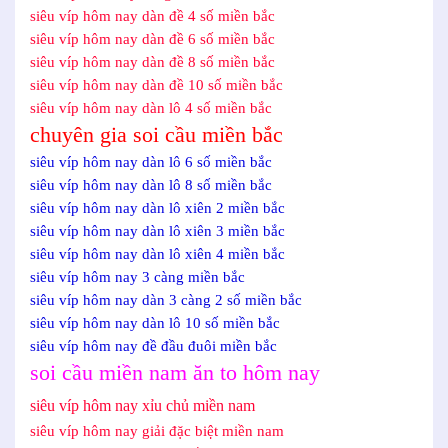
siêu víp hôm nay dàn đề 4 số miền bắc
siêu víp hôm nay dàn đề 6 số miền bắc
siêu víp hôm nay dàn đề 8 số miền bắc
siêu víp hôm nay dàn đề 10 số miền bắc
siêu víp hôm nay dàn lô 4 số miền bắc
chuyên gia soi cầu miền bắc
siêu víp hôm nay dàn lô 6 số miền bắc
siêu víp hôm nay dàn lô 8 số miền bắc
siêu víp hôm nay dàn lô xiên 2 miền bắc
siêu víp hôm nay dàn lô xiên 3 miền bắc
siêu víp hôm nay dàn lô xiên 4 miền bắc
siêu víp hôm nay 3 càng miền bắc
siêu víp hôm nay dàn 3 càng 2 số miền bắc
siêu víp hôm nay dàn lô 10 số miền bắc
siêu víp hôm nay đề đầu đuôi miền bắc
soi cầu miền nam ăn to hôm nay
siêu víp hôm nay xỉu chủ miền nam
siêu víp hôm nay giải đặc biệt miền nam