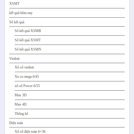
XSMT
kết quả hôm nay
Sổ kết quả
Sổ kết quả XSMB
Sổ kết quả XSMT
Sổ kết quả XSMN
Vietlott
Xổ số vietlott
Xo so mega 6/45
xổ số Power 6/55
Max 3D
Max 4D
Thống kê
Điện toán
Xổ số điện toán 6×36