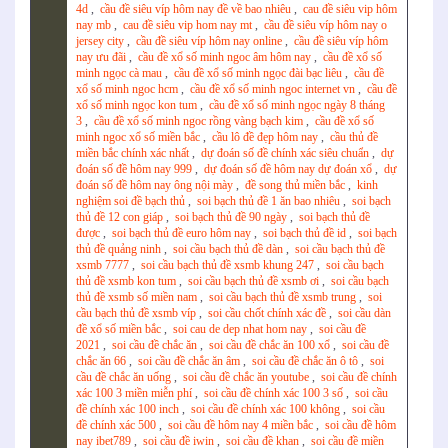
4d
,
cầu đề siêu víp hôm nay đề về bao nhiêu
,
cau đề siêu vip hôm
nay mb
,
cau đề siêu vip hom nay mt
,
cầu đề siêu víp hôm nay o
jersey city
,
cầu đề siêu víp hôm nay online
,
cầu đề siêu víp hôm
nay ưu đãi
,
cầu đề xổ số minh ngoc âm hôm nay
,
cầu đề xổ số
minh ngọc cà mau
,
cầu đề xổ số minh ngọc đài bạc liêu
,
cầu đề
xổ số minh ngoc hcm
,
cầu đề xổ số minh ngoc internet vn
,
cầu đề
xổ số minh ngọc kon tum
,
cầu đề xổ số minh ngọc ngày 8 tháng
3
,
cầu đề xổ số minh ngoc rồng vàng bạch kim
,
cầu đề xổ số
minh ngoc xổ số miền bắc
,
cầu lô đề đẹp hôm nay
,
cầu thủ đề
miền bắc chính xác nhất
,
dự đoán số đề chính xác siêu chuẩn
,
dự
đoán số đề hôm nay 999
,
dự đoán số đề hôm nay dự đoán xổ
,
dự
đoán số đề hôm nay ông nội mày
,
đề song thủ miền bắc
,
kinh
nghiệm soi đề bạch thủ
,
soi bạch thủ đề 1 ăn bao nhiêu
,
soi bạch
thủ đề 12 con giáp
,
soi bạch thủ đề 90 ngày
,
soi bạch thủ đề
được
,
soi bạch thủ đề euro hôm nay
,
soi bạch thủ đề id
,
soi bạch
thủ đề quảng ninh
,
soi cầu bạch thủ đề dàn
,
soi cầu bạch thủ đề
xsmb 7777
,
soi cầu bạch thủ đề xsmb khung 247
,
soi cầu bạch
thủ đề xsmb kon tum
,
soi cầu bạch thủ đề xsmb ơi
,
soi cầu bạch
thủ đề xsmb số miền nam
,
soi cầu bạch thủ đề xsmb trung
,
soi
cầu bạch thủ đề xsmb víp
,
soi cầu chốt chính xác đề
,
soi cầu dàn
đề xổ số miền bắc
,
soi cau de dep nhat hom nay
,
soi cầu đề
2021
,
soi cầu đề chắc ăn
,
soi cầu đề chắc ăn 100 xổ
,
soi cầu đề
chắc ăn 66
,
soi cầu đề chắc ăn âm
,
soi cầu đề chắc ăn ô tô
,
soi
cầu đề chắc ăn uống
,
soi cầu đề chắc ăn youtube
,
soi cầu đề chính
xác 100 3 miền miễn phí
,
soi cầu đề chính xác 100 3 số
,
soi cầu
đề chính xác 100 inch
,
soi cầu đề chính xác 100 không
,
soi cầu
đề chính xác 500
,
soi cầu đề hôm nay 4 miền bắc
,
soi cầu đề hôm
nay ibet789
,
soi cầu đề iwin
,
soi cầu đề khan
,
soi cầu đề miền