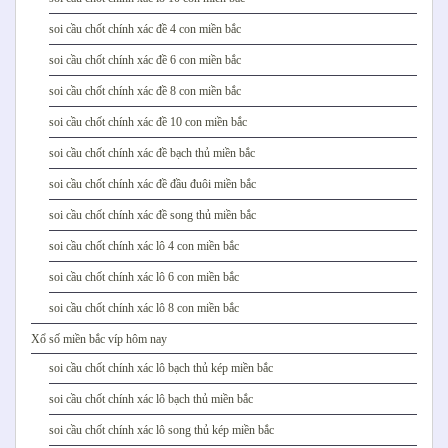
soi cầu chốt chính xác đề 4 con miền bắc
soi cầu chốt chính xác đề 6 con miền bắc
soi cầu chốt chính xác đề 8 con miền bắc
soi cầu chốt chính xác đề 10 con miền bắc
soi cầu chốt chính xác đề bạch thủ miền bắc
soi cầu chốt chính xác đề đầu đuôi miền bắc
soi cầu chốt chính xác đề song thủ miền bắc
soi cầu chốt chính xác lô 4 con miền bắc
soi cầu chốt chính xác lô 6 con miền bắc
soi cầu chốt chính xác lô 8 con miền bắc
Xổ số miền bắc víp hôm nay
soi cầu chốt chính xác lô bạch thủ kép miền bắc
soi cầu chốt chính xác lô bạch thủ miền bắc
soi cầu chốt chính xác lô song thủ kép miền bắc