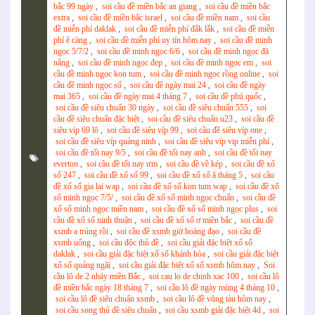
bắc 99 ngày
,
soi cầu đề miền bắc an giang
,
soi cầu đề miền bắc
extra
,
soi cầu đề miền bắc israel
,
soi cầu đề miền nam
,
soi cầu
đề miễn phí daklak
,
soi cầu đề miễn phí đắk lắk
,
soi cầu đề miễn
phí ê càng
,
soi cầu đề miễn phí uy tín hôm nay
,
soi cầu đề minh
ngọc 5/7/2
,
soi cầu đề minh ngọc 6/6
,
soi cầu đề minh ngọc đà
nẵng
,
soi cầu đề minh ngọc đẹp
,
soi cầu đề minh ngọc em
,
soi
cầu đề minh ngọc kon tum
,
soi cầu đề minh ngọc rồng online
,
soi
cầu đề minh ngọc số
,
soi cầu đề ngày mai 24
,
soi cầu đề ngày
mai 365
,
soi cầu đề ngày mai 4 tháng 7
,
soi cầu đề phú quốc
,
soi cầu đề siêu chuẩn 30 ngày
,
soi cầu đề siêu chuẩn 555
,
soi
cầu đề siêu chuẩn đặc biệt
,
soi cầu đề siêu chuẩn u23
,
soi cầu đề
siêu víp 69 lô
,
soi cầu đề siêu víp 99
,
soi cầu đề siêu víp one
,
soi cầu đề siêu víp quảng ninh
,
soi cầu đề siêu víp vip miễn phí
,
soi cầu đề tối nay 9/5
,
soi cầu đề tối nay anh
,
soi cầu đề tối nay
everton
,
soi cầu đề tối nay ưm
,
soi cầu đề về kép
,
soi cầu đề xổ
số 247
,
soi cầu đề xổ số 99
,
soi cầu đề xổ số ă tháng 5
,
soi cầu
đề xổ số gia lai wap
,
soi cầu đề xổ số kon tum wap
,
soi cầu đề xổ
số minh ngọc 7/5/
,
soi cầu đề xổ số minh ngọc chuẩn
,
soi cầu đề
xổ số minh ngọc miền nam
,
soi cầu đề xổ số minh ngọc plus
,
soi
cầu đề xổ số ninh thuận
,
soi cầu đề xổ số ơ miền bắc
,
soi cầu đề
xsmb a trúng rồi
,
soi cầu đề xsmb giờ hoàng đạo
,
soi cầu đề
xsmb uống
,
soi cầu độc thủ đề
,
soi cầu giải đặc biệt xổ số
daklak
,
soi cầu giải đặc biệt xổ số khánh hòa
,
soi cầu giải đặc biệt
xổ số quảng ngãi
,
soi cầu giải đặc biệt xổ số xsmb hôm nay
,
Soi
cầu lô de 2 nháy miền Bắc
,
soi cau lo de chinh xac 100
,
soi cầu lô
đề miền bắc ngày 18 tháng 7
,
soi cầu lô đề ngày mùng 4 tháng 10
,
soi cầu lô đề siêu chuẩn xsmb
,
soi cầu lô đề vũng tàu hôm nay
,
soi cầu song thủ đề siêu chuẩn
,
soi cầu xsmb giải đặc biệt 4d
,
soi