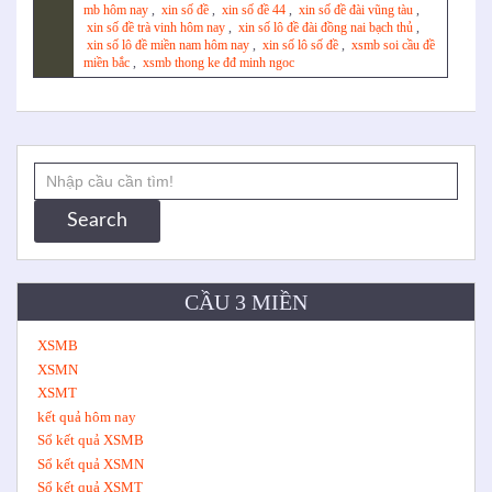
mb hôm nay
,
xin số đề
,
xin số đề 44
,
xin số đề đài vũng tàu
,
xin số đề trà vinh hôm nay
,
xin số lô đề đài đồng nai bạch thủ
,
xin số lô đề miền nam hôm nay
,
xin số lô số đề
,
xsmb soi cầu đề
miền bắc
,
xsmb thong ke đđ minh ngoc
Search
CẦU 3 MIỀN
XSMB
XSMN
XSMT
kết quả hôm nay
Sổ kết quả XSMB
Sổ kết quả XSMN
Sổ kết quả XSMT