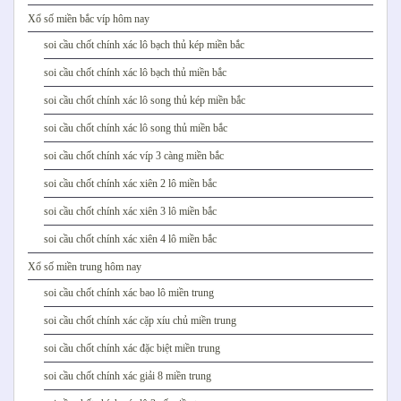
Xổ số miền bắc víp hôm nay
soi cầu chốt chính xác lô bạch thủ kép miền bắc
soi cầu chốt chính xác lô bạch thủ miền bắc
soi cầu chốt chính xác lô song thủ kép miền bắc
soi cầu chốt chính xác lô song thủ miền bắc
soi cầu chốt chính xác víp 3 càng miền bắc
soi cầu chốt chính xác xiên 2 lô miền bắc
soi cầu chốt chính xác xiên 3 lô miền bắc
soi cầu chốt chính xác xiên 4 lô miền bắc
Xổ số miền trung hôm nay
soi cầu chốt chính xác bao lô miền trung
soi cầu chốt chính xác cặp xíu chủ miền trung
soi cầu chốt chính xác đặc biệt miền trung
soi cầu chốt chính xác giải 8 miền trung