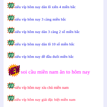
siêu víp hôm nay dàn lô xiên 4 miền bắc
siêu víp hôm nay 3 càng miền bắc
siêu víp hôm nay dàn 3 càng 2 số miền bắc
siêu víp hôm nay dàn lô 10 số miền bắc
siêu víp hôm nay đề đầu đuôi miền bắc
soi cầu miền nam ăn to hôm nay
siêu víp hôm nay xỉu chủ miền nam
siêu víp hôm nay giải đặc biệt miền nam