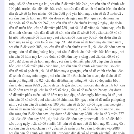
ướp , số đề hôm nay gia lai , soi cầu lô đề miền bắc 24h , soi cầu dàn đề chính xác
100 phía trước , dàn đề miền bắc e số , soi cầu dàn đề xsmb số miền bắc , dự đoán
dàn đề xổ số ăn bao nhiêu , đề đầu đuôi phú yên hôm nay , cầu số đề 3 miền 02 ,
soi cầu dàn đề hôm nay 00 , dự đoán số đề ngày mai 8/3 , quay số đề hôm nay ,
dự đoán số đề miễn phí 247 , soi cầu dàn đề siêu chuẩn khung 2 ngày , dự đoán
dàn đề miền bắc , cầu số đề miễn phí 789 , soi cầu lô đề vũng tàu hôm nay , cầu lô
đề chính xác em , cầu dàn đề xổ số xổ , cầu dàn đề xổ số 100 , cầu dàn đề xổ số
hà nội , kết quả số đề hôm nay , soi cầu dàn đề hôm nay 60 số , dự đoán dàn đề
hôm nay ra số gì , cầu lô đề siêu vip ướt , dự đoán số đề hôm nay đài miền nam ,
soi cầu lô đề xsmb 365 , soi cầu dàn đề siêu chuẩn euro 5 , cầu dàn đề hôm nay an
giang , xin số đề ông hoàng bảy , soi cầu lô đề chuẩn nhất miền bắc hôm nay , soi
cầu dàn đề hôm nay k+ , dự đoán số đề hôm nay 3 càng , soi cầu dàn đề xổ số
204 , dự đoán số đề hôm nay đầu , soi cầu lô đề miễn phí 888 , lập dàn đề miền
bắc , cầu số đề miễn phí khánh hòa , soi cầu dàn đề chính xác youtube , soi cầu
dàn đề xổ số phát tài , cầu lô đề hôm nay o georgia , cầu số đề chính xác âm , dàn
đề xsmb tối nay minh ngọc , soi cầu dàn đề siêu chuẩn âm nhạc , dự đoán số đề
miễn phí ông nội , lô 02 , cầu dàn đề hôm nay thống kê , cầu số đẹp miền bắc ,
cầu lô đề 3 miền 9999 , cầu lô đề xsmb giải đặc biệt , soi cầu dàn đề xsmb 60 , cầu
lô đề hôm nay ăn gì , cầu lô đề xổ số càng , cầu số đề miễn phí 2nhay , dự đoán
số đề miễn phí s miền , số đề hôm nay ông địa , số đẹp ngày hôm nay lô đề , soi
cầu dàn đề xổ số 00 , soi cầu dàn đề chính xác 60 ngày , cầu số đề miễn phí quảng
ninh , soi cầu dàn đề chính xác 100 yên , xin số đề 53 , số đề ngày mai theo giờ ,
cầu số đề miền bắc ông , số đề ngày mai 9 tháng 7 , số đề miễn phí online , soi
cầu sông thủ lô đề hôm nay , dự đoán số đề hôm nay 2888 , cầu lô đề 3 miền 777
, cầu dàn đề hôm nay 366 , dự đoán dàn đề hôm nay powerball , cầu số đề chính
xác trong ngày , cầu số đề 3 miền 18 , xin số đề uae , số đề hôm nay 01 tháng 05 ,
soi cầu dàn đề siêu chuẩn 777 , cầu số đề miễn phí 6s , cầu lô đề siêu vip 2888 ,
soi cầu dàn đề chính xác 100 000 , dự đoán dàn đề xổ số chính xác nhất , dự đoán