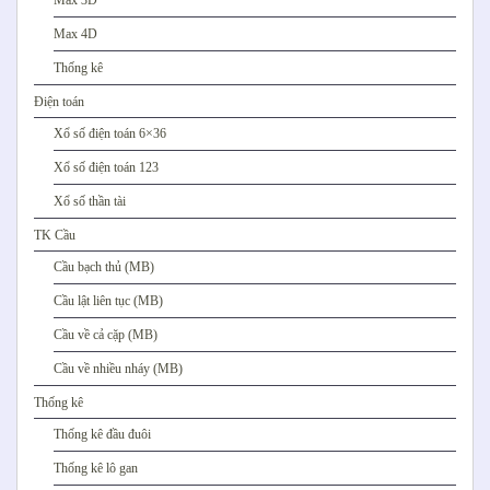
Max 4D
Thống kê
Điện toán
Xổ số điện toán 6×36
Xổ số điện toán 123
Xổ số thần tài
TK Cầu
Cầu bạch thủ (MB)
Cầu lật liên tục (MB)
Cầu về cả cặp (MB)
Cầu về nhiều nháy (MB)
Thống kê
Thống kê đầu đuôi
Thống kê lô gan