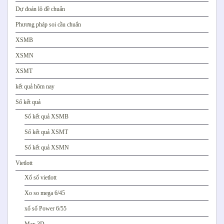
Dự đoán lô đề chuẩn
Phương pháp soi cầu chuẩn
XSMB
XSMN
XSMT
kết quả hôm nay
Sổ kết quả
Sổ kết quả XSMB
Sổ kết quả XSMT
Sổ kết quả XSMN
Vietlott
Xổ số vietlott
Xo so mega 6/45
xổ số Power 6/55
Max 3D