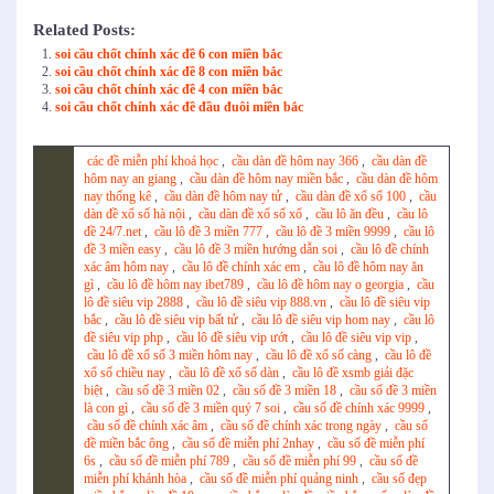
Related Posts:
soi cầu chốt chính xác đề 6 con miền bắc
soi cầu chốt chính xác đề 8 con miền bắc
soi cầu chốt chính xác đề 4 con miền bắc
soi cầu chốt chính xác đề đầu đuôi miền bắc
các đề miễn phí khoá học
,
cầu dàn đề hôm nay 366
,
cầu dàn đề
hôm nay an giang
,
cầu dàn đề hôm nay miền bắc
,
cầu dàn đề hôm
nay thống kê
,
cầu dàn đề hôm nay tử
,
cầu dàn đề xổ số 100
,
cầu
dàn đề xổ số hà nội
,
cầu dàn đề xổ số xổ
,
cầu lô ăn đều
,
cầu lô
đề 24/7.net
,
cầu lô đề 3 miền 777
,
cầu lô đề 3 miền 9999
,
cầu lô
đề 3 miền easy
,
cầu lô đề 3 miền hướng dẫn soi
,
cầu lô đề chính
xác âm hôm nay
,
cầu lô đề chính xác em
,
cầu lô đề hôm nay ăn
gì
,
cầu lô đề hôm nay ibet789
,
cầu lô đề hôm nay o georgia
,
cầu
lô đề siêu vip 2888
,
cầu lô đề siêu vip 888.vn
,
cầu lô đề siêu vip
bắc
,
cầu lô đề siêu vip bất tử
,
cầu lô đề siêu vip hom nay
,
cầu lô
đề siêu vip php
,
cầu lô đề siêu vip ướt
,
cầu lô đề siêu vip vip
,
cầu lô đề xổ số 3 miền hôm nay
,
cầu lô đề xổ số càng
,
cầu lô đề
xổ số chiều nay
,
cầu lô đề xổ số dàn
,
cầu lô đề xsmb giải đặc
biệt
,
cầu số đề 3 miền 02
,
cầu số đề 3 miền 18
,
cầu số đề 3 miền
là con gì
,
cầu số đề 3 miền quý 7 soi
,
cầu số đề chính xác 9999
,
cầu số đề chính xác âm
,
cầu số đề chính xác trong ngày
,
cầu số
đề miền bắc ông
,
cầu số đề miễn phí 2nhay
,
cầu số đề miễn phí
6s
,
cầu số đề miễn phí 789
,
cầu số đề miễn phí 99
,
cầu số đề
miễn phí khánh hòa
,
cầu số đề miễn phí quảng ninh
,
cầu số đẹp