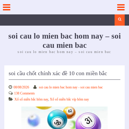
Skip
to
content
Search
soi cau lo mien bac hom nay – soi
cau mien bac
soi cau lo mien bac hom nay – soi cau mien bac
soi cầu chốt chính xác đề 10 con miền bắc
08/08/2026
soi cau lo mien bac hom nay - soi cau mien bac
138 Comments
Xổ số miền bắc hôm nay
,
Xổ số miền bắc víp hôm nay