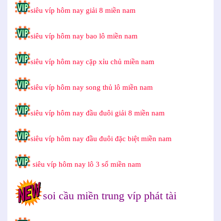
siêu víp hôm nay giải 8 miền nam
siêu víp hôm nay bao lô miền nam
siêu víp hôm nay cặp xỉu chủ miền nam
siêu víp hôm nay song thủ lô miền nam
siêu víp hôm nay đầu đuôi giải 8 miền nam
siêu víp hôm nay đầu đuôi đặc biệt miền nam
siêu víp hôm nay lô 3 số miền nam
soi cầu miền trung víp phát tài