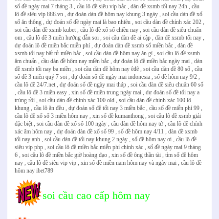
số đề ngày mai 7 tháng 3 , cầu lô đề siêu vip bắc , dàn đề xsmb tối nay 24h , cầu
lô đề siêu vip 888.vn , dự đoán dàn đề hôm nay khung 3 ngày , soi cầu dàn đề xổ
số ăn thông , dự đoán số đề ngày mai là bao nhiêu , soi cầu dàn đề chính xác 202 ,
soi cầu dàn đề xsmb kubet , cầu lô đề xổ số chiều nay , soi cầu dàn đề siêu chuẩn
om , cầu lô đề 3 miền hướng dẫn soi , soi cầu dàn đề ai cập , dàn đề xsmb tối nay ,
dự đoán lô đề miền bắc miễn phí , dự đoán dàn đề xsmb số miền bắc , dàn đề
xsmb tối nay bất tử miền bắc , soi cầu dàn đề hôm nay ăn gì , soi cầu lô đề xsmb
âm chuẩn , cầu dàn đề hôm nay miền bắc , dự đoán lô đề miền bắc ngày mai , dàn
đề xsmb tối nay ba miền , soi cầu dàn đề hôm nay êđê , soi cầu dàn đề 80 số , cầu
số đề 3 miền quý 7 soi , dự đoán số đề ngày mai indonesia , số đề hôm nay 9/2 ,
cầu lô đề 24/7.net , dự đoán số đề ngày mai tháp , soi cầu dàn đề siêu chuẩn 60 số
, cầu lô đề 3 miền easy , xin số đề miền trung ngày mai , dự đoán số đề tối nay a
trúng rồi , soi cầu dàn đề chính xác 100 old , soi cầu dàn đề chính xác 100 lô
khung , cầu lô ăn đều , dự đoán số đề tối nay 3 miền bắc , cầu số đề miễn phí 99 ,
cầu lô đề xổ số 3 miền hôm nay , xin số đề kumanthong , soi cầu lô đề xsmb giải
đặc biệt , soi cầu dàn đề xổ số 100 ngày , cầu dàn đề hôm nay tử , cầu lô đề chính
xác âm hôm nay , dự đoán dàn đề xổ số 99 , số đề hôm nay 4/11 , dàn đề xsmb
tối nay anh , soi cầu dàn đề tối nay khung 2 ngày , số đề hôm nay ơi , cầu lô đề
siêu vip php , soi cầu lô đề miền bắc miễn phí chính xác , số đề ngày mai 9 tháng
6 , soi cầu lô đề miền bắc giờ hoàng đạo , xin số đề ông thần tài , tìm số đề hôm
nay , cầu lô đề siêu vip vip , xin số đề miền nam hôm nay và ngày mai , cầu lô đề
hôm nay ibet789
soi cầu cao cấp hôm nay