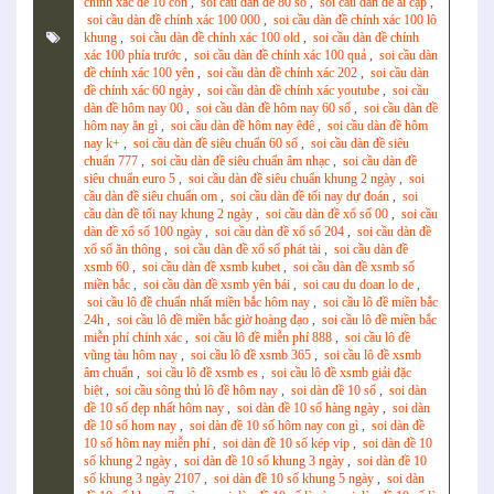
chính xác đề 10 con
,
soi cầu dàn đề 80 số
,
soi cầu dàn đề ai cập
,
soi cầu dàn đề chính xác 100 000
,
soi cầu dàn đề chính xác 100 lô
khung
,
soi cầu dàn đề chính xác 100 old
,
soi cầu dàn đề chính
xác 100 phía trước
,
soi cầu dàn đề chính xác 100 quả
,
soi cầu dàn
đề chính xác 100 yên
,
soi cầu dàn đề chính xác 202
,
soi cầu dàn
đề chính xác 60 ngày
,
soi cầu dàn đề chính xác youtube
,
soi cầu
dàn đề hôm nay 00
,
soi cầu dàn đề hôm nay 60 số
,
soi cầu dàn đề
hôm nay ăn gì
,
soi cầu dàn đề hôm nay êđê
,
soi cầu dàn đề hôm
nay k+
,
soi cầu dàn đề siêu chuẩn 60 số
,
soi cầu dàn đề siêu
chuẩn 777
,
soi cầu dàn đề siêu chuẩn âm nhạc
,
soi cầu dàn đề
siêu chuẩn euro 5
,
soi cầu dàn đề siêu chuẩn khung 2 ngày
,
soi
cầu dàn đề siêu chuẩn om
,
soi cầu dàn đề tối nay dự đoán
,
soi
cầu dàn đề tối nay khung 2 ngày
,
soi cầu dàn đề xổ số 00
,
soi cầu
dàn đề xổ số 100 ngày
,
soi cầu dàn đề xổ số 204
,
soi cầu dàn đề
xổ số ăn thông
,
soi cầu dàn đề xổ số phát tài
,
soi cầu dàn đề
xsmb 60
,
soi cầu dàn đề xsmb kubet
,
soi cầu dàn đề xsmb số
miền bắc
,
soi cầu dàn đề xsmb yên bái
,
soi cau du doan lo de
,
soi cầu lô đề chuẩn nhất miền bắc hôm nay
,
soi cầu lô đề miền bắc
24h
,
soi cầu lô đề miền bắc giờ hoàng đạo
,
soi cầu lô đề miền bắc
miễn phí chính xác
,
soi cầu lô đề miễn phí 888
,
soi cầu lô đề
vũng tàu hôm nay
,
soi cầu lô đề xsmb 365
,
soi cầu lô đề xsmb
âm chuẩn
,
soi cầu lô đề xsmb es
,
soi cầu lô đề xsmb giải đặc
biệt
,
soi cầu sông thủ lô đề hôm nay
,
soi dàn đề 10 số
,
soi dàn
đề 10 số đẹp nhất hôm nay
,
soi dàn đề 10 số hàng ngày
,
soi dàn
đề 10 số hom nay
,
soi dàn đề 10 số hôm nay con gì
,
soi dàn đề
10 số hôm nay miễn phí
,
soi dàn đề 10 số kép vip
,
soi dàn đề 10
số khung 2 ngày
,
soi dàn đề 10 số khung 3 ngày
,
soi dàn đề 10
số khung 3 ngày 2107
,
soi dàn đề 10 số khung 5 ngày
,
soi dàn