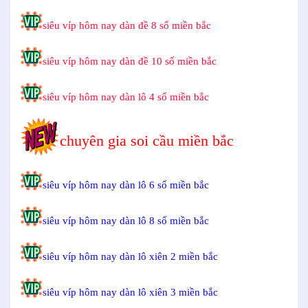
siêu víp hôm nay dàn đề 8 số miền bắc
siêu víp hôm nay dàn đề 10 số miền bắc
siêu víp hôm nay dàn lô 4 số miền bắc
chuyên gia soi cầu miền bắc
siêu víp hôm nay dàn lô 6 số miền bắc
siêu víp hôm nay dàn lô 8 số miền bắc
siêu víp hôm nay dàn lô xiên 2 miền bắc
siêu víp hôm nay dàn lô xiên 3 miền bắc