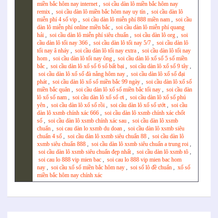
miền bắc hôm nay internet
,
soi cầu dàn lô miền bắc hôm nay
remix
,
soi cầu dàn lô miền bắc hôm nay uy tín
,
soi cầu dàn lô
miễn phí 4 số vip
,
soi cầu dàn lô miễn phí 888 miền nam
,
soi cầu
dàn lô miễn phí online miền bắc
,
soi cầu dàn lô miễn phí quang
hải
,
soi cầu dàn lô miễn phí siêu chuẩn
,
soi cầu dàn lô org
,
soi
cầu dàn lô tối nay 366
,
soi cầu dàn lô tối nay 5/7
,
soi cầu dàn lô
tối nay â nháy
,
soi cầu dàn lô tối nay extra
,
soi cầu dàn lô tối nay
hom
,
soi cầu dàn lô tối nay ông
,
soi cầu dàn lô xổ số 5 số miền
bắc
,
soi cầu dàn lô xổ số 6 số bất bại
,
soi cầu dàn lô xổ số 9 tây
,
soi cầu dàn lô xổ số đà nẵng hôm nay
,
soi cầu dàn lô xổ số đại
phát
,
soi cầu dàn lô xổ số miền bắc 99 ngày
,
soi cầu dàn lô xổ số
miền bắc quân
,
soi cầu dàn lô xổ số miền bắc tối nay
,
soi cầu dàn
lô xổ số nam
,
soi cầu dàn lô xổ số ơi
,
soi cầu dàn lô xổ số phú
yên
,
soi cầu dàn lô xổ số rồi
,
soi cầu dàn lô xổ số ướt
,
soi cầu
dàn lô xsmb chính xác 666
,
soi cầu dàn lô xsmb chính xác chốt
số
,
soi cầu dàn lô xsmb chính xác sau
,
soi cầu dàn lô xsmb
chuẩn
,
soi cau dàn lo xsmb du doan
,
soi cầu dàn lô xsmb siêu
chuẩn 4 số
,
soi cầu dàn lô xsmb siêu chuẩn 88
,
soi cầu dàn lô
xsmb siêu chuẩn 888
,
soi cầu dàn lô xsmb siêu chuẩn a trung roi
,
soi cầu dàn lô xsmb siêu chuẩn đẹp nhất
,
soi cầu dàn lô xsmb tô
,
soi cau lo 888 vip mien bac
,
soi cau lo 888 vip mien bac hom
nay
,
soi cầu xổ số miền bắc hôm nay
,
soi số lô đề chuẩn
,
xổ số
miền bắc hôm nay chính xác