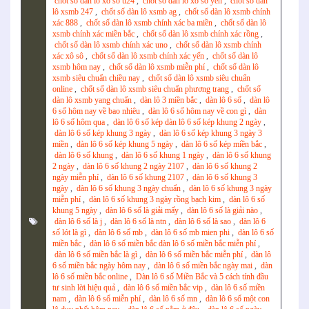
chốt số dàn lô xổ số u24
,
chốt số dàn lô xổ số yến
,
chốt số dàn
lô xsmb 247
,
chốt số dàn lô xsmb ag
,
chốt số dàn lô xsmb chính
xác 888
,
chốt số dàn lô xsmb chính xác ba miền
,
chốt số dàn lô
xsmb chính xác miền bắc
,
chốt số dàn lô xsmb chính xác rồng
,
chốt số dàn lô xsmb chính xác uno
,
chốt số dàn lô xsmb chính
xác xô sô
,
chốt số dàn lô xsmb chính xác yến
,
chốt số dàn lô
xsmb hôm nay
,
chốt số dàn lô xsmb miễn phí
,
chốt số dàn lô
xsmb siêu chuẩn chiều nay
,
chốt số dàn lô xsmb siêu chuẩn
online
,
chốt số dàn lô xsmb siêu chuẩn phương trang
,
chốt số
dàn lô xsmb yang chuẩn
,
dàn lô 3 miền bắc
,
dàn lô 6 số
,
dàn lô
6 số hôm nay về bao nhiêu
,
dàn lô 6 số hôm nay về con gì
,
dàn
lô 6 số hôm qua
,
dàn lô 6 số kép dàn lô 6 số kép khung 2 ngày
,
dàn lô 6 số kép khung 3 ngày
,
dàn lô 6 số kép khung 3 ngày 3
miền
,
dàn lô 6 số kép khung 5 ngày
,
dàn lô 6 số kép miền bắc
,
dàn lô 6 số khung
,
dàn lô 6 số khung 1 ngày
,
dàn lô 6 số khung
2 ngày
,
dàn lô 6 số khung 2 ngày 2107
,
dàn lô 6 số khung 2
ngày miễn phí
,
dàn lô 6 số khung 2107
,
dàn lô 6 số khung 3
ngày
,
dàn lô 6 số khung 3 ngày chuẩn
,
dàn lô 6 số khung 3 ngày
miễn phí
,
dàn lô 6 số khung 3 ngày rồng bạch kim
,
dàn lô 6 số
khung 5 ngày
,
dàn lô 6 số là giải mấy
,
dàn lô 6 số là giải nào
,
dàn lô 6 số là j
,
dàn lô 6 số là ntn
,
dàn lô 6 số là sao
,
dàn lô 6
số lót là gì
,
dàn lô 6 số mb
,
dàn lô 6 số mb mien phi
,
dàn lô 6 số
miền bắc
,
dàn lô 6 số miền bắc dàn lô 6 số miền bắc miễn phí
,
dàn lô 6 số miền bắc là gì
,
dàn lô 6 số miền bắc miễn phí
,
dàn lô
6 số miền bắc ngày hôm nay
,
dàn lô 6 số miền bắc ngày mai
,
dàn
lô 6 số miền bắc online
,
Dàn lô 6 số Miền Bắc và 5 cách tính đầu
tư sinh lời hiệu quả
,
dàn lô 6 số miền bắc vip
,
dàn lô 6 số miền
nam
,
dàn lô 6 số miễn phí
,
dàn lô 6 số mn
,
dàn lô 6 số một con