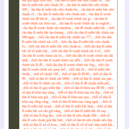
bắc phí ngày hôm nay
,
cầu dàn lô miền bắc siêu chuẩn 14
,
cầu
dàn lô miền bắc siêu chuẩn 30
,
cầu dàn lô miền bắc siêu chuẩn
500
,
cầu dàn lô miền bắc siêu chuẩn êm
,
cầu dàn lô miền bắc siêu
chuẩn số
,
cầu dàn lô miền bắc siêu chuẩn uah
,
cầu dàn lô xsmb
chính xác đề bất tử
,
cầu dàn lô xsmb chính xác gì
,
cầu dàn lô
xsmb chính xác hôm sau
,
cầu dàn lô xsmb chính xác in english
,
cầu dàn lô xsmb chính xác mienhua
,
cầu đề chuẩn miền bắc
,
chốt
cầu dàn lô miền bắc âm dương
,
chốt cầu dàn lô miền bắc chính xác
500 ngày
,
chốt cầu dàn lô miền bắc chính xác 777
,
chốt cầu dàn
lô miền bắc chính xác u19
,
chốt cầu dàn lô miền bắc siêu chuẩn
êx
,
chốt cầu dàn lô miền bắc siêu chuẩn in
,
chốt cầu dàn lô miền
bắc xổ số miền bắc
,
chốt cầu dàn lô xsmb chính xác 4 số
,
chốt
cầu dàn lô xsmb chính xác bz
,
chốt cầu dàn lô xsmb chính xác dài
nhất
,
chốt cầu dàn lô xsmb chính xác diễn
,
chốt cầu dàn lô xsmb
chính xác lô đề
,
chốt cầu dàn lô xsmb chính xác ông
,
chốt cầu
dàn lô xsmb chính xác quay thử
,
chốt dàn de
,
chốt lô miền bắc
chuẩn
,
chốt số chuẩn 100
,
chốt số dàn lô 00 00
,
chốt số dàn lô
99
,
chốt số dàn lô chính xác 6666
,
chốt số dàn lô chính xác gan
,
chốt số dàn lô chính xác rắn
,
chốt số dàn lô đề chuẩn miễn phí
,
chốt số dàn lô gan miền bắc
,
chốt số dàn lô hôm nay 00 00
,
chốt
số dàn lô hôm nay càng
,
chốt số dàn lô hôm nay em đẹp
,
chốt số
dàn lô hôm nay giá
,
chốt số dàn lô hôm nay qua
,
chốt số dàn lô
hôm nay rồng vàng
,
chốt số dàn lô hôm nay vàng ngày
,
chốt số
dàn lô miền bắc israel
,
chốt số dàn lô miền bắc khai
,
chốt số dàn
lô miền bắc soi cầu giờ vàng
,
chốt số dàn lô miền bắc tối nay
,
chốt số dàn lô ông địa
,
chốt số dàn lô siêu chuẩn 268
,
chốt số
dàn lô siêu chuẩn giải đặc biệt
,
chốt số dàn lô siêu chuẩn siêu đẹp
,
chốt số dàn lô xổ số hcm
,
chốt số dàn lô xổ số trực tiếp miền bắc
,