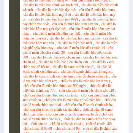
cầu dàn lô miền bắc 10 tháng 04
,
cầu dàn lô miền bắc 6 2021
,
cầu dàn lô miền bắc chính xác bạch thủ
,
cầu dàn lô miền bắc chính
xác ướt
,
cầu dàn lô miền bắc đặc biệt
,
cầu dàn lô miền bắc extra
,
cầu dàn lô miền bắc hôm nay 3 số
,
cầu dàn lô miền bắc hôm nay
3s
,
cầu dàn lô miền bắc hôm nay 9999
,
cầu dàn lô miền bắc hôm
nay chính xác nhất
,
cầu dàn lô miền bắc hôm nay dài
,
cầu dàn lô
miền bắc hôm nay giải đặc biệt
,
cầu dàn lô miền bắc hôm nay hai
nháy
,
cầu dàn lô miền bắc hôm nay nhật
,
cầu dàn lô miền bắc
hôm nay phú soi
,
cầu dàn lô miền bắc hôm nay xin số
,
cầu dàn lô
miền bắc hôm nay yêu
,
cầu dàn lô miền bắc nhất
,
cầu dàn lô miền
bắc phí ngày hôm nay
,
cầu dàn lô miền bắc siêu chuẩn 14
,
cầu
dàn lô miền bắc siêu chuẩn 30
,
cầu dàn lô miền bắc siêu chuẩn
500
,
cầu dàn lô miền bắc siêu chuẩn êm
,
cầu dàn lô miền bắc siêu
chuẩn số
,
cầu dàn lô miền bắc siêu chuẩn uah
,
cầu dàn lô xsmb
chính xác đề bất tử
,
cầu dàn lô xsmb chính xác gì
,
cầu dàn lô
xsmb chính xác hôm sau
,
cầu dàn lô xsmb chính xác in english
,
cầu dàn lô xsmb chính xác mienhua
,
cầu đề chuẩn miền bắc
,
cầu
lô vip miền bắc hôm nay
,
chốt cầu dàn lô miền bắc âm dương
,
chốt cầu dàn lô miền bắc chính xác 500 ngày
,
chốt cầu dàn lô
miền bắc chính xác 777
,
chốt cầu dàn lô miền bắc chính xác u19
,
chốt cầu dàn lô miền bắc siêu chuẩn êx
,
chốt cầu dàn lô miền bắc
siêu chuẩn in
,
chốt cầu dàn lô miền bắc xổ số miền bắc
,
chốt cầu
dàn lô xsmb chính xác 4 số
,
chốt cầu dàn lô xsmb chính xác bz
,
chốt cầu dàn lô xsmb chính xác dài nhất
,
chốt cầu dàn lô xsmb
chính xác diễn
,
chốt cầu dàn lô xsmb chính xác lô đề
,
chốt cầu
dàn lô xsmb chính xác ông
,
chốt cầu dàn lô xsmb chính xác quay
thử
,
chốt dàn de
,
chốt lô miền bắc chuẩn
,
chốt số chuẩn 100
,
chốt số dàn lô 00 00
,
chốt số dàn lô 99
,
chốt số dàn lô chính xác