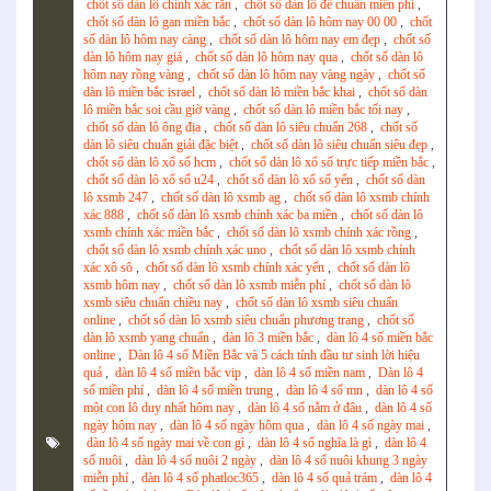
chốt số dàn lô chính xác rắn
,
chốt số dàn lô đề chuẩn miễn phí
,
chốt số dàn lô gan miền bắc
,
chốt số dàn lô hôm nay 00 00
,
chốt
số dàn lô hôm nay càng
,
chốt số dàn lô hôm nay em đẹp
,
chốt số
dàn lô hôm nay giá
,
chốt số dàn lô hôm nay qua
,
chốt số dàn lô
hôm nay rồng vàng
,
chốt số dàn lô hôm nay vàng ngày
,
chốt số
dàn lô miền bắc israel
,
chốt số dàn lô miền bắc khai
,
chốt số dàn
lô miền bắc soi cầu giờ vàng
,
chốt số dàn lô miền bắc tối nay
,
chốt số dàn lô ông địa
,
chốt số dàn lô siêu chuẩn 268
,
chốt số
dàn lô siêu chuẩn giải đặc biệt
,
chốt số dàn lô siêu chuẩn siêu đẹp
,
chốt số dàn lô xổ số hcm
,
chốt số dàn lô xổ số trực tiếp miền bắc
,
chốt số dàn lô xổ số u24
,
chốt số dàn lô xổ số yến
,
chốt số dàn
lô xsmb 247
,
chốt số dàn lô xsmb ag
,
chốt số dàn lô xsmb chính
xác 888
,
chốt số dàn lô xsmb chính xác ba miền
,
chốt số dàn lô
xsmb chính xác miền bắc
,
chốt số dàn lô xsmb chính xác rồng
,
chốt số dàn lô xsmb chính xác uno
,
chốt số dàn lô xsmb chính
xác xô sô
,
chốt số dàn lô xsmb chính xác yến
,
chốt số dàn lô
xsmb hôm nay
,
chốt số dàn lô xsmb miễn phí
,
chốt số dàn lô
xsmb siêu chuẩn chiều nay
,
chốt số dàn lô xsmb siêu chuẩn
online
,
chốt số dàn lô xsmb siêu chuẩn phương trang
,
chốt số
dàn lô xsmb yang chuẩn
,
dàn lô 3 miền bắc
,
dàn lô 4 số miền bắc
online
,
Dàn lô 4 số Miền Bắc và 5 cách tính đầu tư sinh lời hiệu
quả
,
dàn lô 4 số miền bắc vip
,
dàn lô 4 số miền nam
,
Dàn lô 4
số miền phí
,
dàn lô 4 số miền trung
,
dàn lô 4 số mn
,
dàn lô 4 số
một con lô duy nhất hôm nay
,
dàn lô 4 số nằm ở đâu
,
dàn lô 4 số
ngày hôm nay
,
dàn lô 4 số ngày hôm qua
,
dàn lô 4 số ngày mai
,
dàn lô 4 số ngày mai về con gì
,
dàn lô 4 số nghĩa là gì
,
dàn lô 4
số nuôi
,
dàn lô 4 số nuôi 2 ngày
,
dàn lô 4 số nuôi khung 3 ngày
miễn phí
,
dàn lô 4 số phatloc365
,
dàn lô 4 số quả trám
,
dàn lô 4