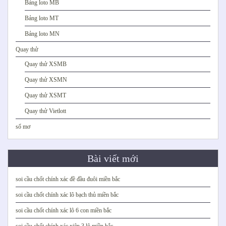
Bảng loto MB
Bảng loto MT
Bảng loto MN
Quay thử
Quay thử XSMB
Quay thử XSMN
Quay thử XSMT
Quay thử Vietlott
sổ mơ
Bài viết mới
soi cầu chốt chính xác đề đầu đuôi miền bắc
soi cầu chốt chính xác lô bạch thủ miền bắc
soi cầu chốt chính xác lô 6 con miền bắc