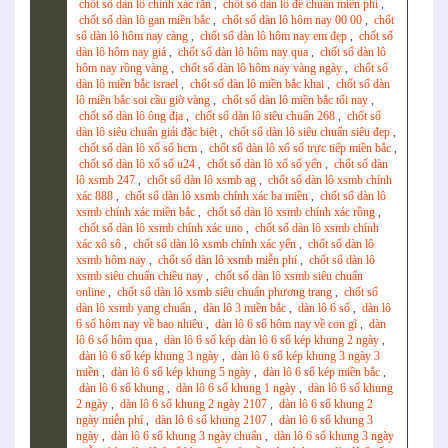
chốt số dàn lô chính xác rắn
,
chốt số dàn lô đề chuẩn miễn phí
,
chốt số dàn lô gan miền bắc
,
chốt số dàn lô hôm nay 00 00
,
chốt
số dàn lô hôm nay càng
,
chốt số dàn lô hôm nay em đẹp
,
chốt số
dàn lô hôm nay giá
,
chốt số dàn lô hôm nay qua
,
chốt số dàn lô
hôm nay rồng vàng
,
chốt số dàn lô hôm nay vàng ngày
,
chốt số
dàn lô miền bắc israel
,
chốt số dàn lô miền bắc khai
,
chốt số dàn
lô miền bắc soi cầu giờ vàng
,
chốt số dàn lô miền bắc tối nay
,
chốt số dàn lô ông địa
,
chốt số dàn lô siêu chuẩn 268
,
chốt số
dàn lô siêu chuẩn giải đặc biệt
,
chốt số dàn lô siêu chuẩn siêu đẹp
,
chốt số dàn lô xổ số hcm
,
chốt số dàn lô xổ số trực tiếp miền bắc
,
chốt số dàn lô xổ số u24
,
chốt số dàn lô xổ số yến
,
chốt số dàn
lô xsmb 247
,
chốt số dàn lô xsmb ag
,
chốt số dàn lô xsmb chính
xác 888
,
chốt số dàn lô xsmb chính xác ba miền
,
chốt số dàn lô
xsmb chính xác miền bắc
,
chốt số dàn lô xsmb chính xác rồng
,
chốt số dàn lô xsmb chính xác uno
,
chốt số dàn lô xsmb chính
xác xô sô
,
chốt số dàn lô xsmb chính xác yến
,
chốt số dàn lô
xsmb hôm nay
,
chốt số dàn lô xsmb miễn phí
,
chốt số dàn lô
xsmb siêu chuẩn chiều nay
,
chốt số dàn lô xsmb siêu chuẩn
online
,
chốt số dàn lô xsmb siêu chuẩn phương trang
,
chốt số
dàn lô xsmb yang chuẩn
,
dàn lô 3 miền bắc
,
dàn lô 6 số
,
dàn lô
6 số hôm nay về bao nhiêu
,
dàn lô 6 số hôm nay về con gì
,
dàn
lô 6 số hôm qua
,
dàn lô 6 số kép dàn lô 6 số kép khung 2 ngày
,
dàn lô 6 số kép khung 3 ngày
,
dàn lô 6 số kép khung 3 ngày 3
miền
,
dàn lô 6 số kép khung 5 ngày
,
dàn lô 6 số kép miền bắc
,
dàn lô 6 số khung
,
dàn lô 6 số khung 1 ngày
,
dàn lô 6 số khung
2 ngày
,
dàn lô 6 số khung 2 ngày 2107
,
dàn lô 6 số khung 2
ngày miễn phí
,
dàn lô 6 số khung 2107
,
dàn lô 6 số khung 3
ngày
,
dàn lô 6 số khung 3 ngày chuẩn
,
dàn lô 6 số khung 3 ngày