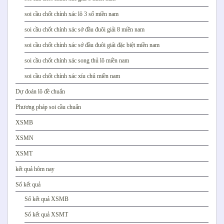
soi cầu chốt chính xác lô 3 số miền nam
soi cầu chốt chính xác sớ đầu đuôi giải 8 miền nam
soi cầu chốt chính xác sớ đầu đuôi giải đặc biệt miền nam
soi cầu chốt chính xác song thủ lô miền nam
soi cầu chốt chính xác xíu chủ miền nam
Dự đoán lô đề chuẩn
Phương pháp soi cầu chuẩn
XSMB
XSMN
XSMT
kết quả hôm nay
Sổ kết quả
Sổ kết quả XSMB
Sổ kết quả XSMT