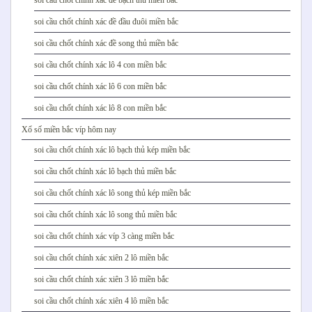
soi cầu chốt chính xác đề bạch thủ miền bắc
soi cầu chốt chính xác đề đầu đuôi miền bắc
soi cầu chốt chính xác đề song thủ miền bắc
soi cầu chốt chính xác lô 4 con miền bắc
soi cầu chốt chính xác lô 6 con miền bắc
soi cầu chốt chính xác lô 8 con miền bắc
Xổ số miền bắc víp hôm nay
soi cầu chốt chính xác lô bạch thủ kép miền bắc
soi cầu chốt chính xác lô bạch thủ miền bắc
soi cầu chốt chính xác lô song thủ kép miền bắc
soi cầu chốt chính xác lô song thủ miền bắc
soi cầu chốt chính xác víp 3 càng miền bắc
soi cầu chốt chính xác xiên 2 lô miền bắc
soi cầu chốt chính xác xiên 3 lô miền bắc
soi cầu chốt chính xác xiên 4 lô miền bắc