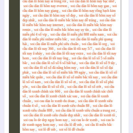
cầu dàn lô hôm nay ai trúng rồi
,
soi cầu dàn lô hôm nay bạc nhớ
,
soi cầu dàn lô hôm nay everton
,
soi cầu dàn lô hôm nay gan
,
soi
cầu dàn lô hôm nay giang
,
soi cầu dàn lô hôm nay rồng bạch kim
ngày
,
soi cầu dàn lô hôm nay số đẹp
,
soi cầu dàn lô hôm nay số
đẹp nhất
,
soi cầu dàn lô miền bắc hôm nay dễ trúng
,
soi cầu dàn
lô miền bắc hôm nay internet
,
soi cầu dàn lô miền bắc hôm nay
remix
,
soi cầu dàn lô miền bắc hôm nay uy tín
,
soi cầu dàn lô
miễn phí 4 số vip
,
soi cầu dàn lô miễn phí 888 miền nam
,
soi cầu
dàn lô miễn phí online miền bắc
,
soi cầu dàn lô miễn phí quang
hải
,
soi cầu dàn lô miễn phí siêu chuẩn
,
soi cầu dàn lô org
,
soi
cầu dàn lô tối nay 366
,
soi cầu dàn lô tối nay 5/7
,
soi cầu dàn lô
tối nay â nháy
,
soi cầu dàn lô tối nay extra
,
soi cầu dàn lô tối nay
hom
,
soi cầu dàn lô tối nay ông
,
soi cầu dàn lô xổ số 5 số miền
bắc
,
soi cầu dàn lô xổ số 6 số bất bại
,
soi cầu dàn lô xổ số 9 tây
,
soi cầu dàn lô xổ số đà nẵng hôm nay
,
soi cầu dàn lô xổ số đại
phát
,
soi cầu dàn lô xổ số miền bắc 99 ngày
,
soi cầu dàn lô xổ số
miền bắc quân
,
soi cầu dàn lô xổ số miền bắc tối nay
,
soi cầu dàn
lô xổ số nam
,
soi cầu dàn lô xổ số ơi
,
soi cầu dàn lô xổ số phú
yên
,
soi cầu dàn lô xổ số rồi
,
soi cầu dàn lô xổ số ướt
,
soi cầu
dàn lô xsmb chính xác 666
,
soi cầu dàn lô xsmb chính xác chốt
số
,
soi cầu dàn lô xsmb chính xác sau
,
soi cầu dàn lô xsmb
chuẩn
,
soi cau dàn lo xsmb du doan
,
soi cầu dàn lô xsmb siêu
chuẩn 4 số
,
soi cầu dàn lô xsmb siêu chuẩn 88
,
soi cầu dàn lô
xsmb siêu chuẩn 888
,
soi cầu dàn lô xsmb siêu chuẩn a trung roi
,
soi cầu dàn lô xsmb siêu chuẩn đẹp nhất
,
soi cầu dàn lô xsmb tô
,
soi cau lo de dep ngay hom nay
,
soi cau lo de xsmb
,
soi cau lo
de xsmb ngay hom nay
,
soi cầu lô đề mb
,
soi cầu lô miền bắc
hôm nay
,
soi lô đề mb
,
soi số lô đề chuẩn