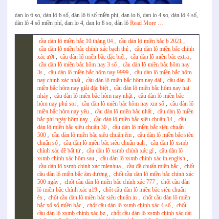
dan lo 6 so, dàn lô 6 số, dàn lô 6 số miền phí, dan lo 6, dan lo 4 so, dàn lô 4 số,
dàn lô 4 số miền phí, dan lo 4, dan lo 8 so, dàn lô
Read More …
cầu dàn lô miền bắc 10 tháng 04
,
cầu dàn lô miền bắc 6 2021
,
cầu dàn lô miền bắc chính xác bạch thủ
,
cầu dàn lô miền bắc chính
xác ướt
,
cầu dàn lô miền bắc đặc biệt
,
cầu dàn lô miền bắc extra
,
cầu dàn lô miền bắc hôm nay 3 số
,
cầu dàn lô miền bắc hôm nay
3s
,
cầu dàn lô miền bắc hôm nay 9999
,
cầu dàn lô miền bắc hôm
nay chính xác nhất
,
cầu dàn lô miền bắc hôm nay dài
,
cầu dàn lô
miền bắc hôm nay giải đặc biệt
,
cầu dàn lô miền bắc hôm nay hai
nháy
,
cầu dàn lô miền bắc hôm nay nhật
,
cầu dàn lô miền bắc
hôm nay phú soi
,
cầu dàn lô miền bắc hôm nay xin số
,
cầu dàn lô
miền bắc hôm nay yêu
,
cầu dàn lô miền bắc nhất
,
cầu dàn lô miền
bắc phí ngày hôm nay
,
cầu dàn lô miền bắc siêu chuẩn 14
,
cầu
dàn lô miền bắc siêu chuẩn 30
,
cầu dàn lô miền bắc siêu chuẩn
500
,
cầu dàn lô miền bắc siêu chuẩn êm
,
cầu dàn lô miền bắc siêu
chuẩn số
,
cầu dàn lô miền bắc siêu chuẩn uah
,
cầu dàn lô xsmb
chính xác đề bất tử
,
cầu dàn lô xsmb chính xác gì
,
cầu dàn lô
xsmb chính xác hôm sau
,
cầu dàn lô xsmb chính xác in english
,
cầu dàn lô xsmb chính xác mienhua
,
cầu đề chuẩn miền bắc
,
chốt
cầu dàn lô miền bắc âm dương
,
chốt cầu dàn lô miền bắc chính xác
500 ngày
,
chốt cầu dàn lô miền bắc chính xác 777
,
chốt cầu dàn
lô miền bắc chính xác u19
,
chốt cầu dàn lô miền bắc siêu chuẩn
êx
,
chốt cầu dàn lô miền bắc siêu chuẩn in
,
chốt cầu dàn lô miền
bắc xổ số miền bắc
,
chốt cầu dàn lô xsmb chính xác 4 số
,
chốt
cầu dàn lô xsmb chính xác bz
,
chốt cầu dàn lô xsmb chính xác dài