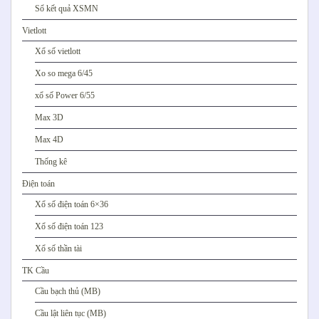
Sổ kết quả XSMN
Vietlott
Xổ số vietlott
Xo so mega 6/45
xổ số Power 6/55
Max 3D
Max 4D
Thống kê
Điện toán
Xổ số điện toán 6×36
Xổ số điện toán 123
Xổ số thần tài
TK Cầu
Cầu bạch thủ (MB)
Cầu lật liên tục (MB)